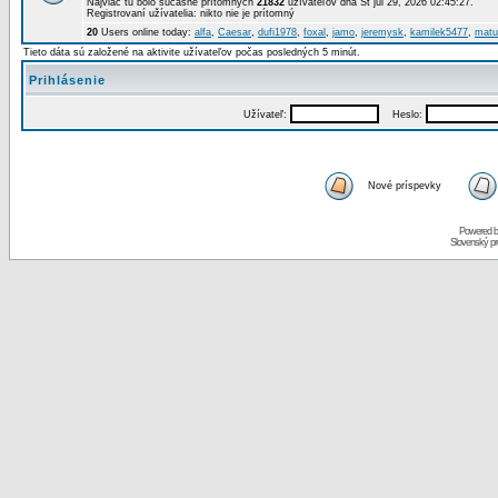
Najviac tu bolo súčasne prítomných
21832
užívateľov dňa St júl 29, 2026 02:45:27.
Registrovaní užívatelia: nikto nie je prítomný
20
Users online today:
alfa
,
Caesar
,
dufi1978
,
foxal
,
jamo
,
jeremysk
,
kamilek5477
,
matu
Tieto dáta sú založené na aktivite užívateľov počas posledných 5 minút.
Prihlásenie
Užívateľ:
Heslo:
Nové príspevky
Powered 
Slovenský p