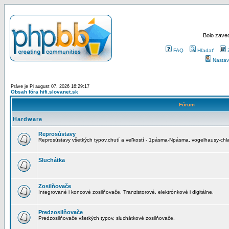
Bolo zaved
FAQ
Hľadať
Nastav
Práve je Pi august 07, 2026 16:29:17
Obsah fóra hifi.slovanet.sk
Fórum
Hardware
Reprosústavy
Reprosústavy všetkých typov,chutí a veľkostí - 1pásma-Npásma, vogelhausy-chla
Sluchátka
Zosilňovače
Integrované i koncové zosilňovače. Tranzistorové, elektrónkové i digitálne.
Predzosilňovače
Predzosilňovače všetkých typov, sluchátkové zosilňovače.