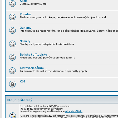
Akcie
Výstavy, stretávky, atd.
Poradňa
Žiadosti o rady napr. ku kúpe, netýkajúce sa konkretných výrobkov, atď
Oznamy
Info týkajúce sa rozbehu fóra, jeho počiatočného dolaďovania, úprav i následnej
Námety
Návrhy na úpravy, vylepšenie funkčnosti fóra
Bojisko / offtopisko
Miesto pre osobné potyčky a off-topic temy :-)
Testovacie fórum
Tu si môžete skušať rôzne vlastnosti a špeciality phpbb.
Kôš
Kto je prítomný
Užívatelia zaslali celkom
342512
príspevkov.
Je tu
18493
registrovaných užívateľov.
Najnovším registrovaným užívateľom je
nhacaisx88bio
.
Celkom je tu prítomných
223
užívateľov: 0 registrovaných, 0 skrytých a 223 anonymn