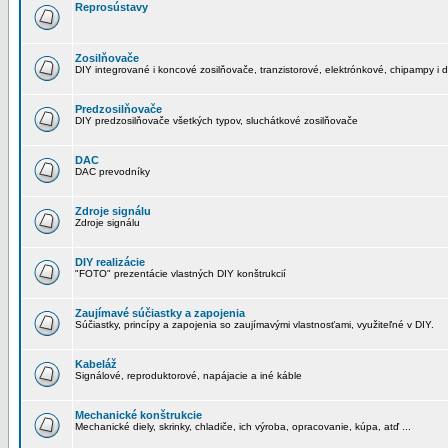
Reprosústavy
Zosilňovače
DIY integrované i koncové zosilňovače, tranzistorové, elektrónkové, chipampy i d
Predzosilňovače
DIY predzosilňovače všetkých typov, sluchátkové zosilňovače
DAC
DAC prevodníky
Zdroje signálu
Zdroje signálu
DIY realizácie
"FOTO" prezentácie vlastných DIY konštrukcií
Zaujímavé súčiastky a zapojenia
Súčiastky, princípy a zapojenia so zaujímavými vlastnosťami, využiteľné v DIY.
Kabeláž
Signálové, reproduktorové, napájacie a iné káble
Mechanické konštrukcie
Mechanické diely, skrinky, chladiče, ich výroba, opracovanie, kúpa, atď ...