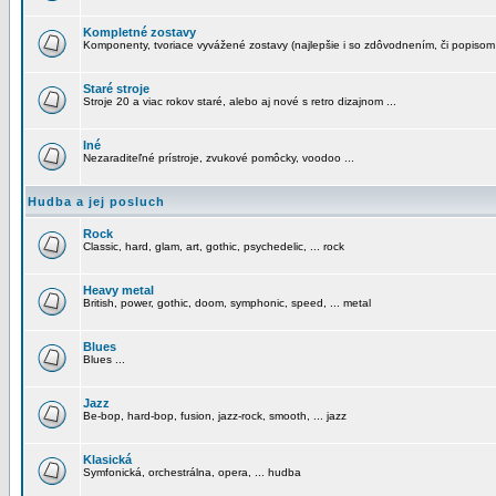
Kompletné zostavy
Komponenty, tvoriace vyvážené zostavy (najlepšie i so zdôvodnením, či popisom
Staré stroje
Stroje 20 a viac rokov staré, alebo aj nové s retro dizajnom ...
Iné
Nezaraditeľné prístroje, zvukové pomôcky, voodoo ...
Hudba a jej posluch
Rock
Classic, hard, glam, art, gothic, psychedelic, ... rock
Heavy metal
British, power, gothic, doom, symphonic, speed, ... metal
Blues
Blues ...
Jazz
Be-bop, hard-bop, fusion, jazz-rock, smooth, ... jazz
Klasická
Symfonická, orchestrálna, opera, ... hudba