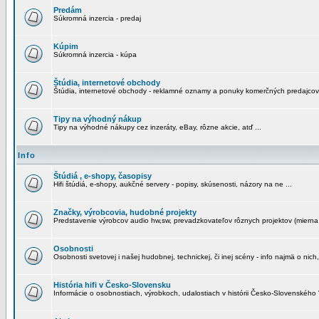
Predám
Súkromná inzercia - predaj
Kúpim
Súkromná inzercia - kúpa
Štúdia, internetové obchody
Štúdia, internetové obchody - reklamné oznamy a ponuky komerčných predajcov
Tipy na výhodný nákup
Tipy na výhodné nákupy cez inzeráty, eBay, rôzne akcie, atď ...
Info
Štúdiá , e-shopy, časopisy
Hifi štúdiá, e-shopy, aukčné servery - popisy, skúsenosti, názory na ne ...
Značky, výrobcovia, hudobné projekty
Predstavenie výrobcov audio hw,sw, prevadzkovateľov rôznych projektov (mierna 
Osobnosti
Osobnosti svetovej i našej hudobnej, technickej, či inej scény - info najmä o nich,
História hifi v Česko-Slovensku
Informácie o osobnostiach, výrobkoch, udalostiach v histórii Česko-Slovenského "