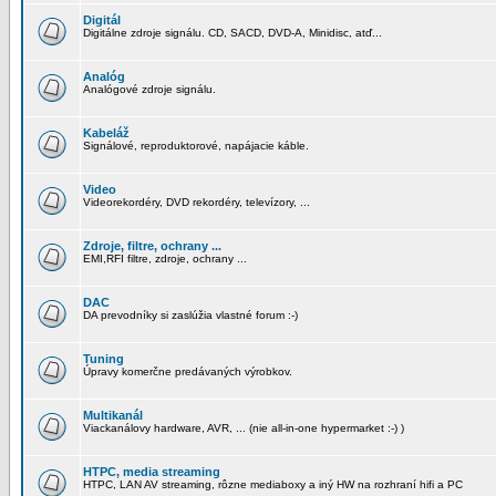
Digitál
Digitálne zdroje signálu. CD, SACD, DVD-A, Minidisc, atď...
Analóg
Analógové zdroje signálu.
Kabeláž
Signálové, reproduktorové, napájacie káble.
Video
Videorekordéry, DVD rekordéry, televízory, ...
Zdroje, filtre, ochrany ...
EMI,RFI filtre, zdroje, ochrany ...
DAC
DA prevodníky si zaslúžia vlastné forum :-)
Tuning
Úpravy komerčne predávaných výrobkov.
Multikanál
Viackanálovy hardware, AVR, ... (nie all-in-one hypermarket :-) )
HTPC, media streaming
HTPC, LAN AV streaming, rôzne mediaboxy a iný HW na rozhraní hifi a PC