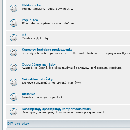
Elektronická
Techno, ambient, house, downbeat, ...
Pop, disco
Rôzne druhy popíkov a disco nahrávok
Iné
Ostatné štýly hudby ...
Koncerty, hudobné predstavenia
Koncerty a hudobné predstavenia - veľké, malé, klubové, ... - popisy a zážitky z 
Odporúčané nahrávky
Kvalitné, obľúbené, či niečím zaujímavé nahrávky, ktoré stoja za vypočutie.
Nekvalitné nahrávky
Zvukovo nekvalitné a "odfláknuté" nahrávky.
Akustika
Akustika a jej vplyv na posluch.
Resampling, upsampling, komprimacia zvuku
Resampling, upsampling, komprimácia, či iné úpravy nahrávok
DIY projekty