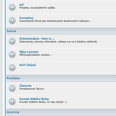
Iné
Projekty, nezaraditeľné vyššie.
Groupbuy
Samostatné fórum pre dohadovanie skupinových nákupov ...
Teória
Dokumentácia - How to ...
Dokumenty, návody, informácie, odkazy na ne (i lokálne uložená).
Mýty a povery
HiFi/audio/elektro voodoo ...
Hi-Fi čitáreň
Posádka
Členovia
Predstavenie členov.
Koutek Velkého Boba
Koutek Velkého Boba, čo viac dodať :-)
Inzercia