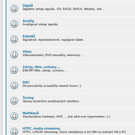
Digitál
Digitálne zdroje signálu. CD, SACD, DVD-A, Minidisc, atď...
Analóg
Analógové zdroje signálu.
Kabeláž
Signálové, reproduktorové, napájacie káble.
Video
Videorekordéry, DVD rekordéry, televízory, ...
Zdroje, filtre, ochrany ...
EMI,RFI filtre, zdroje, ochrany ...
DAC
DA prevodníky si zaslúžia vlastné forum :-)
Tuning
Úpravy komerčne predávaných výrobkov.
Multikanál
Viackanálovy hardware, AVR, ... (nie all-in-one hypermarket :-) )
HTPC, media streaming
HTPC, LAN AV streaming, rôzne mediaboxy a iný HW na rozhraní hifi a PC