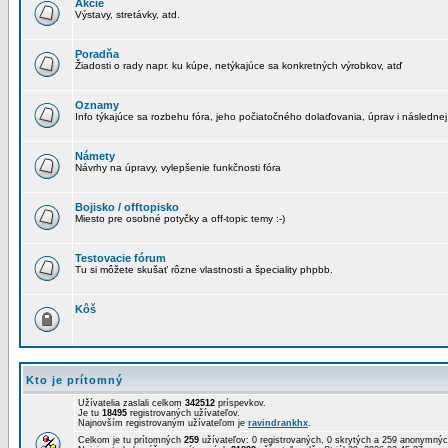
Akcie
Výstavy, stretávky, atd.
Poradňa
Žiadosti o rady napr. ku kúpe, netýkajúce sa konkretných výrobkov, atď
Oznamy
Info týkajúce sa rozbehu fóra, jeho počiatočného dolaďovania, úprav i následnej
Námety
Návrhy na úpravy, vylepšenie funkčnosti fóra
Bojisko / offtopisko
Miesto pre osobné potyčky a off-topic temy :-)
Testovacie fórum
Tu si môžete skušať rôzne vlastnosti a špeciality phpbb.
Kôš
Kto je prítomný
Užívatelia zaslali celkom
342512
príspevkov.
Je tu
18495
registrovaných užívateľov.
Najnovším registrovaným užívateľom je
ravindrankhx
.
Celkom je tu prítomných
259
užívateľov: 0 registrovaných, 0 skrytých a 259 anonymn