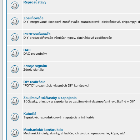
Reprosústavy
Zosilňovače
DIY integrované i koncové zosilňovače, tranzistorové, elektrónkové, chipampy i d
Predzosilňovače
DIY predzosilňovače všetkých typov, sluchátkové zosilňovače
DAC
DAC prevodníky
Zdroje signálu
Zdroje signálu
DIY realizácie
"FOTO" prezentácie vlastných DIY konštrukcií
Zaujímavé súčiastky a zapojenia
Súčiastky, princípy a zapojenia so zaujímavými vlastnosťami, využiteľné v DIY.
Kabeláž
Signálové, reproduktorové, napájacie a iné káble
Mechanické konštrukcie
Mechanické diely, skrinky, chladiče, ich výroba, opracovanie, kúpa, atď ...