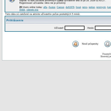
Najviac tu bolo súčasne prítomných
21832
užívateľov dňa St júl 29, 2026 02:45:27.
Registrovaní užívatelia: nikto nie je prítomný
28
Users online today:
alfa
,
Avatar
,
Caesar
,
dufi1978
,
foxal
,
jamo
,
jankar
,
jeremysk
,
kam
Xhibit
,
zdenek kriz
Tieto dáta sú založené na aktivite užívateľov počas posledných 5 minút.
Prihlásenie
Užívateľ:
Heslo:
Nové príspevky
Powered 
Slovenský p