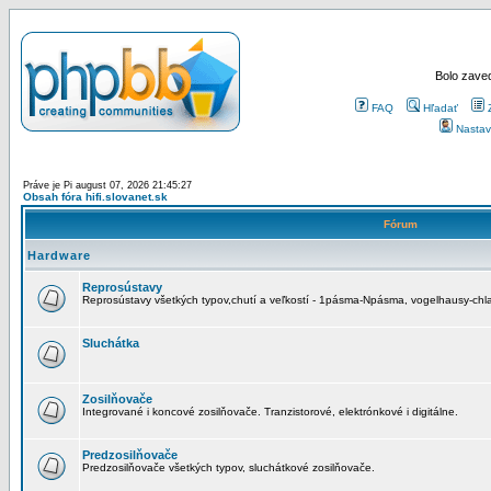
Bolo zaved
FAQ
Hľadať
Nastav
Práve je Pi august 07, 2026 21:45:27
Obsah fóra hifi.slovanet.sk
Fórum
Hardware
Reprosústavy
Reprosústavy všetkých typov,chutí a veľkostí - 1pásma-Npásma, vogelhausy-chla
Sluchátka
Zosilňovače
Integrované i koncové zosilňovače. Tranzistorové, elektrónkové i digitálne.
Predzosilňovače
Predzosilňovače všetkých typov, sluchátkové zosilňovače.