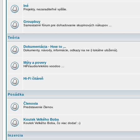
Iné
Projekty, nezaraditeľné vyššie.
Groupbuy
Samostatné fórum pre dohadovanie skupinových nákupov ...
Teória
Dokumentácia - How to ...
Dokumenty, návody, informácie, odkazy na ne (i lokálne uložená).
Mýty a povery
HiFi/audio/elektro voodoo ...
Hi-Fi čitáreň
Posádka
Členovia
Predstavenie členov.
Koutek Velkého Boba
Koutek Velkého Boba, čo viac dodať :-)
Inzercia