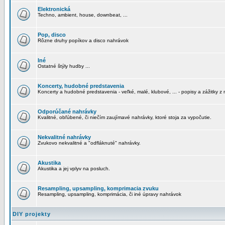
Elektronická
Techno, ambient, house, downbeat, ...
Pop, disco
Rôzne druhy popíkov a disco nahrávok
Iné
Ostatné štýly hudby ...
Koncerty, hudobné predstavenia
Koncerty a hudobné predstavenia - veľké, malé, klubové, ... - popisy a zážitky z 
Odporúčané nahrávky
Kvalitné, obľúbené, či niečím zaujímavé nahrávky, ktoré stoja za vypočutie.
Nekvalitné nahrávky
Zvukovo nekvalitné a "odfláknuté" nahrávky.
Akustika
Akustika a jej vplyv na posluch.
Resampling, upsampling, komprimacia zvuku
Resampling, upsampling, komprimácia, či iné úpravy nahrávok
DIY projekty