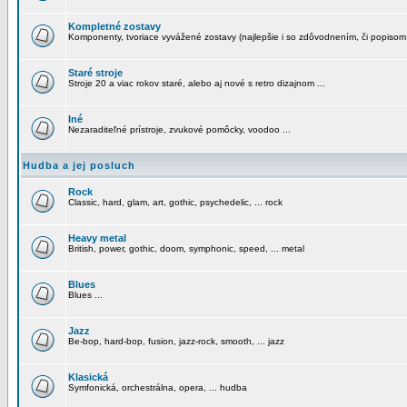
Kompletné zostavy
Komponenty, tvoriace vyvážené zostavy (najlepšie i so zdôvodnením, či popisom
Staré stroje
Stroje 20 a viac rokov staré, alebo aj nové s retro dizajnom ...
Iné
Nezaraditeľné prístroje, zvukové pomôcky, voodoo ...
Hudba a jej posluch
Rock
Classic, hard, glam, art, gothic, psychedelic, ... rock
Heavy metal
British, power, gothic, doom, symphonic, speed, ... metal
Blues
Blues ...
Jazz
Be-bop, hard-bop, fusion, jazz-rock, smooth, ... jazz
Klasická
Symfonická, orchestrálna, opera, ... hudba