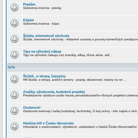
Predám
Súkromná inzercia - predaj
Kúpim
Súkromná inzercia - kúpa
Štúdia, internetové obchody
Štúdia, internetové obchody - reklamné oznamy a ponuky komerčných predajcov
Tipy na výhodný nákup
Tipy na výhodné nákupy cez inzeráty, eBay, rôzne akcie, atď ...
Info
Štúdiá , e-shopy, časopisy
Hifi štúdiá, e-shopy, aukčné servery - popisy, skúsenosti, názory na ne ...
Značky, výrobcovia, hudobné projekty
Predstavenie výrobcov audio hw,sw, prevadzkovateľov rôznych projektov (mierna 
Osobnosti
Osobnosti svetovej i našej hudobnej, technickej, či inej scény - info najmä o nich,
História hifi v Česko-Slovensku
Informácie o osobnostiach, výrobkoch, udalostiach v histórii Česko-Slovenského "