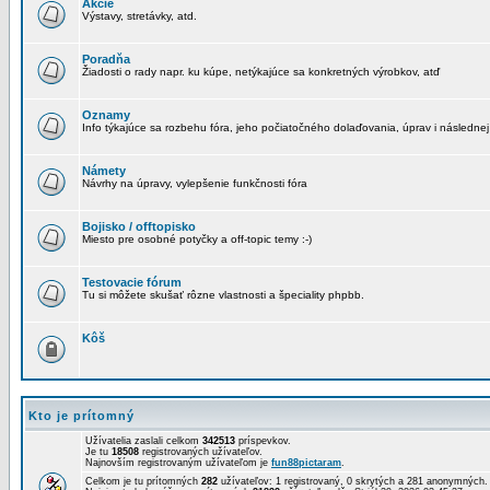
Akcie
Výstavy, stretávky, atd.
Poradňa
Žiadosti o rady napr. ku kúpe, netýkajúce sa konkretných výrobkov, atď
Oznamy
Info týkajúce sa rozbehu fóra, jeho počiatočného dolaďovania, úprav i následnej
Námety
Návrhy na úpravy, vylepšenie funkčnosti fóra
Bojisko / offtopisko
Miesto pre osobné potyčky a off-topic temy :-)
Testovacie fórum
Tu si môžete skušať rôzne vlastnosti a špeciality phpbb.
Kôš
Kto je prítomný
Užívatelia zaslali celkom
342513
príspevkov.
Je tu
18508
registrovaných užívateľov.
Najnovším registrovaným užívateľom je
fun88pictaram
.
Celkom je tu prítomných
282
užívateľov: 1 registrovaný, 0 skrytých a 281 anonymných