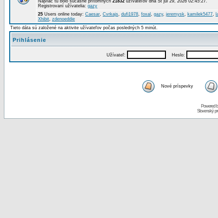
Najviac tu bolo súčasne prítomných
21832
užívateľov dňa St júl 29, 2026 02:45:27.
Registrovaní užívatelia:
gazy
25
Users online today:
Caesar
,
Cvrkajs
,
dufi1978
,
foxal
,
gazy
,
jeremysk
,
kamilek5477
,
l
Xhibit
,
zdenoeddie
Tieto dáta sú založené na aktivite užívateľov počas posledných 5 minút.
Prihlásenie
Užívateľ:
Heslo:
Nové príspevky
Powered 
Slovenský p