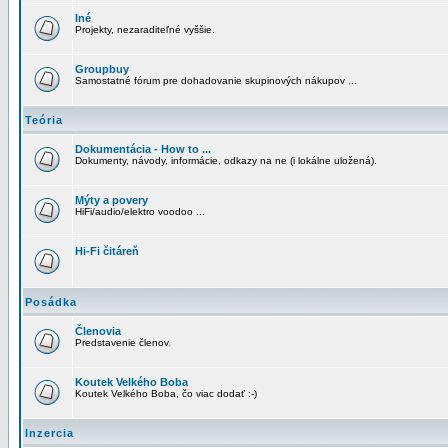
Iné
Projekty, nezaraditeľné vyššie.
Groupbuy
Samostatné fórum pre dohadovanie skupinových nákupov ...
Teória
Dokumentácia - How to ...
Dokumenty, návody, informácie, odkazy na ne (i lokálne uložená).
Mýty a povery
HiFi/audio/elektro voodoo ...
Hi-Fi čitáreň
Posádka
Členovia
Predstavenie členov.
Koutek Velkého Boba
Koutek Velkého Boba, čo viac dodať :-)
Inzercia