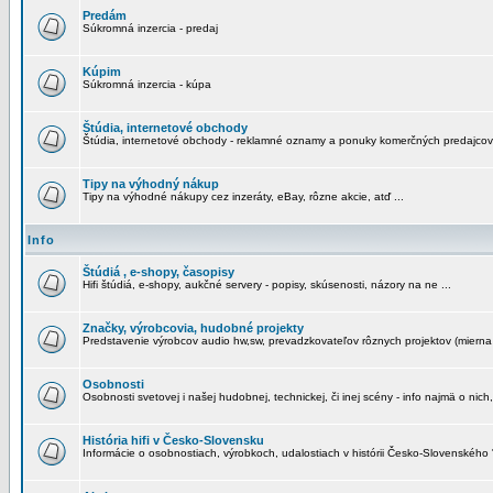
Predám
Súkromná inzercia - predaj
Kúpim
Súkromná inzercia - kúpa
Štúdia, internetové obchody
Štúdia, internetové obchody - reklamné oznamy a ponuky komerčných predajcov
Tipy na výhodný nákup
Tipy na výhodné nákupy cez inzeráty, eBay, rôzne akcie, atď ...
Info
Štúdiá , e-shopy, časopisy
Hifi štúdiá, e-shopy, aukčné servery - popisy, skúsenosti, názory na ne ...
Značky, výrobcovia, hudobné projekty
Predstavenie výrobcov audio hw,sw, prevadzkovateľov rôznych projektov (mierna 
Osobnosti
Osobnosti svetovej i našej hudobnej, technickej, či inej scény - info najmä o nich,
História hifi v Česko-Slovensku
Informácie o osobnostiach, výrobkoch, udalostiach v histórii Česko-Slovenského "