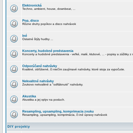
Elektronická
Techno, ambient, house, downbeat, ...
Pop, disco
Rôzne druhy popíkov a disco nahrávok
Iné
Ostatné štýly hudby ...
Koncerty, hudobné predstavenia
Koncerty a hudobné predstavenia - veľké, malé, klubové, ... - popisy a zážitky z 
Odporúčané nahrávky
Kvalitné, obľúbené, či niečím zaujímavé nahrávky, ktoré stoja za vypočutie.
Nekvalitné nahrávky
Zvukovo nekvalitné a "odfláknuté" nahrávky.
Akustika
Akustika a jej vplyv na posluch.
Resampling, upsampling, komprimacia zvuku
Resampling, upsampling, komprimácia, či iné úpravy nahrávok
DIY projekty