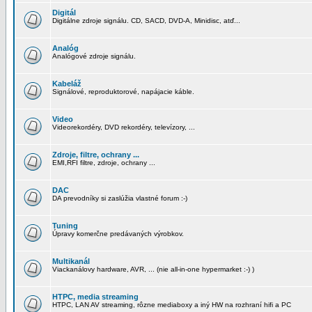
Digitál
Digitálne zdroje signálu. CD, SACD, DVD-A, Minidisc, atď...
Analóg
Analógové zdroje signálu.
Kabeláž
Signálové, reproduktorové, napájacie káble.
Video
Videorekordéry, DVD rekordéry, televízory, ...
Zdroje, filtre, ochrany ...
EMI,RFI filtre, zdroje, ochrany ...
DAC
DA prevodníky si zaslúžia vlastné forum :-)
Tuning
Úpravy komerčne predávaných výrobkov.
Multikanál
Viackanálovy hardware, AVR, ... (nie all-in-one hypermarket :-) )
HTPC, media streaming
HTPC, LAN AV streaming, rôzne mediaboxy a iný HW na rozhraní hifi a PC