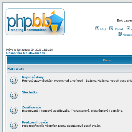
Bolo zaved
FAQ
Hľadať
Nastav
Práve je Ne august 09, 2026 13:51:58
Obsah fóra hifi.slovanet.sk
Fórum
Hardware
Reprosústavy
Reprosústavy všetkých typov,chutí a veľkostí - 1pásma-Npásma, vogelhausy-chla
Sluchátka
Zosilňovače
Integrované i koncové zosilňovače. Tranzistorové, elektrónkové i digitálne.
Predzosilňovače
Predzosilňovače všetkých typov, sluchátkové zosilňovače.