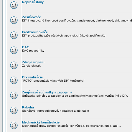
Reprosústavy
Zosilňovače
DIY integrované i koncové zosilňovače, tranzistorové, elektrónkové, chipampy i d
Predzosilňovače
DIY predzosilňovače všetkých typov, sluchátkové zosilňovače
DAC
DAC prevodníky
Zdroje signálu
Zdroje signálu
DIY realizácie
"FOTO" prezentácie vlastných DIY konštrukcií
Zaujímavé súčiastky a zapojenia
Súčiastky, princípy a zapojenia so zaujímavými vlastnosťami, využiteľné v DIY.
Kabeláž
Signálové, reproduktorové, napájacie a iné káble
Mechanické konštrukcie
Mechanické diely, skrinky, chladiče, ich výroba, opracovanie, kúpa, atď ...