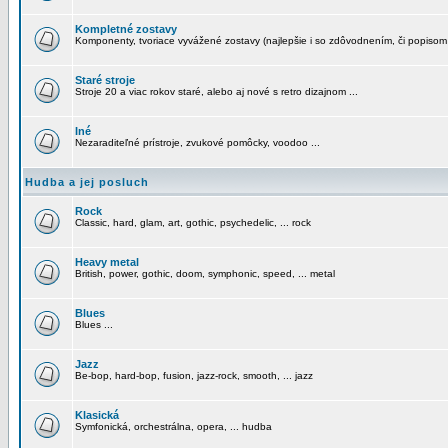
Kompletné zostavy
Komponenty, tvoriace vyvážené zostavy (najlepšie i so zdôvodnením, či popisom
Staré stroje
Stroje 20 a viac rokov staré, alebo aj nové s retro dizajnom ...
Iné
Nezaraditeľné prístroje, zvukové pomôcky, voodoo ...
Hudba a jej posluch
Rock
Classic, hard, glam, art, gothic, psychedelic, ... rock
Heavy metal
British, power, gothic, doom, symphonic, speed, ... metal
Blues
Blues ...
Jazz
Be-bop, hard-bop, fusion, jazz-rock, smooth, ... jazz
Klasická
Symfonická, orchestrálna, opera, ... hudba