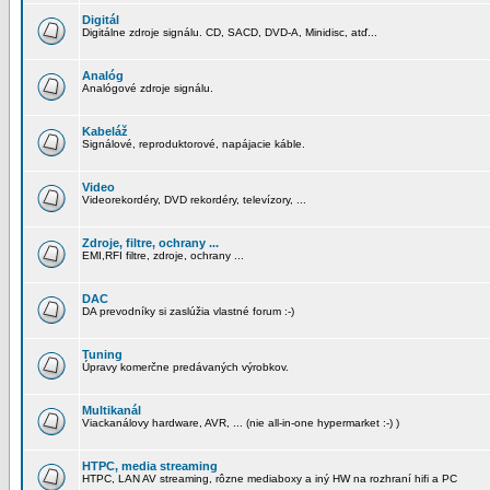
Digitál
Digitálne zdroje signálu. CD, SACD, DVD-A, Minidisc, atď...
Analóg
Analógové zdroje signálu.
Kabeláž
Signálové, reproduktorové, napájacie káble.
Video
Videorekordéry, DVD rekordéry, televízory, ...
Zdroje, filtre, ochrany ...
EMI,RFI filtre, zdroje, ochrany ...
DAC
DA prevodníky si zaslúžia vlastné forum :-)
Tuning
Úpravy komerčne predávaných výrobkov.
Multikanál
Viackanálovy hardware, AVR, ... (nie all-in-one hypermarket :-) )
HTPC, media streaming
HTPC, LAN AV streaming, rôzne mediaboxy a iný HW na rozhraní hifi a PC