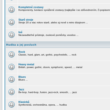
Kompletné zostavy
Komponenty, tvoriace vyvážené zostavy (najlepšie i so zdôvodnením, či popisom
Staré stroje
Stroje 20 a viac rokov staré, alebo aj nové s retro dizajnom ...
Iné
Nezaraditeľné prístroje, zvukové pomôcky, voodoo ...
Hudba a jej posluch
Rock
Classic, hard, glam, art, gothic, psychedelic, ... rock
Heavy metal
British, power, gothic, doom, symphonic, speed, ... metal
Blues
Blues ...
Jazz
Be-bop, hard-bop, fusion, jazz-rock, smooth, ... jazz
Klasická
Symfonická, orchestrálna, opera, ... hudba