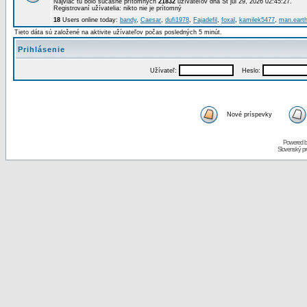
Najviac tu bolo súčasne prítomných
21832
užívateľov dňa St júl 29, 2026 02:45:27.
Registrovaní užívatelia: nikto nie je prítomný
18
Users online today:
bandy
,
Caesar
,
dufi1978
,
Fajadefil
,
foxal
,
kamilek5477
,
man.eart
Tieto dáta sú založené na aktivite užívateľov počas posledných 5 minút.
Prihlásenie
Užívateľ:
Heslo:
Nové príspevky
Powered 
Slovenský p