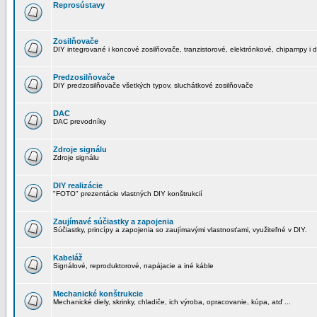
Reprosústavy
Zosilňovače
DIY integrované i koncové zosilňovače, tranzistorové, elektrónkové, chipampy i d
Predzosilňovače
DIY predzosilňovače všetkých typov, sluchátkové zosilňovače
DAC
DAC prevodníky
Zdroje signálu
Zdroje signálu
DIY realizácie
"FOTO" prezentácie vlastných DIY konštrukcií
Zaujímavé súčiastky a zapojenia
Súčiastky, princípy a zapojenia so zaujímavými vlastnosťami, využiteľné v DIY.
Kabeláž
Signálové, reproduktorové, napájacie a iné káble
Mechanické konštrukcie
Mechanické diely, skrinky, chladiče, ich výroba, opracovanie, kúpa, atď ...