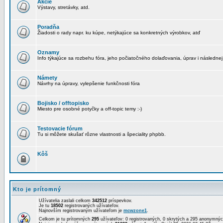
Akcie
Výstavy, stretávky, atd.
Poradňa
Žiadosti o rady napr. ku kúpe, netýkajúce sa konkretných výrobkov, atď
Oznamy
Info týkajúce sa rozbehu fóra, jeho počiatočného dolaďovania, úprav i následnej
Námety
Návrhy na úpravy, vylepšenie funkčnosti fóra
Bojisko / offtopisko
Miesto pre osobné potyčky a off-topic temy :-)
Testovacie fórum
Tu si môžete skušať rôzne vlastnosti a špeciality phpbb.
Kôš
Kto je prítomný
Užívatelia zaslali celkom
342512
príspevkov.
Je tu
18502
registrovaných užívateľov.
Najnovším registrovaným užívateľom je
mcwzone1
.
Celkom je tu prítomných
295
užívateľov: 0 registrovaných, 0 skrytých a 295 anonymn