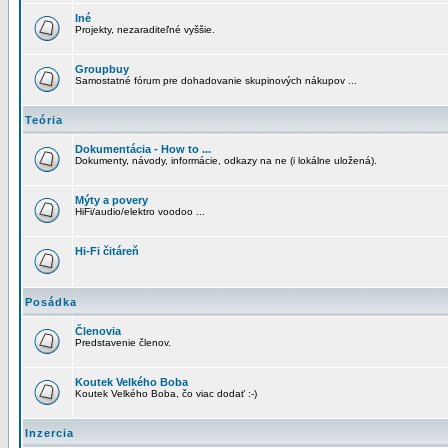
Iné
Projekty, nezaraditeľné vyššie.
Groupbuy
Samostatné fórum pre dohadovanie skupinových nákupov ...
Teória
Dokumentácia - How to ...
Dokumenty, návody, informácie, odkazy na ne (i lokálne uložená).
Mýty a povery
HiFi/audio/elektro voodoo ...
Hi-Fi čitáreň
Posádka
Členovia
Predstavenie členov.
Koutek Velkého Boba
Koutek Velkého Boba, čo viac dodať :-)
Inzercia