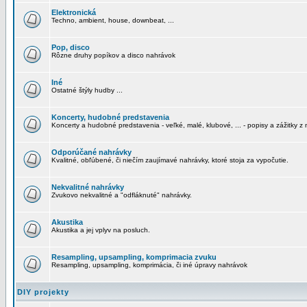
Elektronická
Techno, ambient, house, downbeat, ...
Pop, disco
Rôzne druhy popíkov a disco nahrávok
Iné
Ostatné štýly hudby ...
Koncerty, hudobné predstavenia
Koncerty a hudobné predstavenia - veľké, malé, klubové, ... - popisy a zážitky z 
Odporúčané nahrávky
Kvalitné, obľúbené, či niečím zaujímavé nahrávky, ktoré stoja za vypočutie.
Nekvalitné nahrávky
Zvukovo nekvalitné a "odfláknuté" nahrávky.
Akustika
Akustika a jej vplyv na posluch.
Resampling, upsampling, komprimacia zvuku
Resampling, upsampling, komprimácia, či iné úpravy nahrávok
DIY projekty