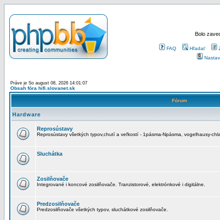
Bolo zaved
FAQ
Hľadať
Nastav
Práve je So august 08, 2026 14:01:07
Obsah fóra hifi.slovanet.sk
Fórum
Hardware
Reprosústavy
Reprosústavy všetkých typov,chutí a veľkostí - 1pásma-Npásma, vogelhausy-chla
Sluchátka
Zosilňovače
Integrované i koncové zosilňovače. Tranzistorové, elektrónkové i digitálne.
Predzosilňovače
Predzosilňovače všetkých typov, sluchátkové zosilňovače.