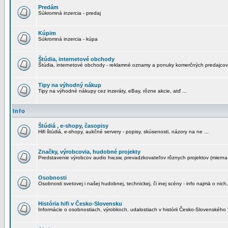
Predám
Súkromná inzercia - predaj
Kúpim
Súkromná inzercia - kúpa
Štúdia, internetové obchody
Štúdia, internetové obchody - reklamné oznamy a ponuky komerčných predajcov
Tipy na výhodný nákup
Tipy na výhodné nákupy cez inzeráty, eBay, rôzne akcie, atď ...
Info
Štúdiá , e-shopy, časopisy
Hifi štúdiá, e-shopy, aukčné servery - popisy, skúsenosti, názory na ne ...
Značky, výrobcovia, hudobné projekty
Predstavenie výrobcov audio hw,sw, prevadzkovateľov rôznych projektov (mierna 
Osobnosti
Osobnosti svetovej i našej hudobnej, technickej, či inej scény - info najmä o nich,
História hifi v Česko-Slovensku
Informácie o osobnostiach, výrobkoch, udalostiach v histórii Česko-Slovenského "