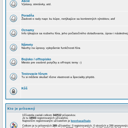
Akcie
Výstavy, stretávky, atd.
Poradňa
Žiadosti o rady napr. ku kúpe, netýkajúce sa konkretných výrobkov, atď
Oznamy
Info týkajúce sa rozbehu fóra, jeho počiatočného dolaďovania, úprav i následnej
Námety
Návrhy na úpravy, vylepšenie funkčnosti fóra
Bojisko / offtopisko
Miesto pre osobné potyčky a off-topic temy :-)
Testovacie fórum
Tu si môžete skušať rôzne vlastnosti a špeciality phpbb.
Kôš
Kto je prítomný
Užívatelia zaslali celkom
342512
príspevkov.
Je tu
18503
registrovaných užívateľov.
Najnovším registrovaným užívateľom je
keonhacai5sale
.
Celkom je tu prítomných
289
užívateľov: 0 registrovaných, 0 skrytých a 289 anonymn