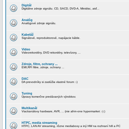
Digitál
Digitálne zdroje signálu. CD, SACD, DVD-A, Minidisc, atď...
Analóg
Analógové zdroje signálu.
Kabeláž
Signálové, reproduktorové, napájacie káble.
Video
Videorekordéry, DVD rekordéry, televízory, ...
Zdroje, filtre, ochrany ...
EMI,RFI filtre, zdroje, ochrany ...
DAC
DA prevodníky si zaslúžia vlastné forum :-)
Tuning
Úpravy komerčne predávaných výrobkov.
Multikanál
Viackanálovy hardware, AVR, ... (nie all-in-one hypermarket :-) )
HTPC, media streaming
HTPC, LAN AV streaming, rôzne mediaboxy a iný HW na rozhraní hifi a PC