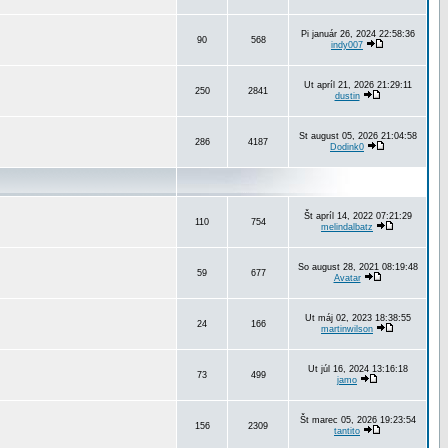
Pi január 26, 2024 22:58:36
90
568
indy007
Ut apríl 21, 2026 21:29:11
250
2841
dustin
St august 05, 2026 21:04:58
286
4187
Dodink0
Št apríl 14, 2022 07:21:29
110
754
melindalbatz
So august 28, 2021 08:19:48
59
677
Avatar
Ut máj 02, 2023 18:38:55
24
166
martinwilson
Ut júl 16, 2024 13:16:18
73
499
jamo
Št marec 05, 2026 19:23:54
156
2309
tantito