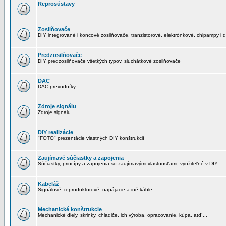
Reprosústavy
Zosilňovače
DIY integrované i koncové zosilňovače, tranzistorové, elektrónkové, chipampy i d
Predzosilňovače
DIY predzosilňovače všetkých typov, sluchátkové zosilňovače
DAC
DAC prevodníky
Zdroje signálu
Zdroje signálu
DIY realizácie
"FOTO" prezentácie vlastných DIY konštrukcií
Zaujímavé súčiastky a zapojenia
Súčiastky, princípy a zapojenia so zaujímavými vlastnosťami, využiteľné v DIY.
Kabeláž
Signálové, reproduktorové, napájacie a iné káble
Mechanické konštrukcie
Mechanické diely, skrinky, chladiče, ich výroba, opracovanie, kúpa, atď ...