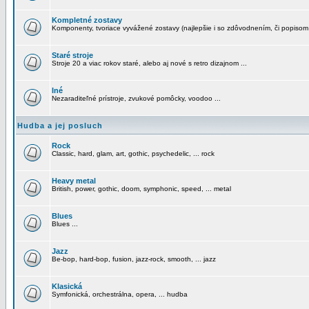
Kompletné zostavy
Komponenty, tvoriace vyvážené zostavy (najlepšie i so zdôvodnením, či popisom
Staré stroje
Stroje 20 a viac rokov staré, alebo aj nové s retro dizajnom ...
Iné
Nezaraditeľné prístroje, zvukové pomôcky, voodoo ...
Hudba a jej posluch
Rock
Classic, hard, glam, art, gothic, psychedelic, ... rock
Heavy metal
British, power, gothic, doom, symphonic, speed, ... metal
Blues
Blues ...
Jazz
Be-bop, hard-bop, fusion, jazz-rock, smooth, ... jazz
Klasická
Symfonická, orchestrálna, opera, ... hudba