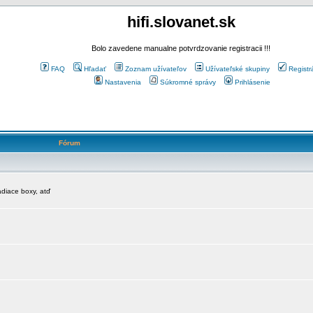
hifi.slovanet.sk
Bolo zavedene manualne potvrdzovanie registracii !!!
FAQ
Hľadať
Zoznam užívateľov
Užívateľské skupiny
Registr
Nastavenia
Súkromné správy
Prihlásenie
Fórum
diace boxy, atď