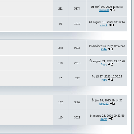
Ut apríl 07, 2026 11:53:44
211
5374
duran90
Ut august 18, 2020 13:06:44
49
1010
vita_k
Pi október 03, 2025 05:48:43
348
9217
PMA
Št august 21, 2025 19:07:20
118
2618
Paco
Po júl 27, 2026 16:55:24
47
727
PMA
Št jún 19, 2025 19:14:20
142
3662
lubo212
Št marec 28, 2024 09:23:56
110
3521
miero