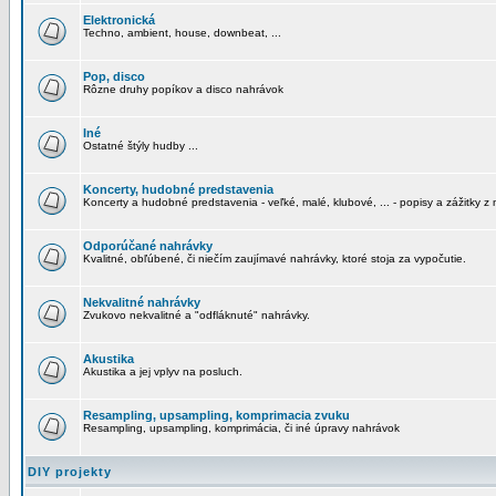
Elektronická
Techno, ambient, house, downbeat, ...
Pop, disco
Rôzne druhy popíkov a disco nahrávok
Iné
Ostatné štýly hudby ...
Koncerty, hudobné predstavenia
Koncerty a hudobné predstavenia - veľké, malé, klubové, ... - popisy a zážitky z 
Odporúčané nahrávky
Kvalitné, obľúbené, či niečím zaujímavé nahrávky, ktoré stoja za vypočutie.
Nekvalitné nahrávky
Zvukovo nekvalitné a "odfláknuté" nahrávky.
Akustika
Akustika a jej vplyv na posluch.
Resampling, upsampling, komprimacia zvuku
Resampling, upsampling, komprimácia, či iné úpravy nahrávok
DIY projekty