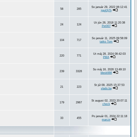
So január 29, 2022 06:12:41
58
285
tgp43j7h
Ut jún 26, 2018 11:20:38
24
124
Pet007
So január 11, 2025 09:58:09
104
717
tatko Tom
Ut máj 28, 2024 08:42:03
220
771
PMA
So máj 16, 2026 13:49:10
239
3328
blesk666
St júl 09, 2025 15:37:53
21
223
vlado.ba
St august 02, 2023 20:07:11
179
2967
check
Po január 01, 2024 22:11:18
33
455
marcin