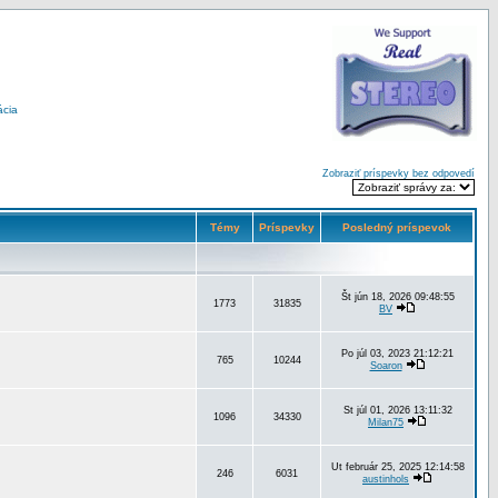
ácia
Zobraziť príspevky bez odpovedí
Témy
Príspevky
Posledný príspevok
Št jún 18, 2026 09:48:55
1773
31835
BV
Po júl 03, 2023 21:12:21
765
10244
Soaron
St júl 01, 2026 13:11:32
1096
34330
Milan75
Ut február 25, 2025 12:14:58
246
6031
austinhols