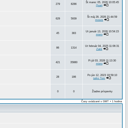
Št marec 05, 2026 10:05:45
279
8286
Quart
Št máj 28, 2026 21:44:59
629
5939
moses
Ut január 13, 2026 10:54:15
45
383
miero
Ut február 04, 2025 11:06:31
86
1314
Zakk
Pi júl 03, 2026 11:13:30
421
35880
miero
Po jún 12, 2023 18:59:10
28
186
tatko Tom
0
0
Žiadne príspevky
Časy uvádzané v GMT + 1 hodina