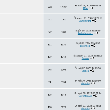
St apríl 01, 2026 09:04:51
743
12912
PMA
Št marec 05, 2026 13:21:19
632
11892
vajnorhifista
St jún 10, 2026 22:58:39
342
5788
Pedro Marantz
Pi júl 05, 2024 09:49:58
131
1530
austinhols
Št august 07, 2025 22:31:09
142
1418
Soaron
Št máj 07, 2026 14:23:56
248
5304
Staticx
Pi máj 30, 2025 10:10:50
74
1134
vlado.ba
So apríl 08, 2023 05:31:24
135
1044
CayoMacario
Ut apríl 01, 2025 11:46:05
178
3873
vlado.ba