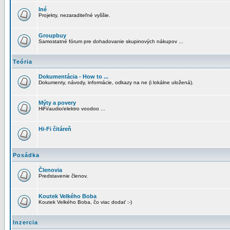
Iné
Projekty, nezaraditeľné vyššie.
Groupbuy
Samostatné fórum pre dohadovanie skupinových nákupov ...
Teória
Dokumentácia - How to ...
Dokumenty, návody, informácie, odkazy na ne (i lokálne uložená).
Mýty a povery
HiFi/audio/elektro voodoo ...
Hi-Fi čitáreň
Posádka
Členovia
Predstavenie členov.
Koutek Velkého Boba
Koutek Velkého Boba, čo viac dodať :-)
Inzercia