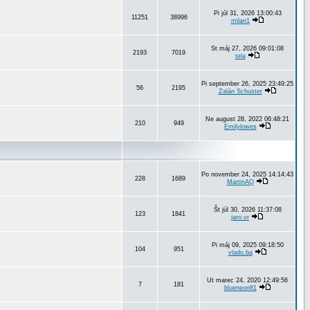
Pi júl 31, 2026 13:00:43
11251
38996
milan1
St máj 27, 2026 09:01:08
2193
7019
tela
Pi september 26, 2025 23:49:25
56
2195
Zalán Schuster
Ne august 28, 2022 06:48:21
210
949
Emilylowes
Po november 24, 2025 14:14:43
228
1689
MartinAQ
Št júl 30, 2026 11:37:08
123
1841
jaro.vr
Pi máj 09, 2025 09:18:50
104
951
vlado.ba
Ut marec 24, 2020 12:49:56
7
181
blueneon81