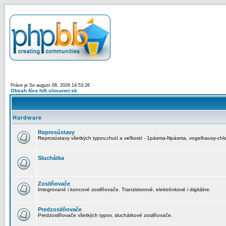
Práve je So august 08, 2026 14:53:26
Obsah fóra hifi.slovanet.sk
Hardware
Reprosústavy
Reprosústavy všetkých typov,chutí a veľkostí - 1pásma-Npásma, vogelhausy-chla
Sluchátka
Zosilňovače
Integrované i koncové zosilňovače. Tranzistorové, elektrónkové i digitálne.
Predzosilňovače
Predzosilňovače všetkých typov, sluchátkové zosilňovače.