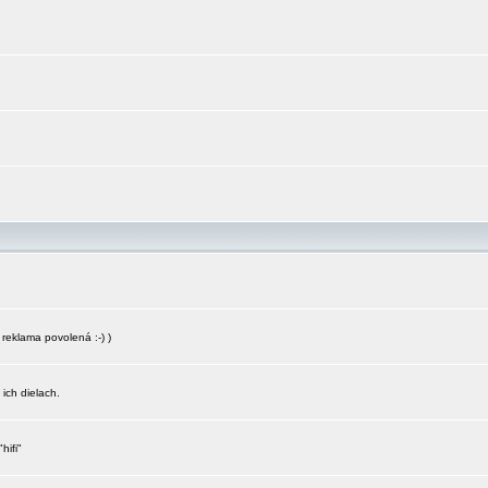
reklama povolená :-) )
 ich dielach.
hifi"