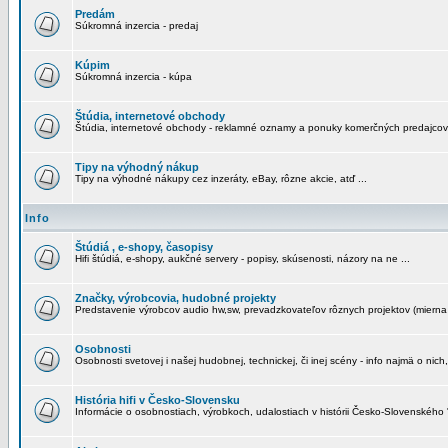
Predám
Súkromná inzercia - predaj
Kúpim
Súkromná inzercia - kúpa
Štúdia, internetové obchody
Štúdia, internetové obchody - reklamné oznamy a ponuky komerčných predajcov
Tipy na výhodný nákup
Tipy na výhodné nákupy cez inzeráty, eBay, rôzne akcie, atď ...
Info
Štúdiá , e-shopy, časopisy
Hifi štúdiá, e-shopy, aukčné servery - popisy, skúsenosti, názory na ne ...
Značky, výrobcovia, hudobné projekty
Predstavenie výrobcov audio hw,sw, prevadzkovateľov rôznych projektov (mierna 
Osobnosti
Osobnosti svetovej i našej hudobnej, technickej, či inej scény - info najmä o nich,
História hifi v Česko-Slovensku
Informácie o osobnostiach, výrobkoch, udalostiach v histórii Česko-Slovenského "