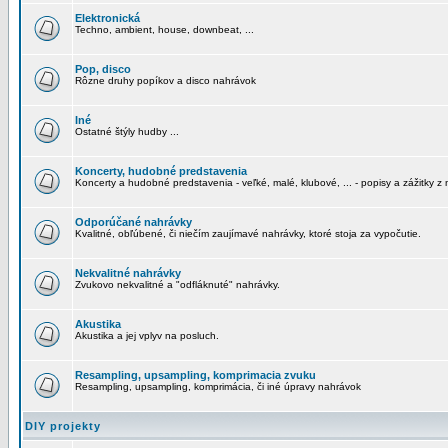
Elektronická
Techno, ambient, house, downbeat, ...
Pop, disco
Rôzne druhy popíkov a disco nahrávok
Iné
Ostatné štýly hudby ...
Koncerty, hudobné predstavenia
Koncerty a hudobné predstavenia - veľké, malé, klubové, ... - popisy a zážitky z 
Odporúčané nahrávky
Kvalitné, obľúbené, či niečím zaujímavé nahrávky, ktoré stoja za vypočutie.
Nekvalitné nahrávky
Zvukovo nekvalitné a "odfláknuté" nahrávky.
Akustika
Akustika a jej vplyv na posluch.
Resampling, upsampling, komprimacia zvuku
Resampling, upsampling, komprimácia, či iné úpravy nahrávok
DIY projekty