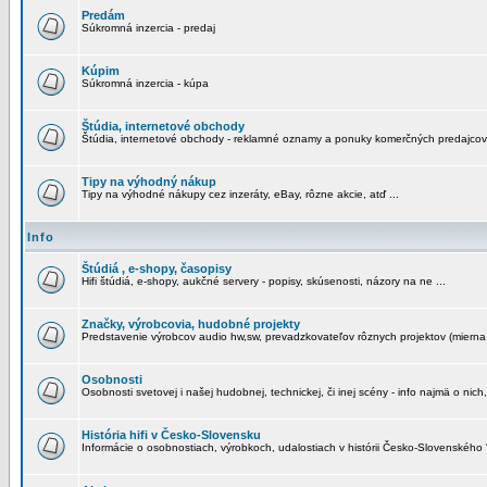
Predám
Súkromná inzercia - predaj
Kúpim
Súkromná inzercia - kúpa
Štúdia, internetové obchody
Štúdia, internetové obchody - reklamné oznamy a ponuky komerčných predajcov
Tipy na výhodný nákup
Tipy na výhodné nákupy cez inzeráty, eBay, rôzne akcie, atď ...
Info
Štúdiá , e-shopy, časopisy
Hifi štúdiá, e-shopy, aukčné servery - popisy, skúsenosti, názory na ne ...
Značky, výrobcovia, hudobné projekty
Predstavenie výrobcov audio hw,sw, prevadzkovateľov rôznych projektov (mierna 
Osobnosti
Osobnosti svetovej i našej hudobnej, technickej, či inej scény - info najmä o nich,
História hifi v Česko-Slovensku
Informácie o osobnostiach, výrobkoch, udalostiach v histórii Česko-Slovenského "