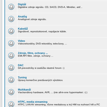
Digitál
Digitálne zdroje signálu. CD, SACD, DVD-A, Minidisc, atď...
Analóg
Analógové zdroje signálu.
Kabeláž
Signálové, reproduktorové, napájacie káble.
Video
Videorekordéry, DVD rekordéry, televízory, ...
Zdroje, filtre, ochrany ...
EMI,RFI filtre, zdroje, ochrany ...
DAC
DA prevodníky si zaslúžia vlastné forum :-)
Tuning
Úpravy komerčne predávaných výrobkov.
Multikanál
Viackanálovy hardware, AVR, ... (nie all-in-one hypermarket :-) )
HTPC, media streaming
HTPC, LAN AV streaming, rôzne mediaboxy a iný HW na rozhraní hifi a PC