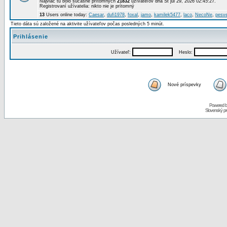
Najviac tu bolo súčasne prítomných
21832
užívateľov dňa St júl 29, 2026 02:45:27.
Registrovaní užívatelia: nikto nie je prítomný
13
Users online today:
Caesar
,
dufi1978
,
foxal
,
jamo
,
kamilek5477
,
laco
,
NecoNe
,
pesv
Tieto dáta sú založené na aktivite užívateľov počas posledných 5 minút.
Prihlásenie
Užívateľ:
Heslo:
Nové príspevky
Powered 
Slovenský p