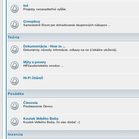
Iné
Projekty, nezaraditeľné vyššie.
Groupbuy
Samostatné fórum pre dohadovanie skupinových nákupov ...
Teória
Dokumentácia - How to ...
Dokumenty, návody, informácie, odkazy na ne (i lokálne uložená).
Mýty a povery
HiFi/audio/elektro voodoo ...
Hi-Fi čitáreň
Posádka
Členovia
Predstavenie členov.
Koutek Velkého Boba
Koutek Velkého Boba, čo viac dodať :-)
Inzercia