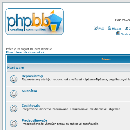
Bolo zaved
FAQ
Hľadať
Nastav
Práve je Po august 10, 2026 08:09:02
Obsah fóra hifi.slovanet.sk
Fórum
Hardware
Reprosústavy
Reprosústavy všetkých typov,chutí a veľkostí - 1pásma-Npásma, vogelhausy-chla
Sluchátka
Zosilňovače
Integrované i koncové zosilňovače. Tranzistorové, elektrónkové i digitálne.
Predzosilňovače
Predzosilňovače všetkých typov, sluchátkové zosilňovače.