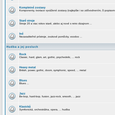
Kompletné zostavy
Komponenty, tvoriace vyvážené zostavy (najlepšie i so zdôvodnením, či popisom
Staré stroje
Stroje 20 a viac rokov staré, alebo aj nové s retro dizajnom ...
Iné
Nezaraditeľné prístroje, zvukové pomôcky, voodoo ...
Hudba a jej posluch
Rock
Classic, hard, glam, art, gothic, psychedelic, ... rock
Heavy metal
British, power, gothic, doom, symphonic, speed, ... metal
Blues
Blues ...
Jazz
Be-bop, hard-bop, fusion, jazz-rock, smooth, ... jazz
Klasická
Symfonická, orchestrálna, opera, ... hudba