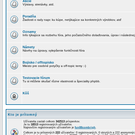
Akcie
Výstavy, stretávky, atd.
Poradňa
Žiadosti o rady napr. ku kúpe, netýkajúce sa konkretných výrobkov, atď
Oznamy
Info týkajúce sa rozbehu fóra, jeho počiatočného dolaďovania, úprav i následnej
Námety
Návrhy na úpravy, vylepšenie funkčnosti fóra
Bojisko / offtopisko
Miesto pre osobné potyčky a off-topic temy :-)
Testovacie fórum
Tu si môžete skušať rôzne vlastnosti a špeciality phpbb.
Kôš
Kto je prítomný
Užívatelia zaslali celkom
342513
príspevkov.
Je tu
18513
registrovaných užívateľov.
Najnovším registrovaným užívateľom je
fun88combrigh
.
Celkom je tu prítomných
222
užívateľov: 0 registrovaných, 0 skrytých a 222 anonymn