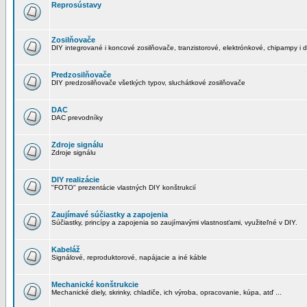
Reprosústavy
Zosilňovače
DIY integrované i koncové zosilňovače, tranzistorové, elektrónkové, chipampy i d
Predzosilňovače
DIY predzosilňovače všetkých typov, sluchátkové zosilňovače
DAC
DAC prevodníky
Zdroje signálu
Zdroje signálu
DIY realizácie
"FOTO" prezentácie vlastných DIY konštrukcií
Zaujímavé súčiastky a zapojenia
Súčiastky, princípy a zapojenia so zaujímavými vlastnosťami, využiteľné v DIY.
Kabeláž
Signálové, reproduktorové, napájacie a iné káble
Mechanické konštrukcie
Mechanické diely, skrinky, chladiče, ich výroba, opracovanie, kúpa, atď ...