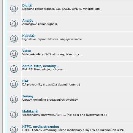
Digitál
Digitálne zdroje signálu. CD, SACD, DVD-A, Minidisc, atď...
Analóg
Analógové zdroje signálu.
Kabeláž
Signálové, reproduktorové, napájacie káble.
Video
Videorekordéry, DVD rekordéry, televízory, ...
Zdroje, filtre, ochrany ...
EMI,RFI filtre, zdroje, ochrany ...
DAC
DA prevodníky si zaslúžia vlastné forum :-)
Tuning
Úpravy komerčne predávaných výrobkov.
Multikanál
Viackanálovy hardware, AVR, ... (nie all-in-one hypermarket :-) )
HTPC, media streaming
HTPC, LAN AV streaming, rôzne mediaboxy a iný HW na rozhraní hifi a PC