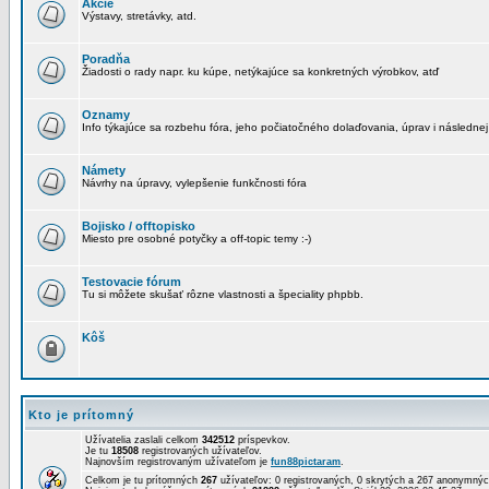
Akcie
Výstavy, stretávky, atd.
Poradňa
Žiadosti o rady napr. ku kúpe, netýkajúce sa konkretných výrobkov, atď
Oznamy
Info týkajúce sa rozbehu fóra, jeho počiatočného dolaďovania, úprav i následnej
Námety
Návrhy na úpravy, vylepšenie funkčnosti fóra
Bojisko / offtopisko
Miesto pre osobné potyčky a off-topic temy :-)
Testovacie fórum
Tu si môžete skušať rôzne vlastnosti a špeciality phpbb.
Kôš
Kto je prítomný
Užívatelia zaslali celkom
342512
príspevkov.
Je tu
18508
registrovaných užívateľov.
Najnovším registrovaným užívateľom je
fun88pictaram
.
Celkom je tu prítomných
267
užívateľov: 0 registrovaných, 0 skrytých a 267 anonymn