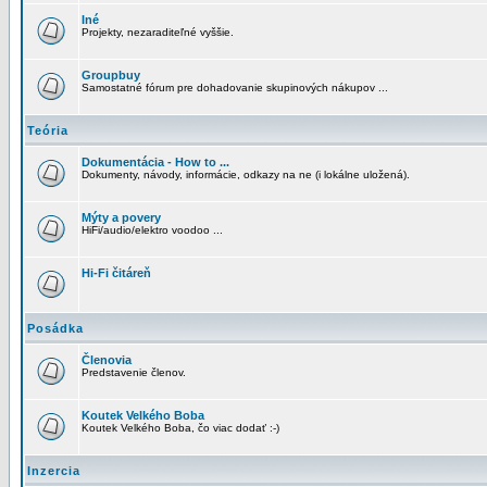
Iné
Projekty, nezaraditeľné vyššie.
Groupbuy
Samostatné fórum pre dohadovanie skupinových nákupov ...
Teória
Dokumentácia - How to ...
Dokumenty, návody, informácie, odkazy na ne (i lokálne uložená).
Mýty a povery
HiFi/audio/elektro voodoo ...
Hi-Fi čitáreň
Posádka
Členovia
Predstavenie členov.
Koutek Velkého Boba
Koutek Velkého Boba, čo viac dodať :-)
Inzercia