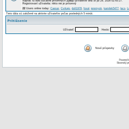
Najviac tu bolo súčasne prítomných
21832
užívateľov dňa St júl 29, 2026 02:45:27.
Registrovaní užívatelia: nikto nie je prítomný
22
Users online today:
Caesar
,
Cvrkajs
,
dufi1978
,
foxal
,
jeremysk
,
kamilek5477
,
laco
,
L
Tieto dáta sú založené na aktivite užívateľov počas posledných 5 minút.
Prihlásenie
Užívateľ:
Heslo:
Nové príspevky
Powered 
Slovenský p