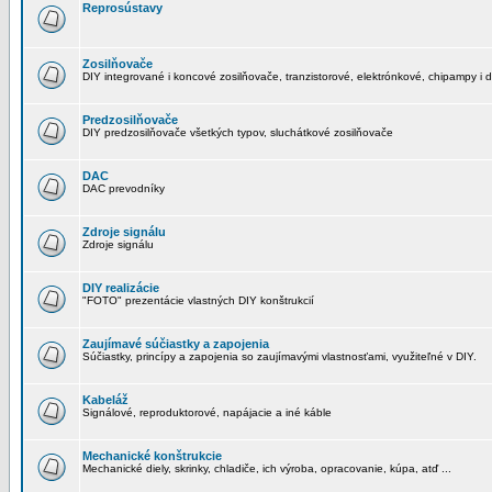
Reprosústavy
Zosilňovače
DIY integrované i koncové zosilňovače, tranzistorové, elektrónkové, chipampy i d
Predzosilňovače
DIY predzosilňovače všetkých typov, sluchátkové zosilňovače
DAC
DAC prevodníky
Zdroje signálu
Zdroje signálu
DIY realizácie
"FOTO" prezentácie vlastných DIY konštrukcií
Zaujímavé súčiastky a zapojenia
Súčiastky, princípy a zapojenia so zaujímavými vlastnosťami, využiteľné v DIY.
Kabeláž
Signálové, reproduktorové, napájacie a iné káble
Mechanické konštrukcie
Mechanické diely, skrinky, chladiče, ich výroba, opracovanie, kúpa, atď ...