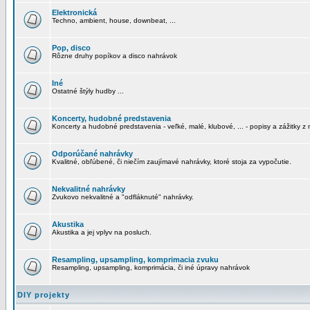
Elektronická
Techno, ambient, house, downbeat, ...
Pop, disco
Rôzne druhy popíkov a disco nahrávok
Iné
Ostatné štýly hudby ...
Koncerty, hudobné predstavenia
Koncerty a hudobné predstavenia - veľké, malé, klubové, ... - popisy a zážitky z 
Odporúčané nahrávky
Kvalitné, obľúbené, či niečím zaujímavé nahrávky, ktoré stoja za vypočutie.
Nekvalitné nahrávky
Zvukovo nekvalitné a "odfláknuté" nahrávky.
Akustika
Akustika a jej vplyv na posluch.
Resampling, upsampling, komprimacia zvuku
Resampling, upsampling, komprimácia, či iné úpravy nahrávok
DIY projekty