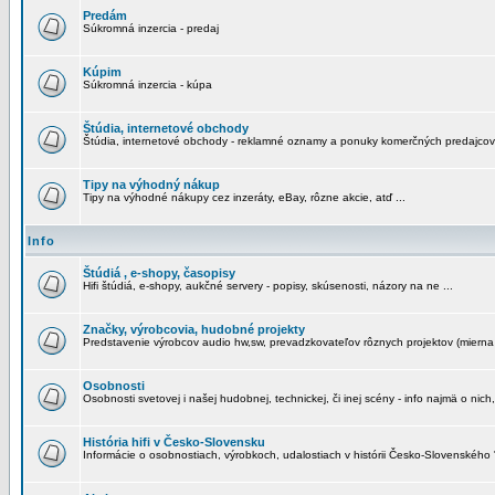
Predám
Súkromná inzercia - predaj
Kúpim
Súkromná inzercia - kúpa
Štúdia, internetové obchody
Štúdia, internetové obchody - reklamné oznamy a ponuky komerčných predajcov
Tipy na výhodný nákup
Tipy na výhodné nákupy cez inzeráty, eBay, rôzne akcie, atď ...
Info
Štúdiá , e-shopy, časopisy
Hifi štúdiá, e-shopy, aukčné servery - popisy, skúsenosti, názory na ne ...
Značky, výrobcovia, hudobné projekty
Predstavenie výrobcov audio hw,sw, prevadzkovateľov rôznych projektov (mierna 
Osobnosti
Osobnosti svetovej i našej hudobnej, technickej, či inej scény - info najmä o nich,
História hifi v Česko-Slovensku
Informácie o osobnostiach, výrobkoch, udalostiach v histórii Česko-Slovenského "