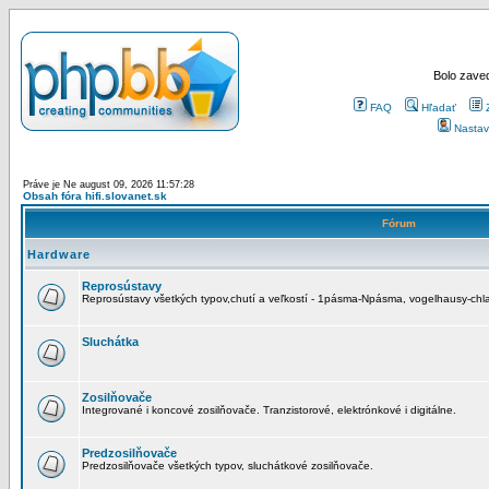
Bolo zaved
FAQ
Hľadať
Nastav
Práve je Ne august 09, 2026 11:57:28
Obsah fóra hifi.slovanet.sk
Fórum
Hardware
Reprosústavy
Reprosústavy všetkých typov,chutí a veľkostí - 1pásma-Npásma, vogelhausy-chla
Sluchátka
Zosilňovače
Integrované i koncové zosilňovače. Tranzistorové, elektrónkové i digitálne.
Predzosilňovače
Predzosilňovače všetkých typov, sluchátkové zosilňovače.