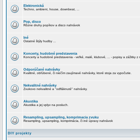
Elektronická
Techno, ambient, house, downbeat, ...
Pop, disco
Rôzne druhy popíkov a disco nahrávok
Iné
Ostatné štýly hudby ...
Koncerty, hudobné predstavenia
Koncerty a hudobné predstavenia - veľké, malé, klubové, ... - popisy a zážitky z 
Odporúčané nahrávky
Kvalitné, obľúbené, či niečím zaujímavé nahrávky, ktoré stoja za vypočutie.
Nekvalitné nahrávky
Zvukovo nekvalitné a "odfláknuté" nahrávky.
Akustika
Akustika a jej vplyv na posluch.
Resampling, upsampling, komprimacia zvuku
Resampling, upsampling, komprimácia, či iné úpravy nahrávok
DIY projekty