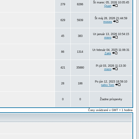
Št marec 05, 2026 10:05:45
279
8286
Quart
Št máj 28, 2026 21:44:59
629
5939
moses
Ut január 13, 2026 10:54:15
45
383
miero
Ut február 04, 2025 11:06:31
86
1314
Zakk
Pi júl 03, 2026 11:13:30
421
35880
miero
Po jún 12, 2023 18:59:10
28
186
tatko Tom
0
0
Žiadne príspevky
Časy uvádzané v GMT + 1 hodina