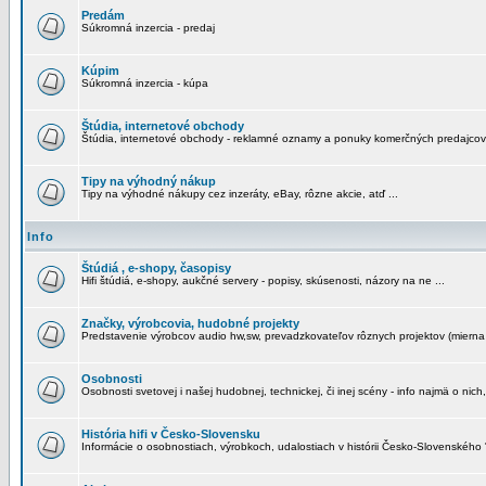
Predám
Súkromná inzercia - predaj
Kúpim
Súkromná inzercia - kúpa
Štúdia, internetové obchody
Štúdia, internetové obchody - reklamné oznamy a ponuky komerčných predajcov
Tipy na výhodný nákup
Tipy na výhodné nákupy cez inzeráty, eBay, rôzne akcie, atď ...
Info
Štúdiá , e-shopy, časopisy
Hifi štúdiá, e-shopy, aukčné servery - popisy, skúsenosti, názory na ne ...
Značky, výrobcovia, hudobné projekty
Predstavenie výrobcov audio hw,sw, prevadzkovateľov rôznych projektov (mierna 
Osobnosti
Osobnosti svetovej i našej hudobnej, technickej, či inej scény - info najmä o nich,
História hifi v Česko-Slovensku
Informácie o osobnostiach, výrobkoch, udalostiach v histórii Česko-Slovenského "