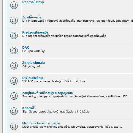
Reprosústavy
Zosilňovače
DIY integrované i koncové zosilňovače, tranzistorové, elektrónkové, chipampy i d
Predzosilňovače
DIY predzosilňovače všetkých typov, sluchátkové zosilňovače
DAC
DAC prevodníky
Zdroje signálu
Zdroje signálu
DIY realizácie
"FOTO" prezentácie vlastných DIY konštrukcií
Zaujímavé súčiastky a zapojenia
Súčiastky, princípy a zapojenia so zaujímavými vlastnosťami, využiteľné v DIY.
Kabeláž
Signálové, reproduktorové, napájacie a iné káble
Mechanické konštrukcie
Mechanické diely, skrinky, chladiče, ich výroba, opracovanie, kúpa, atď ...