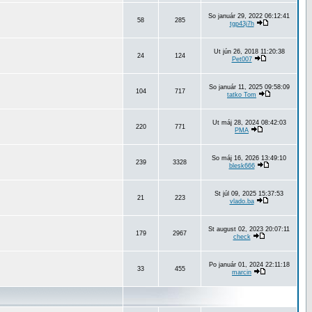
So január 29, 2022 06:12:41
58
285
tgp43j7h
Ut jún 26, 2018 11:20:38
24
124
Pet007
So január 11, 2025 09:58:09
104
717
tatko Tom
Ut máj 28, 2024 08:42:03
220
771
PMA
So máj 16, 2026 13:49:10
239
3328
blesk666
St júl 09, 2025 15:37:53
21
223
vlado.ba
St august 02, 2023 20:07:11
179
2967
check
Po január 01, 2024 22:11:18
33
455
marcin