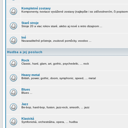
Kompletné zostavy
Komponenty, tvoriace vyvážené zostavy (najlepšie i so zdôvodnením, či popisom
Staré stroje
Stroje 20 a viac rokov staré, alebo aj nové s retro dizajnom ...
Iné
Nezaraditeľné prístroje, zvukové pomôcky, voodoo ...
Hudba a jej posluch
Rock
Classic, hard, glam, art, gothic, psychedelic, ... rock
Heavy metal
British, power, gothic, doom, symphonic, speed, ... metal
Blues
Blues ...
Jazz
Be-bop, hard-bop, fusion, jazz-rock, smooth, ... jazz
Klasická
Symfonická, orchestrálna, opera, ... hudba