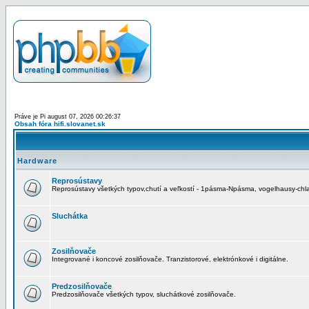
Práve je Pi august 07, 2026 00:26:37
Obsah fóra hifi.slovanet.sk
Hardware
Reprosústavy
Reprosústavy všetkých typov,chutí a veľkostí - 1pásma-Npásma, vogelhausy-chla
Sluchátka
Zosilňovače
Integrované i koncové zosilňovače. Tranzistorové, elektrónkové i digitálne.
Predzosilňovače
Predzosilňovače všetkých typov, sluchátkové zosilňovače.