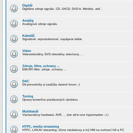
Digitál
Digitálne zdroje signálu. CD, SACD, DVD-A, Minidisc, atď...
Analóg
Analógové zdroje signálu.
Kabeláž
Signálové, reproduktorové, napájacie káble.
Video
Videorekordéry, DVD rekordéry, televízory, ...
Zdroje, filtre, ochrany ...
EMI,RFI filtre, zdroje, ochrany ...
DAC
DA prevodníky si zaslúžia vlastné forum :-)
Tuning
Úpravy komerčne predávaných výrobkov.
Multikanál
Viackanálovy hardware, AVR, ... (nie all-in-one hypermarket :-) )
HTPC, media streaming
HTPC, LAN AV streaming, rôzne mediaboxy a iný HW na rozhraní hifi a PC