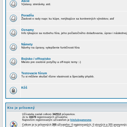
Akcie
Výstavy, stretávky, atd.
Poradňa
Žiadosti o rady napr. ku kúpe, netýkajúce sa konkretných výrobkov, atď
Oznamy
Info týkajúce sa rozbehu fóra, jeho počiatočného dolaďovania, úprav i následnej
Námety
Návrhy na úpravy, vylepšenie funkčnosti fóra
Bojisko / offtopisko
Miesto pre osobné potyčky a off-topic temy :-)
Testovacie fórum
Tu si môžete skušať rôzne vlastnosti a špeciality phpbb.
Kôš
Kto je prítomný
Užívatelia zaslali celkom
342512
príspevkov.
Je tu
18478
registrovaných užívateľov.
Najnovším registrovaným užívateľom je
hitclubgamesme
.
Celkom je tu prítomných
355
užívateľov: 0 registrovaných, 0 skrytých a 355 anonymn