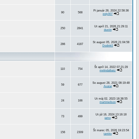
Pi január 26, 2024 22:58:36
90
568
indy007
Ut apríl 21, 2026 21:29:11
250
2841
dustin
St august 05, 2026 21:04:58
286
4187
Dodink0
Št apríl 14, 2022 07:21:29
110
754
melindalbatz
So august 28, 2021 08:19:48
59
677
Avatar
Ut máj 02, 2023 18:38:55
24
166
martinwilson
Ut júl 16, 2024 13:16:18
73
499
jamo
Št marec 05, 2026 19:23:54
156
2309
tantito