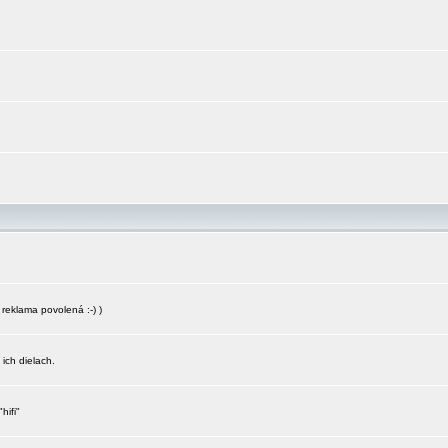
reklama povolená :-) )
 ich dielach.
hifi"