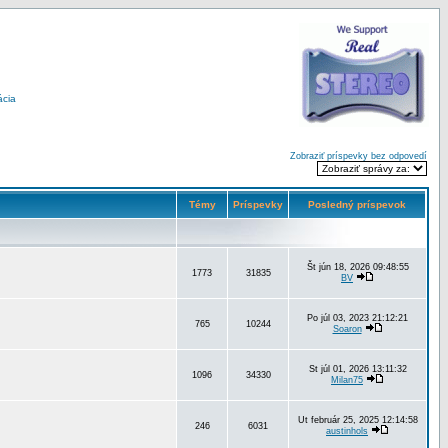
ácia
Zobraziť príspevky bez odpovedí
Témy
Príspevky
Posledný príspevok
Št jún 18, 2026 09:48:55
1773
31835
BV
Po júl 03, 2023 21:12:21
765
10244
Soaron
St júl 01, 2026 13:11:32
1096
34330
Milan75
Ut február 25, 2025 12:14:58
246
6031
austinhols