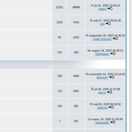
Pi júl 31, 2026 13:00:43
11251
38996
milan1
St máj 27, 2026 09:01:08
2193
7019
tela
Pi september 26, 2025 23:49:25
56
2195
Zalán Schuster
Ne august 28, 2022 06:48:21
210
949
Emilylowes
Po november 24, 2025 14:14:43
228
1689
MartinAQ
Št júl 30, 2026 11:37:08
123
1841
jaro.vr
Pi máj 09, 2025 09:18:50
104
951
vlado.ba
Ut marec 24, 2020 12:49:56
7
181
blueneon81