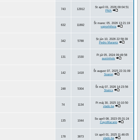
St apríl 01, 2026 09:04:51
743
12912
PMA
Št marec 05, 2026 13:21:19
632
11892
vajnorhifista
St jún 10, 2026 22:58:39
342
5788
Pedro Marantz
Pi júl 05, 2024 09:49:58
131
1530
austinhols
Št august 07, 2025 22:31:09
142
1418
Soaron
Št máj 07, 2026 14:23:56
248
5304
Staticx
Pi máj 30, 2025 10:10:50
74
1134
vlado.ba
So apríl 08, 2023 05:31:24
135
1044
CayoMacario
Ut apríl 01, 2025 11:46:05
178
3873
vlado.ba