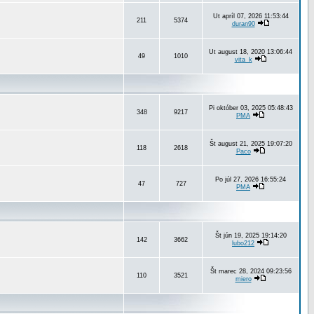
Ut apríl 07, 2026 11:53:44
211
5374
duran90
Ut august 18, 2020 13:06:44
49
1010
vita_k
Pi október 03, 2025 05:48:43
348
9217
PMA
Št august 21, 2025 19:07:20
118
2618
Paco
Po júl 27, 2026 16:55:24
47
727
PMA
Št jún 19, 2025 19:14:20
142
3662
lubo212
Št marec 28, 2024 09:23:56
110
3521
miero