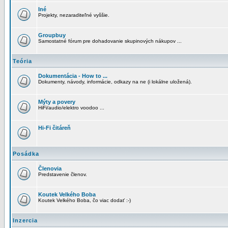
Iné
Projekty, nezaraditeľné vyššie.
Groupbuy
Samostatné fórum pre dohadovanie skupinových nákupov ...
Teória
Dokumentácia - How to ...
Dokumenty, návody, informácie, odkazy na ne (i lokálne uložená).
Mýty a povery
HiFi/audio/elektro voodoo ...
Hi-Fi čitáreň
Posádka
Členovia
Predstavenie členov.
Koutek Velkého Boba
Koutek Velkého Boba, čo viac dodať :-)
Inzercia