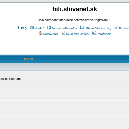
hifi.slovanet.sk
Bolo zavedene manualne potvrdzovanie registracii !!!
FAQ
Hľadať
Zoznam užívateľov
Užívateľské skupiny
Registr
Nastavenia
Súkromné správy
Prihlásenie
Fórum
diace boxy, atď