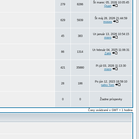
Št marec 05, 2026 10:05:45
279
8286
Quart
Št máj 28, 2026 21:44:59
629
5939
moses
Ut január 13, 2026 10:54:15
45
383
miero
Ut február 04, 2025 11:06:31
86
1314
Zakk
Pi júl 03, 2026 11:13:30
421
35880
miero
Po jún 12, 2023 18:59:10
28
186
tatko Tom
0
0
Žiadne príspevky
Časy uvádzané v GMT + 1 hodina