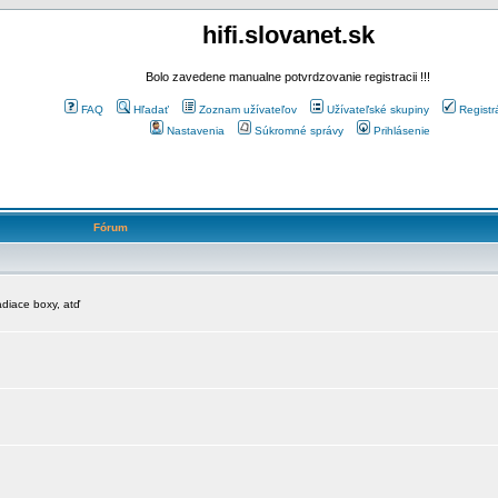
hifi.slovanet.sk
Bolo zavedene manualne potvrdzovanie registracii !!!
FAQ
Hľadať
Zoznam užívateľov
Užívateľské skupiny
Registr
Nastavenia
Súkromné správy
Prihlásenie
Fórum
diace boxy, atď