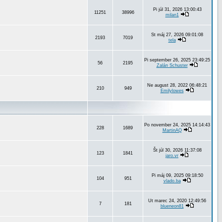
Pi júl 31, 2026 13:00:43
11251
38996
milan1
St máj 27, 2026 09:01:08
2193
7019
tela
Pi september 26, 2025 23:49:25
56
2195
Zalán Schuster
Ne august 28, 2022 06:48:21
210
949
Emilylowes
Po november 24, 2025 14:14:43
228
1689
MartinAQ
Št júl 30, 2026 11:37:08
123
1841
jaro.vr
Pi máj 09, 2025 09:18:50
104
951
vlado.ba
Ut marec 24, 2020 12:49:56
7
181
blueneon81