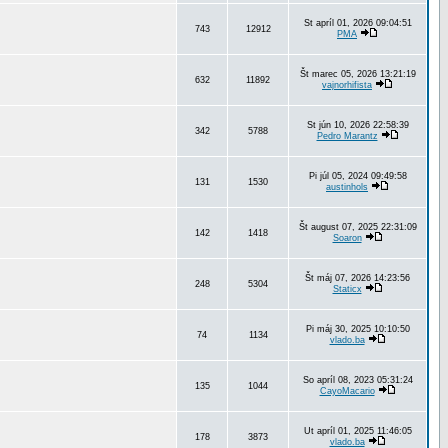
St apríl 01, 2026 09:04:51
743
12912
PMA
Št marec 05, 2026 13:21:19
632
11892
vajnorhifista
St jún 10, 2026 22:58:39
342
5788
Pedro Marantz
Pi júl 05, 2024 09:49:58
131
1530
austinhols
Št august 07, 2025 22:31:09
142
1418
Soaron
Št máj 07, 2026 14:23:56
248
5304
Staticx
Pi máj 30, 2025 10:10:50
74
1134
vlado.ba
So apríl 08, 2023 05:31:24
135
1044
CayoMacario
Ut apríl 01, 2025 11:46:05
178
3873
vlado.ba