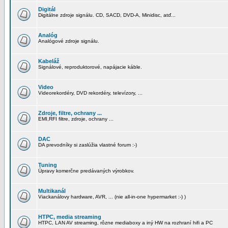
Digitál
Digitálne zdroje signálu. CD, SACD, DVD-A, Minidisc, atď...
Analóg
Analógové zdroje signálu.
Kabeláž
Signálové, reproduktorové, napájacie káble.
Video
Videorekordéry, DVD rekordéry, televízory, ...
Zdroje, filtre, ochrany ...
EMI,RFI filtre, zdroje, ochrany ...
DAC
DA prevodníky si zaslúžia vlastné forum :-)
Tuning
Úpravy komerčne predávaných výrobkov.
Multikanál
Viackanálovy hardware, AVR, ... (nie all-in-one hypermarket :-) )
HTPC, media streaming
HTPC, LAN AV streaming, rôzne mediaboxy a iný HW na rozhraní hifi a PC