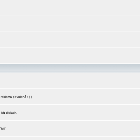
reklama povolená :-) )
 ich dielach.
hifi"