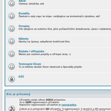
Akcie
Výstavy, stretávky, atd.
Poradňa
Žiadosti o rady napr. ku kúpe, netýkajúce sa konkretných výrobkov, atď
Oznamy
Info týkajúce sa rozbehu fóra, jeho počiatočného dolaďovania, úprav i následnej
Námety
Návrhy na úpravy, vylepšenie funkčnosti fóra
Bojisko / offtopisko
Miesto pre osobné potyčky a off-topic temy :-)
Testovacie fórum
Tu si môžete skušať rôzne vlastnosti a špeciality phpbb.
Kôš
Kto je prítomný
Užívatelia zaslali celkom
342512
príspevkov.
Je tu
18495
registrovaných užívateľov.
Najnovším registrovaným užívateľom je
ravindrankhx
.
Celkom je tu prítomných
263
užívateľov: 0 registrovaných, 0 skrytých a 263 anonymn