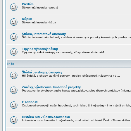
Predám
Súkromná inzercia - predaj
Kúpim
Súkromná inzercia - kúpa
Štúdia, internetové obchody
Štúdia, internetové obchody - reklamné oznamy a ponuky komerčných predajcov
Tipy na výhodný nákup
Tipy na výhodné nákupy cez inzeráty, eBay, rôzne akcie, atď ...
Info
Štúdiá , e-shopy, časopisy
Hifi štúdiá, e-shopy, aukčné servery - popisy, skúsenosti, názory na ne ...
Značky, výrobcovia, hudobné projekty
Predstavenie výrobcov audio hw,sw, prevadzkovateľov rôznych projektov (mierna 
Osobnosti
Osobnosti svetovej i našej hudobnej, technickej, či inej scény - info najmä o nich,
História hifi v Česko-Slovensku
Informácie o osobnostiach, výrobkoch, udalostiach v histórii Česko-Slovenského "