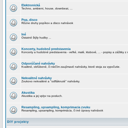
Elektronická
Techno, ambient, house, downbeat, ...
Pop, disco
Rôzne druhy popíkov a disco nahrávok
Iné
Ostatné štýly hudby ...
Koncerty, hudobné predstavenia
Koncerty a hudobné predstavenia - veľké, malé, klubové, ... - popisy a zážitky z 
Odporúčané nahrávky
Kvalitné, obľúbené, či niečím zaujímavé nahrávky, ktoré stoja za vypočutie.
Nekvalitné nahrávky
Zvukovo nekvalitné a "odfláknuté" nahrávky.
Akustika
Akustika a jej vplyv na posluch.
Resampling, upsampling, komprimacia zvuku
Resampling, upsampling, komprimácia, či iné úpravy nahrávok
DIY projekty