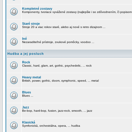
Kompletné zostavy
Komponenty, tvoriace vyvážené zostavy (najlepšie i so zdôvodnením, či popisom
Staré stroje
Stroje 20 a viac rokov staré, alebo aj nové s retro dizajnom ...
Iné
Nezaraditeľné prístroje, zvukové pomôcky, voodoo ...
Hudba a jej posluch
Rock
Classic, hard, glam, art, gothic, psychedelic, ... rock
Heavy metal
British, power, gothic, doom, symphonic, speed, ... metal
Blues
Blues ...
Jazz
Be-bop, hard-bop, fusion, jazz-rock, smooth, ... jazz
Klasická
Symfonická, orchestrálna, opera, ... hudba