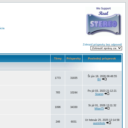
ácia
Zobraziť príspevky bez odpovedí
Témy
Príspevky
Posledný príspevok
Št jún 18, 2026 09:48:55
1773
31835
BV
Po júl 03, 2023 21:12:21
765
10244
Soaron
St júl 01, 2026 13:11:32
1096
34330
Milan75
Ut február 25, 2025 12:14:58
246
6031
austinhols