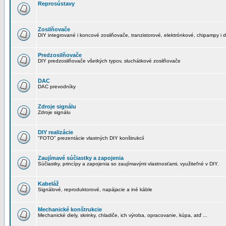
Reprosústavy
Zosilňovače
DIY integrované i koncové zosilňovače, tranzistorové, elektrónkové, chipampy i d
Predzosilňovače
DIY predzosilňovače všetkých typov, sluchátkové zosilňovače
DAC
DAC prevodníky
Zdroje signálu
Zdroje signálu
DIY realizácie
"FOTO" prezentácie vlastných DIY konštrukcií
Zaujímavé súčiastky a zapojenia
Súčiastky, princípy a zapojenia so zaujímavými vlastnosťami, využiteľné v DIY.
Kabeláž
Signálové, reproduktorové, napájacie a iné káble
Mechanické konštrukcie
Mechanické diely, skrinky, chladiče, ich výroba, opracovanie, kúpa, atď ...