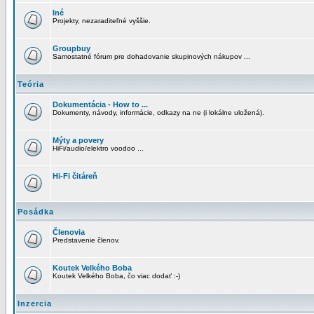
Iné
Projekty, nezaraditeľné vyššie.
Groupbuy
Samostatné fórum pre dohadovanie skupinových nákupov ...
Teória
Dokumentácia - How to ...
Dokumenty, návody, informácie, odkazy na ne (i lokálne uložená).
Mýty a povery
HiFi/audio/elektro voodoo ...
Hi-Fi čitáreň
Posádka
Členovia
Predstavenie členov.
Koutek Velkého Boba
Koutek Velkého Boba, čo viac dodať :-)
Inzercia