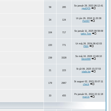
So január 29, 2022 06:12:41
58
285
tgp43j7h
Ut jún 26, 2018 11:20:38
24
124
Pet007
So január 11, 2025 09:58:09
104
717
tatko Tom
Ut máj 28, 2024 08:42:03
220
771
PMA
So máj 16, 2026 13:49:10
239
3328
blesk666
St júl 09, 2025 15:37:53
21
223
vlado.ba
St august 02, 2023 20:07:11
179
2967
check
Po január 01, 2024 22:11:18
33
455
marcin