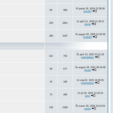
Pi január 26, 2024 22:58:36
90
568
indy007
Ut apríl 21, 2026 21:29:11
250
2841
dustin
St august 05, 2026 21:04:58
286
4187
Dodink0
Št apríl 14, 2022 07:21:29
110
754
melindalbatz
So august 28, 2021 08:19:48
59
677
Avatar
Ut máj 02, 2023 18:38:55
24
166
martinwilson
Ut júl 16, 2024 13:16:18
73
499
jamo
Št marec 05, 2026 19:23:54
156
2309
tantito