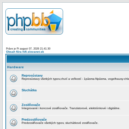
Práve je Pi august 07, 2026 21:41:30
Obsah fóra hifi.slovanet.sk
Hardware
Reprosústavy
Reprosústavy všetkých typov,chutí a veľkostí - 1pásma-Npásma, vogelhausy-chla
Sluchátka
Zosilňovače
Integrované i koncové zosilňovače. Tranzistorové, elektrónkové i digitálne.
Predzosilňovače
Predzosilňovače všetkých typov, sluchátkové zosilňovače.