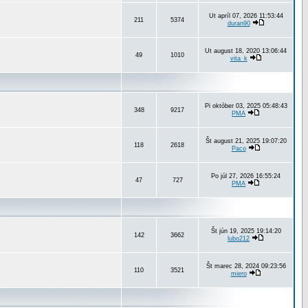
Ut apríl 07, 2026 11:53:44
211
5374
duran90
Ut august 18, 2020 13:06:44
49
1010
vita_k
Pi október 03, 2025 05:48:43
348
9217
PMA
Št august 21, 2025 19:07:20
118
2618
Paco
Po júl 27, 2026 16:55:24
47
727
PMA
Št jún 19, 2025 19:14:20
142
3662
lubo212
Št marec 28, 2024 09:23:56
110
3521
miero