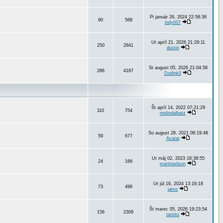
Pi január 26, 2024 22:58:36
90
568
indy007
Ut apríl 21, 2026 21:29:11
250
2841
dustin
St august 05, 2026 21:04:58
286
4187
Dodink0
Št apríl 14, 2022 07:21:29
110
754
melindalbatz
So august 28, 2021 08:19:48
59
677
Avatar
Ut máj 02, 2023 18:38:55
24
166
martinwilson
Ut júl 16, 2024 13:16:18
73
499
jamo
Št marec 05, 2026 19:23:54
156
2309
tantito