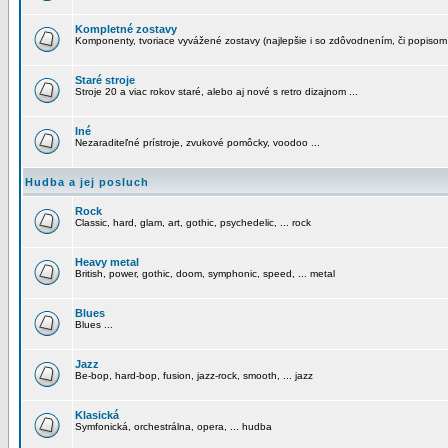
Kompletné zostavy
Komponenty, tvoriace vyvážené zostavy (najlepšie i so zdôvodnením, či popisom
Staré stroje
Stroje 20 a viac rokov staré, alebo aj nové s retro dizajnom ...
Iné
Nezaraditeľné prístroje, zvukové pomôcky, voodoo ...
Hudba a jej posluch
Rock
Classic, hard, glam, art, gothic, psychedelic, ... rock
Heavy metal
British, power, gothic, doom, symphonic, speed, ... metal
Blues
Blues ...
Jazz
Be-bop, hard-bop, fusion, jazz-rock, smooth, ... jazz
Klasická
Symfonická, orchestrálna, opera, ... hudba