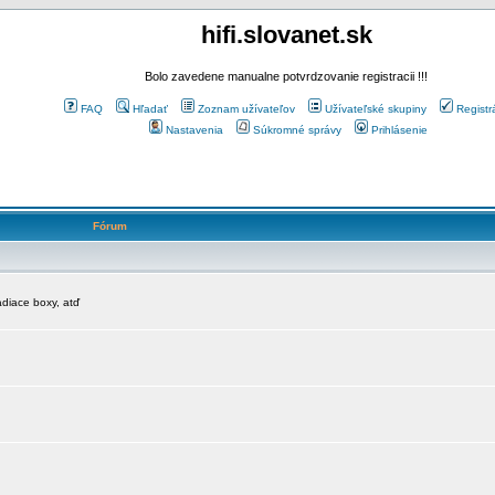
hifi.slovanet.sk
Bolo zavedene manualne potvrdzovanie registracii !!!
FAQ
Hľadať
Zoznam užívateľov
Užívateľské skupiny
Registr
Nastavenia
Súkromné správy
Prihlásenie
Fórum
diace boxy, atď