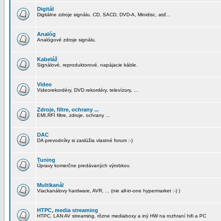
Digitál
Digitálne zdroje signálu. CD, SACD, DVD-A, Minidisc, atď...
Analóg
Analógové zdroje signálu.
Kabeláž
Signálové, reproduktorové, napájacie káble.
Video
Videorekordéry, DVD rekordéry, televízory, ...
Zdroje, filtre, ochrany ...
EMI,RFI filtre, zdroje, ochrany ...
DAC
DA prevodníky si zaslúžia vlastné forum :-)
Tuning
Úpravy komerčne predávaných výrobkov.
Multikanál
Viackanálovy hardware, AVR, ... (nie all-in-one hypermarket :-) )
HTPC, media streaming
HTPC, LAN AV streaming, rôzne mediaboxy a iný HW na rozhraní hifi a PC