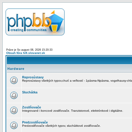
Práve je So august 08, 2026 15:20:33
Obsah fóra hifi.slovanet.sk
Hardware
Reprosústavy
Reprosústavy všetkých typov,chutí a veľkostí - 1pásma-Npásma, vogelhausy-chla
Sluchátka
Zosilňovače
Integrované i koncové zosilňovače. Tranzistorové, elektrónkové i digitálne.
Predzosilňovače
Predzosilňovače všetkých typov, sluchátkové zosilňovače.