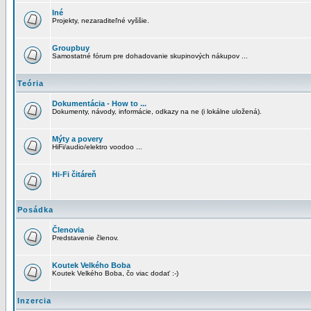
Iné
Projekty, nezaraditeľné vyššie.
Groupbuy
Samostatné fórum pre dohadovanie skupinových nákupov ...
Teória
Dokumentácia - How to ...
Dokumenty, návody, informácie, odkazy na ne (i lokálne uložená).
Mýty a povery
HiFi/audio/elektro voodoo ...
Hi-Fi čitáreň
Posádka
Členovia
Predstavenie členov.
Koutek Velkého Boba
Koutek Velkého Boba, čo viac dodať :-)
Inzercia