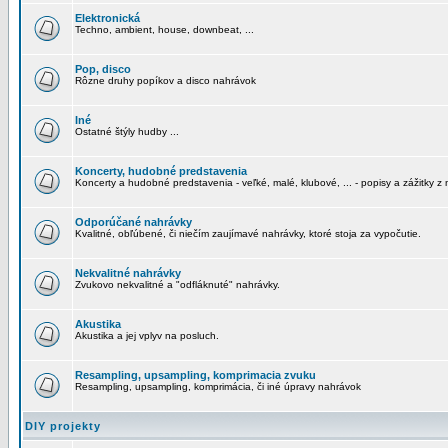
Elektronická
Techno, ambient, house, downbeat, ...
Pop, disco
Rôzne druhy popíkov a disco nahrávok
Iné
Ostatné štýly hudby ...
Koncerty, hudobné predstavenia
Koncerty a hudobné predstavenia - veľké, malé, klubové, ... - popisy a zážitky z 
Odporúčané nahrávky
Kvalitné, obľúbené, či niečím zaujímavé nahrávky, ktoré stoja za vypočutie.
Nekvalitné nahrávky
Zvukovo nekvalitné a "odfláknuté" nahrávky.
Akustika
Akustika a jej vplyv na posluch.
Resampling, upsampling, komprimacia zvuku
Resampling, upsampling, komprimácia, či iné úpravy nahrávok
DIY projekty