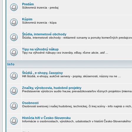
Predám
Súkromná inzercia - predaj
Kúpim
Súkromná inzercia - kúpa
Štúdia, internetové obchody
Štúdia, internetové obchody - reklamné oznamy a ponuky komerčných predajcov
Tipy na výhodný nákup
Tipy na výhodné nákupy cez inzeráty, eBay, rôzne akcie, atď ...
Info
Štúdiá , e-shopy, časopisy
Hifi štúdiá, e-shopy, aukčné servery - popisy, skúsenosti, názory na ne ...
Značky, výrobcovia, hudobné projekty
Predstavenie výrobcov audio hw,sw, prevadzkovateľov rôznych projektov (mierna 
Osobnosti
Osobnosti svetovej i našej hudobnej, technickej, či inej scény - info najmä o nich,
História hifi v Česko-Slovensku
Informácie o osobnostiach, výrobkoch, udalostiach v histórii Česko-Slovenského "