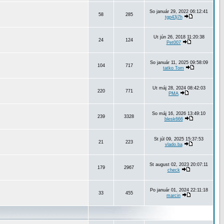
So január 29, 2022 06:12:41
58
285
tgp43j7h
Ut jún 26, 2018 11:20:38
24
124
Pet007
So január 11, 2025 09:58:09
104
717
tatko Tom
Ut máj 28, 2024 08:42:03
220
771
PMA
So máj 16, 2026 13:49:10
239
3328
blesk666
St júl 09, 2025 15:37:53
21
223
vlado.ba
St august 02, 2023 20:07:11
179
2967
check
Po január 01, 2024 22:11:18
33
455
marcin