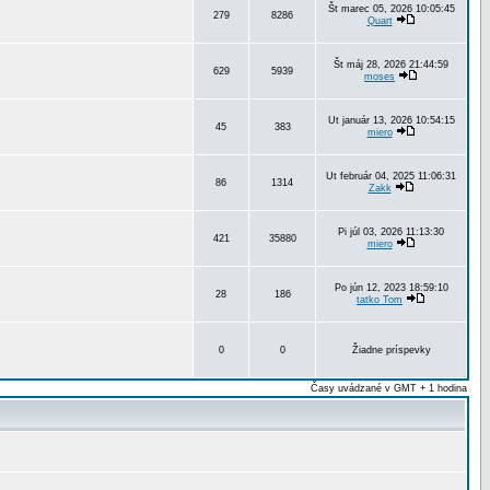
Št marec 05, 2026 10:05:45
279
8286
Quart
Št máj 28, 2026 21:44:59
629
5939
moses
Ut január 13, 2026 10:54:15
45
383
miero
Ut február 04, 2025 11:06:31
86
1314
Zakk
Pi júl 03, 2026 11:13:30
421
35880
miero
Po jún 12, 2023 18:59:10
28
186
tatko Tom
0
0
Žiadne príspevky
Časy uvádzané v GMT + 1 hodina