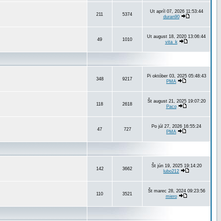
Ut apríl 07, 2026 11:53:44
211
5374
duran90
Ut august 18, 2020 13:06:44
49
1010
vita_k
Pi október 03, 2025 05:48:43
348
9217
PMA
Št august 21, 2025 19:07:20
118
2618
Paco
Po júl 27, 2026 16:55:24
47
727
PMA
Št jún 19, 2025 19:14:20
142
3662
lubo212
Št marec 28, 2024 09:23:56
110
3521
miero