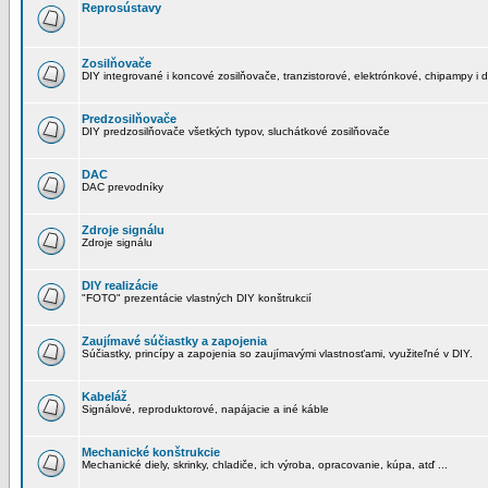
Reprosústavy
Zosilňovače
DIY integrované i koncové zosilňovače, tranzistorové, elektrónkové, chipampy i d
Predzosilňovače
DIY predzosilňovače všetkých typov, sluchátkové zosilňovače
DAC
DAC prevodníky
Zdroje signálu
Zdroje signálu
DIY realizácie
"FOTO" prezentácie vlastných DIY konštrukcií
Zaujímavé súčiastky a zapojenia
Súčiastky, princípy a zapojenia so zaujímavými vlastnosťami, využiteľné v DIY.
Kabeláž
Signálové, reproduktorové, napájacie a iné káble
Mechanické konštrukcie
Mechanické diely, skrinky, chladiče, ich výroba, opracovanie, kúpa, atď ...