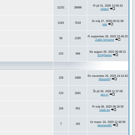
Pi júl 31, 2026 13:00:43
11251
38996
milan1
St máj 27, 2026 09:01:08
2193
7019
tela
Pi september 26, 2025 23:49:25
56
2195
Zalán Schuster
Ne august 28, 2022 06:48:21
210
949
Emilylowes
Po november 24, 2025 14:14:43
228
1689
MartinAQ
Št júl 30, 2026 11:37:08
123
1841
jaro.vr
Pi máj 09, 2025 09:18:50
104
951
vlado.ba
Ut marec 24, 2020 12:49:56
7
181
blueneon81