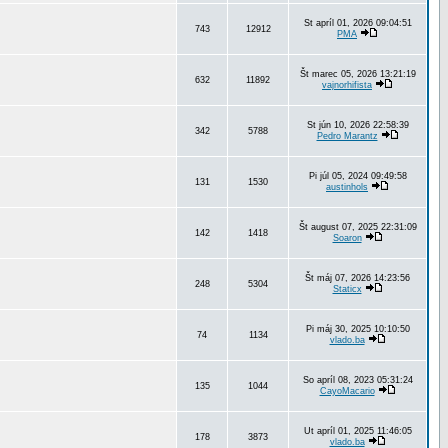
St apríl 01, 2026 09:04:51
743
12912
PMA
Št marec 05, 2026 13:21:19
632
11892
vajnorhifista
St jún 10, 2026 22:58:39
342
5788
Pedro Marantz
Pi júl 05, 2024 09:49:58
131
1530
austinhols
Št august 07, 2025 22:31:09
142
1418
Soaron
Št máj 07, 2026 14:23:56
248
5304
Staticx
Pi máj 30, 2025 10:10:50
74
1134
vlado.ba
So apríl 08, 2023 05:31:24
135
1044
CayoMacario
Ut apríl 01, 2025 11:46:05
178
3873
vlado.ba