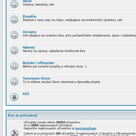
Akcie
Výstavy, stretávky, atd.
Poradňa
Žiadosti o rady napr. ku kúpe, netýkajúce sa konkretných výrobkov, atď
Oznamy
Info týkajúce sa rozbehu fóra, jeho počiatočného dolaďovania, úprav i následnej
Námety
Návrhy na úpravy, vylepšenie funkčnosti fóra
Bojisko / offtopisko
Miesto pre osobné potyčky a off-topic temy :-)
Testovacie fórum
Tu si môžete skušať rôzne vlastnosti a špeciality phpbb.
Kôš
Kto je prítomný
Užívatelia zaslali celkom
342512
príspevkov.
Je tu
18503
registrovaných užívateľov.
Najnovším registrovaným užívateľom je
keonhacai5sale
.
Celkom je tu prítomných
249
užívateľov: 0 registrovaných, 0 skrytých a 249 anonymn