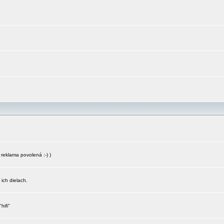
reklama povolená :-) )
 ich dielach.
hifi"