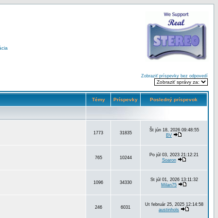
ácia
Zobraziť príspevky bez odpovedí
Témy
Príspevky
Posledný príspevok
Št jún 18, 2026 09:48:55
1773
31835
BV
Po júl 03, 2023 21:12:21
765
10244
Soaron
St júl 01, 2026 13:11:32
1096
34330
Milan75
Ut február 25, 2025 12:14:58
246
6031
austinhols