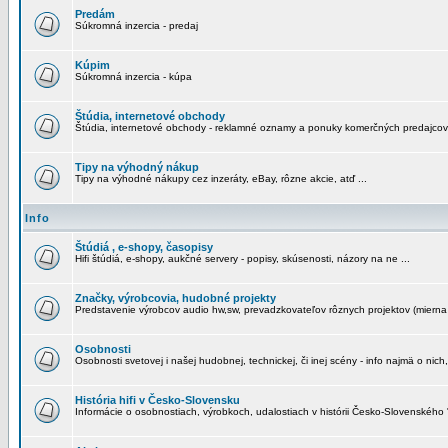
Predám
Súkromná inzercia - predaj
Kúpim
Súkromná inzercia - kúpa
Štúdia, internetové obchody
Štúdia, internetové obchody - reklamné oznamy a ponuky komerčných predajcov
Tipy na výhodný nákup
Tipy na výhodné nákupy cez inzeráty, eBay, rôzne akcie, atď ...
Info
Štúdiá , e-shopy, časopisy
Hifi štúdiá, e-shopy, aukčné servery - popisy, skúsenosti, názory na ne ...
Značky, výrobcovia, hudobné projekty
Predstavenie výrobcov audio hw,sw, prevadzkovateľov rôznych projektov (mierna 
Osobnosti
Osobnosti svetovej i našej hudobnej, technickej, či inej scény - info najmä o nich,
História hifi v Česko-Slovensku
Informácie o osobnostiach, výrobkoch, udalostiach v histórii Česko-Slovenského "