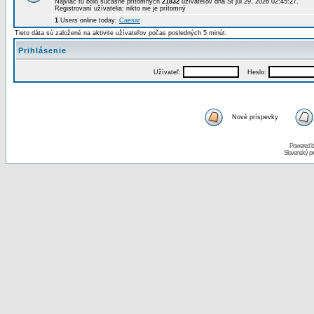
Najviac tu bolo súčasne prítomných
21832
užívateľov dňa St júl 29, 2026 02:45:27.
Registrovaní užívatelia: nikto nie je prítomný
1
Users online today:
Caesar
Tieto dáta sú založené na aktivite užívateľov počas posledných 5 minút.
Prihlásenie
Užívateľ:
Heslo:
Nové príspevky
Powered 
Slovenský p