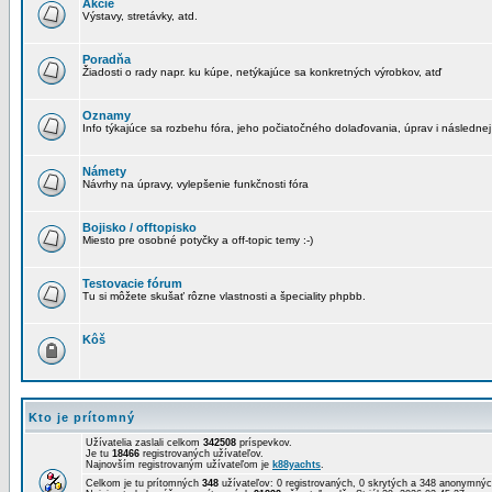
Akcie
Výstavy, stretávky, atd.
Poradňa
Žiadosti o rady napr. ku kúpe, netýkajúce sa konkretných výrobkov, atď
Oznamy
Info týkajúce sa rozbehu fóra, jeho počiatočného dolaďovania, úprav i následnej
Námety
Návrhy na úpravy, vylepšenie funkčnosti fóra
Bojisko / offtopisko
Miesto pre osobné potyčky a off-topic temy :-)
Testovacie fórum
Tu si môžete skušať rôzne vlastnosti a špeciality phpbb.
Kôš
Kto je prítomný
Užívatelia zaslali celkom
342508
príspevkov.
Je tu
18466
registrovaných užívateľov.
Najnovším registrovaným užívateľom je
k88yachts
.
Celkom je tu prítomných
348
užívateľov: 0 registrovaných, 0 skrytých a 348 anonymn