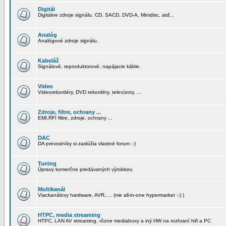
Digitál
Digitálne zdroje signálu. CD, SACD, DVD-A, Minidisc, atď...
Analóg
Analógové zdroje signálu.
Kabeláž
Signálové, reproduktorové, napájacie káble.
Video
Videorekordéry, DVD rekordéry, televízory, ...
Zdroje, filtre, ochrany ...
EMI,RFI filtre, zdroje, ochrany ...
DAC
DA prevodníky si zaslúžia vlastné forum :-)
Tuning
Úpravy komerčne predávaných výrobkov.
Multikanál
Viackanálovy hardware, AVR, ... (nie all-in-one hypermarket :-) )
HTPC, media streaming
HTPC, LAN AV streaming, rôzne mediaboxy a iný HW na rozhraní hifi a PC