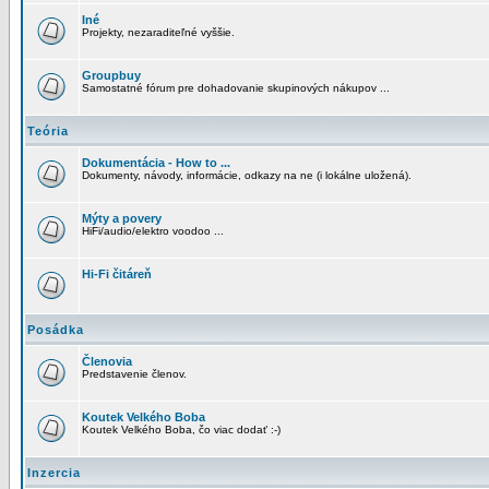
Iné
Projekty, nezaraditeľné vyššie.
Groupbuy
Samostatné fórum pre dohadovanie skupinových nákupov ...
Teória
Dokumentácia - How to ...
Dokumenty, návody, informácie, odkazy na ne (i lokálne uložená).
Mýty a povery
HiFi/audio/elektro voodoo ...
Hi-Fi čitáreň
Posádka
Členovia
Predstavenie členov.
Koutek Velkého Boba
Koutek Velkého Boba, čo viac dodať :-)
Inzercia