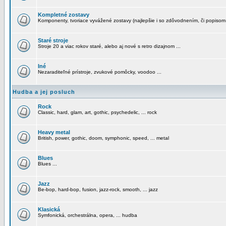
Kompletné zostavy
Komponenty, tvoriace vyvážené zostavy (najlepšie i so zdôvodnením, či popisom
Staré stroje
Stroje 20 a viac rokov staré, alebo aj nové s retro dizajnom ...
Iné
Nezaraditeľné prístroje, zvukové pomôcky, voodoo ...
Hudba a jej posluch
Rock
Classic, hard, glam, art, gothic, psychedelic, ... rock
Heavy metal
British, power, gothic, doom, symphonic, speed, ... metal
Blues
Blues ...
Jazz
Be-bop, hard-bop, fusion, jazz-rock, smooth, ... jazz
Klasická
Symfonická, orchestrálna, opera, ... hudba