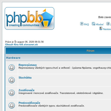
Bolo zaved
FAQ
Hľadať
Nastav
Práve je Št august 06, 2026 06:01:56
Obsah fóra hifi.slovanet.sk
Fórum
Hardware
Reprosústavy
Reprosústavy všetkých typov,chutí a veľkostí - 1pásma-Npásma, vogelhausy-chla
Sluchátka
Zosilňovače
Integrované i koncové zosilňovače. Tranzistorové, elektrónkové i digitálne.
Predzosilňovače
Predzosilňovače všetkých typov, sluchátkové zosilňovače.