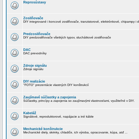
Reprosústavy
Zosilňovače
DIY integrované i koncové zosilňovače, tranzistorové, elektrónkové, chipampy i d
Predzosilňovače
DIY predzosilňovače všetkých typov, sluchátkové zosilňovače
DAC
DAC prevodníky
Zdroje signálu
Zdroje signálu
DIY realizácie
"FOTO" prezentácie vlastných DIY konštrukcií
Zaujímavé súčiastky a zapojenia
Súčiastky, princípy a zapojenia so zaujímavými vlastnosťami, využiteľné v DIY.
Kabeláž
Signálové, reproduktorové, napájacie a iné káble
Mechanické konštrukcie
Mechanické diely, skrinky, chladiče, ich výroba, opracovanie, kúpa, atď ...