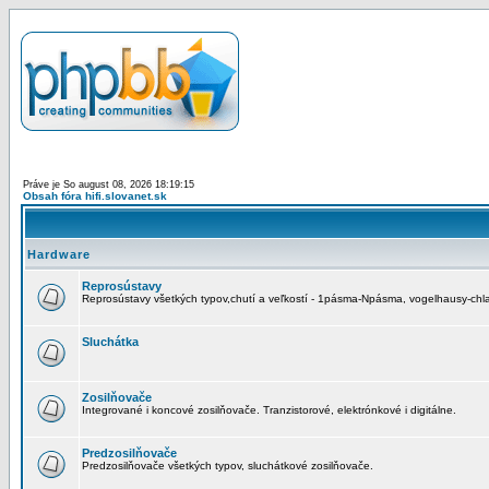
Práve je So august 08, 2026 18:19:15
Obsah fóra hifi.slovanet.sk
Hardware
Reprosústavy
Reprosústavy všetkých typov,chutí a veľkostí - 1pásma-Npásma, vogelhausy-chla
Sluchátka
Zosilňovače
Integrované i koncové zosilňovače. Tranzistorové, elektrónkové i digitálne.
Predzosilňovače
Predzosilňovače všetkých typov, sluchátkové zosilňovače.