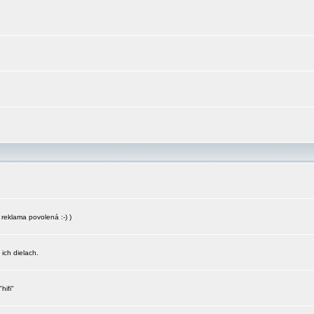
reklama povolená :-) )
 ich dielach.
hifi"