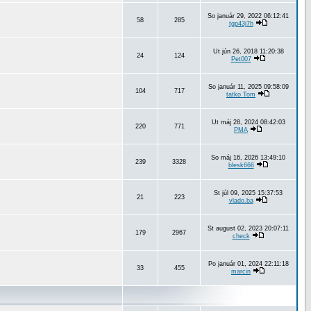
So január 29, 2022 06:12:41
58
285
tgp43j7h
Ut jún 26, 2018 11:20:38
24
124
Pet007
So január 11, 2025 09:58:09
104
717
tatko Tom
Ut máj 28, 2024 08:42:03
220
771
PMA
So máj 16, 2026 13:49:10
239
3328
blesk666
St júl 09, 2025 15:37:53
21
223
vlado.ba
St august 02, 2023 20:07:11
179
2967
check
Po január 01, 2024 22:11:18
33
455
marcin