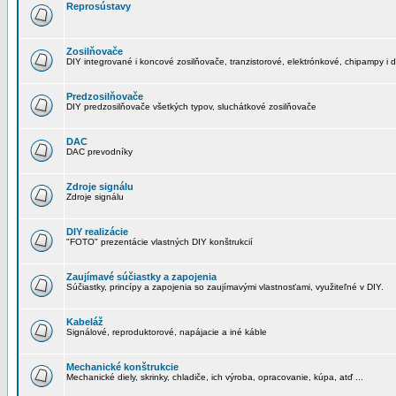
Reprosústavy
Zosilňovače
DIY integrované i koncové zosilňovače, tranzistorové, elektrónkové, chipampy i d
Predzosilňovače
DIY predzosilňovače všetkých typov, sluchátkové zosilňovače
DAC
DAC prevodníky
Zdroje signálu
Zdroje signálu
DIY realizácie
"FOTO" prezentácie vlastných DIY konštrukcií
Zaujímavé súčiastky a zapojenia
Súčiastky, princípy a zapojenia so zaujímavými vlastnosťami, využiteľné v DIY.
Kabeláž
Signálové, reproduktorové, napájacie a iné káble
Mechanické konštrukcie
Mechanické diely, skrinky, chladiče, ich výroba, opracovanie, kúpa, atď ...