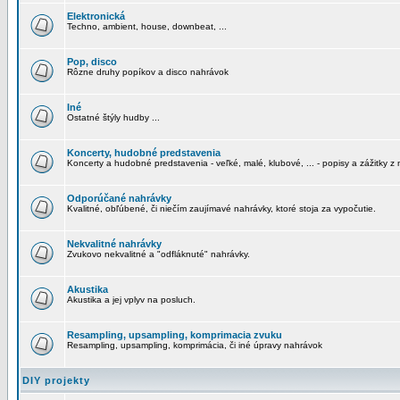
Elektronická
Techno, ambient, house, downbeat, ...
Pop, disco
Rôzne druhy popíkov a disco nahrávok
Iné
Ostatné štýly hudby ...
Koncerty, hudobné predstavenia
Koncerty a hudobné predstavenia - veľké, malé, klubové, ... - popisy a zážitky z 
Odporúčané nahrávky
Kvalitné, obľúbené, či niečím zaujímavé nahrávky, ktoré stoja za vypočutie.
Nekvalitné nahrávky
Zvukovo nekvalitné a "odfláknuté" nahrávky.
Akustika
Akustika a jej vplyv na posluch.
Resampling, upsampling, komprimacia zvuku
Resampling, upsampling, komprimácia, či iné úpravy nahrávok
DIY projekty