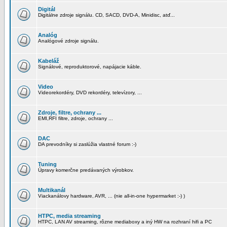
Digitál
Digitálne zdroje signálu. CD, SACD, DVD-A, Minidisc, atď...
Analóg
Analógové zdroje signálu.
Kabeláž
Signálové, reproduktorové, napájacie káble.
Video
Videorekordéry, DVD rekordéry, televízory, ...
Zdroje, filtre, ochrany ...
EMI,RFI filtre, zdroje, ochrany ...
DAC
DA prevodníky si zaslúžia vlastné forum :-)
Tuning
Úpravy komerčne predávaných výrobkov.
Multikanál
Viackanálovy hardware, AVR, ... (nie all-in-one hypermarket :-) )
HTPC, media streaming
HTPC, LAN AV streaming, rôzne mediaboxy a iný HW na rozhraní hifi a PC