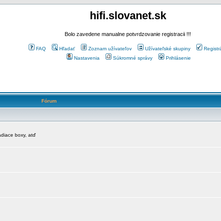
hifi.slovanet.sk
Bolo zavedene manualne potvrdzovanie registracii !!!
FAQ
Hľadať
Zoznam užívateľov
Užívateľské skupiny
Registr
Nastavenia
Súkromné správy
Prihlásenie
Fórum
diace boxy, atď