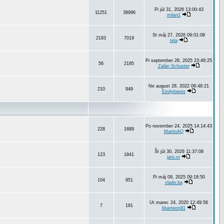
Pi júl 31, 2026 13:00:43
11251
38996
milan1
St máj 27, 2026 09:01:08
2193
7019
tela
Pi september 26, 2025 23:49:25
56
2195
Zalán Schuster
Ne august 28, 2022 06:48:21
210
949
Emilylowes
Po november 24, 2025 14:14:43
228
1689
MartinAQ
Št júl 30, 2026 11:37:08
123
1841
jaro.vr
Pi máj 09, 2025 09:18:50
104
951
vlado.ba
Ut marec 24, 2020 12:49:56
7
181
blueneon81