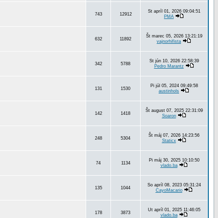
St apríl 01, 2026 09:04:51
743
12912
PMA
Št marec 05, 2026 13:21:19
632
11892
vajnorhifista
St jún 10, 2026 22:58:39
342
5788
Pedro Marantz
Pi júl 05, 2024 09:49:58
131
1530
austinhols
Št august 07, 2025 22:31:09
142
1418
Soaron
Št máj 07, 2026 14:23:56
248
5304
Staticx
Pi máj 30, 2025 10:10:50
74
1134
vlado.ba
So apríl 08, 2023 05:31:24
135
1044
CayoMacario
Ut apríl 01, 2025 11:46:05
178
3873
vlado.ba