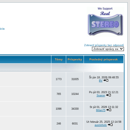
ácia
Zobraziť príspevky bez odpovedí
Témy
Príspevky
Posledný príspevok
Št jún 18, 2026 09:48:55
1773
31835
BV
Po júl 03, 2023 21:12:21
765
10244
Soaron
St júl 01, 2026 13:11:32
1096
34330
Milan75
Ut február 25, 2025 12:14:58
246
6031
austinhols