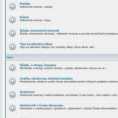
Predám
Súkromná inzercia - predaj
Kúpim
Súkromná inzercia - kúpa
Štúdia, internetové obchody
Štúdia, internetové obchody - reklamné oznamy a ponuky komerčných predajcov
Tipy na výhodný nákup
Tipy na výhodné nákupy cez inzeráty, eBay, rôzne akcie, atď ...
Info
Štúdiá , e-shopy, časopisy
Hifi štúdiá, e-shopy, aukčné servery - popisy, skúsenosti, názory na ne ...
Značky, výrobcovia, hudobné projekty
Predstavenie výrobcov audio hw,sw, prevadzkovateľov rôznych projektov (mierna 
Osobnosti
Osobnosti svetovej i našej hudobnej, technickej, či inej scény - info najmä o nich,
História hifi v Česko-Slovensku
Informácie o osobnostiach, výrobkoch, udalostiach v histórii Česko-Slovenského "