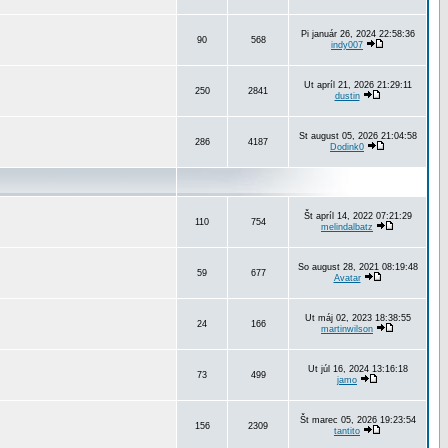
Pi január 26, 2024 22:58:36
90
568
indy007
Ut apríl 21, 2026 21:29:11
250
2841
dustin
St august 05, 2026 21:04:58
286
4187
Dodink0
Št apríl 14, 2022 07:21:29
110
754
melindalbatz
So august 28, 2021 08:19:48
59
677
Avatar
Ut máj 02, 2023 18:38:55
24
166
martinwilson
Ut júl 16, 2024 13:16:18
73
499
jamo
Št marec 05, 2026 19:23:54
156
2309
tantito