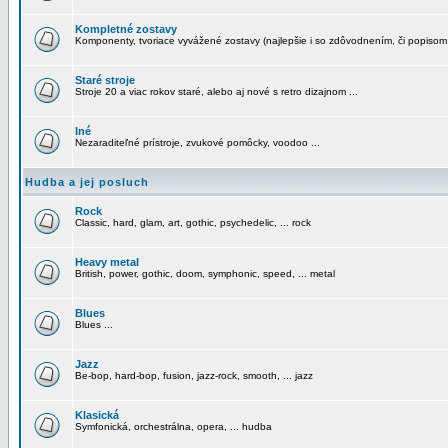
Kompletné zostavy
Komponenty, tvoriace vyvážené zostavy (najlepšie i so zdôvodnením, či popisom
Staré stroje
Stroje 20 a viac rokov staré, alebo aj nové s retro dizajnom ...
Iné
Nezaraditeľné prístroje, zvukové pomôcky, voodoo ...
Hudba a jej posluch
Rock
Classic, hard, glam, art, gothic, psychedelic, ... rock
Heavy metal
British, power, gothic, doom, symphonic, speed, ... metal
Blues
Blues ...
Jazz
Be-bop, hard-bop, fusion, jazz-rock, smooth, ... jazz
Klasická
Symfonická, orchestrálna, opera, ... hudba