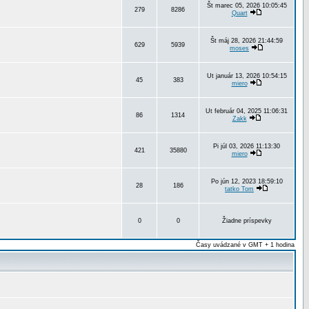
Št marec 05, 2026 10:05:45
279
8286
Quart
Št máj 28, 2026 21:44:59
629
5939
moses
Ut január 13, 2026 10:54:15
45
383
miero
Ut február 04, 2025 11:06:31
86
1314
Zakk
Pi júl 03, 2026 11:13:30
421
35880
miero
Po jún 12, 2023 18:59:10
28
186
tatko Tom
0
0
Žiadne príspevky
Časy uvádzané v GMT + 1 hodina