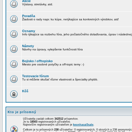
Akcie
Výstavy, stretávky, atd.
Poradňa
Žiadosti o rady napr. ku kúpe, netýkajúce sa konkretných výrobkov, atď
Oznamy
Info týkajúce sa rozbehu fóra, jeho počiatočného dolaďovania, úprav i následnej
Námety
Návrhy na úpravy, vylepšenie funkčnosti fóra
Bojisko / offtopisko
Miesto pre osobné potyčky a off-topic temy :-)
Testovacie fórum
Tu si môžete skušať rôzne vlastnosti a špeciality phpbb.
Kôš
Kto je prítomný
Užívatelia zaslali celkom
342512
príspevkov.
Je tu
18503
registrovaných užívateľov.
Najnovším registrovaným užívateľom je
keonhacai5sale
.
Celkom je tu prítomných
238
užívateľov: 0 registrovaných, 0 skrytých a 238 anonymn