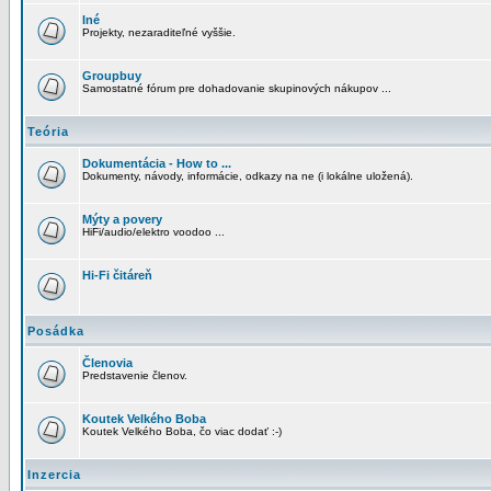
Iné
Projekty, nezaraditeľné vyššie.
Groupbuy
Samostatné fórum pre dohadovanie skupinových nákupov ...
Teória
Dokumentácia - How to ...
Dokumenty, návody, informácie, odkazy na ne (i lokálne uložená).
Mýty a povery
HiFi/audio/elektro voodoo ...
Hi-Fi čitáreň
Posádka
Členovia
Predstavenie členov.
Koutek Velkého Boba
Koutek Velkého Boba, čo viac dodať :-)
Inzercia