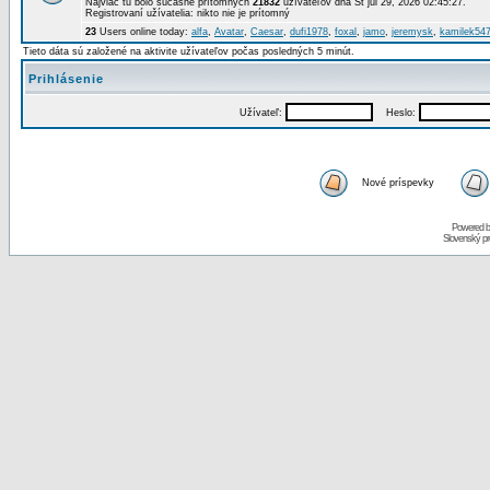
Najviac tu bolo súčasne prítomných
21832
užívateľov dňa St júl 29, 2026 02:45:27.
Registrovaní užívatelia: nikto nie je prítomný
23
Users online today:
alfa
,
Avatar
,
Caesar
,
dufi1978
,
foxal
,
jamo
,
jeremysk
,
kamilek54
Tieto dáta sú založené na aktivite užívateľov počas posledných 5 minút.
Prihlásenie
Užívateľ:
Heslo:
Nové príspevky
Powered 
Slovenský p