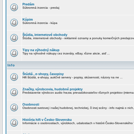
Predám
Súkromná inzercia - predaj
Kúpim
Súkromná inzercia - kúpa
Štúdia, internetové obchody
Štúdia, internetové obchody - reklamné oznamy a ponuky komerčných predajcov
Tipy na výhodný nákup
Tipy na výhodné nákupy cez inzeráty, eBay, rôzne akcie, atď ...
Info
Štúdiá , e-shopy, časopisy
Hifi štúdiá, e-shopy, aukčné servery - popisy, skúsenosti, názory na ne ...
Značky, výrobcovia, hudobné projekty
Predstavenie výrobcov audio hw,sw, prevadzkovateľov rôznych projektov (mierna 
Osobnosti
Osobnosti svetovej i našej hudobnej, technickej, či inej scény - info najmä o nich,
História hifi v Česko-Slovensku
Informácie o osobnostiach, výrobkoch, udalostiach v histórii Česko-Slovenského "