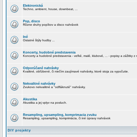
Elektronická
Techno, ambient, house, downbeat, ...
Pop, disco
Rôzne druhy popíkov a disco nahrávok
Iné
Ostatné štýly hudby ...
Koncerty, hudobné predstavenia
Koncerty a hudobné predstavenia - veľké, malé, klubové, ... - popisy a zážitky z 
Odporúčané nahrávky
Kvalitné, obľúbené, či niečím zaujímavé nahrávky, ktoré stoja za vypočutie.
Nekvalitné nahrávky
Zvukovo nekvalitné a "odfláknuté" nahrávky.
Akustika
Akustika a jej vplyv na posluch.
Resampling, upsampling, komprimacia zvuku
Resampling, upsampling, komprimácia, či iné úpravy nahrávok
DIY projekty