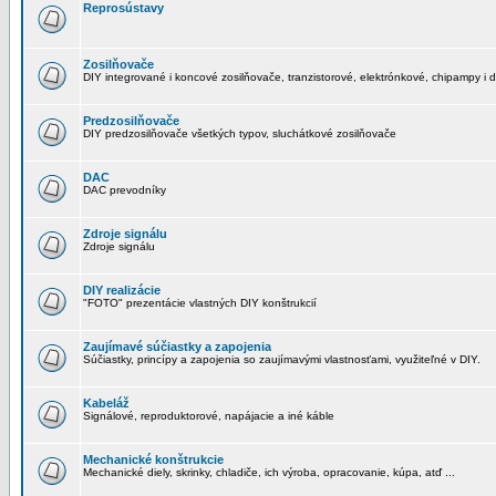
Reprosústavy
Zosilňovače
DIY integrované i koncové zosilňovače, tranzistorové, elektrónkové, chipampy i d
Predzosilňovače
DIY predzosilňovače všetkých typov, sluchátkové zosilňovače
DAC
DAC prevodníky
Zdroje signálu
Zdroje signálu
DIY realizácie
"FOTO" prezentácie vlastných DIY konštrukcií
Zaujímavé súčiastky a zapojenia
Súčiastky, princípy a zapojenia so zaujímavými vlastnosťami, využiteľné v DIY.
Kabeláž
Signálové, reproduktorové, napájacie a iné káble
Mechanické konštrukcie
Mechanické diely, skrinky, chladiče, ich výroba, opracovanie, kúpa, atď ...