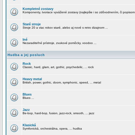
Kompletné zostavy
Komponenty, tvoriace vyvážené zostavy (najlepšie i so zdôvodnením, či popisom
Staré stroje
Stroje 20 a viac rokov staré, alebo aj nové s retro dizajnom ...
Iné
Nezaraditeľné prístroje, zvukové pomôcky, voodoo ...
Hudba a jej posluch
Rock
Classic, hard, glam, art, gothic, psychedelic, ... rock
Heavy metal
British, power, gothic, doom, symphonic, speed, ... metal
Blues
Blues ...
Jazz
Be-bop, hard-bop, fusion, jazz-rock, smooth, ... jazz
Klasická
Symfonická, orchestrálna, opera, ... hudba