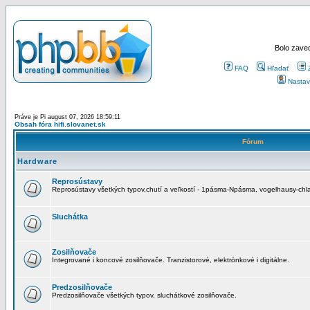
Bolo zaved
FAQ
Hľadať
Nastav
Práve je Pi august 07, 2026 18:59:11
Obsah fóra hifi.slovanet.sk
Fórum
Hardware
Reprosústavy
Reprosústavy všetkých typov,chutí a veľkostí - 1pásma-Npásma, vogelhausy-chla
Sluchátka
Zosilňovače
Integrované i koncové zosilňovače. Tranzistorové, elektrónkové i digitálne.
Predzosilňovače
Predzosilňovače všetkých typov, sluchátkové zosilňovače.