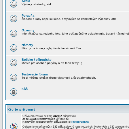
Akcie
Výstavy, stretávky, atd.
Poradňa
Žiadosti o rady napr. ku kúpe, netýkajúce sa konkretných výrobkov, atď
Oznamy
Info týkajúce sa rozbehu fóra, jeho počiatočného dolaďovania, úprav i následnej
Námety
Návrhy na úpravy, vylepšenie funkčnosti fóra
Bojisko / offtopisko
Miesto pre osobné potyčky a off-topic temy :-)
Testovacie fórum
Tu si môžete skušať rôzne vlastnosti a špeciality phpbb.
Kôš
Kto je prítomný
Užívatelia zaslali celkom
342512
príspevkov.
Je tu
18495
registrovaných užívateľov.
Najnovším registrovaným užívateľom je
ravindrankhx
.
Celkom je tu prítomných
330
užívateľov: 0 registrovaných, 0 skrytých a 330 anonymn