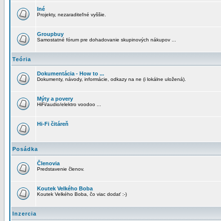
Iné
Projekty, nezaraditeľné vyššie.
Groupbuy
Samostatné fórum pre dohadovanie skupinových nákupov ...
Teória
Dokumentácia - How to ...
Dokumenty, návody, informácie, odkazy na ne (i lokálne uložená).
Mýty a povery
HiFi/audio/elektro voodoo ...
Hi-Fi čitáreň
Posádka
Členovia
Predstavenie členov.
Koutek Velkého Boba
Koutek Velkého Boba, čo viac dodať :-)
Inzercia