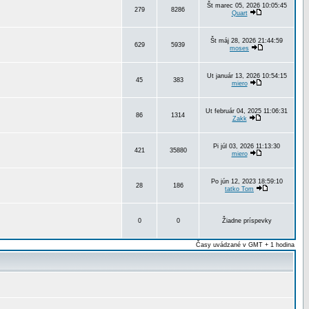
Št marec 05, 2026 10:05:45
279
8286
Quart
Št máj 28, 2026 21:44:59
629
5939
moses
Ut január 13, 2026 10:54:15
45
383
miero
Ut február 04, 2025 11:06:31
86
1314
Zakk
Pi júl 03, 2026 11:13:30
421
35880
miero
Po jún 12, 2023 18:59:10
28
186
tatko Tom
0
0
Žiadne príspevky
Časy uvádzané v GMT + 1 hodina