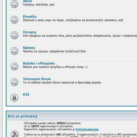
Akcie
Výstavy, stretávky, atd.
Poradňa
Žiadosti o rady napr. ku kúpe, netýkajúce sa konkretných výrobkov, atď
Oznamy
Info týkajúce sa rozbehu fóra, jeho počiatočného dolaďovania, úprav i následnej
Námety
Návrhy na úpravy, vylepšenie funkčnosti fóra
Bojisko / offtopisko
Miesto pre osobné potyčky a off-topic temy :-)
Testovacie fórum
Tu si môžete skušať rôzne vlastnosti a špeciality phpbb.
Kôš
Kto je prítomný
Užívatelia zaslali celkom
342512
príspevkov.
Je tu
18478
registrovaných užívateľov.
Najnovším registrovaným užívateľom je
hitclubgamesme
.
Celkom je tu prítomných
445
užívateľov: 0 registrovaných, 0 skrytých a 445 anonymn