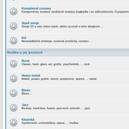
Kompletné zostavy
Komponenty, tvoriace vyvážené zostavy (najlepšie i so zdôvodnením, či popisom
Staré stroje
Stroje 20 a viac rokov staré, alebo aj nové s retro dizajnom ...
Iné
Nezaraditeľné prístroje, zvukové pomôcky, voodoo ...
Hudba a jej posluch
Rock
Classic, hard, glam, art, gothic, psychedelic, ... rock
Heavy metal
British, power, gothic, doom, symphonic, speed, ... metal
Blues
Blues ...
Jazz
Be-bop, hard-bop, fusion, jazz-rock, smooth, ... jazz
Klasická
Symfonická, orchestrálna, opera, ... hudba