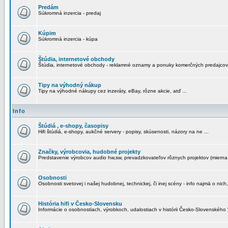
Predám
Súkromná inzercia - predaj
Kúpim
Súkromná inzercia - kúpa
Štúdia, internetové obchody
Štúdia, internetové obchody - reklamné oznamy a ponuky komerčných predajcov
Tipy na výhodný nákup
Tipy na výhodné nákupy cez inzeráty, eBay, rôzne akcie, atď ...
Info
Štúdiá , e-shopy, časopisy
Hifi štúdiá, e-shopy, aukčné servery - popisy, skúsenosti, názory na ne ...
Značky, výrobcovia, hudobné projekty
Predstavenie výrobcov audio hw,sw, prevadzkovateľov rôznych projektov (mierna 
Osobnosti
Osobnosti svetovej i našej hudobnej, technickej, či inej scény - info najmä o nich,
História hifi v Česko-Slovensku
Informácie o osobnostiach, výrobkoch, udalostiach v histórii Česko-Slovenského "