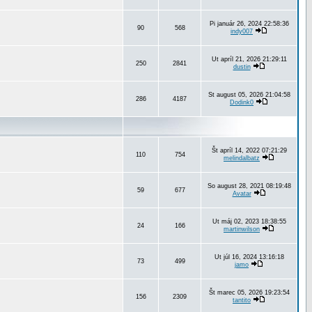
Pi január 26, 2024 22:58:36
90
568
indy007
Ut apríl 21, 2026 21:29:11
250
2841
dustin
St august 05, 2026 21:04:58
286
4187
Dodink0
Št apríl 14, 2022 07:21:29
110
754
melindalbatz
So august 28, 2021 08:19:48
59
677
Avatar
Ut máj 02, 2023 18:38:55
24
166
martinwilson
Ut júl 16, 2024 13:16:18
73
499
jamo
Št marec 05, 2026 19:23:54
156
2309
tantito