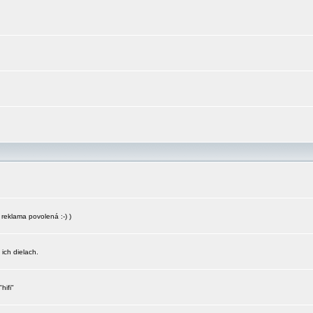
reklama povolená :-) )
 ich dielach.
hifi"