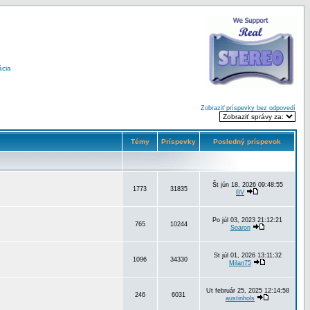
ácia
Zobraziť príspevky bez odpovedí
Témy
Príspevky
Posledný príspevok
Št jún 18, 2026 09:48:55
1773
31835
BV
Po júl 03, 2023 21:12:21
765
10244
Soaron
St júl 01, 2026 13:11:32
1096
34330
Milan75
Ut február 25, 2025 12:14:58
246
6031
austinhols