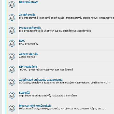
Reprosústavy
Zosilňovače
DIY integrované i koncové zosilňovače, tranzistorové, elektrónkové, chipampy i d
Predzosilňovače
DIY predzosilňovače všetkých typov, sluchátkové zosilňovače
DAC
DAC prevodníky
Zdroje signálu
Zdroje signálu
DIY realizácie
"FOTO" prezentácie vlastných DIY konštrukcií
Zaujímavé súčiastky a zapojenia
Súčiastky, princípy a zapojenia so zaujímavými vlastnosťami, využiteľné v DIY.
Kabeláž
Signálové, reproduktorové, napájacie a iné káble
Mechanické konštrukcie
Mechanické diely, skrinky, chladiče, ich výroba, opracovanie, kúpa, atď ...