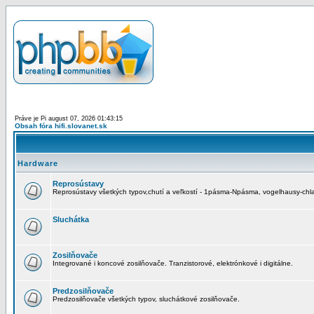
Práve je Pi august 07, 2026 01:43:15
Obsah fóra hifi.slovanet.sk
Hardware
Reprosústavy
Reprosústavy všetkých typov,chutí a veľkostí - 1pásma-Npásma, vogelhausy-chla
Sluchátka
Zosilňovače
Integrované i koncové zosilňovače. Tranzistorové, elektrónkové i digitálne.
Predzosilňovače
Predzosilňovače všetkých typov, sluchátkové zosilňovače.