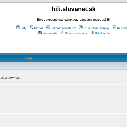
hifi.slovanet.sk
Bolo zavedene manualne potvrdzovanie registracii !!!
FAQ
Hľadať
Zoznam užívateľov
Užívateľské skupiny
Registr
Nastavenia
Súkromné správy
Prihlásenie
Fórum
diace boxy, atď