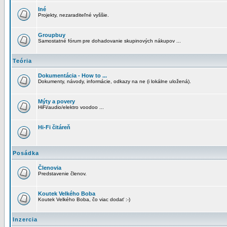
Iné
Projekty, nezaraditeľné vyššie.
Groupbuy
Samostatné fórum pre dohadovanie skupinových nákupov ...
Teória
Dokumentácia - How to ...
Dokumenty, návody, informácie, odkazy na ne (i lokálne uložená).
Mýty a povery
HiFi/audio/elektro voodoo ...
Hi-Fi čitáreň
Posádka
Členovia
Predstavenie členov.
Koutek Velkého Boba
Koutek Velkého Boba, čo viac dodať :-)
Inzercia