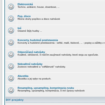
Elektronická
Techno, ambient, house, downbeat, ...
Pop, disco
Rôzne druhy popíkov a disco nahrávok
Iné
Ostatné štýly hudby ...
Koncerty, hudobné predstavenia
Koncerty a hudobné predstavenia - veľké, malé, klubové, ... - popisy a zážitky z 
Odporúčané nahrávky
Kvalitné, obľúbené, či niečím zaujímavé nahrávky, ktoré stoja za vypočutie.
Nekvalitné nahrávky
Zvukovo nekvalitné a "odfláknuté" nahrávky.
Akustika
Akustika a jej vplyv na posluch.
Resampling, upsampling, komprimacia zvuku
Resampling, upsampling, komprimácia, či iné úpravy nahrávok
DIY projekty