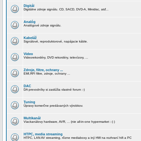
Digitál
Digitálne zdroje signálu. CD, SACD, DVD-A, Minidisc, atď...
Analóg
Analógové zdroje signálu.
Kabeláž
Signálové, reproduktorové, napájacie káble.
Video
Videorekordéry, DVD rekordéry, televízory, ...
Zdroje, filtre, ochrany ...
EMI,RFI filtre, zdroje, ochrany ...
DAC
DA prevodníky si zaslúžia vlastné forum :-)
Tuning
Úpravy komerčne predávaných výrobkov.
Multikanál
Viackanálovy hardware, AVR, ... (nie all-in-one hypermarket :-) )
HTPC, media streaming
HTPC, LAN AV streaming, rôzne mediaboxy a iný HW na rozhraní hifi a PC