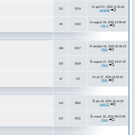
Ut apríl 07, 2026 11:53:44
211
5374
duran90
Ut august 18, 2020 13:06:44
49
1010
vita_k
Pi október 03, 2025 05:48:43
348
9217
PMA
Št august 21, 2025 19:07:20
118
2618
Paco
Po júl 27, 2026 16:55:24
47
727
PMA
Št jún 19, 2025 19:14:20
142
3662
lubo212
Št marec 28, 2024 09:23:56
110
3521
miero