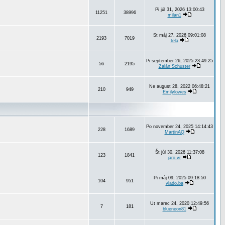
Pi júl 31, 2026 13:00:43
11251
38996
milan1
St máj 27, 2026 09:01:08
2193
7019
tela
Pi september 26, 2025 23:49:25
56
2195
Zalán Schuster
Ne august 28, 2022 06:48:21
210
949
Emilylowes
Po november 24, 2025 14:14:43
228
1689
MartinAQ
Št júl 30, 2026 11:37:08
123
1841
jaro.vr
Pi máj 09, 2025 09:18:50
104
951
vlado.ba
Ut marec 24, 2020 12:49:56
7
181
blueneon81