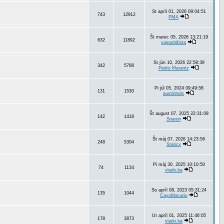
St apríl 01, 2026 09:04:51
743
12912
PMA
Št marec 05, 2026 13:21:19
632
11892
vajnorhifista
St jún 10, 2026 22:58:39
342
5788
Pedro Marantz
Pi júl 05, 2024 09:49:58
131
1530
austinhols
Št august 07, 2025 22:31:09
142
1418
Soaron
Št máj 07, 2026 14:23:56
248
5304
Staticx
Pi máj 30, 2025 10:10:50
74
1134
vlado.ba
So apríl 08, 2023 05:31:24
135
1044
CayoMacario
Ut apríl 01, 2025 11:46:05
178
3873
vlado.ba