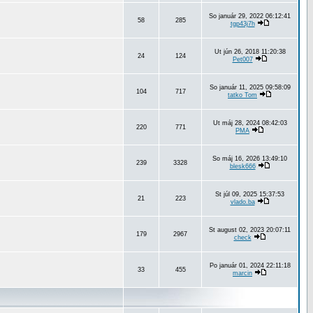
So január 29, 2022 06:12:41
58
285
tgp43j7h
Ut jún 26, 2018 11:20:38
24
124
Pet007
So január 11, 2025 09:58:09
104
717
tatko Tom
Ut máj 28, 2024 08:42:03
220
771
PMA
So máj 16, 2026 13:49:10
239
3328
blesk666
St júl 09, 2025 15:37:53
21
223
vlado.ba
St august 02, 2023 20:07:11
179
2967
check
Po január 01, 2024 22:11:18
33
455
marcin