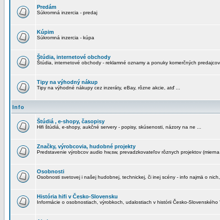
Predám
Súkromná inzercia - predaj
Kúpim
Súkromná inzercia - kúpa
Štúdia, internetové obchody
Štúdia, internetové obchody - reklamné oznamy a ponuky komerčných predajcov
Tipy na výhodný nákup
Tipy na výhodné nákupy cez inzeráty, eBay, rôzne akcie, atď ...
Info
Štúdiá , e-shopy, časopisy
Hifi štúdiá, e-shopy, aukčné servery - popisy, skúsenosti, názory na ne ...
Značky, výrobcovia, hudobné projekty
Predstavenie výrobcov audio hw,sw, prevadzkovateľov rôznych projektov (mierna 
Osobnosti
Osobnosti svetovej i našej hudobnej, technickej, či inej scény - info najmä o nich,
História hifi v Česko-Slovensku
Informácie o osobnostiach, výrobkoch, udalostiach v histórii Česko-Slovenského "