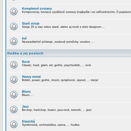
Kompletné zostavy
Komponenty, tvoriace vyvážené zostavy (najlepšie i so zdôvodnením, či popisom
Staré stroje
Stroje 20 a viac rokov staré, alebo aj nové s retro dizajnom ...
Iné
Nezaraditeľné prístroje, zvukové pomôcky, voodoo ...
Hudba a jej posluch
Rock
Classic, hard, glam, art, gothic, psychedelic, ... rock
Heavy metal
British, power, gothic, doom, symphonic, speed, ... metal
Blues
Blues ...
Jazz
Be-bop, hard-bop, fusion, jazz-rock, smooth, ... jazz
Klasická
Symfonická, orchestrálna, opera, ... hudba