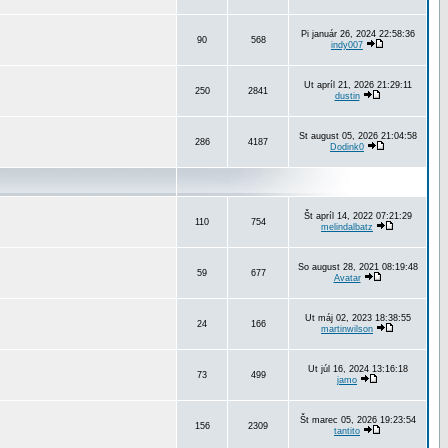
Pi január 26, 2024 22:58:36
90
568
indy007
Ut apríl 21, 2026 21:29:11
250
2841
dustin
St august 05, 2026 21:04:58
286
4187
Dodink0
Št apríl 14, 2022 07:21:29
110
754
melindalbatz
So august 28, 2021 08:19:48
59
677
Avatar
Ut máj 02, 2023 18:38:55
24
166
martinwilson
Ut júl 16, 2024 13:16:18
73
499
jamo
Št marec 05, 2026 19:23:54
156
2309
tantito