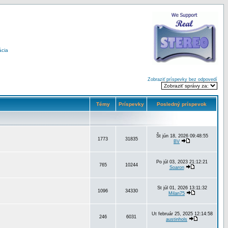
ácia
Zobraziť príspevky bez odpovedí
Témy
Príspevky
Posledný príspevok
Št jún 18, 2026 09:48:55
1773
31835
BV
Po júl 03, 2023 21:12:21
765
10244
Soaron
St júl 01, 2026 13:11:32
1096
34330
Milan75
Ut február 25, 2025 12:14:58
246
6031
austinhols