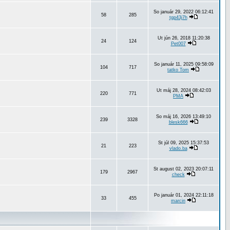
So január 29, 2022 06:12:41
58
285
tgp43j7h
Ut jún 26, 2018 11:20:38
24
124
Pet007
So január 11, 2025 09:58:09
104
717
tatko Tom
Ut máj 28, 2024 08:42:03
220
771
PMA
So máj 16, 2026 13:49:10
239
3328
blesk666
St júl 09, 2025 15:37:53
21
223
vlado.ba
St august 02, 2023 20:07:11
179
2967
check
Po január 01, 2024 22:11:18
33
455
marcin