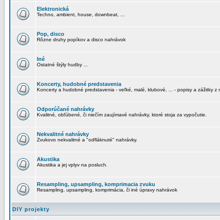
Elektronická
Techno, ambient, house, downbeat, ...
Pop, disco
Rôzne druhy popíkov a disco nahrávok
Iné
Ostatné štýly hudby ...
Koncerty, hudobné predstavenia
Koncerty a hudobné predstavenia - veľké, malé, klubové, ... - popisy a zážitky z 
Odporúčané nahrávky
Kvalitné, obľúbené, či niečím zaujímavé nahrávky, ktoré stoja za vypočutie.
Nekvalitné nahrávky
Zvukovo nekvalitné a "odfláknuté" nahrávky.
Akustika
Akustika a jej vplyv na posluch.
Resampling, upsampling, komprimacia zvuku
Resampling, upsampling, komprimácia, či iné úpravy nahrávok
DIY projekty