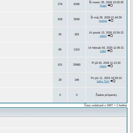
Št marec 05, 2026 10:05:45
279
8286
Quart
Št máj 28, 2026 21:44:59
629
5939
moses
Ut január 13, 2026 10:54:15
45
383
miero
Ut február 04, 2025 11:06:31
86
1314
Zakk
Pi júl 03, 2026 11:13:30
421
35880
miero
Po jún 12, 2023 18:59:10
28
186
tatko Tom
0
0
Žiadne príspevky
Časy uvádzané v GMT + 1 hodina