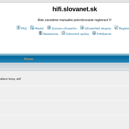
hifi.slovanet.sk
Bolo zavedene manualne potvrdzovanie registracii !!!
FAQ
Hľadať
Zoznam užívateľov
Užívateľské skupiny
Registr
Nastavenia
Súkromné správy
Prihlásenie
Fórum
diace boxy, atď