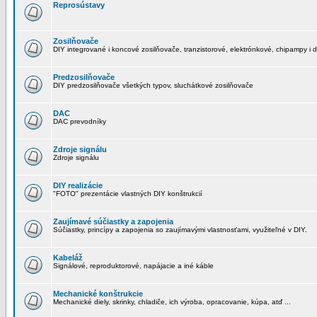
Reprosústavy
Zosilňovače
DIY integrované i koncové zosilňovače, tranzistorové, elektrónkové, chipampy i d
Predzosilňovače
DIY predzosilňovače všetkých typov, sluchátkové zosilňovače
DAC
DAC prevodníky
Zdroje signálu
Zdroje signálu
DIY realizácie
"FOTO" prezentácie vlastných DIY konštrukcií
Zaujímavé súčiastky a zapojenia
Súčiastky, princípy a zapojenia so zaujímavými vlastnosťami, využiteľné v DIY.
Kabeláž
Signálové, reproduktorové, napájacie a iné káble
Mechanické konštrukcie
Mechanické diely, skrinky, chladiče, ich výroba, opracovanie, kúpa, atď ...