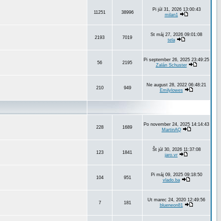
Pi júl 31, 2026 13:00:43
11251
38996
milan1
St máj 27, 2026 09:01:08
2193
7019
tela
Pi september 26, 2025 23:49:25
56
2195
Zalán Schuster
Ne august 28, 2022 06:48:21
210
949
Emilylowes
Po november 24, 2025 14:14:43
228
1689
MartinAQ
Št júl 30, 2026 11:37:08
123
1841
jaro.vr
Pi máj 09, 2025 09:18:50
104
951
vlado.ba
Ut marec 24, 2020 12:49:56
7
181
blueneon81