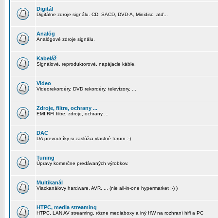
Digitál
Digitálne zdroje signálu. CD, SACD, DVD-A, Minidisc, atď...
Analóg
Analógové zdroje signálu.
Kabeláž
Signálové, reproduktorové, napájacie káble.
Video
Videorekordéry, DVD rekordéry, televízory, ...
Zdroje, filtre, ochrany ...
EMI,RFI filtre, zdroje, ochrany ...
DAC
DA prevodníky si zaslúžia vlastné forum :-)
Tuning
Úpravy komerčne predávaných výrobkov.
Multikanál
Viackanálovy hardware, AVR, ... (nie all-in-one hypermarket :-) )
HTPC, media streaming
HTPC, LAN AV streaming, rôzne mediaboxy a iný HW na rozhraní hifi a PC