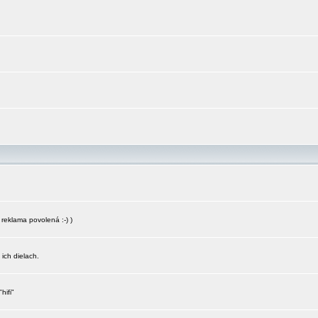
reklama povolená :-) )
 ich dielach.
hifi"