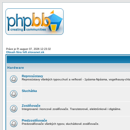
Práve je Pi august 07, 2026 12:23:32
Obsah fóra hifi.slovanet.sk
Hardware
Reprosústavy
Reprosústavy všetkých typov,chutí a veľkostí - 1pásma-Npásma, vogelhausy-chla
Sluchátka
Zosilňovače
Integrované i koncové zosilňovače. Tranzistorové, elektrónkové i digitálne.
Predzosilňovače
Predzosilňovače všetkých typov, sluchátkové zosilňovače.