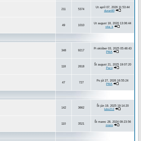
Ut apríl 07, 2026 11:53:44
211
5374
duran90
Ut august 18, 2020 13:06:44
49
1010
vita_k
Pi október 03, 2025 05:48:43
348
9217
PMA
Št august 21, 2025 19:07:20
118
2618
Paco
Po júl 27, 2026 16:55:24
47
727
PMA
Št jún 19, 2025 19:14:20
142
3662
lubo212
Št marec 28, 2024 09:23:56
110
3521
miero