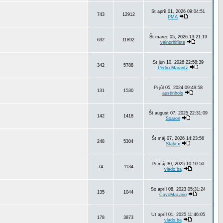
St apríl 01, 2026 09:04:51
743
12912
PMA
Št marec 05, 2026 13:21:19
632
11892
vajnorhifista
St jún 10, 2026 22:58:39
342
5788
Pedro Marantz
Pi júl 05, 2024 09:49:58
131
1530
austinhols
Št august 07, 2025 22:31:09
142
1418
Soaron
Št máj 07, 2026 14:23:56
248
5304
Staticx
Pi máj 30, 2025 10:10:50
74
1134
vlado.ba
So apríl 08, 2023 05:31:24
135
1044
CayoMacario
Ut apríl 01, 2025 11:46:05
178
3873
vlado.ba