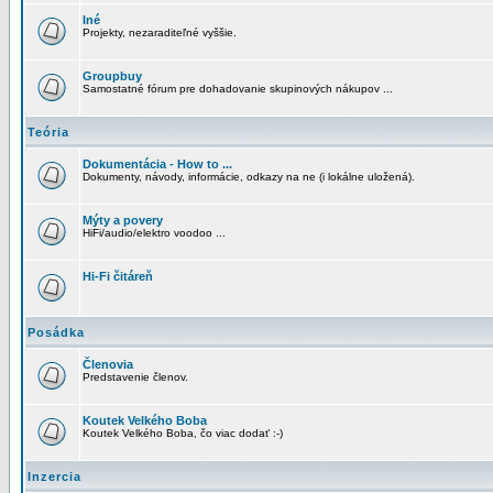
Iné
Projekty, nezaraditeľné vyššie.
Groupbuy
Samostatné fórum pre dohadovanie skupinových nákupov ...
Teória
Dokumentácia - How to ...
Dokumenty, návody, informácie, odkazy na ne (i lokálne uložená).
Mýty a povery
HiFi/audio/elektro voodoo ...
Hi-Fi čitáreň
Posádka
Členovia
Predstavenie členov.
Koutek Velkého Boba
Koutek Velkého Boba, čo viac dodať :-)
Inzercia