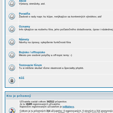
Akcie
Výstavy, stretávky, atd.
Poradňa
Žiadosti o rady napr. ku kúpe, netýkajúce sa konkretných výrobkov, atď
Oznamy
Info týkajúce sa rozbehu fóra, jeho počiatočného dolaďovania, úprav i následnej
Námety
Návrhy na úpravy, vylepšenie funkčnosti fóra
Bojisko / offtopisko
Miesto pre osobné potyčky a off-topic temy :-)
Testovacie fórum
Tu si môžete skušať rôzne vlastnosti a špeciality phpbb.
Kôš
Kto je prítomný
Užívatelia zaslali celkom
342512
príspevkov.
Je tu
18489
registrovaných užívateľov.
Najnovším registrovaným užívateľom je
tg88altpro
.
Celkom je tu prítomných
314
užívateľov: 0 registrovaných, 0 skrytých a 314 anonymn