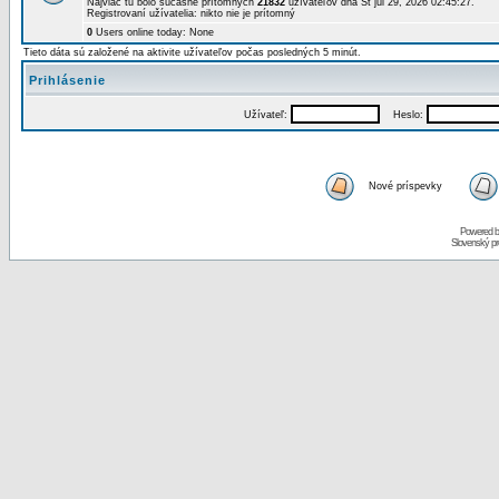
Najviac tu bolo súčasne prítomných
21832
užívateľov dňa St júl 29, 2026 02:45:27.
Registrovaní užívatelia: nikto nie je prítomný
0
Users online today: None
Tieto dáta sú založené na aktivite užívateľov počas posledných 5 minút.
Prihlásenie
Užívateľ:
Heslo:
Nové príspevky
Powered 
Slovenský p