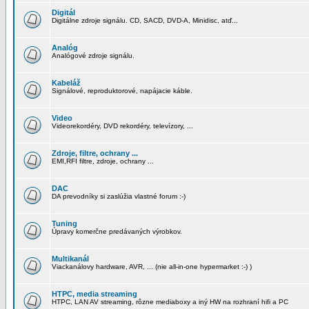
Digitál
Digitálne zdroje signálu. CD, SACD, DVD-A, Minidisc, atď...
Analóg
Analógové zdroje signálu.
Kabeláž
Signálové, reproduktorové, napájacie káble.
Video
Videorekordéry, DVD rekordéry, televízory, ...
Zdroje, filtre, ochrany ...
EMI,RFI filtre, zdroje, ochrany ...
DAC
DA prevodníky si zaslúžia vlastné forum :-)
Tuning
Úpravy komerčne predávaných výrobkov.
Multikanál
Viackanálovy hardware, AVR, ... (nie all-in-one hypermarket :-) )
HTPC, media streaming
HTPC, LAN AV streaming, rôzne mediaboxy a iný HW na rozhraní hifi a PC