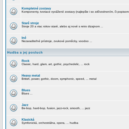
Kompletné zostavy
Komponenty, tvoriace vyvážené zostavy (najlepšie i so zdôvodnením, či popisom
Staré stroje
Stroje 20 a viac rokov staré, alebo aj nové s retro dizajnom ...
Iné
Nezaraditeľné prístroje, zvukové pomôcky, voodoo ...
Hudba a jej posluch
Rock
Classic, hard, glam, art, gothic, psychedelic, ... rock
Heavy metal
British, power, gothic, doom, symphonic, speed, ... metal
Blues
Blues ...
Jazz
Be-bop, hard-bop, fusion, jazz-rock, smooth, ... jazz
Klasická
Symfonická, orchestrálna, opera, ... hudba