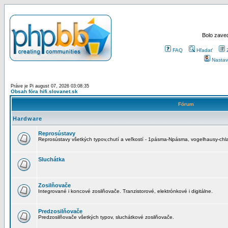
Bolo zaved
FAQ
Hľadať
Nastav
Práve je Pi august 07, 2026 03:08:35
Obsah fóra hifi.slovanet.sk
Fórum
Hardware
Reprosústavy
Reprosústavy všetkých typov,chutí a veľkostí - 1pásma-Npásma, vogelhausy-chla
Sluchátka
Zosilňovače
Integrované i koncové zosilňovače. Tranzistorové, elektrónkové i digitálne.
Predzosilňovače
Predzosilňovače všetkých typov, sluchátkové zosilňovače.