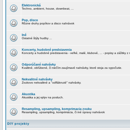
Elektronická
Techno, ambient, house, downbeat, ...
Pop, disco
Rôzne druhy popíkov a disco nahrávok
Iné
Ostatné štýly hudby ...
Koncerty, hudobné predstavenia
Koncerty a hudobné predstavenia - veľké, malé, klubové, ... - popisy a zážitky z 
Odporúčané nahrávky
Kvalitné, obľúbené, či niečím zaujímavé nahrávky, ktoré stoja za vypočutie.
Nekvalitné nahrávky
Zvukovo nekvalitné a "odfláknuté" nahrávky.
Akustika
Akustika a jej vplyv na posluch.
Resampling, upsampling, komprimacia zvuku
Resampling, upsampling, komprimácia, či iné úpravy nahrávok
DIY projekty