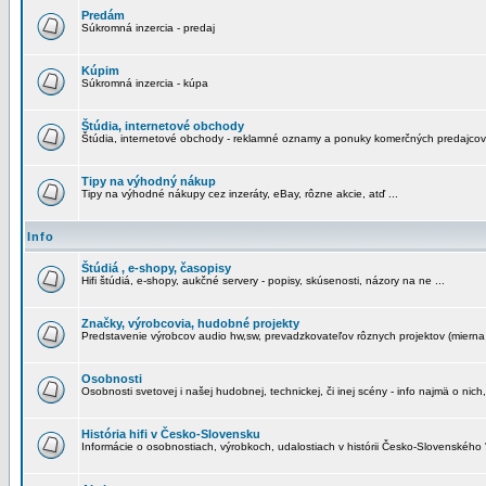
Predám
Súkromná inzercia - predaj
Kúpim
Súkromná inzercia - kúpa
Štúdia, internetové obchody
Štúdia, internetové obchody - reklamné oznamy a ponuky komerčných predajcov
Tipy na výhodný nákup
Tipy na výhodné nákupy cez inzeráty, eBay, rôzne akcie, atď ...
Info
Štúdiá , e-shopy, časopisy
Hifi štúdiá, e-shopy, aukčné servery - popisy, skúsenosti, názory na ne ...
Značky, výrobcovia, hudobné projekty
Predstavenie výrobcov audio hw,sw, prevadzkovateľov rôznych projektov (mierna 
Osobnosti
Osobnosti svetovej i našej hudobnej, technickej, či inej scény - info najmä o nich,
História hifi v Česko-Slovensku
Informácie o osobnostiach, výrobkoch, udalostiach v histórii Česko-Slovenského "