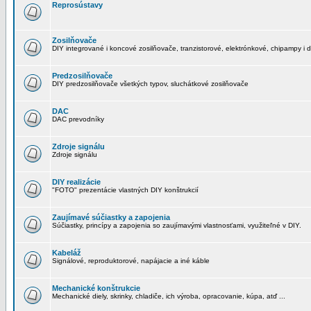
Reprosústavy
Zosilňovače
DIY integrované i koncové zosilňovače, tranzistorové, elektrónkové, chipampy i d
Predzosilňovače
DIY predzosilňovače všetkých typov, sluchátkové zosilňovače
DAC
DAC prevodníky
Zdroje signálu
Zdroje signálu
DIY realizácie
"FOTO" prezentácie vlastných DIY konštrukcií
Zaujímavé súčiastky a zapojenia
Súčiastky, princípy a zapojenia so zaujímavými vlastnosťami, využiteľné v DIY.
Kabeláž
Signálové, reproduktorové, napájacie a iné káble
Mechanické konštrukcie
Mechanické diely, skrinky, chladiče, ich výroba, opracovanie, kúpa, atď ...