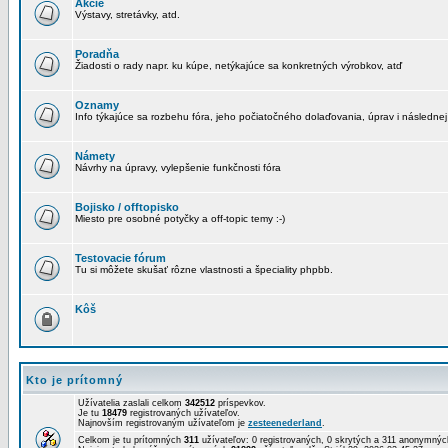
Akcie
Výstavy, stretávky, atd.
Poradňa
Žiadosti o rady napr. ku kúpe, netýkajúce sa konkretných výrobkov, atď
Oznamy
Info týkajúce sa rozbehu fóra, jeho počiatočného dolaďovania, úprav i následnej
Námety
Návrhy na úpravy, vylepšenie funkčnosti fóra
Bojisko / offtopisko
Miesto pre osobné potyčky a off-topic temy :-)
Testovacie fórum
Tu si môžete skušať rôzne vlastnosti a špeciality phpbb.
Kôš
Kto je prítomný
Užívatelia zaslali celkom
342512
príspevkov.
Je tu
18479
registrovaných užívateľov.
Najnovším registrovaným užívateľom je
zesteenederland
.
Celkom je tu prítomných
311
užívateľov: 0 registrovaných, 0 skrytých a 311 anonymný