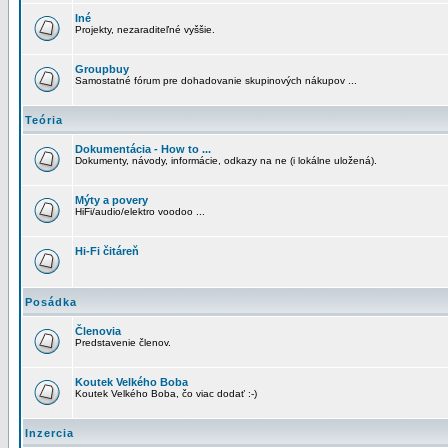
Iné
Projekty, nezaraditeľné vyššie.
Groupbuy
Samostatné fórum pre dohadovanie skupinových nákupov ...
Teória
Dokumentácia - How to ...
Dokumenty, návody, informácie, odkazy na ne (i lokálne uložená).
Mýty a povery
HiFi/audio/elektro voodoo ...
Hi-Fi čitáreň
Posádka
Členovia
Predstavenie členov.
Koutek Velkého Boba
Koutek Velkého Boba, čo viac dodať :-)
Inzercia