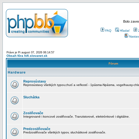
Bolo zaved
FAQ
Hľadať
Nastav
Práve je Pi august 07, 2026 06:14:57
Obsah fóra hifi.slovanet.sk
Fórum
Hardware
Reprosústavy
Reprosústavy všetkých typov,chutí a veľkostí - 1pásma-Npásma, vogelhausy-chla
Sluchátka
Zosilňovače
Integrované i koncové zosilňovače. Tranzistorové, elektrónkové i digitálne.
Predzosilňovače
Predzosilňovače všetkých typov, sluchátkové zosilňovače.