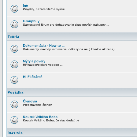
Iné
Projekty, nezaraditeľné vyššie.
Groupbuy
Samostatné fórum pre dohadovanie skupinových nákupov ...
Teória
Dokumentácia - How to ...
Dokumenty, návody, informácie, odkazy na ne (i lokálne uložená).
Mýty a povery
HiFi/audio/elektro voodoo ...
Hi-Fi čitáreň
Posádka
Členovia
Predstavenie členov.
Koutek Velkého Boba
Koutek Velkého Boba, čo viac dodať :-)
Inzercia