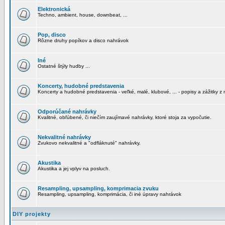
Elektronická
Techno, ambient, house, downbeat, ...
Pop, disco
Rôzne druhy popíkov a disco nahrávok
Iné
Ostatné štýly hudby ...
Koncerty, hudobné predstavenia
Koncerty a hudobné predstavenia - veľké, malé, klubové, ... - popisy a zážitky z 
Odporúčané nahrávky
Kvalitné, obľúbené, či niečím zaujímavé nahrávky, ktoré stoja za vypočutie.
Nekvalitné nahrávky
Zvukovo nekvalitné a "odfláknuté" nahrávky.
Akustika
Akustika a jej vplyv na posluch.
Resampling, upsampling, komprimacia zvuku
Resampling, upsampling, komprimácia, či iné úpravy nahrávok
DIY projekty