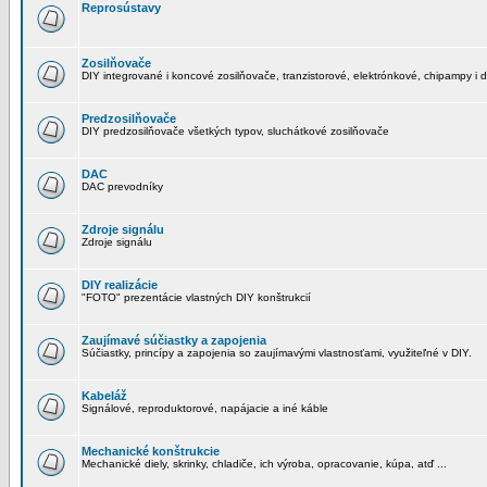
Reprosústavy
Zosilňovače
DIY integrované i koncové zosilňovače, tranzistorové, elektrónkové, chipampy i d
Predzosilňovače
DIY predzosilňovače všetkých typov, sluchátkové zosilňovače
DAC
DAC prevodníky
Zdroje signálu
Zdroje signálu
DIY realizácie
"FOTO" prezentácie vlastných DIY konštrukcií
Zaujímavé súčiastky a zapojenia
Súčiastky, princípy a zapojenia so zaujímavými vlastnosťami, využiteľné v DIY.
Kabeláž
Signálové, reproduktorové, napájacie a iné káble
Mechanické konštrukcie
Mechanické diely, skrinky, chladiče, ich výroba, opracovanie, kúpa, atď ...