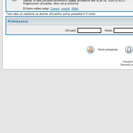
Najviac tu bolo súčasne prítomných
21832
užívateľov dňa St júl 29, 2026 02:45:27.
Registrovaní užívatelia: nikto nie je prítomný
3
Users online today:
Caesar
,
vojacik
,
Xhibit
Tieto dáta sú založené na aktivite užívateľov počas posledných 5 minút.
Prihlásenie
Užívateľ:
Heslo:
Nové príspevky
Powered 
Slovenský p