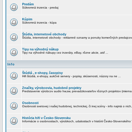
Predám
Súkromná inzercia - predaj
Kúpim
Súkromná inzercia - kúpa
Štúdia, internetové obchody
Štúdia, internetové obchody - reklamné oznamy a ponuky komerčných predajcov
Tipy na výhodný nákup
Tipy na výhodné nákupy cez inzeráty, eBay, rôzne akcie, atď ...
Info
Štúdiá , e-shopy, časopisy
Hifi štúdiá, e-shopy, aukčné servery - popisy, skúsenosti, názory na ne ...
Značky, výrobcovia, hudobné projekty
Predstavenie výrobcov audio hw,sw, prevadzkovateľov rôznych projektov (mierna 
Osobnosti
Osobnosti svetovej i našej hudobnej, technickej, či inej scény - info najmä o nich,
História hifi v Česko-Slovensku
Informácie o osobnostiach, výrobkoch, udalostiach v histórii Česko-Slovenského "