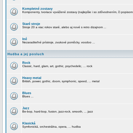
Kompletné zostavy
Komponenty, tvoriace vyvážené zostavy (najlepšie i so zdôvodnením, či popisom
Staré stroje
Stroje 20 a viac rokov staré, alebo aj nové s retro dizajnom ...
Iné
Nezaraditeľné prístroje, zvukové pomôcky, voodoo ...
Hudba a jej posluch
Rock
Classic, hard, glam, art, gothic, psychedelic, ... rock
Heavy metal
British, power, gothic, doom, symphonic, speed, ... metal
Blues
Blues ...
Jazz
Be-bop, hard-bop, fusion, jazz-rock, smooth, ... jazz
Klasická
Symfonická, orchestrálna, opera, ... hudba