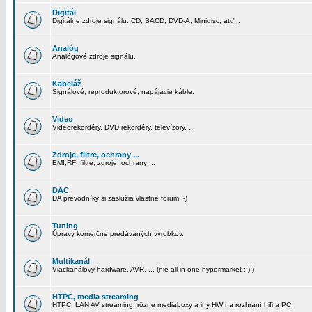
Digitál
Digitálne zdroje signálu. CD, SACD, DVD-A, Minidisc, atď...
Analóg
Analógové zdroje signálu.
Kabeláž
Signálové, reproduktorové, napájacie káble.
Video
Videorekordéry, DVD rekordéry, televízory, ...
Zdroje, filtre, ochrany ...
EMI,RFI filtre, zdroje, ochrany ...
DAC
DA prevodníky si zaslúžia vlastné forum :-)
Tuning
Úpravy komerčne predávaných výrobkov.
Multikanál
Viackanálovy hardware, AVR, ... (nie all-in-one hypermarket :-) )
HTPC, media streaming
HTPC, LAN AV streaming, rôzne mediaboxy a iný HW na rozhraní hifi a PC