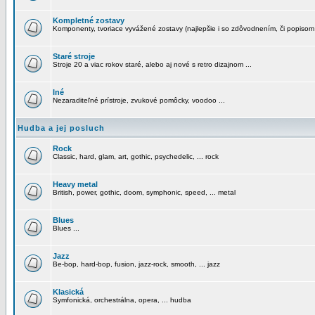
Kompletné zostavy
Komponenty, tvoriace vyvážené zostavy (najlepšie i so zdôvodnením, či popisom
Staré stroje
Stroje 20 a viac rokov staré, alebo aj nové s retro dizajnom ...
Iné
Nezaraditeľné prístroje, zvukové pomôcky, voodoo ...
Hudba a jej posluch
Rock
Classic, hard, glam, art, gothic, psychedelic, ... rock
Heavy metal
British, power, gothic, doom, symphonic, speed, ... metal
Blues
Blues ...
Jazz
Be-bop, hard-bop, fusion, jazz-rock, smooth, ... jazz
Klasická
Symfonická, orchestrálna, opera, ... hudba