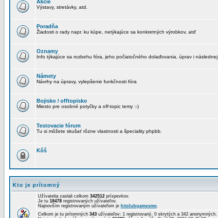
Akcie
Výstavy, stretávky, atd.
Poradňa
Žiadosti o rady napr. ku kúpe, netýkajúce sa konkretných výrobkov, atď
Oznamy
Info týkajúce sa rozbehu fóra, jeho počiatočného dolaďovania, úprav i následnej
Námety
Návrhy na úpravy, vylepšenie funkčnosti fóra
Bojisko / offtopisko
Miesto pre osobné potyčky a off-topic temy :-)
Testovacie fórum
Tu si môžete skušať rôzne vlastnosti a špeciality phpbb.
Kôš
Kto je prítomný
Užívatelia zaslali celkom
342512
príspevkov.
Je tu
18478
registrovaných užívateľov.
Najnovším registrovaným užívateľom je
hitclubgamesme
.
Celkom je tu prítomných
343
užívateľov: 1 registrovaný, 0 skrytých a 342 anonymných