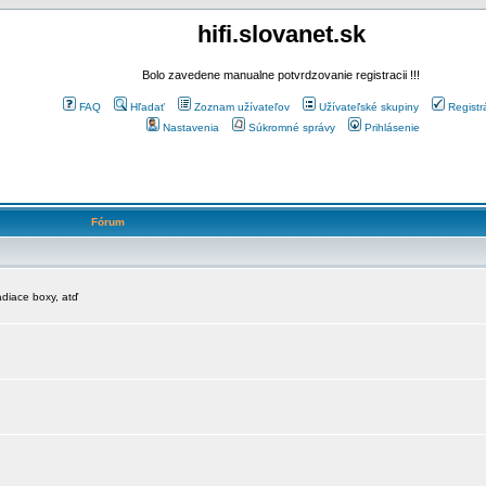
hifi.slovanet.sk
Bolo zavedene manualne potvrdzovanie registracii !!!
FAQ
Hľadať
Zoznam užívateľov
Užívateľské skupiny
Registr
Nastavenia
Súkromné správy
Prihlásenie
Fórum
diace boxy, atď