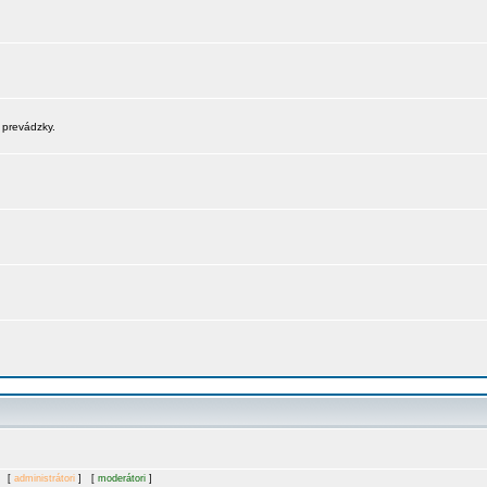
 prevádzky.
. [
administrátori
] [
moderátori
]