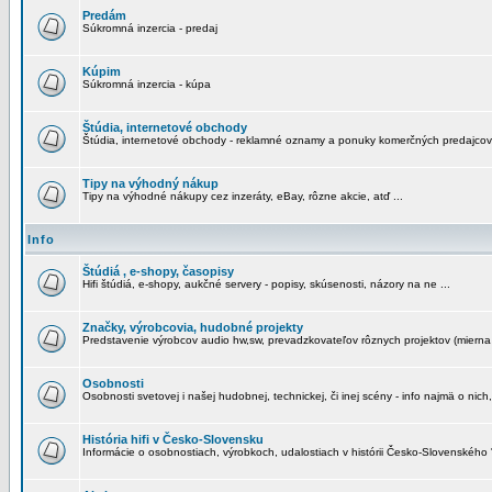
Predám
Súkromná inzercia - predaj
Kúpim
Súkromná inzercia - kúpa
Štúdia, internetové obchody
Štúdia, internetové obchody - reklamné oznamy a ponuky komerčných predajcov
Tipy na výhodný nákup
Tipy na výhodné nákupy cez inzeráty, eBay, rôzne akcie, atď ...
Info
Štúdiá , e-shopy, časopisy
Hifi štúdiá, e-shopy, aukčné servery - popisy, skúsenosti, názory na ne ...
Značky, výrobcovia, hudobné projekty
Predstavenie výrobcov audio hw,sw, prevadzkovateľov rôznych projektov (mierna 
Osobnosti
Osobnosti svetovej i našej hudobnej, technickej, či inej scény - info najmä o nich,
História hifi v Česko-Slovensku
Informácie o osobnostiach, výrobkoch, udalostiach v histórii Česko-Slovenského "