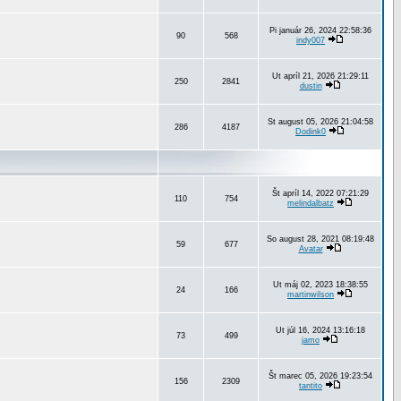
Pi január 26, 2024 22:58:36
90
568
indy007
Ut apríl 21, 2026 21:29:11
250
2841
dustin
St august 05, 2026 21:04:58
286
4187
Dodink0
Št apríl 14, 2022 07:21:29
110
754
melindalbatz
So august 28, 2021 08:19:48
59
677
Avatar
Ut máj 02, 2023 18:38:55
24
166
martinwilson
Ut júl 16, 2024 13:16:18
73
499
jamo
Št marec 05, 2026 19:23:54
156
2309
tantito