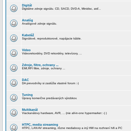
Digitál
Digitálne zdroje signálu. CD, SACD, DVD-A, Minidisc, atď...
Analóg
Analógové zdroje signálu.
Kabeláž
Signálové, reproduktorové, napájacie káble.
Video
Videorekordéry, DVD rekordéry, televízory, ...
Zdroje, filtre, ochrany ...
EMI,RFI filtre, zdroje, ochrany ...
DAC
DA prevodníky si zaslúžia vlastné forum :-)
Tuning
Úpravy komerčne predávaných výrobkov.
Multikanál
Viackanálovy hardware, AVR, ... (nie all-in-one hypermarket :-) )
HTPC, media streaming
HTPC, LAN AV streaming, rôzne mediaboxy a iný HW na rozhraní hifi a PC