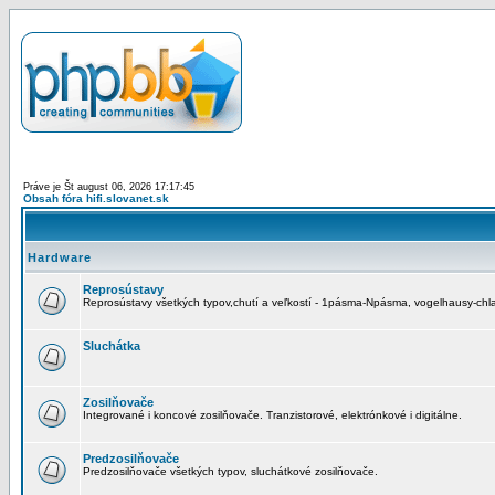
Práve je Št august 06, 2026 17:17:45
Obsah fóra hifi.slovanet.sk
Hardware
Reprosústavy
Reprosústavy všetkých typov,chutí a veľkostí - 1pásma-Npásma, vogelhausy-chla
Sluchátka
Zosilňovače
Integrované i koncové zosilňovače. Tranzistorové, elektrónkové i digitálne.
Predzosilňovače
Predzosilňovače všetkých typov, sluchátkové zosilňovače.