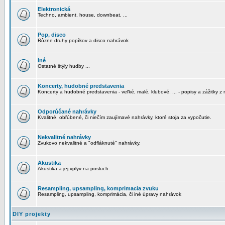
Elektronická
Techno, ambient, house, downbeat, ...
Pop, disco
Rôzne druhy popíkov a disco nahrávok
Iné
Ostatné štýly hudby ...
Koncerty, hudobné predstavenia
Koncerty a hudobné predstavenia - veľké, malé, klubové, ... - popisy a zážitky z 
Odporúčané nahrávky
Kvalitné, obľúbené, či niečím zaujímavé nahrávky, ktoré stoja za vypočutie.
Nekvalitné nahrávky
Zvukovo nekvalitné a "odfláknuté" nahrávky.
Akustika
Akustika a jej vplyv na posluch.
Resampling, upsampling, komprimacia zvuku
Resampling, upsampling, komprimácia, či iné úpravy nahrávok
DIY projekty