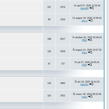
Ut apríl 07, 2026 11:53:44
211
5374
duran90
Ut august 18, 2020 13:06:44
49
1010
vita_k
Pi október 03, 2025 05:48:43
348
9217
PMA
Št august 21, 2025 19:07:20
118
2618
Paco
Po júl 27, 2026 16:55:24
47
727
PMA
Št jún 19, 2025 19:14:20
142
3662
lubo212
Št marec 28, 2024 09:23:56
110
3521
miero