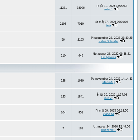
Pi júl 31, 2026 13:00:43
11251
38996
milan1
St máj 27, 2026 09:01:08
2193
7019
tela
Pi september 26, 2025 23:49:25
56
2195
Zalán Schuster
Ne august 28, 2022 06:48:21
210
949
Emilylowes
Po november 24, 2025 14:14:43
228
1689
MartinAQ
Št júl 30, 2026 11:37:08
123
1841
jaro.vr
Pi máj 09, 2025 09:18:50
104
951
vlado.ba
Ut marec 24, 2020 12:49:56
7
181
blueneon81