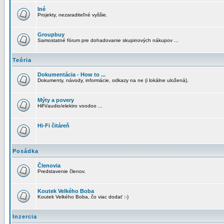
Iné
Projekty, nezaraditeľné vyššie.
Groupbuy
Samostatné fórum pre dohadovanie skupinových nákupov ...
Teória
Dokumentácia - How to ...
Dokumenty, návody, informácie, odkazy na ne (i lokálne uložená).
Mýty a povery
HiFi/audio/elektro voodoo ...
Hi-Fi čitáreň
Posádka
Členovia
Predstavenie členov.
Koutek Velkého Boba
Koutek Velkého Boba, čo viac dodať :-)
Inzercia