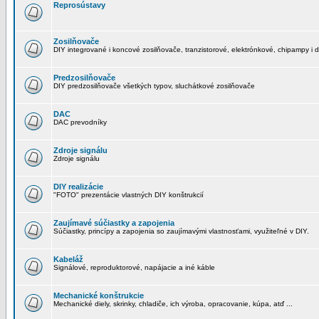
Reprosústavy
Zosilňovače
DIY integrované i koncové zosilňovače, tranzistorové, elektrónkové, chipampy i d
Predzosilňovače
DIY predzosilňovače všetkých typov, sluchátkové zosilňovače
DAC
DAC prevodníky
Zdroje signálu
Zdroje signálu
DIY realizácie
"FOTO" prezentácie vlastných DIY konštrukcií
Zaujímavé súčiastky a zapojenia
Súčiastky, princípy a zapojenia so zaujímavými vlastnosťami, využiteľné v DIY.
Kabeláž
Signálové, reproduktorové, napájacie a iné káble
Mechanické konštrukcie
Mechanické diely, skrinky, chladiče, ich výroba, opracovanie, kúpa, atď ...