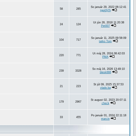
So január 29, 2022 06:12:41
58
285
tgp43j7h
Ut jún 26, 2018 11:20:38
24
124
Pet007
So január 11, 2025 09:58:09
104
717
tatko Tom
Ut máj 28, 2024 08:42:03
220
771
PMA
So máj 16, 2026 13:49:10
239
3328
blesk666
St júl 09, 2025 15:37:53
21
223
vlado.ba
St august 02, 2023 20:07:11
179
2967
check
Po január 01, 2024 22:11:18
33
455
marcin