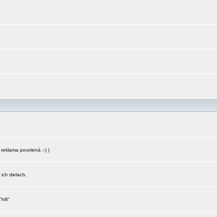
reklama povolená :-) )
 ich dielach.
hifi"