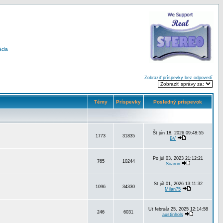
ácia
Zobraziť príspevky bez odpovedí
Témy
Príspevky
Posledný príspevok
Št jún 18, 2026 09:48:55
1773
31835
BV
Po júl 03, 2023 21:12:21
765
10244
Soaron
St júl 01, 2026 13:11:32
1096
34330
Milan75
Ut február 25, 2025 12:14:58
246
6031
austinhols