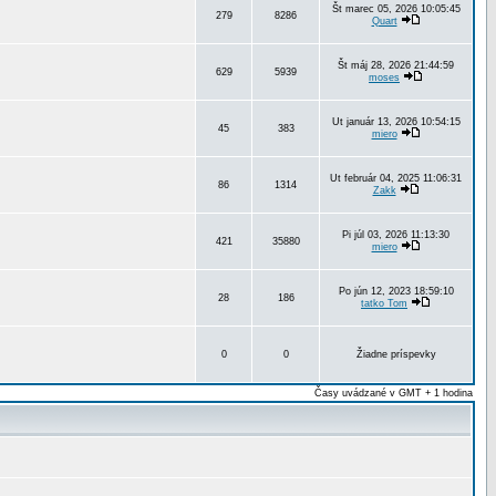
Št marec 05, 2026 10:05:45
279
8286
Quart
Št máj 28, 2026 21:44:59
629
5939
moses
Ut január 13, 2026 10:54:15
45
383
miero
Ut február 04, 2025 11:06:31
86
1314
Zakk
Pi júl 03, 2026 11:13:30
421
35880
miero
Po jún 12, 2023 18:59:10
28
186
tatko Tom
0
0
Žiadne príspevky
Časy uvádzané v GMT + 1 hodina