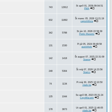
St apríl 01, 2026 09:04:51
743
12912
PMA
Št marec 05, 2026 13:21:19
632
11892
vajnorhifista
St jún 10, 2026 22:58:39
342
5788
Pedro Marantz
Pi júl 05, 2024 09:49:58
131
1530
austinhols
Št august 07, 2025 22:31:09
142
1418
Soaron
Št máj 07, 2026 14:23:56
248
5304
Staticx
Pi máj 30, 2025 10:10:50
74
1134
vlado.ba
So apríl 08, 2023 05:31:24
135
1044
CayoMacario
Ut apríl 01, 2025 11:46:05
178
3873
vlado.ba