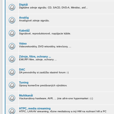
Digitál
Digitálne zdroje signálu. CD, SACD, DVD-A, Minidisc, atď...
Analóg
Analógové zdroje signálu.
Kabeláž
Signálové, reproduktorové, napájacie káble.
Video
Videorekordéry, DVD rekordéry, televízory, ...
Zdroje, filtre, ochrany ...
EMI,RFI filtre, zdroje, ochrany ...
DAC
DA prevodníky si zaslúžia vlastné forum :-)
Tuning
Úpravy komerčne predávaných výrobkov.
Multikanál
Viackanálovy hardware, AVR, ... (nie all-in-one hypermarket :-) )
HTPC, media streaming
HTPC, LAN AV streaming, rôzne mediaboxy a iný HW na rozhraní hifi a PC