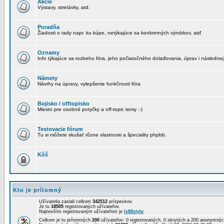
Akcie
Výstavy, stretávky, atd.
Poradňa
Žiadosti o rady napr. ku kúpe, netýkajúce sa konkretných výrobkov, atď
Oznamy
Info týkajúce sa rozbehu fóra, jeho počiatočného dolaďovania, úprav i následnej
Námety
Návrhy na úpravy, vylepšenie funkčnosti fóra
Bojisko / offtopisko
Miesto pre osobné potyčky a off-topic temy :-)
Testovacie fórum
Tu si môžete skušať rôzne vlastnosti a špeciality phpbb.
Kôš
Kto je prítomný
Užívatelia zaslali celkom
342512
príspevkov.
Je tu
18505
registrovaných užívateľov.
Najnovším registrovaným užívateľom je
lv88style
.
Celkom je tu prítomných
200
užívateľov: 0 registrovaných, 0 skrytých a 200 anonymn