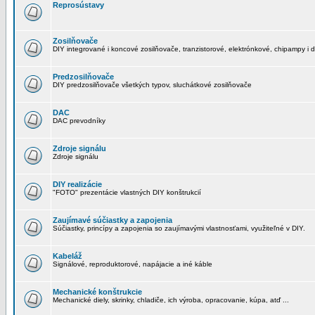
Reprosústavy
Zosilňovače
DIY integrované i koncové zosilňovače, tranzistorové, elektrónkové, chipampy i d
Predzosilňovače
DIY predzosilňovače všetkých typov, sluchátkové zosilňovače
DAC
DAC prevodníky
Zdroje signálu
Zdroje signálu
DIY realizácie
"FOTO" prezentácie vlastných DIY konštrukcií
Zaujímavé súčiastky a zapojenia
Súčiastky, princípy a zapojenia so zaujímavými vlastnosťami, využiteľné v DIY.
Kabeláž
Signálové, reproduktorové, napájacie a iné káble
Mechanické konštrukcie
Mechanické diely, skrinky, chladiče, ich výroba, opracovanie, kúpa, atď ...