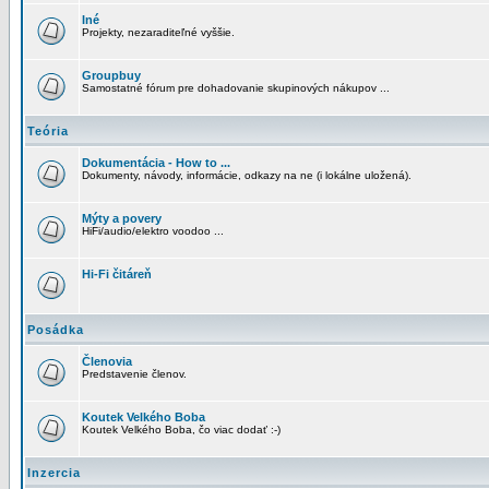
Iné
Projekty, nezaraditeľné vyššie.
Groupbuy
Samostatné fórum pre dohadovanie skupinových nákupov ...
Teória
Dokumentácia - How to ...
Dokumenty, návody, informácie, odkazy na ne (i lokálne uložená).
Mýty a povery
HiFi/audio/elektro voodoo ...
Hi-Fi čitáreň
Posádka
Členovia
Predstavenie členov.
Koutek Velkého Boba
Koutek Velkého Boba, čo viac dodať :-)
Inzercia