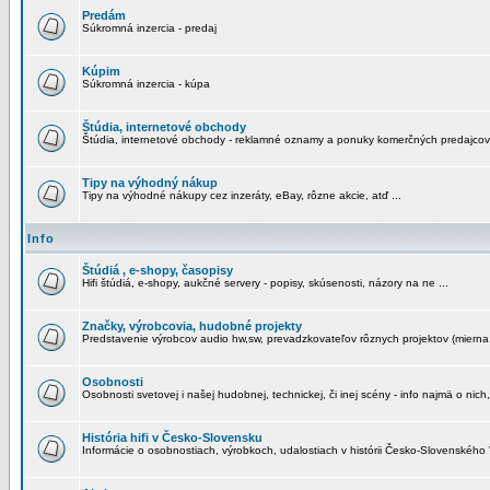
Predám
Súkromná inzercia - predaj
Kúpim
Súkromná inzercia - kúpa
Štúdia, internetové obchody
Štúdia, internetové obchody - reklamné oznamy a ponuky komerčných predajcov
Tipy na výhodný nákup
Tipy na výhodné nákupy cez inzeráty, eBay, rôzne akcie, atď ...
Info
Štúdiá , e-shopy, časopisy
Hifi štúdiá, e-shopy, aukčné servery - popisy, skúsenosti, názory na ne ...
Značky, výrobcovia, hudobné projekty
Predstavenie výrobcov audio hw,sw, prevadzkovateľov rôznych projektov (mierna 
Osobnosti
Osobnosti svetovej i našej hudobnej, technickej, či inej scény - info najmä o nich,
História hifi v Česko-Slovensku
Informácie o osobnostiach, výrobkoch, udalostiach v histórii Česko-Slovenského "