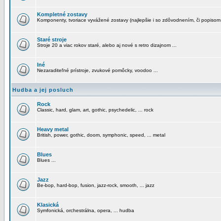
Kompletné zostavy
Komponenty, tvoriace vyvážené zostavy (najlepšie i so zdôvodnením, či popisom
Staré stroje
Stroje 20 a viac rokov staré, alebo aj nové s retro dizajnom ...
Iné
Nezaraditeľné prístroje, zvukové pomôcky, voodoo ...
Hudba a jej posluch
Rock
Classic, hard, glam, art, gothic, psychedelic, ... rock
Heavy metal
British, power, gothic, doom, symphonic, speed, ... metal
Blues
Blues ...
Jazz
Be-bop, hard-bop, fusion, jazz-rock, smooth, ... jazz
Klasická
Symfonická, orchestrálna, opera, ... hudba