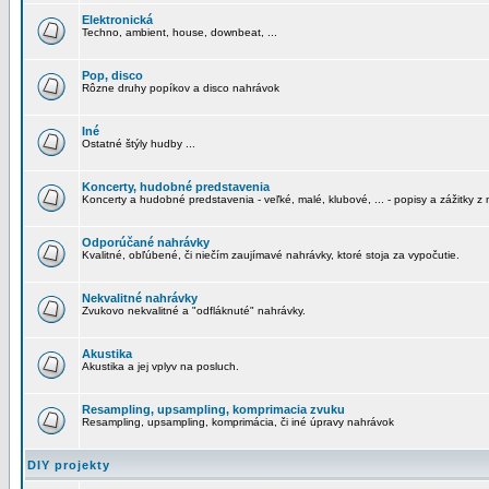
Elektronická
Techno, ambient, house, downbeat, ...
Pop, disco
Rôzne druhy popíkov a disco nahrávok
Iné
Ostatné štýly hudby ...
Koncerty, hudobné predstavenia
Koncerty a hudobné predstavenia - veľké, malé, klubové, ... - popisy a zážitky z 
Odporúčané nahrávky
Kvalitné, obľúbené, či niečím zaujímavé nahrávky, ktoré stoja za vypočutie.
Nekvalitné nahrávky
Zvukovo nekvalitné a "odfláknuté" nahrávky.
Akustika
Akustika a jej vplyv na posluch.
Resampling, upsampling, komprimacia zvuku
Resampling, upsampling, komprimácia, či iné úpravy nahrávok
DIY projekty