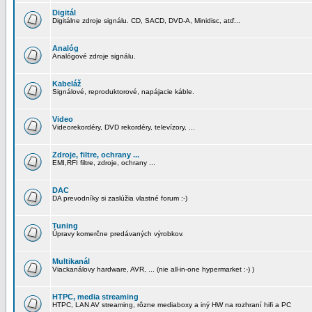
Digitál
Digitálne zdroje signálu. CD, SACD, DVD-A, Minidisc, atď...
Analóg
Analógové zdroje signálu.
Kabeláž
Signálové, reproduktorové, napájacie káble.
Video
Videorekordéry, DVD rekordéry, televízory, ...
Zdroje, filtre, ochrany ...
EMI,RFI filtre, zdroje, ochrany ...
DAC
DA prevodníky si zaslúžia vlastné forum :-)
Tuning
Úpravy komerčne predávaných výrobkov.
Multikanál
Viackanálovy hardware, AVR, ... (nie all-in-one hypermarket :-) )
HTPC, media streaming
HTPC, LAN AV streaming, rôzne mediaboxy a iný HW na rozhraní hifi a PC