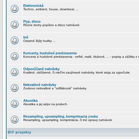
Elektronická
Techno, ambient, house, downbeat, ...
Pop, disco
Rôzne druhy popíkov a disco nahrávok
Iné
Ostatné štýly hudby ...
Koncerty, hudobné predstavenia
Koncerty a hudobné predstavenia - veľké, malé, klubové, ... - popisy a zážitky z 
Odporúčané nahrávky
Kvalitné, obľúbené, či niečím zaujímavé nahrávky, ktoré stoja za vypočutie.
Nekvalitné nahrávky
Zvukovo nekvalitné a "odfláknuté" nahrávky.
Akustika
Akustika a jej vplyv na posluch.
Resampling, upsampling, komprimacia zvuku
Resampling, upsampling, komprimácia, či iné úpravy nahrávok
DIY projekty