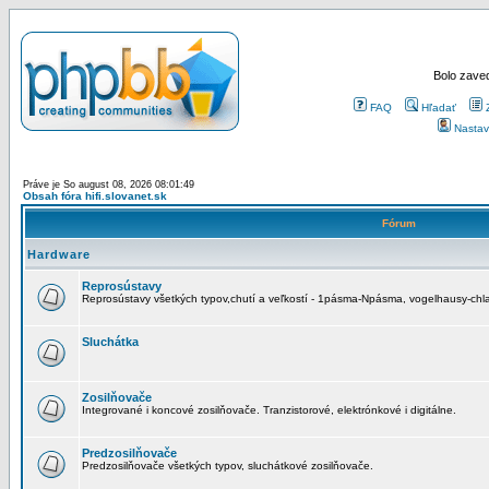
Bolo zaved
FAQ
Hľadať
Nastav
Práve je So august 08, 2026 08:01:49
Obsah fóra hifi.slovanet.sk
Fórum
Hardware
Reprosústavy
Reprosústavy všetkých typov,chutí a veľkostí - 1pásma-Npásma, vogelhausy-chla
Sluchátka
Zosilňovače
Integrované i koncové zosilňovače. Tranzistorové, elektrónkové i digitálne.
Predzosilňovače
Predzosilňovače všetkých typov, sluchátkové zosilňovače.