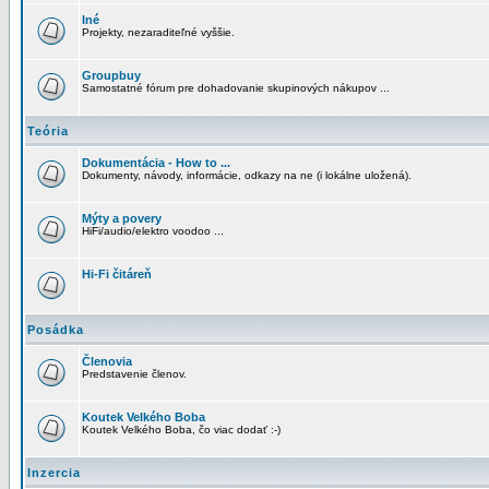
Iné
Projekty, nezaraditeľné vyššie.
Groupbuy
Samostatné fórum pre dohadovanie skupinových nákupov ...
Teória
Dokumentácia - How to ...
Dokumenty, návody, informácie, odkazy na ne (i lokálne uložená).
Mýty a povery
HiFi/audio/elektro voodoo ...
Hi-Fi čitáreň
Posádka
Členovia
Predstavenie členov.
Koutek Velkého Boba
Koutek Velkého Boba, čo viac dodať :-)
Inzercia