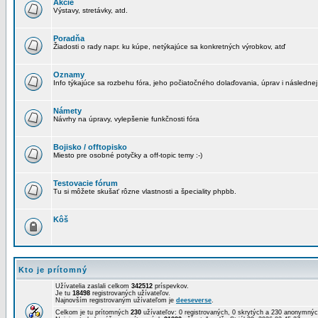
Akcie
Výstavy, stretávky, atd.
Poradňa
Žiadosti o rady napr. ku kúpe, netýkajúce sa konkretných výrobkov, atď
Oznamy
Info týkajúce sa rozbehu fóra, jeho počiatočného dolaďovania, úprav i následnej
Námety
Návrhy na úpravy, vylepšenie funkčnosti fóra
Bojisko / offtopisko
Miesto pre osobné potyčky a off-topic temy :-)
Testovacie fórum
Tu si môžete skušať rôzne vlastnosti a špeciality phpbb.
Kôš
Kto je prítomný
Užívatelia zaslali celkom
342512
príspevkov.
Je tu
18498
registrovaných užívateľov.
Najnovším registrovaným užívateľom je
deeseverse
.
Celkom je tu prítomných
230
užívateľov: 0 registrovaných, 0 skrytých a 230 anonymn