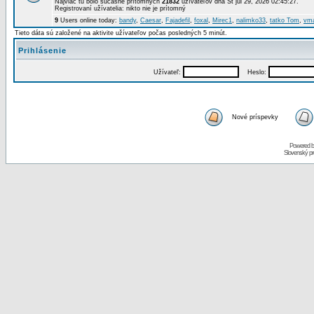
Najviac tu bolo súčasne prítomných
21832
užívateľov dňa St júl 29, 2026 02:45:27.
Registrovaní užívatelia: nikto nie je prítomný
9
Users online today:
bandy
,
Caesar
,
Fajadefil
,
foxal
,
Mirec1
,
nalimko33
,
tatko Tom
,
vm
Tieto dáta sú založené na aktivite užívateľov počas posledných 5 minút.
Prihlásenie
Užívateľ:
Heslo:
Nové príspevky
Powered 
Slovenský p