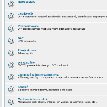
Reprosústavy
Zosilňovače
DIY integrované i koncové zosilňovače, tranzistorové, elektrónkové, chipampy i d
Predzosilňovače
DIY predzosilňovače všetkých typov, sluchátkové zosilňovače
DAC
DAC prevodníky
Zdroje signálu
Zdroje signálu
DIY realizácie
"FOTO" prezentácie vlastných DIY konštrukcií
Zaujímavé súčiastky a zapojenia
Súčiastky, princípy a zapojenia so zaujímavými vlastnosťami, využiteľné v DIY.
Kabeláž
Signálové, reproduktorové, napájacie a iné káble
Mechanické konštrukcie
Mechanické diely, skrinky, chladiče, ich výroba, opracovanie, kúpa, atď ...