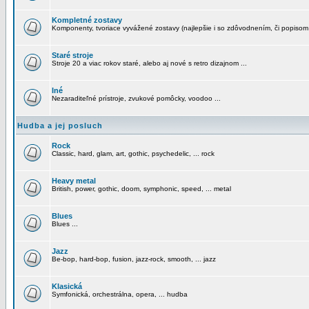
Kompletné zostavy
Komponenty, tvoriace vyvážené zostavy (najlepšie i so zdôvodnením, či popisom
Staré stroje
Stroje 20 a viac rokov staré, alebo aj nové s retro dizajnom ...
Iné
Nezaraditeľné prístroje, zvukové pomôcky, voodoo ...
Hudba a jej posluch
Rock
Classic, hard, glam, art, gothic, psychedelic, ... rock
Heavy metal
British, power, gothic, doom, symphonic, speed, ... metal
Blues
Blues ...
Jazz
Be-bop, hard-bop, fusion, jazz-rock, smooth, ... jazz
Klasická
Symfonická, orchestrálna, opera, ... hudba