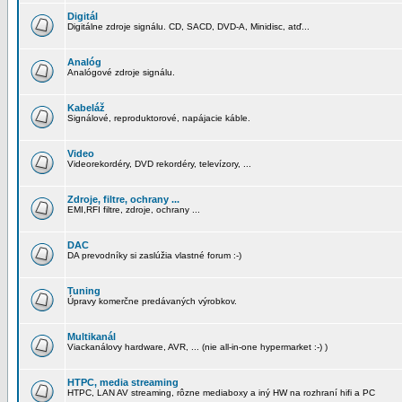
Digitál
Digitálne zdroje signálu. CD, SACD, DVD-A, Minidisc, atď...
Analóg
Analógové zdroje signálu.
Kabeláž
Signálové, reproduktorové, napájacie káble.
Video
Videorekordéry, DVD rekordéry, televízory, ...
Zdroje, filtre, ochrany ...
EMI,RFI filtre, zdroje, ochrany ...
DAC
DA prevodníky si zaslúžia vlastné forum :-)
Tuning
Úpravy komerčne predávaných výrobkov.
Multikanál
Viackanálovy hardware, AVR, ... (nie all-in-one hypermarket :-) )
HTPC, media streaming
HTPC, LAN AV streaming, rôzne mediaboxy a iný HW na rozhraní hifi a PC