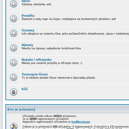
Akcie
Výstavy, stretávky, atd.
Poradňa
Žiadosti o rady napr. ku kúpe, netýkajúce sa konkretných výrobkov, atď
Oznamy
Info týkajúce sa rozbehu fóra, jeho počiatočného dolaďovania, úprav i následnej
Námety
Návrhy na úpravy, vylepšenie funkčnosti fóra
Bojisko / offtopisko
Miesto pre osobné potyčky a off-topic temy :-)
Testovacie fórum
Tu si môžete skušať rôzne vlastnosti a špeciality phpbb.
Kôš
Kto je prítomný
Užívatelia zaslali celkom
342512
príspevkov.
Je tu
18508
registrovaných užívateľov.
Najnovším registrovaným užívateľom je
fun88pictaram
.
Celkom je tu prítomných
233
užívateľov: 0 registrovaných, 0 skrytých a 233 anonymn