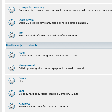
Kompletné zostavy
Komponenty, tvoriace vyvážené zostavy (najlepšie i so zdôvodnením, či popisom
Staré stroje
Stroje 20 a viac rokov staré, alebo aj nové s retro dizajnom ...
Iné
Nezaraditeľné prístroje, zvukové pomôcky, voodoo ...
Hudba a jej posluch
Rock
Classic, hard, glam, art, gothic, psychedelic, ... rock
Heavy metal
British, power, gothic, doom, symphonic, speed, ... metal
Blues
Blues ...
Jazz
Be-bop, hard-bop, fusion, jazz-rock, smooth, ... jazz
Klasická
Symfonická, orchestrálna, opera, ... hudba