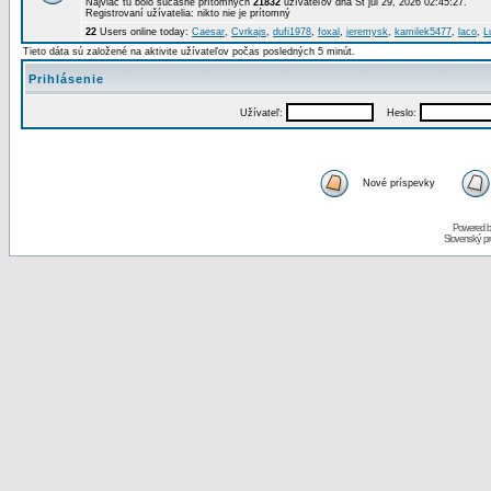
Najviac tu bolo súčasne prítomných
21832
užívateľov dňa St júl 29, 2026 02:45:27.
Registrovaní užívatelia: nikto nie je prítomný
22
Users online today:
Caesar
,
Cvrkajs
,
dufi1978
,
foxal
,
jeremysk
,
kamilek5477
,
laco
,
L
Tieto dáta sú založené na aktivite užívateľov počas posledných 5 minút.
Prihlásenie
Užívateľ:
Heslo:
Nové príspevky
Powered 
Slovenský p