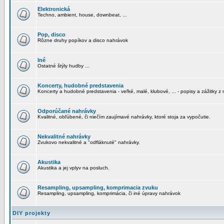
Elektronická
Techno, ambient, house, downbeat, ...
Pop, disco
Rôzne druhy popíkov a disco nahrávok
Iné
Ostatné štýly hudby ...
Koncerty, hudobné predstavenia
Koncerty a hudobné predstavenia - veľké, malé, klubové, ... - popisy a zážitky z 
Odporúčané nahrávky
Kvalitné, obľúbené, či niečím zaujímavé nahrávky, ktoré stoja za vypočutie.
Nekvalitné nahrávky
Zvukovo nekvalitné a "odfláknuté" nahrávky.
Akustika
Akustika a jej vplyv na posluch.
Resampling, upsampling, komprimacia zvuku
Resampling, upsampling, komprimácia, či iné úpravy nahrávok
DIY projekty