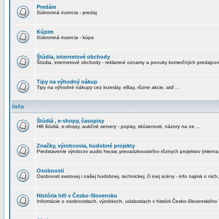
Predám
Súkromná inzercia - predaj
Kúpim
Súkromná inzercia - kúpa
Štúdia, internetové obchody
Štúdia, internetové obchody - reklamné oznamy a ponuky komerčných predajcov
Tipy na výhodný nákup
Tipy na výhodné nákupy cez inzeráty, eBay, rôzne akcie, atď ...
Info
Štúdiá , e-shopy, časopisy
Hifi štúdiá, e-shopy, aukčné servery - popisy, skúsenosti, názory na ne ...
Značky, výrobcovia, hudobné projekty
Predstavenie výrobcov audio hw,sw, prevadzkovateľov rôznych projektov (mierna 
Osobnosti
Osobnosti svetovej i našej hudobnej, technickej, či inej scény - info najmä o nich,
História hifi v Česko-Slovensku
Informácie o osobnostiach, výrobkoch, udalostiach v histórii Česko-Slovenského "