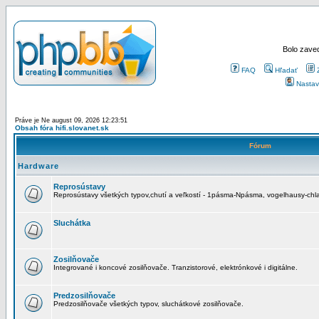
Bolo zaved
FAQ
Hľadať
Nastav
Práve je Ne august 09, 2026 12:23:51
Obsah fóra hifi.slovanet.sk
Fórum
Hardware
Reprosústavy
Reprosústavy všetkých typov,chutí a veľkostí - 1pásma-Npásma, vogelhausy-chla
Sluchátka
Zosilňovače
Integrované i koncové zosilňovače. Tranzistorové, elektrónkové i digitálne.
Predzosilňovače
Predzosilňovače všetkých typov, sluchátkové zosilňovače.