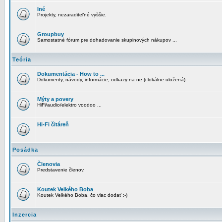
Iné
Projekty, nezaraditeľné vyššie.
Groupbuy
Samostatné fórum pre dohadovanie skupinových nákupov ...
Teória
Dokumentácia - How to ...
Dokumenty, návody, informácie, odkazy na ne (i lokálne uložená).
Mýty a povery
HiFi/audio/elektro voodoo ...
Hi-Fi čitáreň
Posádka
Členovia
Predstavenie členov.
Koutek Velkého Boba
Koutek Velkého Boba, čo viac dodať :-)
Inzercia