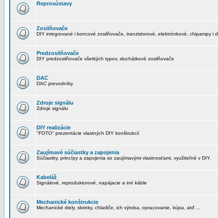
Reprosústavy
Zosilňovače
DIY integrované i koncové zosilňovače, tranzistorové, elektrónkové, chipampy i d
Predzosilňovače
DIY predzosilňovače všetkých typov, sluchátkové zosilňovače
DAC
DAC prevodníky
Zdroje signálu
Zdroje signálu
DIY realizácie
"FOTO" prezentácie vlastných DIY konštrukcií
Zaujímavé súčiastky a zapojenia
Súčiastky, princípy a zapojenia so zaujímavými vlastnosťami, využiteľné v DIY.
Kabeláž
Signálové, reproduktorové, napájacie a iné káble
Mechanické konštrukcie
Mechanické diely, skrinky, chladiče, ich výroba, opracovanie, kúpa, atď ...