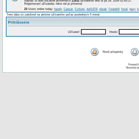
Najviac tu bolo súčasne prítomných
21832
užívateľov dňa St júl 29, 2026 02:45:27.
Registrovaní užívatelia: nikto nie je prítomný
23
Users online today:
bandy
,
Caesar
,
Cvrkajs
,
dufi1978
,
elisak
,
Fajadefil
,
foxal
,
gazy
,
k
Tieto dáta sú založené na aktivite užívateľov počas posledných 5 minút.
Prihlásenie
Užívateľ:
Heslo:
Nové príspevky
Powered 
Slovenský p