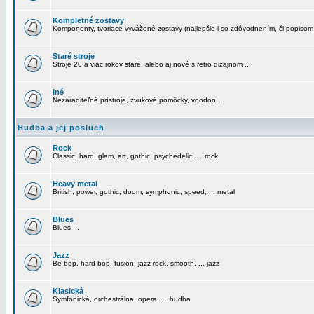
Kompletné zostavy
Komponenty, tvoriace vyvážené zostavy (najlepšie i so zdôvodnením, či popisom
Staré stroje
Stroje 20 a viac rokov staré, alebo aj nové s retro dizajnom ...
Iné
Nezaraditeľné prístroje, zvukové pomôcky, voodoo ...
Hudba a jej posluch
Rock
Classic, hard, glam, art, gothic, psychedelic, ... rock
Heavy metal
British, power, gothic, doom, symphonic, speed, ... metal
Blues
Blues ...
Jazz
Be-bop, hard-bop, fusion, jazz-rock, smooth, ... jazz
Klasická
Symfonická, orchestrálna, opera, ... hudba