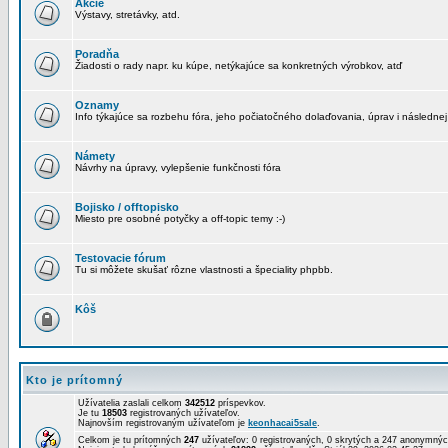
Akcie
Výstavy, stretávky, atd.
Poradňa
Žiadosti o rady napr. ku kúpe, netýkajúce sa konkretných výrobkov, atď
Oznamy
Info týkajúce sa rozbehu fóra, jeho počiatočného dolaďovania, úprav i následnej
Námety
Návrhy na úpravy, vylepšenie funkčnosti fóra
Bojisko / offtopisko
Miesto pre osobné potyčky a off-topic temy :-)
Testovacie fórum
Tu si môžete skušať rôzne vlastnosti a špeciality phpbb.
Kôš
Kto je prítomný
Užívatelia zaslali celkom
342512
príspevkov.
Je tu
18503
registrovaných užívateľov.
Najnovším registrovaným užívateľom je
keonhacai5sale
.
Celkom je tu prítomných
247
užívateľov: 0 registrovaných, 0 skrytých a 247 anonymn