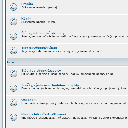
Predám
Súkromná inzercia - predaj
Kúpim
Súkromná inzercia - kúpa
Štúdia, internetové obchody
Štúdia, internetové obchody - reklamné oznamy a ponuky komerčných predajcov
Tipy na výhodný nákup
Tipy na výhodné nákupy cez inzeráty, eBay, rôzne akcie, atď ...
Info
Štúdiá , e-shopy, časopisy
Hifi štúdiá, e-shopy, aukčné servery - popisy, skúsenosti, názory na ne ...
Značky, výrobcovia, hudobné projekty
Predstavenie výrobcov audio hw,sw, prevadzkovateľov rôznych projektov (mierna 
Osobnosti
Osobnosti svetovej i našej hudobnej, technickej, či inej scény - info najmä o nich,
História hifi v Česko-Slovensku
Informácie o osobnostiach, výrobkoch, udalostiach v histórii Česko-Slovenského "