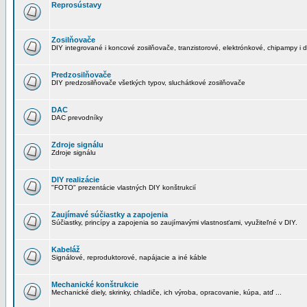
Reprosústavy
Zosilňovače
DIY integrované i koncové zosilňovače, tranzistorové, elektrónkové, chipampy i d
Predzosilňovače
DIY predzosilňovače všetkých typov, sluchátkové zosilňovače
DAC
DAC prevodníky
Zdroje signálu
Zdroje signálu
DIY realizácie
"FOTO" prezentácie vlastných DIY konštrukcií
Zaujímavé súčiastky a zapojenia
Súčiastky, princípy a zapojenia so zaujímavými vlastnosťami, využiteľné v DIY.
Kabeláž
Signálové, reproduktorové, napájacie a iné káble
Mechanické konštrukcie
Mechanické diely, skrinky, chladiče, ich výroba, opracovanie, kúpa, atď ...