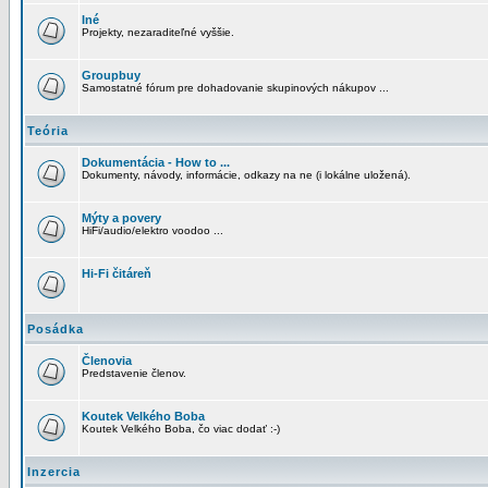
Iné
Projekty, nezaraditeľné vyššie.
Groupbuy
Samostatné fórum pre dohadovanie skupinových nákupov ...
Teória
Dokumentácia - How to ...
Dokumenty, návody, informácie, odkazy na ne (i lokálne uložená).
Mýty a povery
HiFi/audio/elektro voodoo ...
Hi-Fi čitáreň
Posádka
Členovia
Predstavenie členov.
Koutek Velkého Boba
Koutek Velkého Boba, čo viac dodať :-)
Inzercia