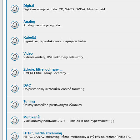
Digitál
Digitálne zdroje signálu. CD, SACD, DVD-A, Minidisc, atď...
Analóg
Analógové zdroje signálu.
Kabeláž
Signálové, reproduktorové, napájacie káble.
Video
Videorekordéry, DVD rekordéry, televízory, ...
Zdroje, filtre, ochrany ...
EMI,RFI filtre, zdroje, ochrany ...
DAC
DA prevodníky si zaslúžia vlastné forum :-)
Tuning
Úpravy komerčne predávaných výrobkov.
Multikanál
Viackanálovy hardware, AVR, ... (nie all-in-one hypermarket :-) )
HTPC, media streaming
HTPC, LAN AV streaming, rôzne mediaboxy a iný HW na rozhraní hifi a PC