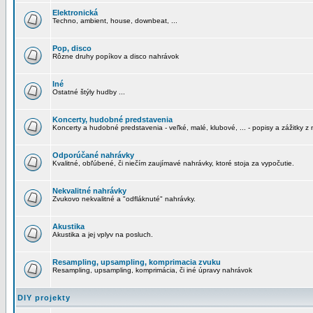
Elektronická
Techno, ambient, house, downbeat, ...
Pop, disco
Rôzne druhy popíkov a disco nahrávok
Iné
Ostatné štýly hudby ...
Koncerty, hudobné predstavenia
Koncerty a hudobné predstavenia - veľké, malé, klubové, ... - popisy a zážitky z 
Odporúčané nahrávky
Kvalitné, obľúbené, či niečím zaujímavé nahrávky, ktoré stoja za vypočutie.
Nekvalitné nahrávky
Zvukovo nekvalitné a "odfláknuté" nahrávky.
Akustika
Akustika a jej vplyv na posluch.
Resampling, upsampling, komprimacia zvuku
Resampling, upsampling, komprimácia, či iné úpravy nahrávok
DIY projekty