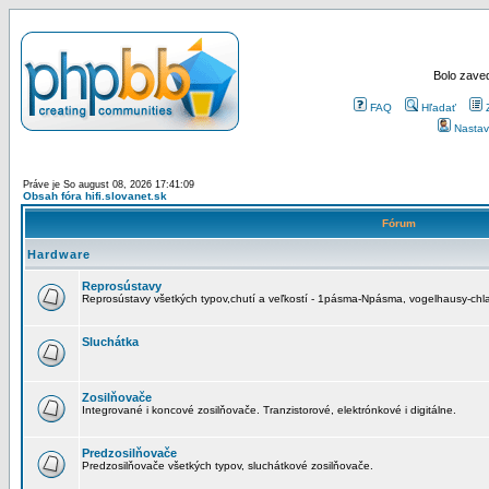
Bolo zaved
FAQ
Hľadať
Nastav
Práve je So august 08, 2026 17:41:09
Obsah fóra hifi.slovanet.sk
Fórum
Hardware
Reprosústavy
Reprosústavy všetkých typov,chutí a veľkostí - 1pásma-Npásma, vogelhausy-chla
Sluchátka
Zosilňovače
Integrované i koncové zosilňovače. Tranzistorové, elektrónkové i digitálne.
Predzosilňovače
Predzosilňovače všetkých typov, sluchátkové zosilňovače.