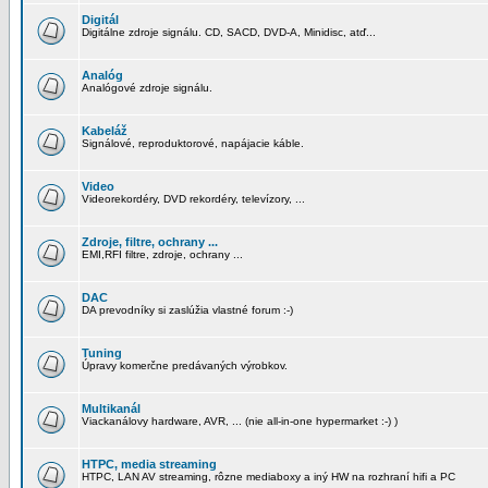
Digitál
Digitálne zdroje signálu. CD, SACD, DVD-A, Minidisc, atď...
Analóg
Analógové zdroje signálu.
Kabeláž
Signálové, reproduktorové, napájacie káble.
Video
Videorekordéry, DVD rekordéry, televízory, ...
Zdroje, filtre, ochrany ...
EMI,RFI filtre, zdroje, ochrany ...
DAC
DA prevodníky si zaslúžia vlastné forum :-)
Tuning
Úpravy komerčne predávaných výrobkov.
Multikanál
Viackanálovy hardware, AVR, ... (nie all-in-one hypermarket :-) )
HTPC, media streaming
HTPC, LAN AV streaming, rôzne mediaboxy a iný HW na rozhraní hifi a PC