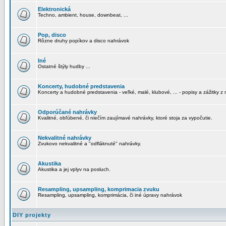
Elektronická
Techno, ambient, house, downbeat, ...
Pop, disco
Rôzne druhy popíkov a disco nahrávok
Iné
Ostatné štýly hudby ...
Koncerty, hudobné predstavenia
Koncerty a hudobné predstavenia - veľké, malé, klubové, ... - popisy a zážitky z 
Odporúčané nahrávky
Kvalitné, obľúbené, či niečím zaujímavé nahrávky, ktoré stoja za vypočutie.
Nekvalitné nahrávky
Zvukovo nekvalitné a "odfláknuté" nahrávky.
Akustika
Akustika a jej vplyv na posluch.
Resampling, upsampling, komprimacia zvuku
Resampling, upsampling, komprimácia, či iné úpravy nahrávok
DIY projekty