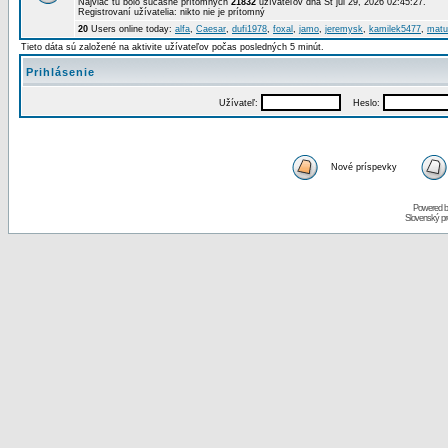
Najviac tu bolo súčasne prítomných
21832
užívateľov dňa St júl 29, 2026 02:45:27.
Registrovaní užívatelia: nikto nie je prítomný
20
Users online today:
alfa
,
Caesar
,
dufi1978
,
foxal
,
jamo
,
jeremysk
,
kamilek5477
,
matu
Tieto dáta sú založené na aktivite užívateľov počas posledných 5 minút.
Prihlásenie
Užívateľ:
Heslo:
Nové príspevky
Powered 
Slovenský p