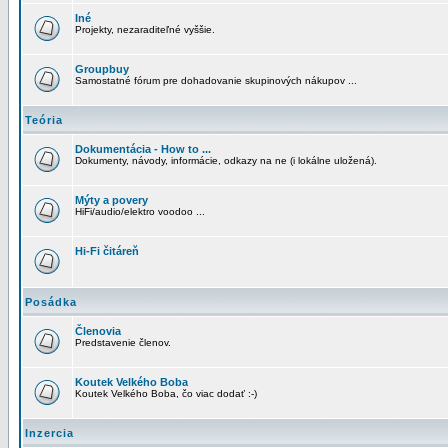
Iné
Projekty, nezaraditeľné vyššie.
Groupbuy
Samostatné fórum pre dohadovanie skupinových nákupov ...
Teória
Dokumentácia - How to ...
Dokumenty, návody, informácie, odkazy na ne (i lokálne uložená).
Mýty a povery
HiFi/audio/elektro voodoo ...
Hi-Fi čitáreň
Posádka
Členovia
Predstavenie členov.
Koutek Velkého Boba
Koutek Velkého Boba, čo viac dodať :-)
Inzercia