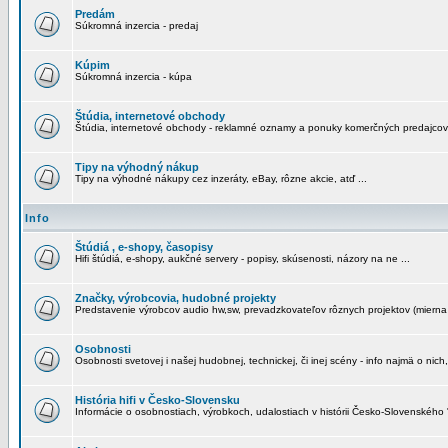
Predám
Súkromná inzercia - predaj
Kúpim
Súkromná inzercia - kúpa
Štúdia, internetové obchody
Štúdia, internetové obchody - reklamné oznamy a ponuky komerčných predajcov
Tipy na výhodný nákup
Tipy na výhodné nákupy cez inzeráty, eBay, rôzne akcie, atď ...
Info
Štúdiá , e-shopy, časopisy
Hifi štúdiá, e-shopy, aukčné servery - popisy, skúsenosti, názory na ne ...
Značky, výrobcovia, hudobné projekty
Predstavenie výrobcov audio hw,sw, prevadzkovateľov rôznych projektov (mierna 
Osobnosti
Osobnosti svetovej i našej hudobnej, technickej, či inej scény - info najmä o nich,
História hifi v Česko-Slovensku
Informácie o osobnostiach, výrobkoch, udalostiach v histórii Česko-Slovenského "