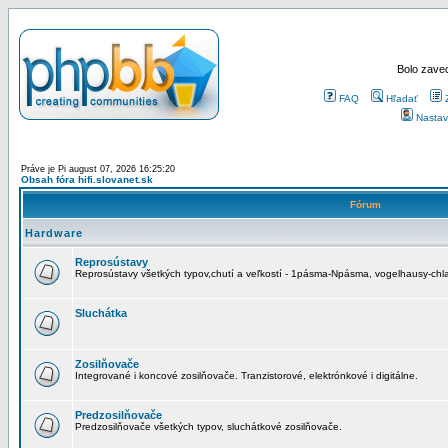
Bolo zaved
FAQ
Hľadať
Nastav
Práve je Pi august 07, 2026 16:25:20
Obsah fóra hifi.slovanet.sk
Fórum
Hardware
Reprosústavy
Reprosústavy všetkých typov,chutí a veľkostí - 1pásma-Npásma, vogelhausy-chla
Sluchátka
Zosilňovače
Integrované i koncové zosilňovače. Tranzistorové, elektrónkové i digitálne.
Predzosilňovače
Predzosilňovače všetkých typov, sluchátkové zosilňovače.