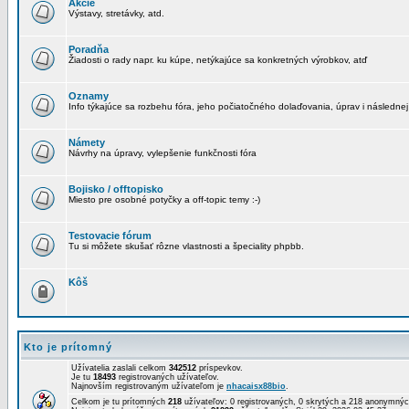
Akcie
Výstavy, stretávky, atd.
Poradňa
Žiadosti o rady napr. ku kúpe, netýkajúce sa konkretných výrobkov, atď
Oznamy
Info týkajúce sa rozbehu fóra, jeho počiatočného dolaďovania, úprav i následnej
Námety
Návrhy na úpravy, vylepšenie funkčnosti fóra
Bojisko / offtopisko
Miesto pre osobné potyčky a off-topic temy :-)
Testovacie fórum
Tu si môžete skušať rôzne vlastnosti a špeciality phpbb.
Kôš
Kto je prítomný
Užívatelia zaslali celkom
342512
príspevkov.
Je tu
18493
registrovaných užívateľov.
Najnovším registrovaným užívateľom je
nhacaisx88bio
.
Celkom je tu prítomných
218
užívateľov: 0 registrovaných, 0 skrytých a 218 anonymn