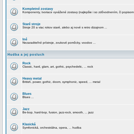
Kompletné zostavy
Komponenty, tvoriace vyvážené zostavy (najlepšie i so zdôvodnením, či popisom
Staré stroje
Stroje 20 a viac rokov staré, alebo aj nové s retro dizajnom ...
Iné
Nezaraditeľné prístroje, zvukové pomôcky, voodoo ...
Hudba a jej posluch
Rock
Classic, hard, glam, art, gothic, psychedelic, ... rock
Heavy metal
British, power, gothic, doom, symphonic, speed, ... metal
Blues
Blues ...
Jazz
Be-bop, hard-bop, fusion, jazz-rock, smooth, ... jazz
Klasická
Symfonická, orchestrálna, opera, ... hudba