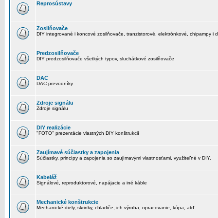
Reprosústavy
Zosilňovače
DIY integrované i koncové zosilňovače, tranzistorové, elektrónkové, chipampy i d
Predzosilňovače
DIY predzosilňovače všetkých typov, sluchátkové zosilňovače
DAC
DAC prevodníky
Zdroje signálu
Zdroje signálu
DIY realizácie
"FOTO" prezentácie vlastných DIY konštrukcií
Zaujímavé súčiastky a zapojenia
Súčiastky, princípy a zapojenia so zaujímavými vlastnosťami, využiteľné v DIY.
Kabeláž
Signálové, reproduktorové, napájacie a iné káble
Mechanické konštrukcie
Mechanické diely, skrinky, chladiče, ich výroba, opracovanie, kúpa, atď ...