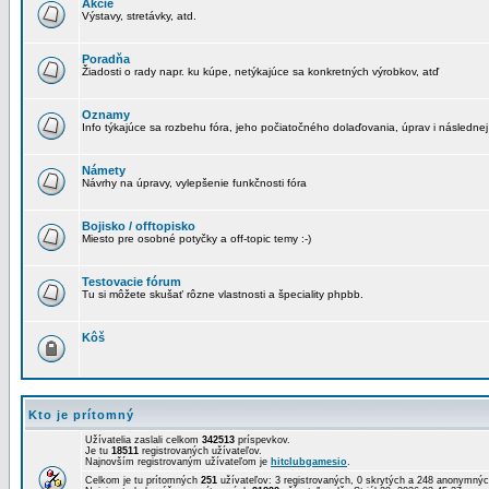
Akcie
Výstavy, stretávky, atd.
Poradňa
Žiadosti o rady napr. ku kúpe, netýkajúce sa konkretných výrobkov, atď
Oznamy
Info týkajúce sa rozbehu fóra, jeho počiatočného dolaďovania, úprav i následnej
Námety
Návrhy na úpravy, vylepšenie funkčnosti fóra
Bojisko / offtopisko
Miesto pre osobné potyčky a off-topic temy :-)
Testovacie fórum
Tu si môžete skušať rôzne vlastnosti a špeciality phpbb.
Kôš
Kto je prítomný
Užívatelia zaslali celkom
342513
príspevkov.
Je tu
18511
registrovaných užívateľov.
Najnovším registrovaným užívateľom je
hitclubgamesio
.
Celkom je tu prítomných
251
užívateľov: 3 registrovaných, 0 skrytých a 248 anonymn