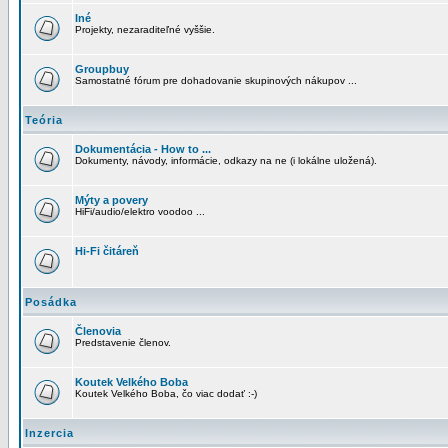
Iné
Projekty, nezaraditeľné vyššie.
Groupbuy
Samostatné fórum pre dohadovanie skupinových nákupov ...
Teória
Dokumentácia - How to ...
Dokumenty, návody, informácie, odkazy na ne (i lokálne uložená).
Mýty a povery
HiFi/audio/elektro voodoo ...
Hi-Fi čitáreň
Posádka
Členovia
Predstavenie členov.
Koutek Velkého Boba
Koutek Velkého Boba, čo viac dodať :-)
Inzercia