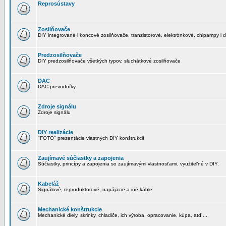
Reprosústavy
Zosilňovače
DIY integrované i koncové zosilňovače, tranzistorové, elektrónkové, chipampy i d
Predzosilňovače
DIY predzosilňovače všetkých typov, sluchátkové zosilňovače
DAC
DAC prevodníky
Zdroje signálu
Zdroje signálu
DIY realizácie
"FOTO" prezentácie vlastných DIY konštrukcií
Zaujímavé súčiastky a zapojenia
Súčiastky, princípy a zapojenia so zaujímavými vlastnosťami, využiteľné v DIY.
Kabeláž
Signálové, reproduktorové, napájacie a iné káble
Mechanické konštrukcie
Mechanické diely, skrinky, chladiče, ich výroba, opracovanie, kúpa, atď ...