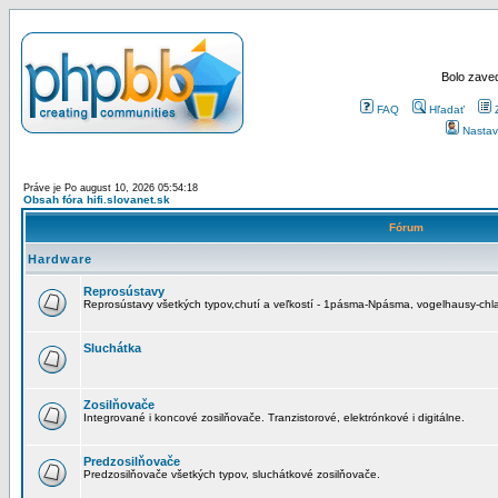
Bolo zaved
FAQ
Hľadať
Nastav
Práve je Po august 10, 2026 05:54:18
Obsah fóra hifi.slovanet.sk
Fórum
Hardware
Reprosústavy
Reprosústavy všetkých typov,chutí a veľkostí - 1pásma-Npásma, vogelhausy-chla
Sluchátka
Zosilňovače
Integrované i koncové zosilňovače. Tranzistorové, elektrónkové i digitálne.
Predzosilňovače
Predzosilňovače všetkých typov, sluchátkové zosilňovače.