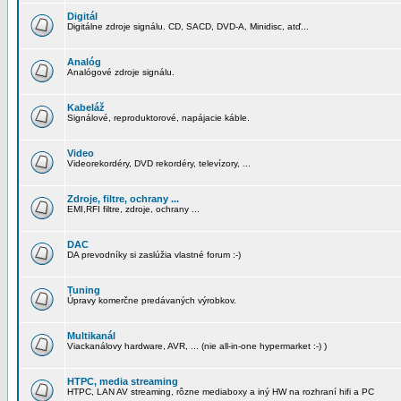
Digitál
Digitálne zdroje signálu. CD, SACD, DVD-A, Minidisc, atď...
Analóg
Analógové zdroje signálu.
Kabeláž
Signálové, reproduktorové, napájacie káble.
Video
Videorekordéry, DVD rekordéry, televízory, ...
Zdroje, filtre, ochrany ...
EMI,RFI filtre, zdroje, ochrany ...
DAC
DA prevodníky si zaslúžia vlastné forum :-)
Tuning
Úpravy komerčne predávaných výrobkov.
Multikanál
Viackanálovy hardware, AVR, ... (nie all-in-one hypermarket :-) )
HTPC, media streaming
HTPC, LAN AV streaming, rôzne mediaboxy a iný HW na rozhraní hifi a PC