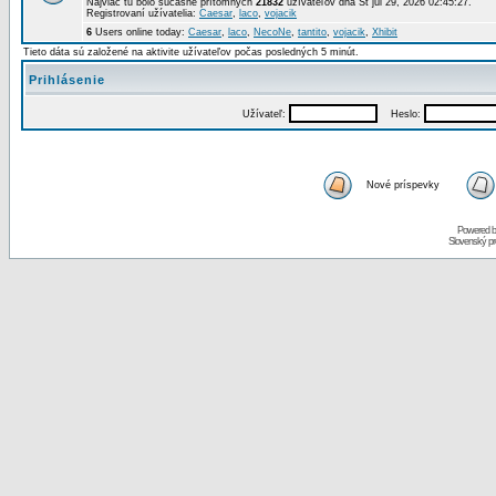
Najviac tu bolo súčasne prítomných
21832
užívateľov dňa St júl 29, 2026 02:45:27.
Registrovaní užívatelia:
Caesar
,
laco
,
vojacik
6
Users online today:
Caesar
,
laco
,
NecoNe
,
tantito
,
vojacik
,
Xhibit
Tieto dáta sú založené na aktivite užívateľov počas posledných 5 minút.
Prihlásenie
Užívateľ:
Heslo:
Nové príspevky
Powered 
Slovenský p