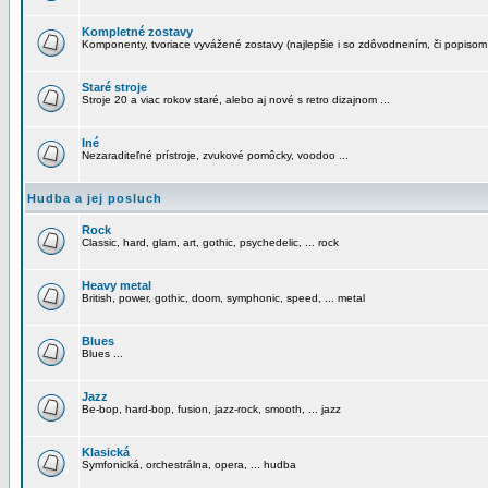
Kompletné zostavy
Komponenty, tvoriace vyvážené zostavy (najlepšie i so zdôvodnením, či popisom
Staré stroje
Stroje 20 a viac rokov staré, alebo aj nové s retro dizajnom ...
Iné
Nezaraditeľné prístroje, zvukové pomôcky, voodoo ...
Hudba a jej posluch
Rock
Classic, hard, glam, art, gothic, psychedelic, ... rock
Heavy metal
British, power, gothic, doom, symphonic, speed, ... metal
Blues
Blues ...
Jazz
Be-bop, hard-bop, fusion, jazz-rock, smooth, ... jazz
Klasická
Symfonická, orchestrálna, opera, ... hudba