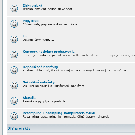
Elektronická
Techno, ambient, house, downbeat, ...
Pop, disco
Rôzne druhy popíkov a disco nahrávok
Iné
Ostatné štýly hudby ...
Koncerty, hudobné predstavenia
Koncerty a hudobné predstavenia - veľké, malé, klubové, ... - popisy a zážitky z 
Odporúčané nahrávky
Kvalitné, obľúbené, či niečím zaujímavé nahrávky, ktoré stoja za vypočutie.
Nekvalitné nahrávky
Zvukovo nekvalitné a "odfláknuté" nahrávky.
Akustika
Akustika a jej vplyv na posluch.
Resampling, upsampling, komprimacia zvuku
Resampling, upsampling, komprimácia, či iné úpravy nahrávok
DIY projekty