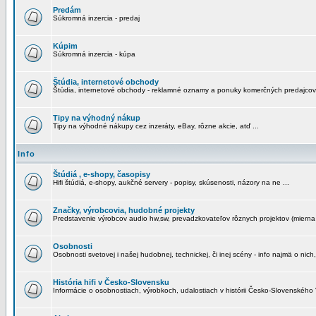
Predám
Súkromná inzercia - predaj
Kúpim
Súkromná inzercia - kúpa
Štúdia, internetové obchody
Štúdia, internetové obchody - reklamné oznamy a ponuky komerčných predajcov
Tipy na výhodný nákup
Tipy na výhodné nákupy cez inzeráty, eBay, rôzne akcie, atď ...
Info
Štúdiá , e-shopy, časopisy
Hifi štúdiá, e-shopy, aukčné servery - popisy, skúsenosti, názory na ne ...
Značky, výrobcovia, hudobné projekty
Predstavenie výrobcov audio hw,sw, prevadzkovateľov rôznych projektov (mierna 
Osobnosti
Osobnosti svetovej i našej hudobnej, technickej, či inej scény - info najmä o nich,
História hifi v Česko-Slovensku
Informácie o osobnostiach, výrobkoch, udalostiach v histórii Česko-Slovenského "