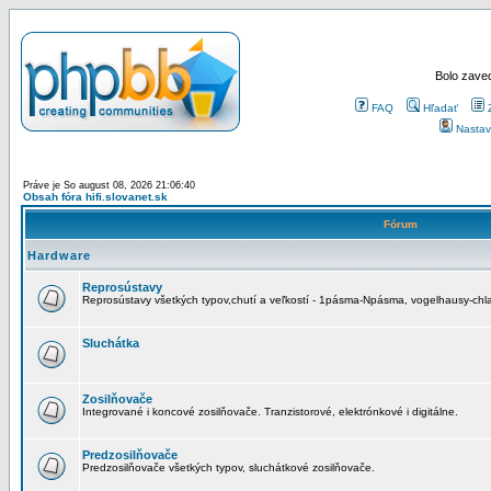
Bolo zaved
FAQ
Hľadať
Nastav
Práve je So august 08, 2026 21:06:40
Obsah fóra hifi.slovanet.sk
Fórum
Hardware
Reprosústavy
Reprosústavy všetkých typov,chutí a veľkostí - 1pásma-Npásma, vogelhausy-chla
Sluchátka
Zosilňovače
Integrované i koncové zosilňovače. Tranzistorové, elektrónkové i digitálne.
Predzosilňovače
Predzosilňovače všetkých typov, sluchátkové zosilňovače.