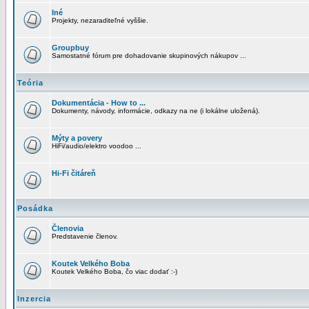
Iné
Projekty, nezaraditeľné vyššie.
Groupbuy
Samostatné fórum pre dohadovanie skupinových nákupov ...
Teória
Dokumentácia - How to ...
Dokumenty, návody, informácie, odkazy na ne (i lokálne uložená).
Mýty a povery
HiFi/audio/elektro voodoo ...
Hi-Fi čitáreň
Posádka
Členovia
Predstavenie členov.
Koutek Velkého Boba
Koutek Velkého Boba, čo viac dodať :-)
Inzercia