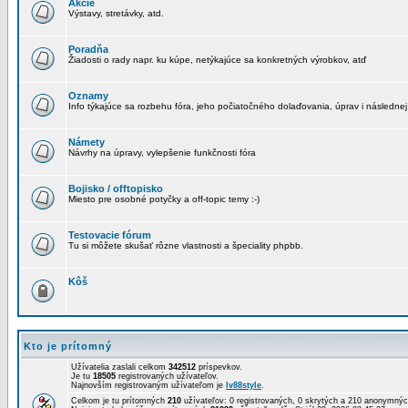
Akcie
Výstavy, stretávky, atd.
Poradňa
Žiadosti o rady napr. ku kúpe, netýkajúce sa konkretných výrobkov, atď
Oznamy
Info týkajúce sa rozbehu fóra, jeho počiatočného dolaďovania, úprav i následnej
Námety
Návrhy na úpravy, vylepšenie funkčnosti fóra
Bojisko / offtopisko
Miesto pre osobné potyčky a off-topic temy :-)
Testovacie fórum
Tu si môžete skušať rôzne vlastnosti a špeciality phpbb.
Kôš
Kto je prítomný
Užívatelia zaslali celkom
342512
príspevkov.
Je tu
18505
registrovaných užívateľov.
Najnovším registrovaným užívateľom je
lv88style
.
Celkom je tu prítomných
210
užívateľov: 0 registrovaných, 0 skrytých a 210 anonymn