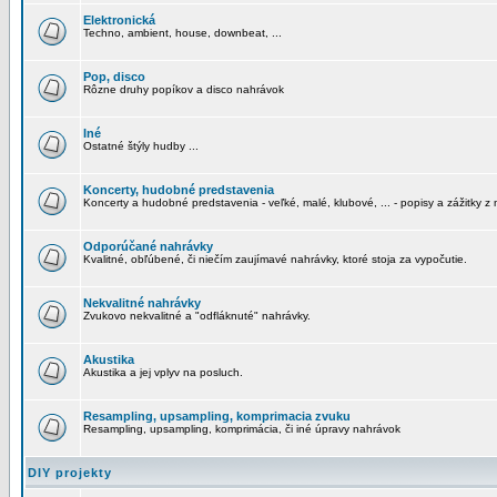
Elektronická
Techno, ambient, house, downbeat, ...
Pop, disco
Rôzne druhy popíkov a disco nahrávok
Iné
Ostatné štýly hudby ...
Koncerty, hudobné predstavenia
Koncerty a hudobné predstavenia - veľké, malé, klubové, ... - popisy a zážitky z 
Odporúčané nahrávky
Kvalitné, obľúbené, či niečím zaujímavé nahrávky, ktoré stoja za vypočutie.
Nekvalitné nahrávky
Zvukovo nekvalitné a "odfláknuté" nahrávky.
Akustika
Akustika a jej vplyv na posluch.
Resampling, upsampling, komprimacia zvuku
Resampling, upsampling, komprimácia, či iné úpravy nahrávok
DIY projekty