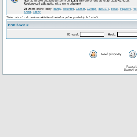
Najviac tu bolo súčasne prítomných
21832
užívateľov dňa St júl 29, 2026 02:45:27.
Registrovaní užívatelia: nikto nie je prítomný
25
Users online today:
bandy
,
blesk666
,
Caesar
,
Cvrkajs
,
dufi1978
,
elisak
,
Fajadefil
,
fox
Xhibit
,
Zdeny
Tieto dáta sú založené na aktivite užívateľov počas posledných 5 minút.
Prihlásenie
Užívateľ:
Heslo:
Nové príspevky
Powered 
Slovenský p