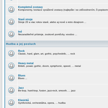
Kompletné zostavy
Komponenty, tvoriace vyvážené zostavy (najlepšie i so zdôvodnením, či popisom
Staré stroje
Stroje 20 a viac rokov staré, alebo aj nové s retro dizajnom ...
Iné
Nezaraditeľné prístroje, zvukové pomôcky, voodoo ...
Hudba a jej posluch
Rock
Classic, hard, glam, art, gothic, psychedelic, ... rock
Heavy metal
British, power, gothic, doom, symphonic, speed, ... metal
Blues
Blues ...
Jazz
Be-bop, hard-bop, fusion, jazz-rock, smooth, ... jazz
Klasická
Symfonická, orchestrálna, opera, ... hudba