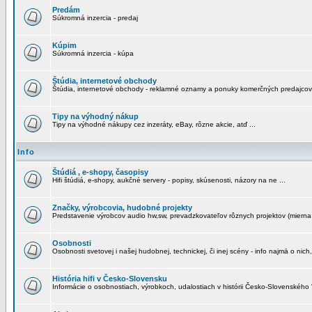
Predám
Súkromná inzercia - predaj
Kúpim
Súkromná inzercia - kúpa
Štúdia, internetové obchody
Štúdia, internetové obchody - reklamné oznamy a ponuky komerčných predajcov
Tipy na výhodný nákup
Tipy na výhodné nákupy cez inzeráty, eBay, rôzne akcie, atď ...
Info
Štúdiá , e-shopy, časopisy
Hifi štúdiá, e-shopy, aukčné servery - popisy, skúsenosti, názory na ne ...
Značky, výrobcovia, hudobné projekty
Predstavenie výrobcov audio hw,sw, prevadzkovateľov rôznych projektov (mierna 
Osobnosti
Osobnosti svetovej i našej hudobnej, technickej, či inej scény - info najmä o nich,
História hifi v Česko-Slovensku
Informácie o osobnostiach, výrobkoch, udalostiach v histórii Česko-Slovenského "