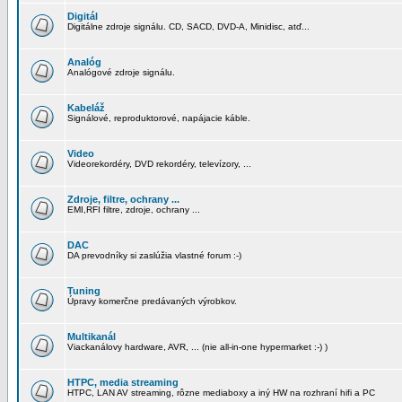
Digitál
Digitálne zdroje signálu. CD, SACD, DVD-A, Minidisc, atď...
Analóg
Analógové zdroje signálu.
Kabeláž
Signálové, reproduktorové, napájacie káble.
Video
Videorekordéry, DVD rekordéry, televízory, ...
Zdroje, filtre, ochrany ...
EMI,RFI filtre, zdroje, ochrany ...
DAC
DA prevodníky si zaslúžia vlastné forum :-)
Tuning
Úpravy komerčne predávaných výrobkov.
Multikanál
Viackanálovy hardware, AVR, ... (nie all-in-one hypermarket :-) )
HTPC, media streaming
HTPC, LAN AV streaming, rôzne mediaboxy a iný HW na rozhraní hifi a PC