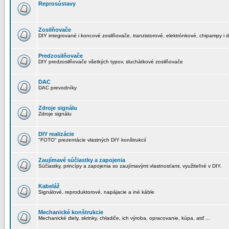
Reprosústavy
Zosilňovače
DIY integrované i koncové zosilňovače, tranzistorové, elektrónkové, chipampy i d
Predzosilňovače
DIY predzosilňovače všetkých typov, sluchátkové zosilňovače
DAC
DAC prevodníky
Zdroje signálu
Zdroje signálu
DIY realizácie
"FOTO" prezentácie vlastných DIY konštrukcií
Zaujímavé súčiastky a zapojenia
Súčiastky, princípy a zapojenia so zaujímavými vlastnosťami, využiteľné v DIY.
Kabeláž
Signálové, reproduktorové, napájacie a iné káble
Mechanické konštrukcie
Mechanické diely, skrinky, chladiče, ich výroba, opracovanie, kúpa, atď ...