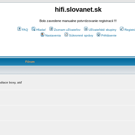
hifi.slovanet.sk
Bolo zavedene manualne potvrdzovanie registracii !!!
FAQ
Hľadať
Zoznam užívateľov
Užívateľské skupiny
Registr
Nastavenia
Súkromné správy
Prihlásenie
Fórum
diace boxy, atď