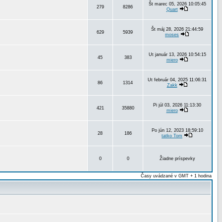
Št marec 05, 2026 10:05:45
279
8286
Quart
Št máj 28, 2026 21:44:59
629
5939
moses
Ut január 13, 2026 10:54:15
45
383
miero
Ut február 04, 2025 11:06:31
86
1314
Zakk
Pi júl 03, 2026 11:13:30
421
35880
miero
Po jún 12, 2023 18:59:10
28
186
tatko Tom
0
0
Žiadne príspevky
Časy uvádzané v GMT + 1 hodina