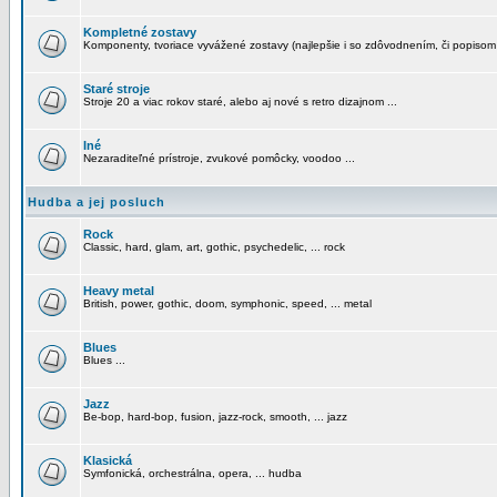
Kompletné zostavy
Komponenty, tvoriace vyvážené zostavy (najlepšie i so zdôvodnením, či popisom
Staré stroje
Stroje 20 a viac rokov staré, alebo aj nové s retro dizajnom ...
Iné
Nezaraditeľné prístroje, zvukové pomôcky, voodoo ...
Hudba a jej posluch
Rock
Classic, hard, glam, art, gothic, psychedelic, ... rock
Heavy metal
British, power, gothic, doom, symphonic, speed, ... metal
Blues
Blues ...
Jazz
Be-bop, hard-bop, fusion, jazz-rock, smooth, ... jazz
Klasická
Symfonická, orchestrálna, opera, ... hudba