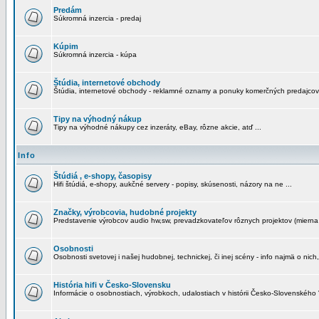
Predám
Súkromná inzercia - predaj
Kúpim
Súkromná inzercia - kúpa
Štúdia, internetové obchody
Štúdia, internetové obchody - reklamné oznamy a ponuky komerčných predajcov
Tipy na výhodný nákup
Tipy na výhodné nákupy cez inzeráty, eBay, rôzne akcie, atď ...
Info
Štúdiá , e-shopy, časopisy
Hifi štúdiá, e-shopy, aukčné servery - popisy, skúsenosti, názory na ne ...
Značky, výrobcovia, hudobné projekty
Predstavenie výrobcov audio hw,sw, prevadzkovateľov rôznych projektov (mierna 
Osobnosti
Osobnosti svetovej i našej hudobnej, technickej, či inej scény - info najmä o nich,
História hifi v Česko-Slovensku
Informácie o osobnostiach, výrobkoch, udalostiach v histórii Česko-Slovenského "