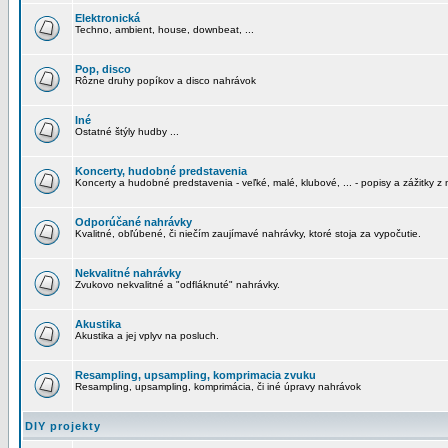
Elektronická
Techno, ambient, house, downbeat, ...
Pop, disco
Rôzne druhy popíkov a disco nahrávok
Iné
Ostatné štýly hudby ...
Koncerty, hudobné predstavenia
Koncerty a hudobné predstavenia - veľké, malé, klubové, ... - popisy a zážitky z 
Odporúčané nahrávky
Kvalitné, obľúbené, či niečím zaujímavé nahrávky, ktoré stoja za vypočutie.
Nekvalitné nahrávky
Zvukovo nekvalitné a "odfláknuté" nahrávky.
Akustika
Akustika a jej vplyv na posluch.
Resampling, upsampling, komprimacia zvuku
Resampling, upsampling, komprimácia, či iné úpravy nahrávok
DIY projekty