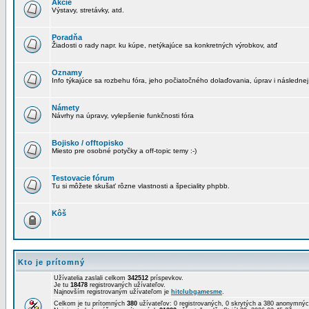
Akcie
Výstavy, stretávky, atd.
Poradňa
Žiadosti o rady napr. ku kúpe, netýkajúce sa konkretných výrobkov, atď
Oznamy
Info týkajúce sa rozbehu fóra, jeho počiatočného dolaďovania, úprav i následnej
Námety
Návrhy na úpravy, vylepšenie funkčnosti fóra
Bojisko / offtopisko
Miesto pre osobné potyčky a off-topic temy :-)
Testovacie fórum
Tu si môžete skušať rôzne vlastnosti a špeciality phpbb.
Kôš
Kto je prítomný
Užívatelia zaslali celkom
342512
príspevkov.
Je tu
18478
registrovaných užívateľov.
Najnovším registrovaným užívateľom je
hitclubgamesme
.
Celkom je tu prítomných
380
užívateľov: 0 registrovaných, 0 skrytých a 380 anonymn