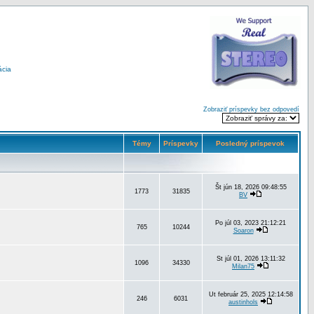
ácia
Zobraziť príspevky bez odpovedí
Témy
Príspevky
Posledný príspevok
Št jún 18, 2026 09:48:55
1773
31835
BV
Po júl 03, 2023 21:12:21
765
10244
Soaron
St júl 01, 2026 13:11:32
1096
34330
Milan75
Ut február 25, 2025 12:14:58
246
6031
austinhols