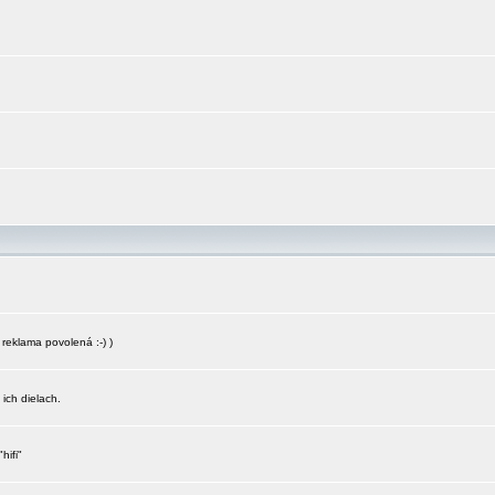
reklama povolená :-) )
 ich dielach.
hifi"