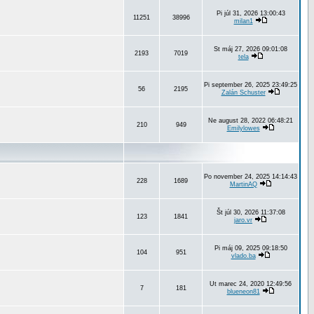
Pi júl 31, 2026 13:00:43
11251
38996
milan1
St máj 27, 2026 09:01:08
2193
7019
tela
Pi september 26, 2025 23:49:25
56
2195
Zalán Schuster
Ne august 28, 2022 06:48:21
210
949
Emilylowes
Po november 24, 2025 14:14:43
228
1689
MartinAQ
Št júl 30, 2026 11:37:08
123
1841
jaro.vr
Pi máj 09, 2025 09:18:50
104
951
vlado.ba
Ut marec 24, 2020 12:49:56
7
181
blueneon81