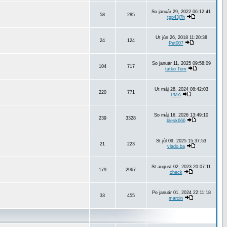
So január 29, 2022 06:12:41
58
285
tgp43j7h
Ut jún 26, 2018 11:20:38
24
124
Pet007
So január 11, 2025 09:58:09
104
717
tatko Tom
Ut máj 28, 2024 08:42:03
220
771
PMA
So máj 16, 2026 13:49:10
239
3328
blesk666
St júl 09, 2025 15:37:53
21
223
vlado.ba
St august 02, 2023 20:07:11
179
2967
check
Po január 01, 2024 22:11:18
33
455
marcin