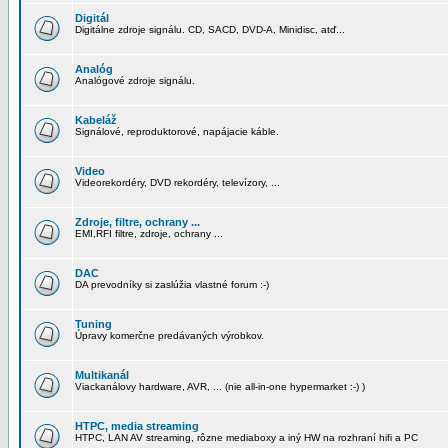
Digitál
Digitálne zdroje signálu. CD, SACD, DVD-A, Minidisc, atď...
Analóg
Analógové zdroje signálu.
Kabeláž
Signálové, reproduktorové, napájacie káble.
Video
Videorekordéry, DVD rekordéry, televízory, ...
Zdroje, filtre, ochrany ...
EMI,RFI filtre, zdroje, ochrany ...
DAC
DA prevodníky si zaslúžia vlastné forum :-)
Tuning
Úpravy komerčne predávaných výrobkov.
Multikanál
Viackanálovy hardware, AVR, ... (nie all-in-one hypermarket :-) )
HTPC, media streaming
HTPC, LAN AV streaming, rôzne mediaboxy a iný HW na rozhraní hifi a PC