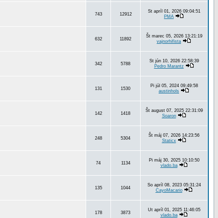
St apríl 01, 2026 09:04:51
743
12912
PMA
Št marec 05, 2026 13:21:19
632
11892
vajnorhifista
St jún 10, 2026 22:58:39
342
5788
Pedro Marantz
Pi júl 05, 2024 09:49:58
131
1530
austinhols
Št august 07, 2025 22:31:09
142
1418
Soaron
Št máj 07, 2026 14:23:56
248
5304
Staticx
Pi máj 30, 2025 10:10:50
74
1134
vlado.ba
So apríl 08, 2023 05:31:24
135
1044
CayoMacario
Ut apríl 01, 2025 11:46:05
178
3873
vlado.ba