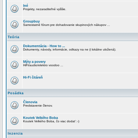
Iné
Projekty, nezaraditeľné vyššie.
Groupbuy
Samostatné fórum pre dohadovanie skupinových nákupov ...
Teória
Dokumentácia - How to ...
Dokumenty, návody, informácie, odkazy na ne (i lokálne uložená).
Mýty a povery
HiFi/audio/elektro voodoo ...
Hi-Fi čitáreň
Posádka
Členovia
Predstavenie členov.
Koutek Velkého Boba
Koutek Velkého Boba, čo viac dodať :-)
Inzercia