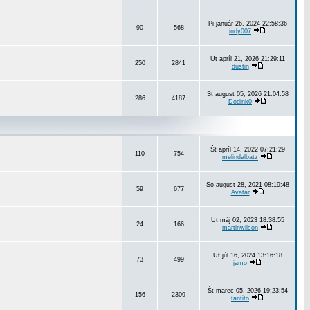
Pi január 26, 2024 22:58:36
90
568
indy007
Ut apríl 21, 2026 21:29:11
250
2841
dustin
St august 05, 2026 21:04:58
286
4187
Dodink0
Št apríl 14, 2022 07:21:29
110
754
melindalbatz
So august 28, 2021 08:19:48
59
677
Avatar
Ut máj 02, 2023 18:38:55
24
166
martinwilson
Ut júl 16, 2024 13:16:18
73
499
jamo
Št marec 05, 2026 19:23:54
156
2309
tantito