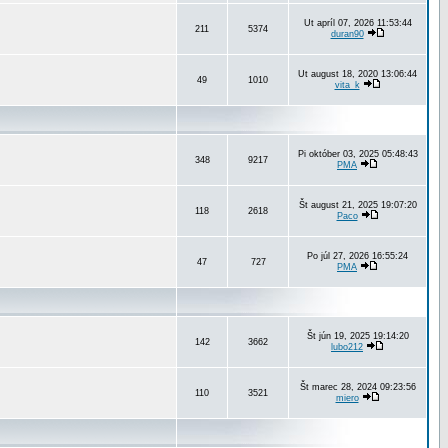
Ut apríl 07, 2026 11:53:44
211
5374
duran90
Ut august 18, 2020 13:06:44
49
1010
vita_k
Pi október 03, 2025 05:48:43
348
9217
PMA
Št august 21, 2025 19:07:20
118
2618
Paco
Po júl 27, 2026 16:55:24
47
727
PMA
Št jún 19, 2025 19:14:20
142
3662
lubo212
Št marec 28, 2024 09:23:56
110
3521
miero