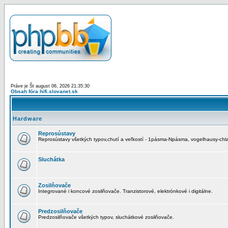
Práve je Št august 06, 2026 21:35:30
Obsah fóra hifi.slovanet.sk
Hardware
Reprosústavy
Reprosústavy všetkých typov,chutí a veľkostí - 1pásma-Npásma, vogelhausy-chla
Sluchátka
Zosilňovače
Integrované i koncové zosilňovače. Tranzistorové, elektrónkové i digitálne.
Predzosilňovače
Predzosilňovače všetkých typov, sluchátkové zosilňovače.