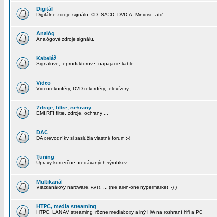
Digitál
Digitálne zdroje signálu. CD, SACD, DVD-A, Minidisc, atď...
Analóg
Analógové zdroje signálu.
Kabeláž
Signálové, reproduktorové, napájacie káble.
Video
Videorekordéry, DVD rekordéry, televízory, ...
Zdroje, filtre, ochrany ...
EMI,RFI filtre, zdroje, ochrany ...
DAC
DA prevodníky si zaslúžia vlastné forum :-)
Tuning
Úpravy komerčne predávaných výrobkov.
Multikanál
Viackanálovy hardware, AVR, ... (nie all-in-one hypermarket :-) )
HTPC, media streaming
HTPC, LAN AV streaming, rôzne mediaboxy a iný HW na rozhraní hifi a PC