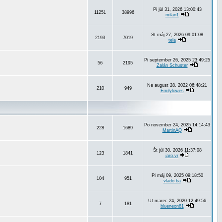
Pi júl 31, 2026 13:00:43
11251
38996
milan1
St máj 27, 2026 09:01:08
2193
7019
tela
Pi september 26, 2025 23:49:25
56
2195
Zalán Schuster
Ne august 28, 2022 06:48:21
210
949
Emilylowes
Po november 24, 2025 14:14:43
228
1689
MartinAQ
Št júl 30, 2026 11:37:08
123
1841
jaro.vr
Pi máj 09, 2025 09:18:50
104
951
vlado.ba
Ut marec 24, 2020 12:49:56
7
181
blueneon81