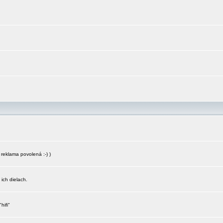
reklama povolená :-) )
 ich dielach.
hifi"