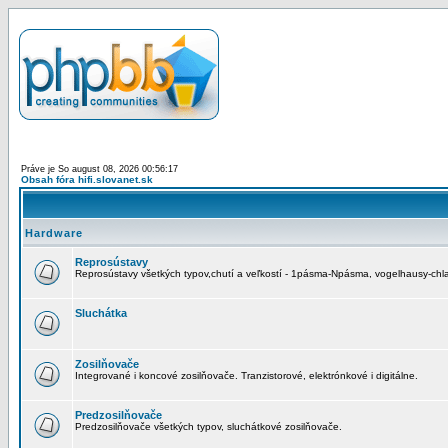
Práve je So august 08, 2026 00:56:17
Obsah fóra hifi.slovanet.sk
Hardware
Reprosústavy
Reprosústavy všetkých typov,chutí a veľkostí - 1pásma-Npásma, vogelhausy-chla
Sluchátka
Zosilňovače
Integrované i koncové zosilňovače. Tranzistorové, elektrónkové i digitálne.
Predzosilňovače
Predzosilňovače všetkých typov, sluchátkové zosilňovače.