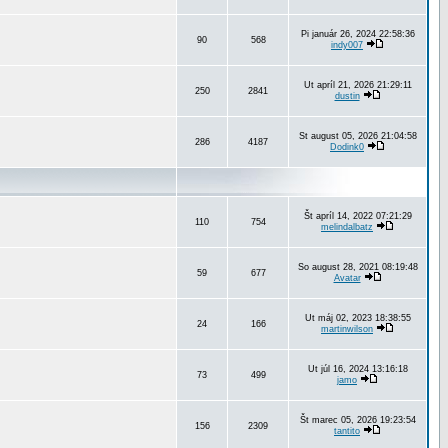
Pi január 26, 2024 22:58:36
90
568
indy007
Ut apríl 21, 2026 21:29:11
250
2841
dustin
St august 05, 2026 21:04:58
286
4187
Dodink0
Št apríl 14, 2022 07:21:29
110
754
melindalbatz
So august 28, 2021 08:19:48
59
677
Avatar
Ut máj 02, 2023 18:38:55
24
166
martinwilson
Ut júl 16, 2024 13:16:18
73
499
jamo
Št marec 05, 2026 19:23:54
156
2309
tantito