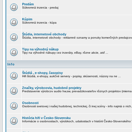
Predám
Súkromná inzercia - predaj
Kúpim
Súkromná inzercia - kúpa
Štúdia, internetové obchody
Štúdia, internetové obchody - reklamné oznamy a ponuky komerčných predajcov
Tipy na výhodný nákup
Tipy na výhodné nákupy cez inzeráty, eBay, rôzne akcie, atď ...
Info
Štúdiá , e-shopy, časopisy
Hifi štúdiá, e-shopy, aukčné servery - popisy, skúsenosti, názory na ne ...
Značky, výrobcovia, hudobné projekty
Predstavenie výrobcov audio hw,sw, prevadzkovateľov rôznych projektov (mierna 
Osobnosti
Osobnosti svetovej i našej hudobnej, technickej, či inej scény - info najmä o nich,
História hifi v Česko-Slovensku
Informácie o osobnostiach, výrobkoch, udalostiach v histórii Česko-Slovenského "