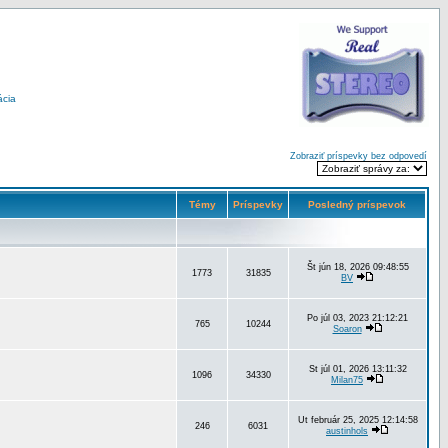
ácia
Zobraziť príspevky bez odpovedí
Témy
Príspevky
Posledný príspevok
Št jún 18, 2026 09:48:55
1773
31835
BV
Po júl 03, 2023 21:12:21
765
10244
Soaron
St júl 01, 2026 13:11:32
1096
34330
Milan75
Ut február 25, 2025 12:14:58
246
6031
austinhols