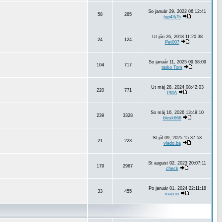
So január 29, 2022 06:12:41
58
285
tgp43j7h
Ut jún 26, 2018 11:20:38
24
124
Pet007
So január 11, 2025 09:58:09
104
717
tatko Tom
Ut máj 28, 2024 08:42:03
220
771
PMA
So máj 16, 2026 13:49:10
239
3328
blesk666
St júl 09, 2025 15:37:53
21
223
vlado.ba
St august 02, 2023 20:07:11
179
2967
check
Po január 01, 2024 22:11:18
33
455
marcin