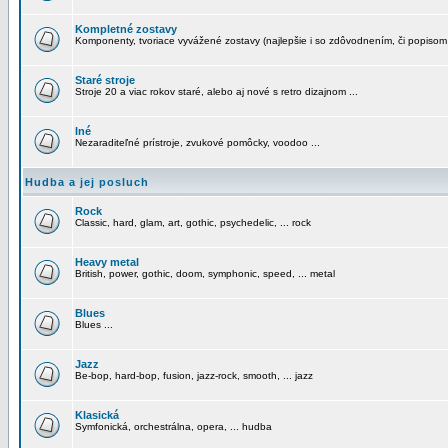
Kompletné zostavy
Komponenty, tvoriace vyvážené zostavy (najlepšie i so zdôvodnením, či popisom
Staré stroje
Stroje 20 a viac rokov staré, alebo aj nové s retro dizajnom ...
Iné
Nezaraditeľné prístroje, zvukové pomôcky, voodoo ...
Hudba a jej posluch
Rock
Classic, hard, glam, art, gothic, psychedelic, ... rock
Heavy metal
British, power, gothic, doom, symphonic, speed, ... metal
Blues
Blues ...
Jazz
Be-bop, hard-bop, fusion, jazz-rock, smooth, ... jazz
Klasická
Symfonická, orchestrálna, opera, ... hudba