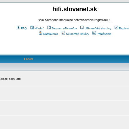
hifi.slovanet.sk
Bolo zavedene manualne potvrdzovanie registracii !!!
FAQ
Hľadať
Zoznam užívateľov
Užívateľské skupiny
Registr
Nastavenia
Súkromné správy
Prihlásenie
Fórum
diace boxy, atď