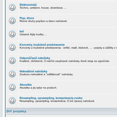
Elektronická
Techno, ambient, house, downbeat, ...
Pop, disco
Rôzne druhy popíkov a disco nahrávok
Iné
Ostatné štýly hudby ...
Koncerty, hudobné predstavenia
Koncerty a hudobné predstavenia - veľké, malé, klubové, ... - popisy a zážitky z 
Odporúčané nahrávky
Kvalitné, obľúbené, či niečím zaujímavé nahrávky, ktoré stoja za vypočutie.
Nekvalitné nahrávky
Zvukovo nekvalitné a "odfláknuté" nahrávky.
Akustika
Akustika a jej vplyv na posluch.
Resampling, upsampling, komprimacia zvuku
Resampling, upsampling, komprimácia, či iné úpravy nahrávok
DIY projekty