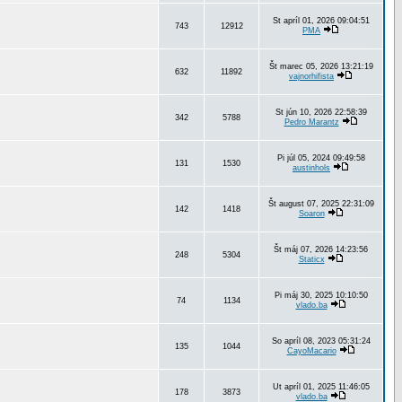
St apríl 01, 2026 09:04:51
743
12912
PMA
Št marec 05, 2026 13:21:19
632
11892
vajnorhifista
St jún 10, 2026 22:58:39
342
5788
Pedro Marantz
Pi júl 05, 2024 09:49:58
131
1530
austinhols
Št august 07, 2025 22:31:09
142
1418
Soaron
Št máj 07, 2026 14:23:56
248
5304
Staticx
Pi máj 30, 2025 10:10:50
74
1134
vlado.ba
So apríl 08, 2023 05:31:24
135
1044
CayoMacario
Ut apríl 01, 2025 11:46:05
178
3873
vlado.ba