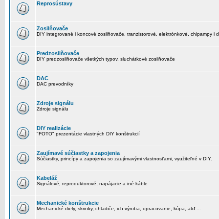
Reprosústavy
Zosilňovače
DIY integrované i koncové zosilňovače, tranzistorové, elektrónkové, chipampy i d
Predzosilňovače
DIY predzosilňovače všetkých typov, sluchátkové zosilňovače
DAC
DAC prevodníky
Zdroje signálu
Zdroje signálu
DIY realizácie
"FOTO" prezentácie vlastných DIY konštrukcií
Zaujímavé súčiastky a zapojenia
Súčiastky, princípy a zapojenia so zaujímavými vlastnosťami, využiteľné v DIY.
Kabeláž
Signálové, reproduktorové, napájacie a iné káble
Mechanické konštrukcie
Mechanické diely, skrinky, chladiče, ich výroba, opracovanie, kúpa, atď ...