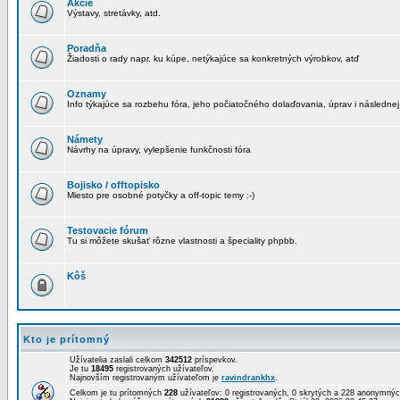
Akcie
Výstavy, stretávky, atd.
Poradňa
Žiadosti o rady napr. ku kúpe, netýkajúce sa konkretných výrobkov, atď
Oznamy
Info týkajúce sa rozbehu fóra, jeho počiatočného dolaďovania, úprav i následnej
Námety
Návrhy na úpravy, vylepšenie funkčnosti fóra
Bojisko / offtopisko
Miesto pre osobné potyčky a off-topic temy :-)
Testovacie fórum
Tu si môžete skušať rôzne vlastnosti a špeciality phpbb.
Kôš
Kto je prítomný
Užívatelia zaslali celkom
342512
príspevkov.
Je tu
18495
registrovaných užívateľov.
Najnovším registrovaným užívateľom je
ravindrankhx
.
Celkom je tu prítomných
228
užívateľov: 0 registrovaných, 0 skrytých a 228 anonymn