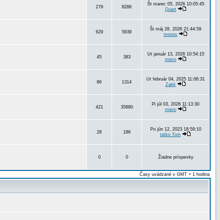
Št marec 05, 2026 10:05:45
279
8286
Quart
Št máj 28, 2026 21:44:59
629
5939
moses
Ut január 13, 2026 10:54:15
45
383
miero
Ut február 04, 2025 11:06:31
86
1314
Zakk
Pi júl 03, 2026 11:13:30
421
35880
miero
Po jún 12, 2023 18:59:10
28
186
tatko Tom
0
0
Žiadne príspevky
Časy uvádzané v GMT + 1 hodina