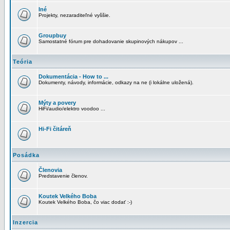
Iné
Projekty, nezaraditeľné vyššie.
Groupbuy
Samostatné fórum pre dohadovanie skupinových nákupov ...
Teória
Dokumentácia - How to ...
Dokumenty, návody, informácie, odkazy na ne (i lokálne uložená).
Mýty a povery
HiFi/audio/elektro voodoo ...
Hi-Fi čitáreň
Posádka
Členovia
Predstavenie členov.
Koutek Velkého Boba
Koutek Velkého Boba, čo viac dodať :-)
Inzercia