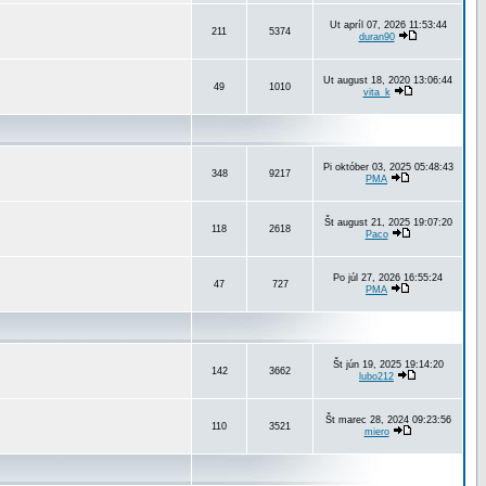
Ut apríl 07, 2026 11:53:44
211
5374
duran90
Ut august 18, 2020 13:06:44
49
1010
vita_k
Pi október 03, 2025 05:48:43
348
9217
PMA
Št august 21, 2025 19:07:20
118
2618
Paco
Po júl 27, 2026 16:55:24
47
727
PMA
Št jún 19, 2025 19:14:20
142
3662
lubo212
Št marec 28, 2024 09:23:56
110
3521
miero