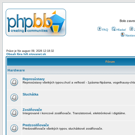
Bolo zaved
FAQ
Hľadať
Nastav
Práve je Ne august 09, 2026 12:18:32
Obsah fóra hifi.slovanet.sk
Fórum
Hardware
Reprosústavy
Reprosústavy všetkých typov,chutí a veľkostí - 1pásma-Npásma, vogelhausy-chla
Sluchátka
Zosilňovače
Integrované i koncové zosilňovače. Tranzistorové, elektrónkové i digitálne.
Predzosilňovače
Predzosilňovače všetkých typov, sluchátkové zosilňovače.