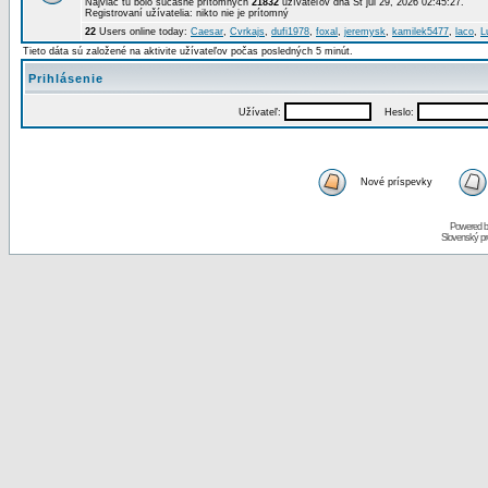
Najviac tu bolo súčasne prítomných
21832
užívateľov dňa St júl 29, 2026 02:45:27.
Registrovaní užívatelia: nikto nie je prítomný
22
Users online today:
Caesar
,
Cvrkajs
,
dufi1978
,
foxal
,
jeremysk
,
kamilek5477
,
laco
,
L
Tieto dáta sú založené na aktivite užívateľov počas posledných 5 minút.
Prihlásenie
Užívateľ:
Heslo:
Nové príspevky
Powered 
Slovenský p