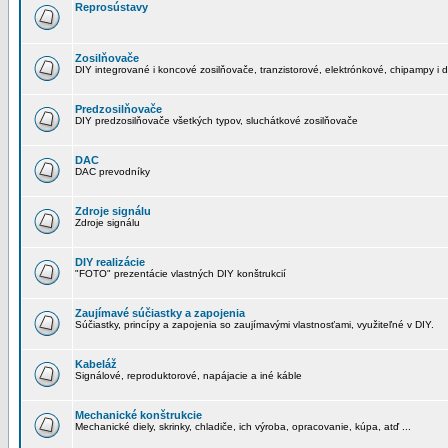
Reprosústavy
Zosilňovače
DIY integrované i koncové zosilňovače, tranzistorové, elektrónkové, chipampy i d
Predzosilňovače
DIY predzosilňovače všetkých typov, sluchátkové zosilňovače
DAC
DAC prevodníky
Zdroje signálu
Zdroje signálu
DIY realizácie
"FOTO" prezentácie vlastných DIY konštrukcií
Zaujímavé súčiastky a zapojenia
Súčiastky, princípy a zapojenia so zaujímavými vlastnosťami, využiteľné v DIY.
Kabeláž
Signálové, reproduktorové, napájacie a iné káble
Mechanické konštrukcie
Mechanické diely, skrinky, chladiče, ich výroba, opracovanie, kúpa, atď ...