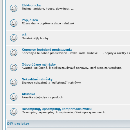
Elektronická
Techno, ambient, house, downbeat, ...
Pop, disco
Rôzne druhy popíkov a disco nahrávok
Iné
Ostatné štýly hudby ...
Koncerty, hudobné predstavenia
Koncerty a hudobné predstavenia - veľké, malé, klubové, ... - popisy a zážitky z 
Odporúčané nahrávky
Kvalitné, obľúbené, či niečím zaujímavé nahrávky, ktoré stoja za vypočutie.
Nekvalitné nahrávky
Zvukovo nekvalitné a "odfláknuté" nahrávky.
Akustika
Akustika a jej vplyv na posluch.
Resampling, upsampling, komprimacia zvuku
Resampling, upsampling, komprimácia, či iné úpravy nahrávok
DIY projekty