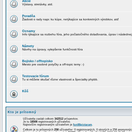
Akcie
Výstavy, stretávky, atd.
Poradňa
Žiadosti o rady napr. ku kúpe, netýkajúce sa konkretných výrobkov, atď
Oznamy
Info týkajúce sa rozbehu fóra, jeho počiatočného dolaďovania, úprav i následnej
Námety
Návrhy na úpravy, vylepšenie funkčnosti fóra
Bojisko / offtopisko
Miesto pre osobné potyčky a off-topic temy :-)
Testovacie fórum
Tu si môžete skušať rôzne vlastnosti a špeciality phpbb.
Kôš
Kto je prítomný
Užívatelia zaslali celkom
342512
príspevkov.
Je tu
18508
registrovaných užívateľov.
Najnovším registrovaným užívateľom je
fun88pictaram
.
Celkom je tu prítomných
258
užívateľov: 0 registrovaných, 0 skrytých a 258 anonymn