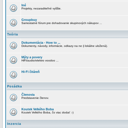
Iné
Projekty, nezaraditeľné vyššie.
Groupbuy
Samostatné fórum pre dohadovanie skupinových nákupov ...
Teória
Dokumentácia - How to ...
Dokumenty, návody, informácie, odkazy na ne (i lokálne uložená).
Mýty a povery
HiFi/audio/elektro voodoo ...
Hi-Fi čitáreň
Posádka
Členovia
Predstavenie členov.
Koutek Velkého Boba
Koutek Velkého Boba, čo viac dodať :-)
Inzercia