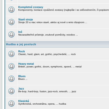
Kompletné zostavy
Komponenty, tvoriace vyvážené zostavy (najlepšie i so zdôvodnením, či popisom
Staré stroje
Stroje 20 a viac rokov staré, alebo aj nové s retro dizajnom ...
Iné
Nezaraditeľné prístroje, zvukové pomôcky, voodoo ...
Hudba a jej posluch
Rock
Classic, hard, glam, art, gothic, psychedelic, ... rock
Heavy metal
British, power, gothic, doom, symphonic, speed, ... metal
Blues
Blues ...
Jazz
Be-bop, hard-bop, fusion, jazz-rock, smooth, ... jazz
Klasická
Symfonická, orchestrálna, opera, ... hudba