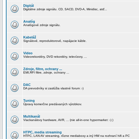
Digitál
Digitálne zdroje signálu. CD, SACD, DVD-A, Minidisc, atď...
Analóg
Analógové zdroje signálu.
Kabeláž
Signálové, reproduktorové, napájacie káble.
Video
Videorekordéry, DVD rekordéry, televízory, ...
Zdroje, filtre, ochrany ...
EMI,RFI filtre, zdroje, ochrany ...
DAC
DA prevodníky si zaslúžia vlastné forum :-)
Tuning
Úpravy komerčne predávaných výrobkov.
Multikanál
Viackanálovy hardware, AVR, ... (nie all-in-one hypermarket :-) )
HTPC, media streaming
HTPC, LAN AV streaming, rôzne mediaboxy a iný HW na rozhraní hifi a PC