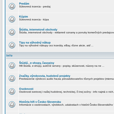
Predám
Súkromná inzercia - predaj
Kúpim
Súkromná inzercia - kúpa
Štúdia, internetové obchody
Štúdia, internetové obchody - reklamné oznamy a ponuky komerčných predajcov
Tipy na výhodný nákup
Tipy na výhodné nákupy cez inzeráty, eBay, rôzne akcie, atď ...
Info
Štúdiá , e-shopy, časopisy
Hifi štúdiá, e-shopy, aukčné servery - popisy, skúsenosti, názory na ne ...
Značky, výrobcovia, hudobné projekty
Predstavenie výrobcov audio hw,sw, prevadzkovateľov rôznych projektov (mierna 
Osobnosti
Osobnosti svetovej i našej hudobnej, technickej, či inej scény - info najmä o nich,
História hifi v Česko-Slovensku
Informácie o osobnostiach, výrobkoch, udalostiach v histórii Česko-Slovenského "