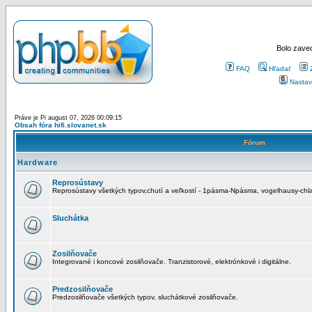
Bolo zaved
FAQ
Hľadať
Nastav
Práve je Pi august 07, 2026 00:09:15
Obsah fóra hifi.slovanet.sk
Fórum
Hardware
Reprosústavy
Reprosústavy všetkých typov,chutí a veľkostí - 1pásma-Npásma, vogelhausy-chla
Sluchátka
Zosilňovače
Integrované i koncové zosilňovače. Tranzistorové, elektrónkové i digitálne.
Predzosilňovače
Predzosilňovače všetkých typov, sluchátkové zosilňovače.