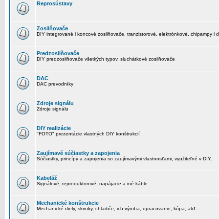
Reprosústavy
Zosilňovače
DIY integrované i koncové zosilňovače, tranzistorové, elektrónkové, chipampy i d
Predzosilňovače
DIY predzosilňovače všetkých typov, sluchátkové zosilňovače
DAC
DAC prevodníky
Zdroje signálu
Zdroje signálu
DIY realizácie
"FOTO" prezentácie vlastných DIY konštrukcií
Zaujímavé súčiastky a zapojenia
Súčiastky, princípy a zapojenia so zaujímavými vlastnosťami, využiteľné v DIY.
Kabeláž
Signálové, reproduktorové, napájacie a iné káble
Mechanické konštrukcie
Mechanické diely, skrinky, chladiče, ich výroba, opracovanie, kúpa, atď ...