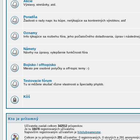
Akcie
Výstavy, stretávky, atd.
Poradňa
Žiadosti o rady napr. ku kúpe, netýkajúce sa konkretných výrobkov, atď
Oznamy
Info týkajúce sa rozbehu fóra, jeho počiatočného dolaďovania, úprav i následnej
Námety
Návrhy na úpravy, vylepšenie funkčnosti fóra
Bojisko / offtopisko
Miesto pre osobné potyčky a off-topic temy :-)
Testovacie fórum
Tu si môžete skušať rôzne vlastnosti a špeciality phpbb.
Kôš
Kto je prítomný
Užívatelia zaslali celkom
342512
príspevkov.
Je tu
18478
registrovaných užívateľov.
Najnovším registrovaným užívateľom je
hitclubgamesme
.
Celkom je tu prítomných
291
užívateľov: 0 registrovaných, 0 skrytých a 291 anonymn