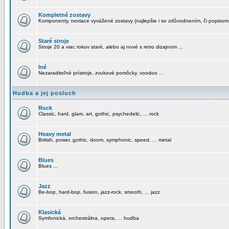
Kompletné zostavy
Komponenty, tvoriace vyvážené zostavy (najlepšie i so zdôvodnením, či popisom
Staré stroje
Stroje 20 a viac rokov staré, alebo aj nové s retro dizajnom ...
Iné
Nezaraditeľné prístroje, zvukové pomôcky, voodoo ...
Hudba a jej posluch
Rock
Classic, hard, glam, art, gothic, psychedelic, ... rock
Heavy metal
British, power, gothic, doom, symphonic, speed, ... metal
Blues
Blues ...
Jazz
Be-bop, hard-bop, fusion, jazz-rock, smooth, ... jazz
Klasická
Symfonická, orchestrálna, opera, ... hudba