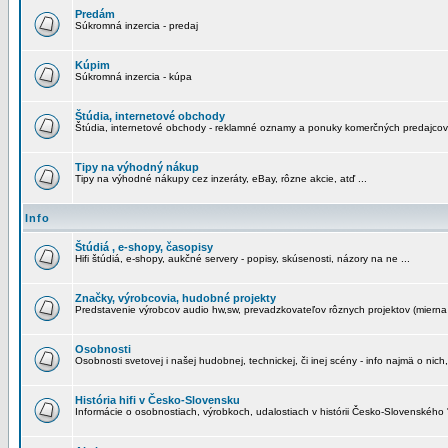
Predám
Súkromná inzercia - predaj
Kúpim
Súkromná inzercia - kúpa
Štúdia, internetové obchody
Štúdia, internetové obchody - reklamné oznamy a ponuky komerčných predajcov
Tipy na výhodný nákup
Tipy na výhodné nákupy cez inzeráty, eBay, rôzne akcie, atď ...
Info
Štúdiá , e-shopy, časopisy
Hifi štúdiá, e-shopy, aukčné servery - popisy, skúsenosti, názory na ne ...
Značky, výrobcovia, hudobné projekty
Predstavenie výrobcov audio hw,sw, prevadzkovateľov rôznych projektov (mierna 
Osobnosti
Osobnosti svetovej i našej hudobnej, technickej, či inej scény - info najmä o nich,
História hifi v Česko-Slovensku
Informácie o osobnostiach, výrobkoch, udalostiach v histórii Česko-Slovenského "