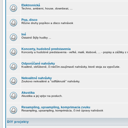
Elektronická
Techno, ambient, house, downbeat, ...
Pop, disco
Rôzne druhy popíkov a disco nahrávok
Iné
Ostatné štýly hudby ...
Koncerty, hudobné predstavenia
Koncerty a hudobné predstavenia - veľké, malé, klubové, ... - popisy a zážitky z 
Odporúčané nahrávky
Kvalitné, obľúbené, či niečím zaujímavé nahrávky, ktoré stoja za vypočutie.
Nekvalitné nahrávky
Zvukovo nekvalitné a "odfláknuté" nahrávky.
Akustika
Akustika a jej vplyv na posluch.
Resampling, upsampling, komprimacia zvuku
Resampling, upsampling, komprimácia, či iné úpravy nahrávok
DIY projekty