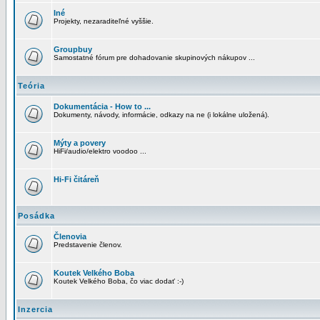
Iné
Projekty, nezaraditeľné vyššie.
Groupbuy
Samostatné fórum pre dohadovanie skupinových nákupov ...
Teória
Dokumentácia - How to ...
Dokumenty, návody, informácie, odkazy na ne (i lokálne uložená).
Mýty a povery
HiFi/audio/elektro voodoo ...
Hi-Fi čitáreň
Posádka
Členovia
Predstavenie členov.
Koutek Velkého Boba
Koutek Velkého Boba, čo viac dodať :-)
Inzercia