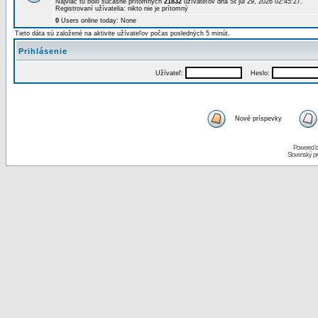
Najviac tu bolo súčasne prítomných
21832
užívateľov dňa St júl 29, 2026 02:45:27.
Registrovaní užívatelia: nikto nie je prítomný
0
Users online today: None
Tieto dáta sú založené na aktivite užívateľov počas posledných 5 minút.
Prihlásenie
Užívateľ:
Heslo:
Nové príspevky
Powered 
Slovenský p