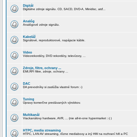
Digitál
Digitálne zdroje signálu. CD, SACD, DVD-A, Minidisc, atď...
Analóg
Analógové zdroje signálu.
Kabeláž
Signálové, reproduktorové, napájacie káble.
Video
Videorekordéry, DVD rekordéry, televízory, ...
Zdroje, filtre, ochrany ...
EMI,RFI filtre, zdroje, ochrany ...
DAC
DA prevodníky si zaslúžia vlastné forum :-)
Tuning
Úpravy komerčne predávaných výrobkov.
Multikanál
Viackanálovy hardware, AVR, ... (nie all-in-one hypermarket :-) )
HTPC, media streaming
HTPC, LAN AV streaming, rôzne mediaboxy a iný HW na rozhraní hifi a PC