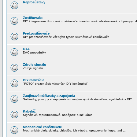
Reprosústavy
Zosilňovače
DIY integrované i koncové zosilňovače, tranzistorové, elektrónkové, chipampy i d
Predzosilňovače
DIY predzosilňovače všetkých typov, sluchátkové zosilňovače
DAC
DAC prevodníky
Zdroje signálu
Zdroje signálu
DIY realizácie
"FOTO" prezentácie vlastných DIY konštrukcií
Zaujímavé súčiastky a zapojenia
Súčiastky, princípy a zapojenia so zaujímavými vlastnosťami, využiteľné v DIY.
Kabeláž
Signálové, reproduktorové, napájacie a iné káble
Mechanické konštrukcie
Mechanické diely, skrinky, chladiče, ich výroba, opracovanie, kúpa, atď ...