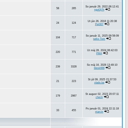
So január 29, 2022 06:12:41
58
285
tgp43j7h
Ut jún 26, 2018 11:20:38
24
124
Pet007
So január 11, 2025 09:58:09
104
717
tatko Tom
Ut máj 28, 2024 08:42:03
220
771
PMA
So máj 16, 2026 13:49:10
239
3328
blesk666
St júl 09, 2025 15:37:53
21
223
vlado.ba
St august 02, 2023 20:07:11
179
2967
check
Po január 01, 2024 22:11:18
33
455
marcin