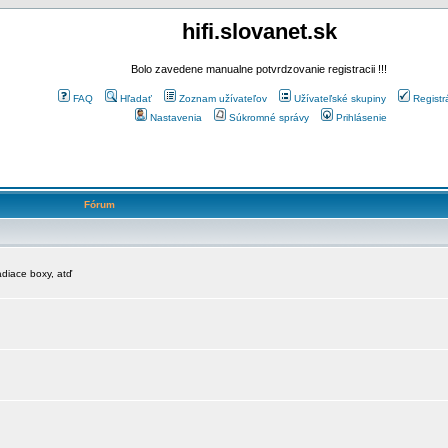
hifi.slovanet.sk
Bolo zavedene manualne potvrdzovanie registracii !!!
FAQ
Hľadať
Zoznam užívateľov
Užívateľské skupiny
Registr
Nastavenia
Súkromné správy
Prihlásenie
Fórum
diace boxy, atď