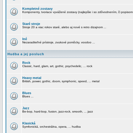
Kompletné zostavy
Komponenty, tvoriace vyvážené zostavy (najlepšie i so zdôvodnením, či popisom
Staré stroje
Stroje 20 a viac rokov staré, alebo aj nové s retro dizajnom ...
Iné
Nezaraditeľné prístroje, zvukové pomôcky, voodoo ...
Hudba a jej posluch
Rock
Classic, hard, glam, art, gothic, psychedelic, ... rock
Heavy metal
British, power, gothic, doom, symphonic, speed, ... metal
Blues
Blues ...
Jazz
Be-bop, hard-bop, fusion, jazz-rock, smooth, ... jazz
Klasická
Symfonická, orchestrálna, opera, ... hudba