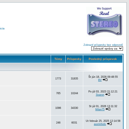
ácia
Zobraziť príspevky bez odpovedí
Témy
Príspevky
Posledný príspevok
Št jún 18, 2026 09:48:55
1773
31835
BV
Po júl 03, 2023 21:12:21
765
10244
Soaron
St júl 01, 2026 13:11:32
1096
34330
Milan75
Ut február 25, 2025 12:14:58
246
6031
austinhols