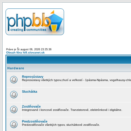
Práve je Št august 06, 2026 23:35:36
Obsah fóra hifi.slovanet.sk
Hardware
Reprosústavy
Reprosústavy všetkých typov,chutí a veľkostí - 1pásma-Npásma, vogelhausy-chla
Sluchátka
Zosilňovače
Integrované i koncové zosilňovače. Tranzistorové, elektrónkové i digitálne.
Predzosilňovače
Predzosilňovače všetkých typov, sluchátkové zosilňovače.