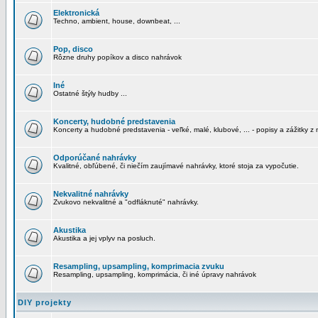
Elektronická
Techno, ambient, house, downbeat, ...
Pop, disco
Rôzne druhy popíkov a disco nahrávok
Iné
Ostatné štýly hudby ...
Koncerty, hudobné predstavenia
Koncerty a hudobné predstavenia - veľké, malé, klubové, ... - popisy a zážitky z 
Odporúčané nahrávky
Kvalitné, obľúbené, či niečím zaujímavé nahrávky, ktoré stoja za vypočutie.
Nekvalitné nahrávky
Zvukovo nekvalitné a "odfláknuté" nahrávky.
Akustika
Akustika a jej vplyv na posluch.
Resampling, upsampling, komprimacia zvuku
Resampling, upsampling, komprimácia, či iné úpravy nahrávok
DIY projekty