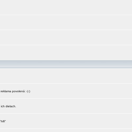
reklama povolená :-) )
 ich dielach.
hifi"