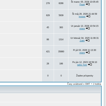
Št marec 05, 2026 10:05:45
279
8286
Quart
Št máj 28, 2026 21:44:59
629
5939
moses
Ut január 13, 2026 10:54:15
45
383
miero
Ut február 04, 2025 11:06:31
86
1314
Zakk
Pi júl 03, 2026 11:13:30
421
35880
miero
Po jún 12, 2023 18:59:10
28
186
tatko Tom
0
0
Žiadne príspevky
Časy uvádzané v GMT + 1 hodina