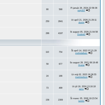
Pi január 26, 2024 22:58:36
90
568
indy007
Ut apríl 21, 2026 21:29:11
250
2841
dustin
St august 05, 2026 21:04:58
286
4187
Dodink0
Št apríl 14, 2022 07:21:29
110
754
melindalbatz
So august 28, 2021 08:19:48
59
677
Avatar
Ut máj 02, 2023 18:38:55
24
166
martinwilson
Ut júl 16, 2024 13:16:18
73
499
jamo
Št marec 05, 2026 19:23:54
156
2309
tantito