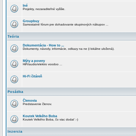
Iné
Projekty, nezaraditeľné vyššie.
Groupbuy
Samostatné fórum pre dohadovanie skupinových nákupov ...
Teória
Dokumentácia - How to ...
Dokumenty, návody, informácie, odkazy na ne (i lokálne uložená).
Mýty a povery
HiFi/audio/elektro voodoo ...
Hi-Fi čitáreň
Posádka
Členovia
Predstavenie členov.
Koutek Velkého Boba
Koutek Velkého Boba, čo viac dodať :-)
Inzercia