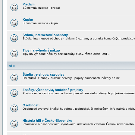
Predám
Súkromná inzercia - predaj
Kúpim
Súkromná inzercia - kúpa
Štúdia, internetové obchody
Štúdia, internetové obchody - reklamné oznamy a ponuky komerčných predajcov
Tipy na výhodný nákup
Tipy na výhodné nákupy cez inzeráty, eBay, rôzne akcie, atď ...
Info
Štúdiá , e-shopy, časopisy
Hifi štúdiá, e-shopy, aukčné servery - popisy, skúsenosti, názory na ne ...
Značky, výrobcovia, hudobné projekty
Predstavenie výrobcov audio hw,sw, prevadzkovateľov rôznych projektov (mierna 
Osobnosti
Osobnosti svetovej i našej hudobnej, technickej, či inej scény - info najmä o nich,
História hifi v Česko-Slovensku
Informácie o osobnostiach, výrobkoch, udalostiach v histórii Česko-Slovenského "