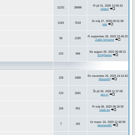
Pi júl 31, 2026 13:00:43
11251
38996
milan1
St máj 27, 2026 09:01:08
2193
7019
tela
Pi september 26, 2025 23:49:25
56
2195
Zalán Schuster
Ne august 28, 2022 06:48:21
210
949
Emilylowes
Po november 24, 2025 14:14:43
228
1689
MartinAQ
Št júl 30, 2026 11:37:08
123
1841
jaro.vr
Pi máj 09, 2025 09:18:50
104
951
vlado.ba
Ut marec 24, 2020 12:49:56
7
181
blueneon81