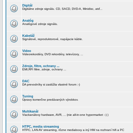
Digitál
Digitálne zdroje signálu. CD, SACD, DVD-A, Minidisc, atď...
Analóg
Analógové zdroje signálu.
Kabeláž
Signálové, reproduktorové, napájacie káble.
Video
Videorekordéry, DVD rekordéry, televízory, ...
Zdroje, filtre, ochrany ...
EMI,RFI filtre, zdroje, ochrany ...
DAC
DA prevodníky si zaslúžia vlastné forum :-)
Tuning
Úpravy komerčne predávaných výrobkov.
Multikanál
Viackanálovy hardware, AVR, ... (nie all-in-one hypermarket :-) )
HTPC, media streaming
HTPC, LAN AV streaming, rôzne mediaboxy a iný HW na rozhraní hifi a PC