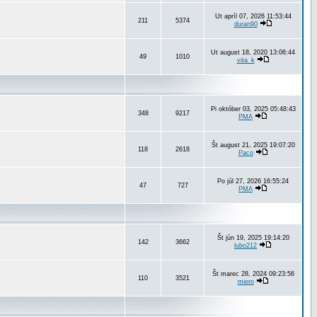
Ut apríl 07, 2026 11:53:44
211
5374
duran90
Ut august 18, 2020 13:06:44
49
1010
vita_k
Pi október 03, 2025 05:48:43
348
9217
PMA
Št august 21, 2025 19:07:20
118
2618
Paco
Po júl 27, 2026 16:55:24
47
727
PMA
Št jún 19, 2025 19:14:20
142
3662
lubo212
Št marec 28, 2024 09:23:56
110
3521
miero