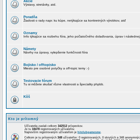
Akcie
Výstavy, stretávky, atd.
Poradňa
Žiadosti o rady napr. ku kúpe, netýkajúce sa konkretných výrobkov, atď
Oznamy
Info týkajúce sa rozbehu fóra, jeho počiatočného dolaďovania, úprav i následnej
Námety
Návrhy na úpravy, vylepšenie funkčnosti fóra
Bojisko / offtopisko
Miesto pre osobné potyčky a off-topic temy :-)
Testovacie fórum
Tu si môžete skušať rôzne vlastnosti a špeciality phpbb.
Kôš
Kto je prítomný
Užívatelia zaslali celkom
342512
príspevkov.
Je tu
18478
registrovaných užívateľov.
Najnovším registrovaným užívateľom je
hitclubgamesme
.
Celkom je tu prítomných
348
užívateľov: 0 registrovaných, 0 skrytých a 348 anonymn