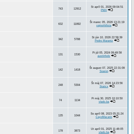
St apríl 01, 2026 09:04:51
743
12912
PMA
Št marec 05, 2026 13:21:19
632
11892
vajnorhifista
St jún 10, 2026 22:58:39
342
5788
Pedro Marantz
Pi júl 05, 2024 09:49:58
131
1530
austinhols
Št august 07, 2025 22:31:09
142
1418
Soaron
Št máj 07, 2026 14:23:56
248
5304
Staticx
Pi máj 30, 2025 10:10:50
74
1134
vlado.ba
So apríl 08, 2023 05:31:24
135
1044
CayoMacario
Ut apríl 01, 2025 11:46:05
178
3873
vlado.ba