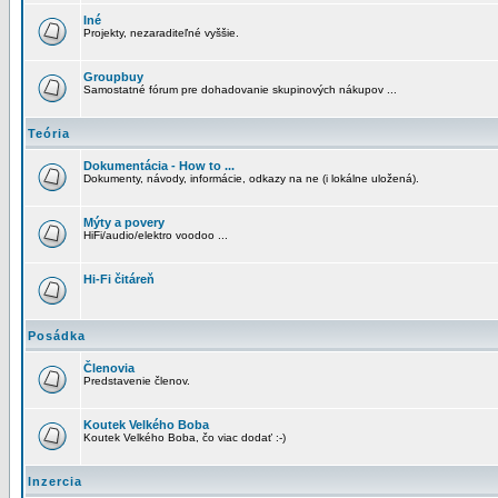
Iné
Projekty, nezaraditeľné vyššie.
Groupbuy
Samostatné fórum pre dohadovanie skupinových nákupov ...
Teória
Dokumentácia - How to ...
Dokumenty, návody, informácie, odkazy na ne (i lokálne uložená).
Mýty a povery
HiFi/audio/elektro voodoo ...
Hi-Fi čitáreň
Posádka
Členovia
Predstavenie členov.
Koutek Velkého Boba
Koutek Velkého Boba, čo viac dodať :-)
Inzercia