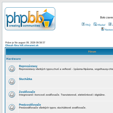
Bolo zaved
FAQ
Hľadať
Nastav
Práve je Ne august 09, 2026 09:58:57
Obsah fóra hifi.slovanet.sk
Fórum
Hardware
Reprosústavy
Reprosústavy všetkých typov,chutí a veľkostí - 1pásma-Npásma, vogelhausy-chla
Sluchátka
Zosilňovače
Integrované i koncové zosilňovače. Tranzistorové, elektrónkové i digitálne.
Predzosilňovače
Predzosilňovače všetkých typov, sluchátkové zosilňovače.