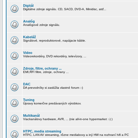
Digitál
Digitálne zdroje signálu. CD, SACD, DVD-A, Minidisc, atď...
Analóg
Analógové zdroje signálu.
Kabeláž
Signálové, reproduktorové, napájacie káble.
Video
Videorekordéry, DVD rekordéry, televízory, ...
Zdroje, filtre, ochrany ...
EMI,RFI filtre, zdroje, ochrany ...
DAC
DA prevodníky si zaslúžia vlastné forum :-)
Tuning
Úpravy komerčne predávaných výrobkov.
Multikanál
Viackanálovy hardware, AVR, ... (nie all-in-one hypermarket :-) )
HTPC, media streaming
HTPC, LAN AV streaming, rôzne mediaboxy a iný HW na rozhraní hifi a PC