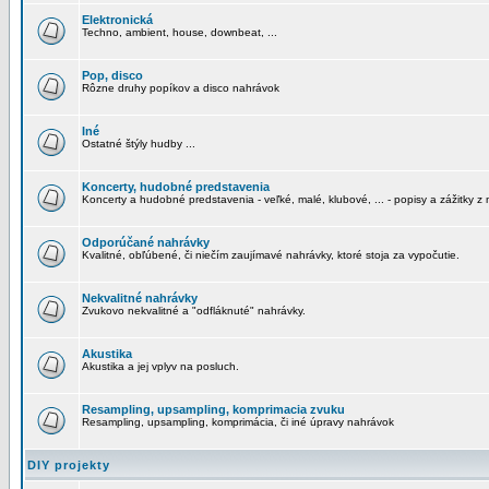
Elektronická
Techno, ambient, house, downbeat, ...
Pop, disco
Rôzne druhy popíkov a disco nahrávok
Iné
Ostatné štýly hudby ...
Koncerty, hudobné predstavenia
Koncerty a hudobné predstavenia - veľké, malé, klubové, ... - popisy a zážitky z 
Odporúčané nahrávky
Kvalitné, obľúbené, či niečím zaujímavé nahrávky, ktoré stoja za vypočutie.
Nekvalitné nahrávky
Zvukovo nekvalitné a "odfláknuté" nahrávky.
Akustika
Akustika a jej vplyv na posluch.
Resampling, upsampling, komprimacia zvuku
Resampling, upsampling, komprimácia, či iné úpravy nahrávok
DIY projekty