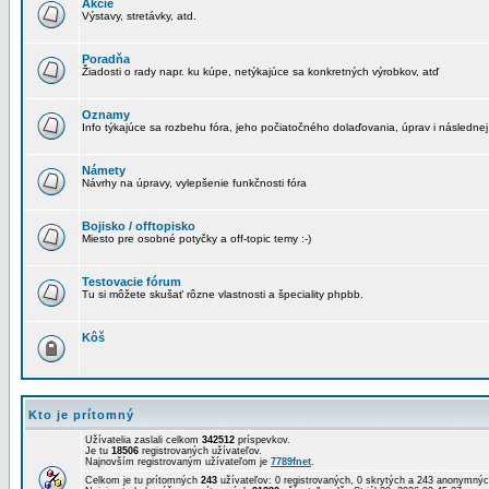
Akcie
Výstavy, stretávky, atd.
Poradňa
Žiadosti o rady napr. ku kúpe, netýkajúce sa konkretných výrobkov, atď
Oznamy
Info týkajúce sa rozbehu fóra, jeho počiatočného dolaďovania, úprav i následnej
Námety
Návrhy na úpravy, vylepšenie funkčnosti fóra
Bojisko / offtopisko
Miesto pre osobné potyčky a off-topic temy :-)
Testovacie fórum
Tu si môžete skušať rôzne vlastnosti a špeciality phpbb.
Kôš
Kto je prítomný
Užívatelia zaslali celkom
342512
príspevkov.
Je tu
18506
registrovaných užívateľov.
Najnovším registrovaným užívateľom je
7789fnet
.
Celkom je tu prítomných
243
užívateľov: 0 registrovaných, 0 skrytých a 243 anonymn