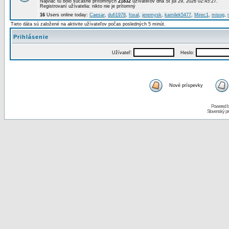
Najviac tu bolo súčasne prítomných
21832
užívateľov dňa St júl 29, 2026 02:45:27.
Registrovaní užívatelia: nikto nie je prítomný
16
Users online today:
Caesar
,
dufi1978
,
foxal
,
jeremysk
,
kamilek5477
,
Mirec1
,
misog
,
Tieto dáta sú založené na aktivite užívateľov počas posledných 5 minút.
Prihlásenie
Užívateľ:
Heslo:
Nové príspevky
Powered 
Slovenský p