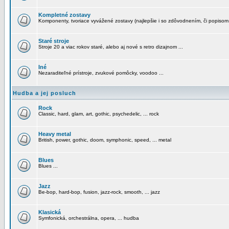
Kompletné zostavy
Komponenty, tvoriace vyvážené zostavy (najlepšie i so zdôvodnením, či popisom
Staré stroje
Stroje 20 a viac rokov staré, alebo aj nové s retro dizajnom ...
Iné
Nezaraditeľné prístroje, zvukové pomôcky, voodoo ...
Hudba a jej posluch
Rock
Classic, hard, glam, art, gothic, psychedelic, ... rock
Heavy metal
British, power, gothic, doom, symphonic, speed, ... metal
Blues
Blues ...
Jazz
Be-bop, hard-bop, fusion, jazz-rock, smooth, ... jazz
Klasická
Symfonická, orchestrálna, opera, ... hudba