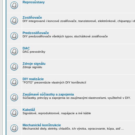
Reprosústavy
Zosilňovače
DIY integrované i koncové zosilňovače, tranzistorové, elektrónkové, chipampy i d
Predzosilňovače
DIY predzosilňovače všetkých typov, sluchátkové zosilňovače
DAC
DAC prevodníky
Zdroje signálu
Zdroje signálu
DIY realizácie
"FOTO" prezentácie vlastných DIY konštrukcií
Zaujímavé súčiastky a zapojenia
Súčiastky, princípy a zapojenia so zaujímavými vlastnosťami, využiteľné v DIY.
Kabeláž
Signálové, reproduktorové, napájacie a iné káble
Mechanické konštrukcie
Mechanické diely, skrinky, chladiče, ich výroba, opracovanie, kúpa, atď ...