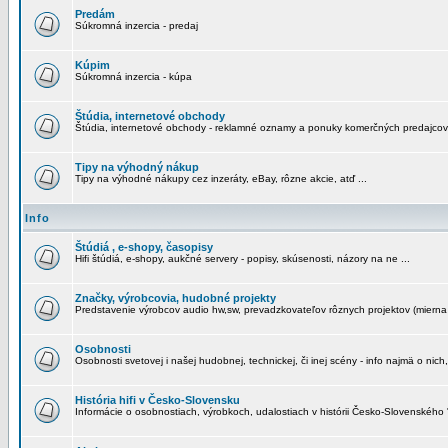
Predám
Súkromná inzercia - predaj
Kúpim
Súkromná inzercia - kúpa
Štúdia, internetové obchody
Štúdia, internetové obchody - reklamné oznamy a ponuky komerčných predajcov
Tipy na výhodný nákup
Tipy na výhodné nákupy cez inzeráty, eBay, rôzne akcie, atď ...
Info
Štúdiá , e-shopy, časopisy
Hifi štúdiá, e-shopy, aukčné servery - popisy, skúsenosti, názory na ne ...
Značky, výrobcovia, hudobné projekty
Predstavenie výrobcov audio hw,sw, prevadzkovateľov rôznych projektov (mierna 
Osobnosti
Osobnosti svetovej i našej hudobnej, technickej, či inej scény - info najmä o nich,
História hifi v Česko-Slovensku
Informácie o osobnostiach, výrobkoch, udalostiach v histórii Česko-Slovenského "