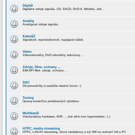
Digitál
Digitálne zdroje signálu. CD, SACD, DVD-A, Minidisc, atď...
Analóg
Analógové zdroje signálu.
Kabeláž
Signálové, reproduktorové, napájacie káble.
Video
Videorekordéry, DVD rekordéry, televízory, ...
Zdroje, filtre, ochrany ...
EMI,RFI filtre, zdroje, ochrany ...
DAC
DA prevodníky si zaslúžia vlastné forum :-)
Tuning
Úpravy komerčne predávaných výrobkov.
Multikanál
Viackanálovy hardware, AVR, ... (nie all-in-one hypermarket :-) )
HTPC, media streaming
HTPC, LAN AV streaming, rôzne mediaboxy a iný HW na rozhraní hifi a PC