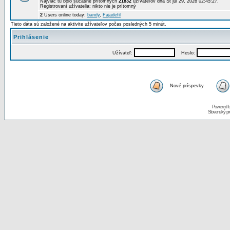
Najviac tu bolo súčasne prítomných
21832
užívateľov dňa St júl 29, 2026 02:45:27.
Registrovaní užívatelia: nikto nie je prítomný
2
Users online today:
bandy
,
Fajadefil
Tieto dáta sú založené na aktivite užívateľov počas posledných 5 minút.
Prihlásenie
Užívateľ:
Heslo:
Nové príspevky
Powered 
Slovenský p