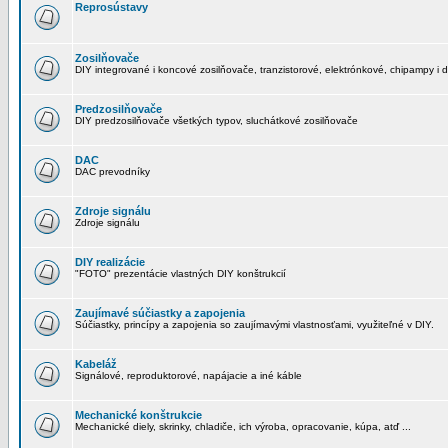
Reprosústavy
Zosilňovače
DIY integrované i koncové zosilňovače, tranzistorové, elektrónkové, chipampy i d
Predzosilňovače
DIY predzosilňovače všetkých typov, sluchátkové zosilňovače
DAC
DAC prevodníky
Zdroje signálu
Zdroje signálu
DIY realizácie
"FOTO" prezentácie vlastných DIY konštrukcií
Zaujímavé súčiastky a zapojenia
Súčiastky, princípy a zapojenia so zaujímavými vlastnosťami, využiteľné v DIY.
Kabeláž
Signálové, reproduktorové, napájacie a iné káble
Mechanické konštrukcie
Mechanické diely, skrinky, chladiče, ich výroba, opracovanie, kúpa, atď ...