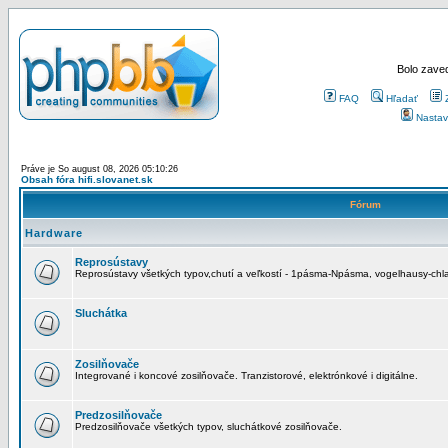
Bolo zaved
FAQ
Hľadať
Nastav
Práve je So august 08, 2026 05:10:26
Obsah fóra hifi.slovanet.sk
Fórum
Hardware
Reprosústavy
Reprosústavy všetkých typov,chutí a veľkostí - 1pásma-Npásma, vogelhausy-chla
Sluchátka
Zosilňovače
Integrované i koncové zosilňovače. Tranzistorové, elektrónkové i digitálne.
Predzosilňovače
Predzosilňovače všetkých typov, sluchátkové zosilňovače.