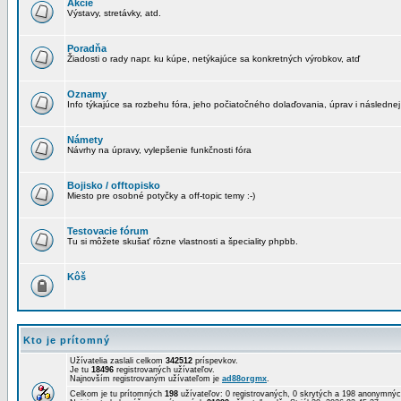
Akcie
Výstavy, stretávky, atd.
Poradňa
Žiadosti o rady napr. ku kúpe, netýkajúce sa konkretných výrobkov, atď
Oznamy
Info týkajúce sa rozbehu fóra, jeho počiatočného dolaďovania, úprav i následnej
Námety
Návrhy na úpravy, vylepšenie funkčnosti fóra
Bojisko / offtopisko
Miesto pre osobné potyčky a off-topic temy :-)
Testovacie fórum
Tu si môžete skušať rôzne vlastnosti a špeciality phpbb.
Kôš
Kto je prítomný
Užívatelia zaslali celkom
342512
príspevkov.
Je tu
18496
registrovaných užívateľov.
Najnovším registrovaným užívateľom je
ad88orgmx
.
Celkom je tu prítomných
198
užívateľov: 0 registrovaných, 0 skrytých a 198 anonymn