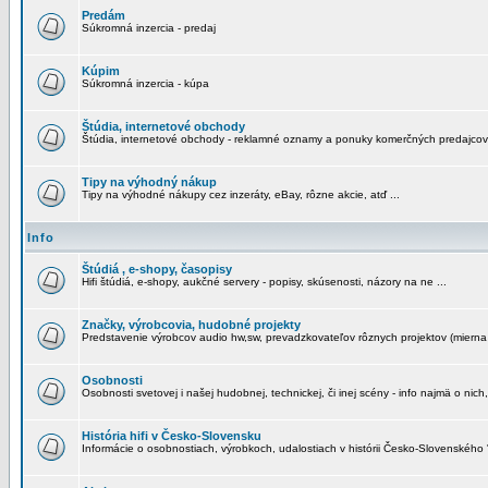
Predám
Súkromná inzercia - predaj
Kúpim
Súkromná inzercia - kúpa
Štúdia, internetové obchody
Štúdia, internetové obchody - reklamné oznamy a ponuky komerčných predajcov
Tipy na výhodný nákup
Tipy na výhodné nákupy cez inzeráty, eBay, rôzne akcie, atď ...
Info
Štúdiá , e-shopy, časopisy
Hifi štúdiá, e-shopy, aukčné servery - popisy, skúsenosti, názory na ne ...
Značky, výrobcovia, hudobné projekty
Predstavenie výrobcov audio hw,sw, prevadzkovateľov rôznych projektov (mierna 
Osobnosti
Osobnosti svetovej i našej hudobnej, technickej, či inej scény - info najmä o nich,
História hifi v Česko-Slovensku
Informácie o osobnostiach, výrobkoch, udalostiach v histórii Česko-Slovenského "