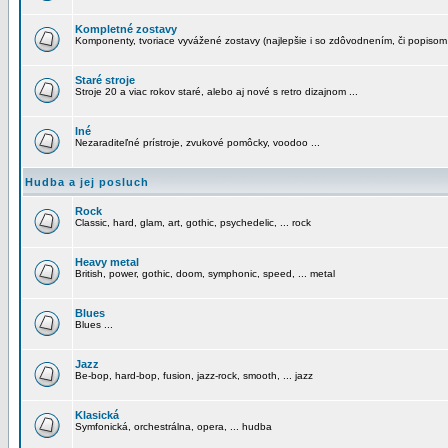
Kompletné zostavy
Komponenty, tvoriace vyvážené zostavy (najlepšie i so zdôvodnením, či popisom
Staré stroje
Stroje 20 a viac rokov staré, alebo aj nové s retro dizajnom ...
Iné
Nezaraditeľné prístroje, zvukové pomôcky, voodoo ...
Hudba a jej posluch
Rock
Classic, hard, glam, art, gothic, psychedelic, ... rock
Heavy metal
British, power, gothic, doom, symphonic, speed, ... metal
Blues
Blues ...
Jazz
Be-bop, hard-bop, fusion, jazz-rock, smooth, ... jazz
Klasická
Symfonická, orchestrálna, opera, ... hudba