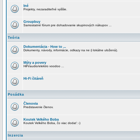
Iné
Projekty, nezaraditeľné vyššie.
Groupbuy
Samostatné fórum pre dohadovanie skupinových nákupov ...
Teória
Dokumentácia - How to ...
Dokumenty, návody, informácie, odkazy na ne (i lokálne uložená).
Mýty a povery
HiFi/audio/elektro voodoo ...
Hi-Fi čitáreň
Posádka
Členovia
Predstavenie členov.
Koutek Velkého Boba
Koutek Velkého Boba, čo viac dodať :-)
Inzercia