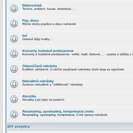
Elektronická
Techno, ambient, house, downbeat, ...
Pop, disco
Rôzne druhy popíkov a disco nahrávok
Iné
Ostatné štýly hudby ...
Koncerty, hudobné predstavenia
Koncerty a hudobné predstavenia - veľké, malé, klubové, ... - popisy a zážitky z 
Odporúčané nahrávky
Kvalitné, obľúbené, či niečím zaujímavé nahrávky, ktoré stoja za vypočutie.
Nekvalitné nahrávky
Zvukovo nekvalitné a "odfláknuté" nahrávky.
Akustika
Akustika a jej vplyv na posluch.
Resampling, upsampling, komprimacia zvuku
Resampling, upsampling, komprimácia, či iné úpravy nahrávok
DIY projekty