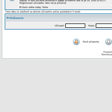
Najviac tu bolo súčasne prítomných
21832
užívateľov dňa St júl 29, 2026 02:45:27.
Registrovaní užívatelia: nikto nie je prítomný
0
Users online today: None
Tieto dáta sú založené na aktivite užívateľov počas posledných 5 minút.
Prihlásenie
Užívateľ:
Heslo:
Nové príspevky
Powered 
Slovenský p