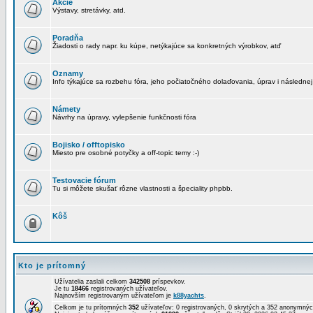
Akcie
Výstavy, stretávky, atd.
Poradňa
Žiadosti o rady napr. ku kúpe, netýkajúce sa konkretných výrobkov, atď
Oznamy
Info týkajúce sa rozbehu fóra, jeho počiatočného dolaďovania, úprav i následnej
Námety
Návrhy na úpravy, vylepšenie funkčnosti fóra
Bojisko / offtopisko
Miesto pre osobné potyčky a off-topic temy :-)
Testovacie fórum
Tu si môžete skušať rôzne vlastnosti a špeciality phpbb.
Kôš
Kto je prítomný
Užívatelia zaslali celkom
342508
príspevkov.
Je tu
18466
registrovaných užívateľov.
Najnovším registrovaným užívateľom je
k88yachts
.
Celkom je tu prítomných
352
užívateľov: 0 registrovaných, 0 skrytých a 352 anonymn