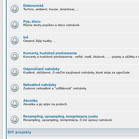
Elektronická
Techno, ambient, house, downbeat, ...
Pop, disco
Rôzne druhy popíkov a disco nahrávok
Iné
Ostatné štýly hudby ...
Koncerty, hudobné predstavenia
Koncerty a hudobné predstavenia - veľké, malé, klubové, ... - popisy a zážitky z 
Odporúčané nahrávky
Kvalitné, obľúbené, či niečím zaujímavé nahrávky, ktoré stoja za vypočutie.
Nekvalitné nahrávky
Zvukovo nekvalitné a "odfláknuté" nahrávky.
Akustika
Akustika a jej vplyv na posluch.
Resampling, upsampling, komprimacia zvuku
Resampling, upsampling, komprimácia, či iné úpravy nahrávok
DIY projekty