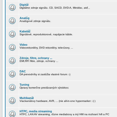
Digitál
Digitálne zdroje signálu. CD, SACD, DVD-A, Minidisc, atď...
Analóg
Analógové zdroje signálu.
Kabeláž
Signálové, reproduktorové, napájacie káble.
Video
Videorekordéry, DVD rekordéry, televízory, ...
Zdroje, filtre, ochrany ...
EMI,RFI filtre, zdroje, ochrany ...
DAC
DA prevodníky si zaslúžia vlastné forum :-)
Tuning
Úpravy komerčne predávaných výrobkov.
Multikanál
Viackanálovy hardware, AVR, ... (nie all-in-one hypermarket :-) )
HTPC, media streaming
HTPC, LAN AV streaming, rôzne mediaboxy a iný HW na rozhraní hifi a PC