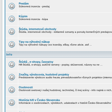
Predám
Súkromná inzercia - predaj
Kúpim
Súkromná inzercia - kúpa
Štúdia, internetové obchody
Štúdia, internetové obchody - reklamné oznamy a ponuky komerčných predajcov
Tipy na výhodný nákup
Tipy na výhodné nákupy cez inzeráty, eBay, rôzne akcie, atď ...
Info
Štúdiá , e-shopy, časopisy
Hifi štúdiá, e-shopy, aukčné servery - popisy, skúsenosti, názory na ne ...
Značky, výrobcovia, hudobné projekty
Predstavenie výrobcov audio hw,sw, prevadzkovateľov rôznych projektov (mierna 
Osobnosti
Osobnosti svetovej i našej hudobnej, technickej, či inej scény - info najmä o nich,
História hifi v Česko-Slovensku
Informácie o osobnostiach, výrobkoch, udalostiach v histórii Česko-Slovenského "