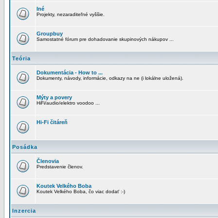
Iné
Projekty, nezaraditeľné vyššie.
Groupbuy
Samostatné fórum pre dohadovanie skupinových nákupov ...
Teória
Dokumentácia - How to ...
Dokumenty, návody, informácie, odkazy na ne (i lokálne uložená).
Mýty a povery
HiFi/audio/elektro voodoo ...
Hi-Fi čitáreň
Posádka
Členovia
Predstavenie členov.
Koutek Velkého Boba
Koutek Velkého Boba, čo viac dodať :-)
Inzercia