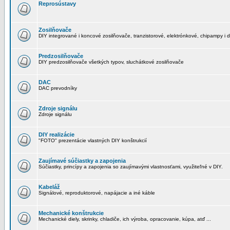
Reprosústavy
Zosilňovače
DIY integrované i koncové zosilňovače, tranzistorové, elektrónkové, chipampy i d
Predzosilňovače
DIY predzosilňovače všetkých typov, sluchátkové zosilňovače
DAC
DAC prevodníky
Zdroje signálu
Zdroje signálu
DIY realizácie
"FOTO" prezentácie vlastných DIY konštrukcií
Zaujímavé súčiastky a zapojenia
Súčiastky, princípy a zapojenia so zaujímavými vlastnosťami, využiteľné v DIY.
Kabeláž
Signálové, reproduktorové, napájacie a iné káble
Mechanické konštrukcie
Mechanické diely, skrinky, chladiče, ich výroba, opracovanie, kúpa, atď ...