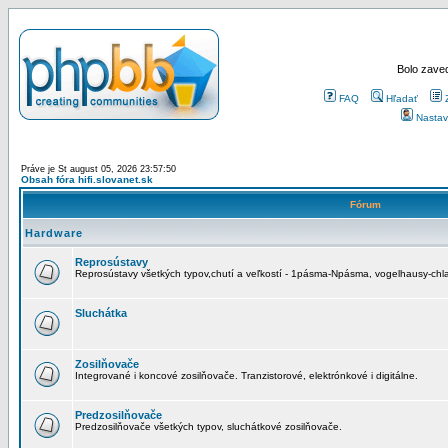
Bolo zaved
FAQ
Hľadať
Nastav
Práve je St august 05, 2026 23:57:50
Obsah fóra hifi.slovanet.sk
Fórum
Hardware
Reprosústavy
Reprosústavy všetkých typov,chutí a veľkostí - 1pásma-Npásma, vogelhausy-chla
Sluchátka
Zosilňovače
Integrované i koncové zosilňovače. Tranzistorové, elektrónkové i digitálne.
Predzosilňovače
Predzosilňovače všetkých typov, sluchátkové zosilňovače.