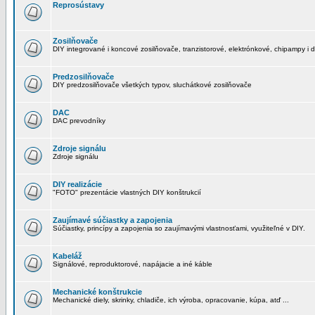
Reprosústavy
Zosilňovače
DIY integrované i koncové zosilňovače, tranzistorové, elektrónkové, chipampy i d
Predzosilňovače
DIY predzosilňovače všetkých typov, sluchátkové zosilňovače
DAC
DAC prevodníky
Zdroje signálu
Zdroje signálu
DIY realizácie
"FOTO" prezentácie vlastných DIY konštrukcií
Zaujímavé súčiastky a zapojenia
Súčiastky, princípy a zapojenia so zaujímavými vlastnosťami, využiteľné v DIY.
Kabeláž
Signálové, reproduktorové, napájacie a iné káble
Mechanické konštrukcie
Mechanické diely, skrinky, chladiče, ich výroba, opracovanie, kúpa, atď ...