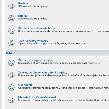
Predám
Súkromná inzercia - predaj
Kúpim
Súkromná inzercia - kúpa
Štúdia, internetové obchody
Štúdia, internetové obchody - reklamné oznamy a ponuky komerčných predajcov
Tipy na výhodný nákup
Tipy na výhodné nákupy cez inzeráty, eBay, rôzne akcie, atď ...
Info
Štúdiá , e-shopy, časopisy
Hifi štúdiá, e-shopy, aukčné servery - popisy, skúsenosti, názory na ne ...
Značky, výrobcovia, hudobné projekty
Predstavenie výrobcov audio hw,sw, prevadzkovateľov rôznych projektov (mierna 
Osobnosti
Osobnosti svetovej i našej hudobnej, technickej, či inej scény - info najmä o nich,
História hifi v Česko-Slovensku
Informácie o osobnostiach, výrobkoch, udalostiach v histórii Česko-Slovenského "