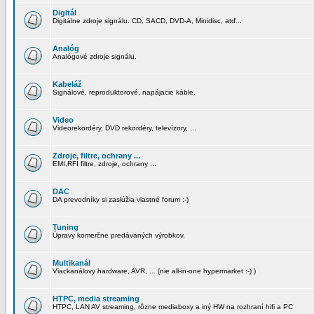
Digitál
Digitálne zdroje signálu. CD, SACD, DVD-A, Minidisc, atď...
Analóg
Analógové zdroje signálu.
Kabeláž
Signálové, reproduktorové, napájacie káble.
Video
Videorekordéry, DVD rekordéry, televízory, ...
Zdroje, filtre, ochrany ...
EMI,RFI filtre, zdroje, ochrany ...
DAC
DA prevodníky si zaslúžia vlastné forum :-)
Tuning
Úpravy komerčne predávaných výrobkov.
Multikanál
Viackanálovy hardware, AVR, ... (nie all-in-one hypermarket :-) )
HTPC, media streaming
HTPC, LAN AV streaming, rôzne mediaboxy a iný HW na rozhraní hifi a PC