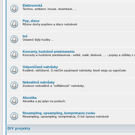
Elektronická
Techno, ambient, house, downbeat, ...
Pop, disco
Rôzne druhy popíkov a disco nahrávok
Iné
Ostatné štýly hudby ...
Koncerty, hudobné predstavenia
Koncerty a hudobné predstavenia - veľké, malé, klubové, ... - popisy a zážitky z 
Odporúčané nahrávky
Kvalitné, obľúbené, či niečím zaujímavé nahrávky, ktoré stoja za vypočutie.
Nekvalitné nahrávky
Zvukovo nekvalitné a "odfláknuté" nahrávky.
Akustika
Akustika a jej vplyv na posluch.
Resampling, upsampling, komprimacia zvuku
Resampling, upsampling, komprimácia, či iné úpravy nahrávok
DIY projekty