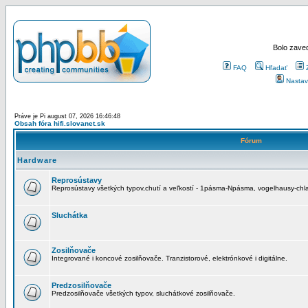
Bolo zaved
FAQ
Hľadať
Nastav
Práve je Pi august 07, 2026 16:46:48
Obsah fóra hifi.slovanet.sk
Fórum
Hardware
Reprosústavy
Reprosústavy všetkých typov,chutí a veľkostí - 1pásma-Npásma, vogelhausy-chla
Sluchátka
Zosilňovače
Integrované i koncové zosilňovače. Tranzistorové, elektrónkové i digitálne.
Predzosilňovače
Predzosilňovače všetkých typov, sluchátkové zosilňovače.