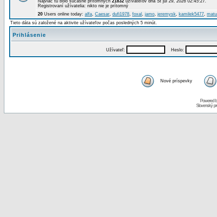
Najviac tu bolo súčasne prítomných
21832
užívateľov dňa St júl 29, 2026 02:45:27.
Registrovaní užívatelia: nikto nie je prítomný
20
Users online today:
alfa
,
Caesar
,
dufi1978
,
foxal
,
jamo
,
jeremysk
,
kamilek5477
,
matu
Tieto dáta sú založené na aktivite užívateľov počas posledných 5 minút.
Prihlásenie
Užívateľ:
Heslo:
Nové príspevky
Powered 
Slovenský p