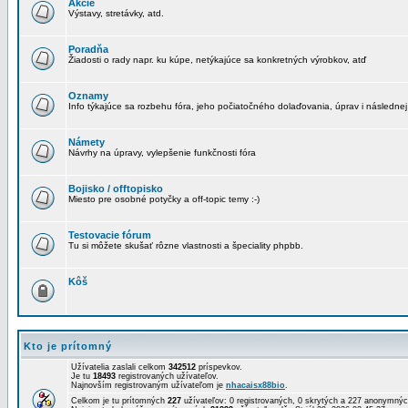
Akcie
Výstavy, stretávky, atd.
Poradňa
Žiadosti o rady napr. ku kúpe, netýkajúce sa konkretných výrobkov, atď
Oznamy
Info týkajúce sa rozbehu fóra, jeho počiatočného dolaďovania, úprav i následnej
Námety
Návrhy na úpravy, vylepšenie funkčnosti fóra
Bojisko / offtopisko
Miesto pre osobné potyčky a off-topic temy :-)
Testovacie fórum
Tu si môžete skušať rôzne vlastnosti a špeciality phpbb.
Kôš
Kto je prítomný
Užívatelia zaslali celkom
342512
príspevkov.
Je tu
18493
registrovaných užívateľov.
Najnovším registrovaným užívateľom je
nhacaisx88bio
.
Celkom je tu prítomných
227
užívateľov: 0 registrovaných, 0 skrytých a 227 anonymn