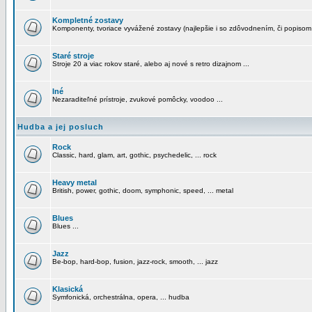
Kompletné zostavy
Komponenty, tvoriace vyvážené zostavy (najlepšie i so zdôvodnením, či popisom
Staré stroje
Stroje 20 a viac rokov staré, alebo aj nové s retro dizajnom ...
Iné
Nezaraditeľné prístroje, zvukové pomôcky, voodoo ...
Hudba a jej posluch
Rock
Classic, hard, glam, art, gothic, psychedelic, ... rock
Heavy metal
British, power, gothic, doom, symphonic, speed, ... metal
Blues
Blues ...
Jazz
Be-bop, hard-bop, fusion, jazz-rock, smooth, ... jazz
Klasická
Symfonická, orchestrálna, opera, ... hudba