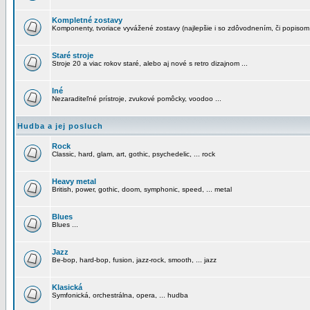
Kompletné zostavy
Komponenty, tvoriace vyvážené zostavy (najlepšie i so zdôvodnením, či popisom
Staré stroje
Stroje 20 a viac rokov staré, alebo aj nové s retro dizajnom ...
Iné
Nezaraditeľné prístroje, zvukové pomôcky, voodoo ...
Hudba a jej posluch
Rock
Classic, hard, glam, art, gothic, psychedelic, ... rock
Heavy metal
British, power, gothic, doom, symphonic, speed, ... metal
Blues
Blues ...
Jazz
Be-bop, hard-bop, fusion, jazz-rock, smooth, ... jazz
Klasická
Symfonická, orchestrálna, opera, ... hudba