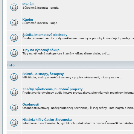
Predám
Súkromná inzercia - predaj
Kúpim
Súkromná inzercia - kúpa
Štúdia, internetové obchody
Štúdia, internetové obchody - reklamné oznamy a ponuky komerčných predajcov
Tipy na výhodný nákup
Tipy na výhodné nákupy cez inzeráty, eBay, rôzne akcie, atď ...
Info
Štúdiá , e-shopy, časopisy
Hifi štúdiá, e-shopy, aukčné servery - popisy, skúsenosti, názory na ne ...
Značky, výrobcovia, hudobné projekty
Predstavenie výrobcov audio hw,sw, prevadzkovateľov rôznych projektov (mierna 
Osobnosti
Osobnosti svetovej i našej hudobnej, technickej, či inej scény - info najmä o nich,
História hifi v Česko-Slovensku
Informácie o osobnostiach, výrobkoch, udalostiach v histórii Česko-Slovenského "