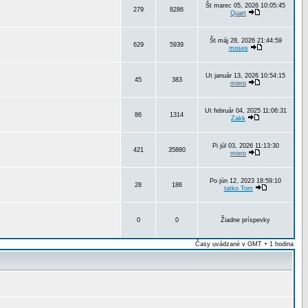
Št marec 05, 2026 10:05:45
279
8286
Quart
Št máj 28, 2026 21:44:59
629
5939
moses
Ut január 13, 2026 10:54:15
45
383
miero
Ut február 04, 2025 11:06:31
86
1314
Zakk
Pi júl 03, 2026 11:13:30
421
35880
miero
Po jún 12, 2023 18:59:10
28
186
tatko Tom
0
0
Žiadne príspevky
Časy uvádzané v GMT + 1 hodina