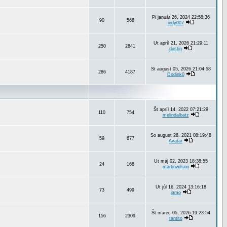
Pi január 26, 2024 22:58:36
90
568
indy007
Ut apríl 21, 2026 21:29:11
250
2841
dustin
St august 05, 2026 21:04:58
286
4187
Dodink0
Št apríl 14, 2022 07:21:29
110
754
melindalbatz
So august 28, 2021 08:19:48
59
677
Avatar
Ut máj 02, 2023 18:38:55
24
166
martinwilson
Ut júl 16, 2024 13:16:18
73
499
jamo
Št marec 05, 2026 19:23:54
156
2309
tantito