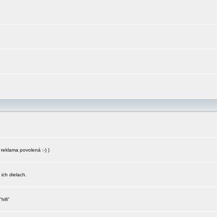
reklama povolená :-) )
 ich dielach.
hifi"