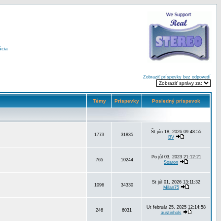
ácia
Zobraziť príspevky bez odpovedí
Témy
Príspevky
Posledný príspevok
Št jún 18, 2026 09:48:55
1773
31835
BV
Po júl 03, 2023 21:12:21
765
10244
Soaron
St júl 01, 2026 13:11:32
1096
34330
Milan75
Ut február 25, 2025 12:14:58
246
6031
austinhols