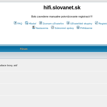
hifi.slovanet.sk
Bolo zavedene manualne potvrdzovanie registracii !!!
FAQ
Hľadať
Zoznam užívateľov
Užívateľské skupiny
Registr
Nastavenia
Súkromné správy
Prihlásenie
Fórum
diace boxy, atď