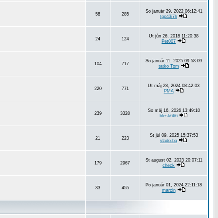
So január 29, 2022 06:12:41
58
285
tgp43j7h
Ut jún 26, 2018 11:20:38
24
124
Pet007
So január 11, 2025 09:58:09
104
717
tatko Tom
Ut máj 28, 2024 08:42:03
220
771
PMA
So máj 16, 2026 13:49:10
239
3328
blesk666
St júl 09, 2025 15:37:53
21
223
vlado.ba
St august 02, 2023 20:07:11
179
2967
check
Po január 01, 2024 22:11:18
33
455
marcin