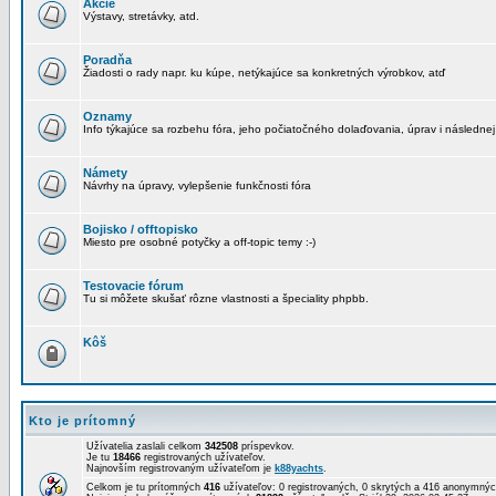
Akcie
Výstavy, stretávky, atd.
Poradňa
Žiadosti o rady napr. ku kúpe, netýkajúce sa konkretných výrobkov, atď
Oznamy
Info týkajúce sa rozbehu fóra, jeho počiatočného dolaďovania, úprav i následnej
Námety
Návrhy na úpravy, vylepšenie funkčnosti fóra
Bojisko / offtopisko
Miesto pre osobné potyčky a off-topic temy :-)
Testovacie fórum
Tu si môžete skušať rôzne vlastnosti a špeciality phpbb.
Kôš
Kto je prítomný
Užívatelia zaslali celkom
342508
príspevkov.
Je tu
18466
registrovaných užívateľov.
Najnovším registrovaným užívateľom je
k88yachts
.
Celkom je tu prítomných
416
užívateľov: 0 registrovaných, 0 skrytých a 416 anonymn