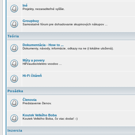
Iné
Projekty, nezaraditeľné vyššie.
Groupbuy
Samostatné fórum pre dohadovanie skupinových nákupov ...
Teória
Dokumentácia - How to ...
Dokumenty, návody, informácie, odkazy na ne (i lokálne uložená).
Mýty a povery
HiFi/audio/elektro voodoo ...
Hi-Fi čitáreň
Posádka
Členovia
Predstavenie členov.
Koutek Velkého Boba
Koutek Velkého Boba, čo viac dodať :-)
Inzercia