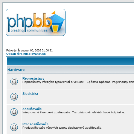
Práve je Št august 06, 2026 01:56:21
Obsah fóra hifi.slovanet.sk
Hardware
Reprosústavy
Reprosústavy všetkých typov,chutí a veľkostí - 1pásma-Npásma, vogelhausy-chla
Sluchátka
Zosilňovače
Integrované i koncové zosilňovače. Tranzistorové, elektrónkové i digitálne.
Predzosilňovače
Predzosilňovače všetkých typov, sluchátkové zosilňovače.