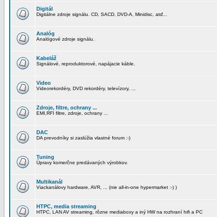
Digitál
Digitálne zdroje signálu. CD, SACD, DVD-A, Minidisc, atď...
Analóg
Analógové zdroje signálu.
Kabeláž
Signálové, reproduktorové, napájacie káble.
Video
Videorekordéry, DVD rekordéry, televízory, ...
Zdroje, filtre, ochrany ...
EMI,RFI filtre, zdroje, ochrany ...
DAC
DA prevodníky si zaslúžia vlastné forum :-)
Tuning
Úpravy komerčne predávaných výrobkov.
Multikanál
Viackanálovy hardware, AVR, ... (nie all-in-one hypermarket :-) )
HTPC, media streaming
HTPC, LAN AV streaming, rôzne mediaboxy a iný HW na rozhraní hifi a PC