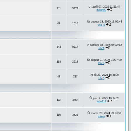
Ut apríl 07, 2026 11:53:44
211
5374
duran90
Ut august 18, 2020 13:06:44
49
1010
vita_k
Pi október 03, 2025 05:48:43
348
9217
PMA
Št august 21, 2025 19:07:20
118
2618
Paco
Po júl 27, 2026 16:55:24
47
727
PMA
Št jún 19, 2025 19:14:20
142
3662
lubo212
Št marec 28, 2024 09:23:56
110
3521
miero