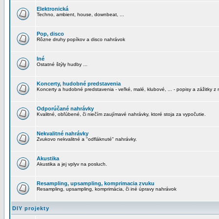
Elektronická
Techno, ambient, house, downbeat, ...
Pop, disco
Rôzne druhy popíkov a disco nahrávok
Iné
Ostatné štýly hudby ...
Koncerty, hudobné predstavenia
Koncerty a hudobné predstavenia - veľké, malé, klubové, ... - popisy a zážitky z 
Odporúčané nahrávky
Kvalitné, obľúbené, či niečím zaujímavé nahrávky, ktoré stoja za vypočutie.
Nekvalitné nahrávky
Zvukovo nekvalitné a "odfláknuté" nahrávky.
Akustika
Akustika a jej vplyv na posluch.
Resampling, upsampling, komprimacia zvuku
Resampling, upsampling, komprimácia, či iné úpravy nahrávok
DIY projekty