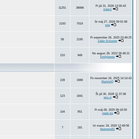
Pi júl 31, 2026 13:00:43
11251
38996
milan1
St máj 27, 2026 09:01:08
2193
7019
tela
Pi september 26, 2025 23:49:25
56
2195
Zalán Schuster
Ne august 28, 2022 06:48:21
210
949
Emilylowes
Po november 24, 2025 14:14:43
228
1689
MartinAQ
Št júl 30, 2026 11:37:08
123
1841
jaro.vr
Pi máj 09, 2025 09:18:50
104
951
vlado.ba
Ut marec 24, 2020 12:49:56
7
181
blueneon81