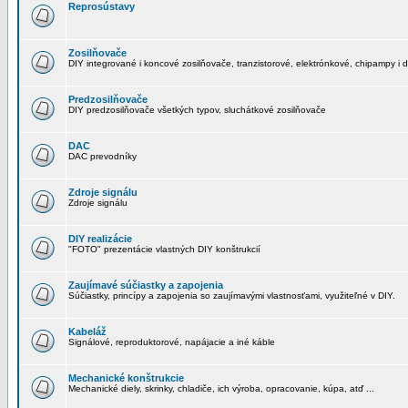
Reprosústavy
Zosilňovače
DIY integrované i koncové zosilňovače, tranzistorové, elektrónkové, chipampy i d
Predzosilňovače
DIY predzosilňovače všetkých typov, sluchátkové zosilňovače
DAC
DAC prevodníky
Zdroje signálu
Zdroje signálu
DIY realizácie
"FOTO" prezentácie vlastných DIY konštrukcií
Zaujímavé súčiastky a zapojenia
Súčiastky, princípy a zapojenia so zaujímavými vlastnosťami, využiteľné v DIY.
Kabeláž
Signálové, reproduktorové, napájacie a iné káble
Mechanické konštrukcie
Mechanické diely, skrinky, chladiče, ich výroba, opracovanie, kúpa, atď ...