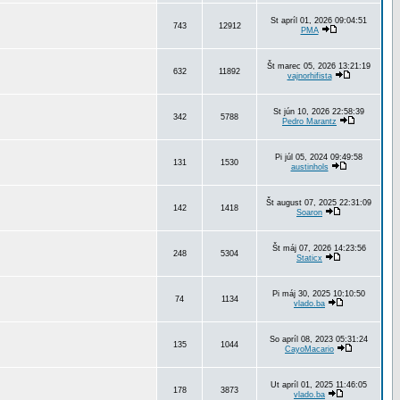
St apríl 01, 2026 09:04:51
743
12912
PMA
Št marec 05, 2026 13:21:19
632
11892
vajnorhifista
St jún 10, 2026 22:58:39
342
5788
Pedro Marantz
Pi júl 05, 2024 09:49:58
131
1530
austinhols
Št august 07, 2025 22:31:09
142
1418
Soaron
Št máj 07, 2026 14:23:56
248
5304
Staticx
Pi máj 30, 2025 10:10:50
74
1134
vlado.ba
So apríl 08, 2023 05:31:24
135
1044
CayoMacario
Ut apríl 01, 2025 11:46:05
178
3873
vlado.ba