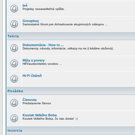
Iné
Projekty, nezaraditeľné vyššie.
Groupbuy
Samostatné fórum pre dohadovanie skupinových nákupov ...
Teória
Dokumentácia - How to ...
Dokumenty, návody, informácie, odkazy na ne (i lokálne uložená).
Mýty a povery
HiFi/audio/elektro voodoo ...
Hi-Fi čitáreň
Posádka
Členovia
Predstavenie členov.
Koutek Velkého Boba
Koutek Velkého Boba, čo viac dodať :-)
Inzercia