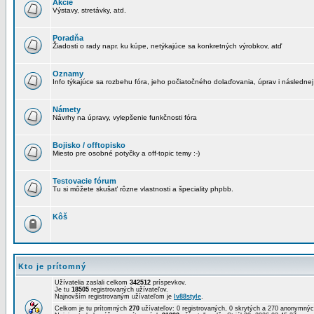
Akcie
Výstavy, stretávky, atd.
Poradňa
Žiadosti o rady napr. ku kúpe, netýkajúce sa konkretných výrobkov, atď
Oznamy
Info týkajúce sa rozbehu fóra, jeho počiatočného dolaďovania, úprav i následnej
Námety
Návrhy na úpravy, vylepšenie funkčnosti fóra
Bojisko / offtopisko
Miesto pre osobné potyčky a off-topic temy :-)
Testovacie fórum
Tu si môžete skušať rôzne vlastnosti a špeciality phpbb.
Kôš
Kto je prítomný
Užívatelia zaslali celkom
342512
príspevkov.
Je tu
18505
registrovaných užívateľov.
Najnovším registrovaným užívateľom je
lv88style
.
Celkom je tu prítomných
270
užívateľov: 0 registrovaných, 0 skrytých a 270 anonymn