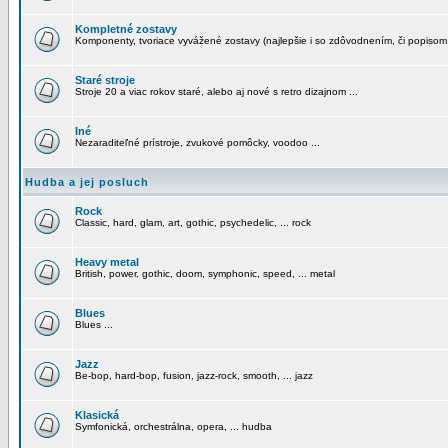
Kompletné zostavy
Komponenty, tvoriace vyvážené zostavy (najlepšie i so zdôvodnením, či popisom
Staré stroje
Stroje 20 a viac rokov staré, alebo aj nové s retro dizajnom ...
Iné
Nezaraditeľné prístroje, zvukové pomôcky, voodoo ...
Hudba a jej posluch
Rock
Classic, hard, glam, art, gothic, psychedelic, ... rock
Heavy metal
British, power, gothic, doom, symphonic, speed, ... metal
Blues
Blues ...
Jazz
Be-bop, hard-bop, fusion, jazz-rock, smooth, ... jazz
Klasická
Symfonická, orchestrálna, opera, ... hudba