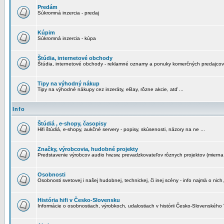
Predám
Súkromná inzercia - predaj
Kúpim
Súkromná inzercia - kúpa
Štúdia, internetové obchody
Štúdia, internetové obchody - reklamné oznamy a ponuky komerčných predajcov
Tipy na výhodný nákup
Tipy na výhodné nákupy cez inzeráty, eBay, rôzne akcie, atď ...
Info
Štúdiá , e-shopy, časopisy
Hifi štúdiá, e-shopy, aukčné servery - popisy, skúsenosti, názory na ne ...
Značky, výrobcovia, hudobné projekty
Predstavenie výrobcov audio hw,sw, prevadzkovateľov rôznych projektov (mierna 
Osobnosti
Osobnosti svetovej i našej hudobnej, technickej, či inej scény - info najmä o nich,
História hifi v Česko-Slovensku
Informácie o osobnostiach, výrobkoch, udalostiach v histórii Česko-Slovenského "