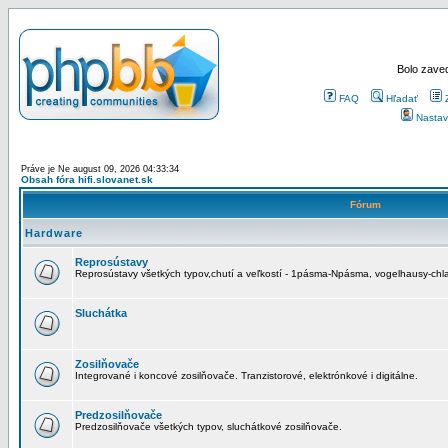
Bolo zaved
FAQ
Hľadať
Nastav
Práve je Ne august 09, 2026 04:33:34
Obsah fóra hifi.slovanet.sk
Fórum
Hardware
Reprosústavy
Reprosústavy všetkých typov,chutí a veľkostí - 1pásma-Npásma, vogelhausy-chla
Sluchátka
Zosilňovače
Integrované i koncové zosilňovače. Tranzistorové, elektrónkové i digitálne.
Predzosilňovače
Predzosilňovače všetkých typov, sluchátkové zosilňovače.