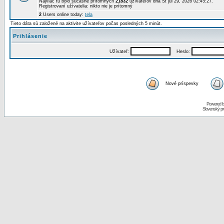
Najviac tu bolo súčasne prítomných
21832
užívateľov dňa St júl 29, 2026 02:45:27.
Registrovaní užívatelia: nikto nie je prítomný
2
Users online today:
tela
Tieto dáta sú založené na aktivite užívateľov počas posledných 5 minút.
Prihlásenie
Užívateľ:
Heslo:
Nové príspevky
Powered 
Slovenský p