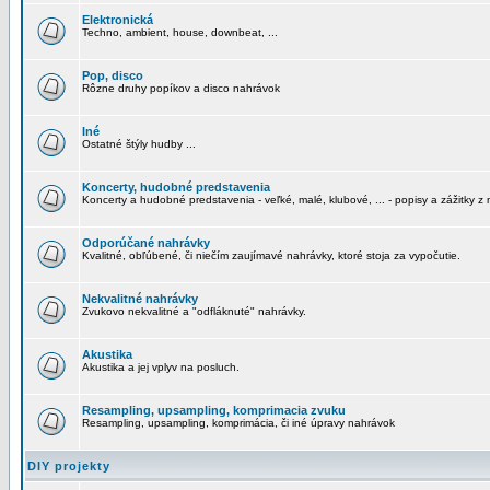
Elektronická
Techno, ambient, house, downbeat, ...
Pop, disco
Rôzne druhy popíkov a disco nahrávok
Iné
Ostatné štýly hudby ...
Koncerty, hudobné predstavenia
Koncerty a hudobné predstavenia - veľké, malé, klubové, ... - popisy a zážitky z 
Odporúčané nahrávky
Kvalitné, obľúbené, či niečím zaujímavé nahrávky, ktoré stoja za vypočutie.
Nekvalitné nahrávky
Zvukovo nekvalitné a "odfláknuté" nahrávky.
Akustika
Akustika a jej vplyv na posluch.
Resampling, upsampling, komprimacia zvuku
Resampling, upsampling, komprimácia, či iné úpravy nahrávok
DIY projekty