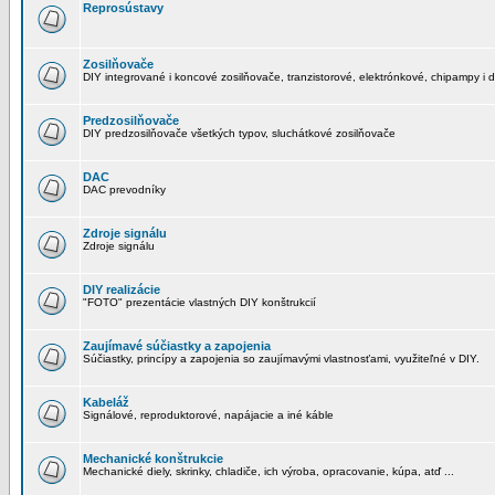
Reprosústavy
Zosilňovače
DIY integrované i koncové zosilňovače, tranzistorové, elektrónkové, chipampy i d
Predzosilňovače
DIY predzosilňovače všetkých typov, sluchátkové zosilňovače
DAC
DAC prevodníky
Zdroje signálu
Zdroje signálu
DIY realizácie
"FOTO" prezentácie vlastných DIY konštrukcií
Zaujímavé súčiastky a zapojenia
Súčiastky, princípy a zapojenia so zaujímavými vlastnosťami, využiteľné v DIY.
Kabeláž
Signálové, reproduktorové, napájacie a iné káble
Mechanické konštrukcie
Mechanické diely, skrinky, chladiče, ich výroba, opracovanie, kúpa, atď ...