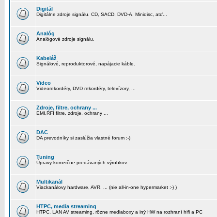
Digitál
Digitálne zdroje signálu. CD, SACD, DVD-A, Minidisc, atď...
Analóg
Analógové zdroje signálu.
Kabeláž
Signálové, reproduktorové, napájacie káble.
Video
Videorekordéry, DVD rekordéry, televízory, ...
Zdroje, filtre, ochrany ...
EMI,RFI filtre, zdroje, ochrany ...
DAC
DA prevodníky si zaslúžia vlastné forum :-)
Tuning
Úpravy komerčne predávaných výrobkov.
Multikanál
Viackanálovy hardware, AVR, ... (nie all-in-one hypermarket :-) )
HTPC, media streaming
HTPC, LAN AV streaming, rôzne mediaboxy a iný HW na rozhraní hifi a PC