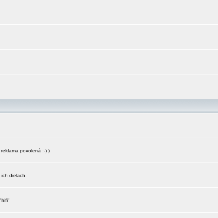
reklama povolená :-) )
 ich dielach.
hifi"