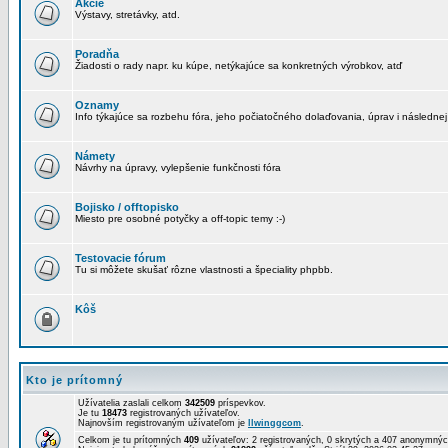
Akcie
Výstavy, stretávky, atd.
Poradňa
Žiadosti o rady napr. ku kúpe, netýkajúce sa konkretných výrobkov, atď
Oznamy
Info týkajúce sa rozbehu fóra, jeho počiatočného dolaďovania, úprav i následnej
Námety
Návrhy na úpravy, vylepšenie funkčnosti fóra
Bojisko / offtopisko
Miesto pre osobné potyčky a off-topic temy :-)
Testovacie fórum
Tu si môžete skušať rôzne vlastnosti a špeciality phpbb.
Kôš
Kto je prítomný
Užívatelia zaslali celkom
342509
príspevkov.
Je tu
18473
registrovaných užívateľov.
Najnovším registrovaným užívateľom je
llwinggcom
.
Celkom je tu prítomných
409
užívateľov: 2 registrovaných, 0 skrytých a 407 anonymn