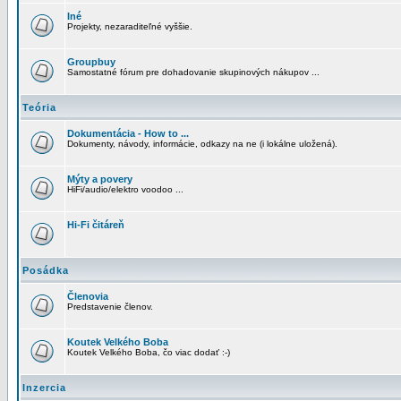
Iné
Projekty, nezaraditeľné vyššie.
Groupbuy
Samostatné fórum pre dohadovanie skupinových nákupov ...
Teória
Dokumentácia - How to ...
Dokumenty, návody, informácie, odkazy na ne (i lokálne uložená).
Mýty a povery
HiFi/audio/elektro voodoo ...
Hi-Fi čitáreň
Posádka
Členovia
Predstavenie členov.
Koutek Velkého Boba
Koutek Velkého Boba, čo viac dodať :-)
Inzercia