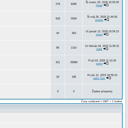
Št marec 05, 2026 10:05:45
279
8286
Quart
Št máj 28, 2026 21:44:59
629
5939
moses
Ut január 13, 2026 10:54:15
45
383
miero
Ut február 04, 2025 11:06:31
86
1314
Zakk
Pi júl 03, 2026 11:13:30
421
35880
miero
Po jún 12, 2023 18:59:10
28
186
tatko Tom
0
0
Žiadne príspevky
Časy uvádzané v GMT + 1 hodina