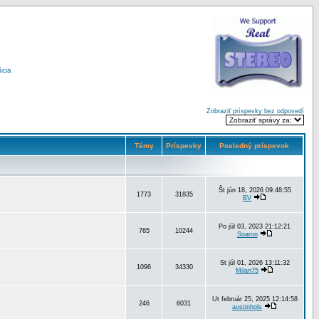
ácia
Zobraziť príspevky bez odpovedí
Témy
Príspevky
Posledný príspevok
Št jún 18, 2026 09:48:55
1773
31835
BV
Po júl 03, 2023 21:12:21
765
10244
Soaron
St júl 01, 2026 13:11:32
1096
34330
Milan75
Ut február 25, 2025 12:14:58
246
6031
austinhols