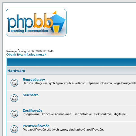
Práve je Št august 06, 2026 12:16:46
Obsah fóra hifi.slovanet.sk
Hardware
Reprosústavy
Reprosústavy všetkých typov,chutí a veľkostí - 1pásma-Npásma, vogelhausy-chla
Sluchátka
Zosilňovače
Integrované i koncové zosilňovače. Tranzistorové, elektrónkové i digitálne.
Predzosilňovače
Predzosilňovače všetkých typov, sluchátkové zosilňovače.