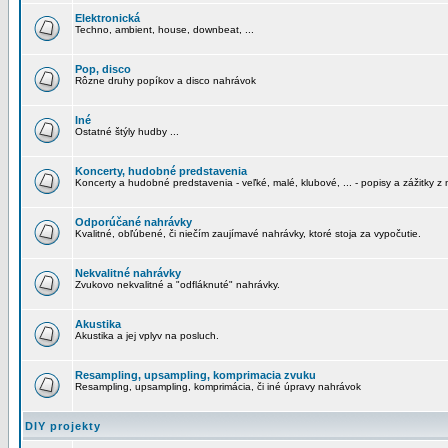
Elektronická
Techno, ambient, house, downbeat, ...
Pop, disco
Rôzne druhy popíkov a disco nahrávok
Iné
Ostatné štýly hudby ...
Koncerty, hudobné predstavenia
Koncerty a hudobné predstavenia - veľké, malé, klubové, ... - popisy a zážitky z 
Odporúčané nahrávky
Kvalitné, obľúbené, či niečím zaujímavé nahrávky, ktoré stoja za vypočutie.
Nekvalitné nahrávky
Zvukovo nekvalitné a "odfláknuté" nahrávky.
Akustika
Akustika a jej vplyv na posluch.
Resampling, upsampling, komprimacia zvuku
Resampling, upsampling, komprimácia, či iné úpravy nahrávok
DIY projekty