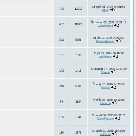
St apríl 01, 2026 09:04:51
743
12912
PMA
Št marec 05, 2026 13:21:19
632
11892
vajnorhifista
St jún 10, 2026 22:58:39
342
5788
Pedro Marantz
Pi júl 05, 2024 09:49:58
131
1530
austinhols
Št august 07, 2025 22:31:09
142
1418
Soaron
Št máj 07, 2026 14:23:56
248
5304
Staticx
Pi máj 30, 2025 10:10:50
74
1134
vlado.ba
So apríl 08, 2023 05:31:24
135
1044
CayoMacario
Ut apríl 01, 2025 11:46:05
178
3873
vlado.ba