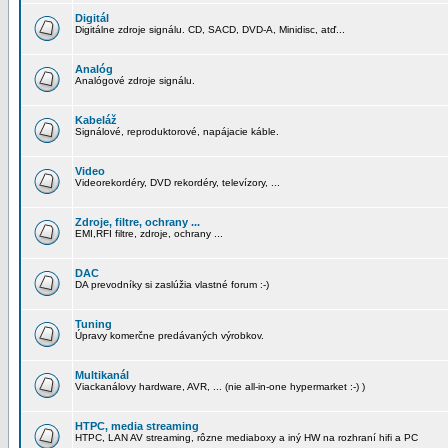
Digitál
Digitálne zdroje signálu. CD, SACD, DVD-A, Minidisc, atď...
Analóg
Analógové zdroje signálu.
Kabeláž
Signálové, reproduktorové, napájacie káble.
Video
Videorekordéry, DVD rekordéry, televízory, ...
Zdroje, filtre, ochrany ...
EMI,RFI filtre, zdroje, ochrany ...
DAC
DA prevodníky si zaslúžia vlastné forum :-)
Tuning
Úpravy komerčne predávaných výrobkov.
Multikanál
Viackanálovy hardware, AVR, ... (nie all-in-one hypermarket :-) )
HTPC, media streaming
HTPC, LAN AV streaming, rôzne mediaboxy a iný HW na rozhraní hifi a PC