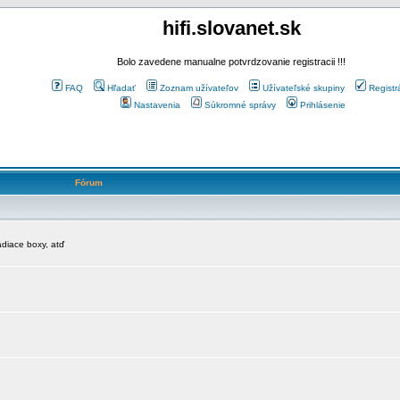
hifi.slovanet.sk
Bolo zavedene manualne potvrdzovanie registracii !!!
FAQ
Hľadať
Zoznam užívateľov
Užívateľské skupiny
Registr
Nastavenia
Súkromné správy
Prihlásenie
Fórum
diace boxy, atď