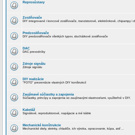
Reprosústavy
Zosilňovače
DIY integrované i koncové zosilňovače, tranzistorové, elektrónkové, chipampy i d
Predzosilňovače
DIY predzosilňovače všetkých typov, sluchátkové zosilňovače
DAC
DAC prevodníky
Zdroje signálu
Zdroje signálu
DIY realizácie
"FOTO" prezentácie vlastných DIY konštrukcií
Zaujímavé súčiastky a zapojenia
Súčiastky, princípy a zapojenia so zaujímavými vlastnosťami, využiteľné v DIY.
Kabeláž
Signálové, reproduktorové, napájacie a iné káble
Mechanické konštrukcie
Mechanické diely, skrinky, chladiče, ich výroba, opracovanie, kúpa, atď ...