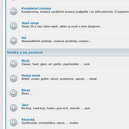
Kompletné zostavy
Komponenty, tvoriace vyvážené zostavy (najlepšie i so zdôvodnením, či popisom
Staré stroje
Stroje 20 a viac rokov staré, alebo aj nové s retro dizajnom ...
Iné
Nezaraditeľné prístroje, zvukové pomôcky, voodoo ...
Hudba a jej posluch
Rock
Classic, hard, glam, art, gothic, psychedelic, ... rock
Heavy metal
British, power, gothic, doom, symphonic, speed, ... metal
Blues
Blues ...
Jazz
Be-bop, hard-bop, fusion, jazz-rock, smooth, ... jazz
Klasická
Symfonická, orchestrálna, opera, ... hudba