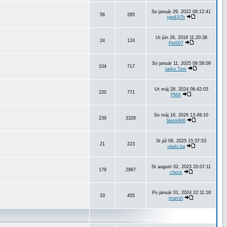
So január 29, 2022 06:12:41
58
285
tgp43j7h
Ut jún 26, 2018 11:20:38
24
124
Pet007
So január 11, 2025 09:58:09
104
717
tatko Tom
Ut máj 28, 2024 08:42:03
220
771
PMA
So máj 16, 2026 13:49:10
239
3328
blesk666
St júl 09, 2025 15:37:53
21
223
vlado.ba
St august 02, 2023 20:07:11
179
2967
check
Po január 01, 2024 22:11:18
33
455
marcin