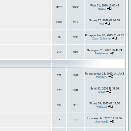
Pi júl 31, 2026 13:00:43
11251
38996
milan1
St máj 27, 2026 09:01:08
2193
7019
tela
Pi september 26, 2025 23:49:25
56
2195
Zalán Schuster
Ne august 28, 2022 06:48:21
210
949
Emilylowes
Po november 24, 2025 14:14:43
228
1689
MartinAQ
Št júl 30, 2026 11:37:08
123
1841
jaro.vr
Pi máj 09, 2025 09:18:50
104
951
vlado.ba
Ut marec 24, 2020 12:49:56
7
181
blueneon81