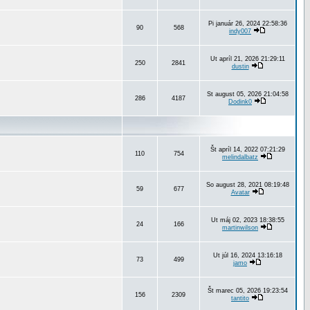
Pi január 26, 2024 22:58:36
90
568
indy007
Ut apríl 21, 2026 21:29:11
250
2841
dustin
St august 05, 2026 21:04:58
286
4187
Dodink0
Št apríl 14, 2022 07:21:29
110
754
melindalbatz
So august 28, 2021 08:19:48
59
677
Avatar
Ut máj 02, 2023 18:38:55
24
166
martinwilson
Ut júl 16, 2024 13:16:18
73
499
jamo
Št marec 05, 2026 19:23:54
156
2309
tantito