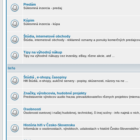
Predám
Súkromná inzercia - predaj
Kúpim
Súkromná inzercia - kúpa
Štúdia, internetové obchody
Štúdia, internetové obchody - reklamné oznamy a ponuky komerčných predajcov
Tipy na výhodný nákup
Tipy na výhodné nákupy cez inzeráty, eBay, rôzne akcie, atď ...
Info
Štúdiá , e-shopy, časopisy
Hifi štúdiá, e-shopy, aukčné servery - popisy, skúsenosti, názory na ne ...
Značky, výrobcovia, hudobné projekty
Predstavenie výrobcov audio hw,sw, prevadzkovateľov rôznych projektov (mierna 
Osobnosti
Osobnosti svetovej i našej hudobnej, technickej, či inej scény - info najmä o nich,
História hifi v Česko-Slovensku
Informácie o osobnostiach, výrobkoch, udalostiach v histórii Česko-Slovenského "