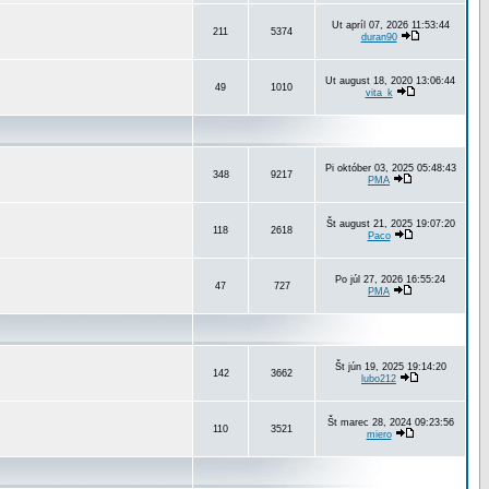
Ut apríl 07, 2026 11:53:44
211
5374
duran90
Ut august 18, 2020 13:06:44
49
1010
vita_k
Pi október 03, 2025 05:48:43
348
9217
PMA
Št august 21, 2025 19:07:20
118
2618
Paco
Po júl 27, 2026 16:55:24
47
727
PMA
Št jún 19, 2025 19:14:20
142
3662
lubo212
Št marec 28, 2024 09:23:56
110
3521
miero