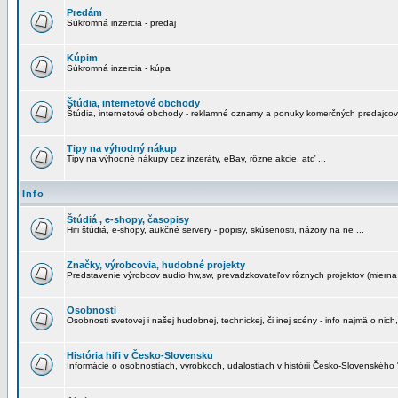
Predám
Súkromná inzercia - predaj
Kúpim
Súkromná inzercia - kúpa
Štúdia, internetové obchody
Štúdia, internetové obchody - reklamné oznamy a ponuky komerčných predajcov
Tipy na výhodný nákup
Tipy na výhodné nákupy cez inzeráty, eBay, rôzne akcie, atď ...
Info
Štúdiá , e-shopy, časopisy
Hifi štúdiá, e-shopy, aukčné servery - popisy, skúsenosti, názory na ne ...
Značky, výrobcovia, hudobné projekty
Predstavenie výrobcov audio hw,sw, prevadzkovateľov rôznych projektov (mierna 
Osobnosti
Osobnosti svetovej i našej hudobnej, technickej, či inej scény - info najmä o nich,
História hifi v Česko-Slovensku
Informácie o osobnostiach, výrobkoch, udalostiach v histórii Česko-Slovenského "