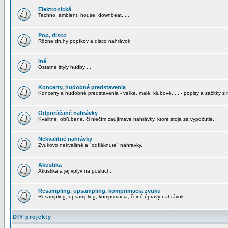
Elektronická
Techno, ambient, house, downbeat, ...
Pop, disco
Rôzne druhy popíkov a disco nahrávok
Iné
Ostatné štýly hudby ...
Koncerty, hudobné predstavenia
Koncerty a hudobné predstavenia - veľké, malé, klubové, ... - popisy a zážitky z 
Odporúčané nahrávky
Kvalitné, obľúbené, či niečím zaujímavé nahrávky, ktoré stoja za vypočutie.
Nekvalitné nahrávky
Zvukovo nekvalitné a "odfláknuté" nahrávky.
Akustika
Akustika a jej vplyv na posluch.
Resampling, upsampling, komprimacia zvuku
Resampling, upsampling, komprimácia, či iné úpravy nahrávok
DIY projekty