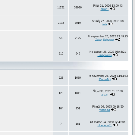
Pi júl 31, 2026 13:00:43
11251
38996
milan1
St máj 27, 2026 09:01:08
2193
7019
tela
Pi september 26, 2025 23:49:25
56
2195
Zalán Schuster
Ne august 28, 2022 06:48:21
210
949
Emilylowes
Po november 24, 2025 14:14:43
228
1689
MartinAQ
Št júl 30, 2026 11:37:08
123
1841
jaro.vr
Pi máj 09, 2025 09:18:50
104
951
vlado.ba
Ut marec 24, 2020 12:49:56
7
181
blueneon81