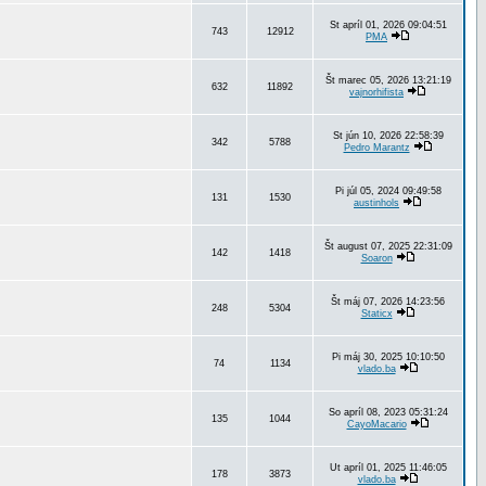
St apríl 01, 2026 09:04:51
743
12912
PMA
Št marec 05, 2026 13:21:19
632
11892
vajnorhifista
St jún 10, 2026 22:58:39
342
5788
Pedro Marantz
Pi júl 05, 2024 09:49:58
131
1530
austinhols
Št august 07, 2025 22:31:09
142
1418
Soaron
Št máj 07, 2026 14:23:56
248
5304
Staticx
Pi máj 30, 2025 10:10:50
74
1134
vlado.ba
So apríl 08, 2023 05:31:24
135
1044
CayoMacario
Ut apríl 01, 2025 11:46:05
178
3873
vlado.ba