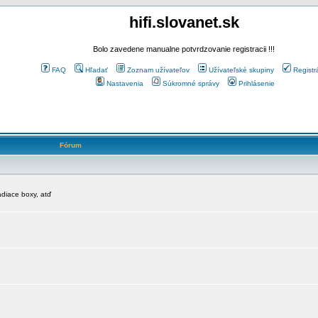
hifi.slovanet.sk
Bolo zavedene manualne potvrdzovanie registracii !!!
FAQ
Hľadať
Zoznam užívateľov
Užívateľské skupiny
Registr
Nastavenia
Súkromné správy
Prihlásenie
Fórum
diace boxy, atď