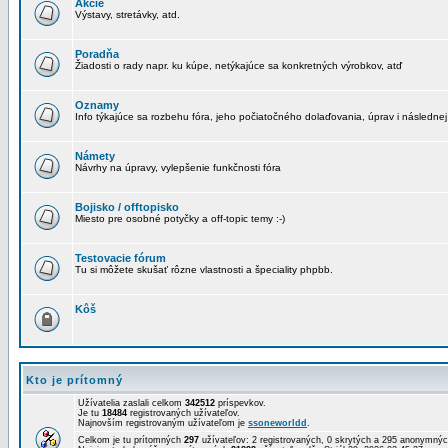
Akcie
Výstavy, stretávky, atd.
Poradňa
Žiadosti o rady napr. ku kúpe, netýkajúce sa konkretných výrobkov, atď
Oznamy
Info týkajúce sa rozbehu fóra, jeho počiatočného dolaďovania, úprav i následnej
Námety
Návrhy na úpravy, vylepšenie funkčnosti fóra
Bojisko / offtopisko
Miesto pre osobné potyčky a off-topic temy :-)
Testovacie fórum
Tu si môžete skušať rôzne vlastnosti a špeciality phpbb.
Kôš
Kto je prítomný
Užívatelia zaslali celkom
342512
príspevkov.
Je tu
18484
registrovaných užívateľov.
Najnovším registrovaným užívateľom je
ssoneworldd
.
Celkom je tu prítomných
297
užívateľov: 2 registrovaných, 0 skrytých a 295 anonymn