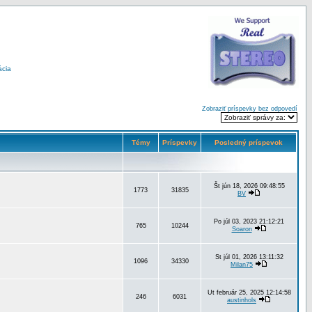
ácia
Zobraziť príspevky bez odpovedí
Témy
Príspevky
Posledný príspevok
Št jún 18, 2026 09:48:55
1773
31835
BV
Po júl 03, 2023 21:12:21
765
10244
Soaron
St júl 01, 2026 13:11:32
1096
34330
Milan75
Ut február 25, 2025 12:14:58
246
6031
austinhols