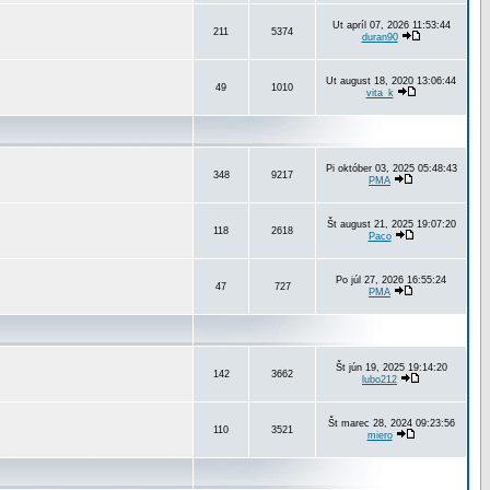
Ut apríl 07, 2026 11:53:44
211
5374
duran90
Ut august 18, 2020 13:06:44
49
1010
vita_k
Pi október 03, 2025 05:48:43
348
9217
PMA
Št august 21, 2025 19:07:20
118
2618
Paco
Po júl 27, 2026 16:55:24
47
727
PMA
Št jún 19, 2025 19:14:20
142
3662
lubo212
Št marec 28, 2024 09:23:56
110
3521
miero