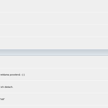
reklama povolená :-) )
 ich dielach.
hifi"