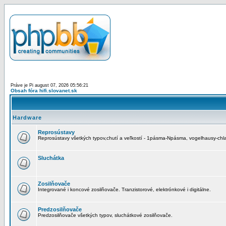
Práve je Pi august 07, 2026 05:56:21
Obsah fóra hifi.slovanet.sk
Hardware
Reprosústavy
Reprosústavy všetkých typov,chutí a veľkostí - 1pásma-Npásma, vogelhausy-chla
Sluchátka
Zosilňovače
Integrované i koncové zosilňovače. Tranzistorové, elektrónkové i digitálne.
Predzosilňovače
Predzosilňovače všetkých typov, sluchátkové zosilňovače.