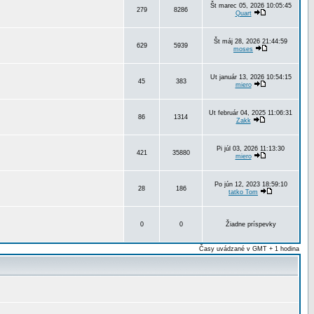
Št marec 05, 2026 10:05:45
279
8286
Quart
Št máj 28, 2026 21:44:59
629
5939
moses
Ut január 13, 2026 10:54:15
45
383
miero
Ut február 04, 2025 11:06:31
86
1314
Zakk
Pi júl 03, 2026 11:13:30
421
35880
miero
Po jún 12, 2023 18:59:10
28
186
tatko Tom
0
0
Žiadne príspevky
Časy uvádzané v GMT + 1 hodina