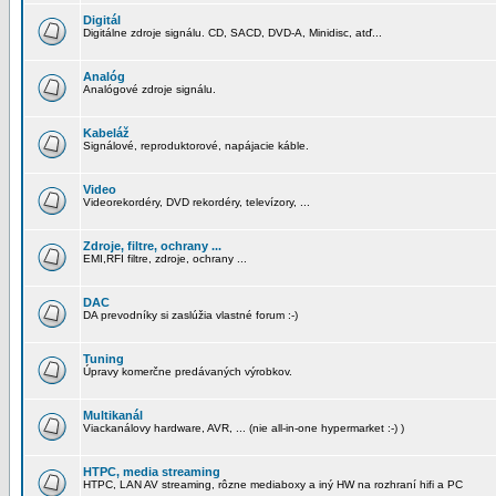
Digitál
Digitálne zdroje signálu. CD, SACD, DVD-A, Minidisc, atď...
Analóg
Analógové zdroje signálu.
Kabeláž
Signálové, reproduktorové, napájacie káble.
Video
Videorekordéry, DVD rekordéry, televízory, ...
Zdroje, filtre, ochrany ...
EMI,RFI filtre, zdroje, ochrany ...
DAC
DA prevodníky si zaslúžia vlastné forum :-)
Tuning
Úpravy komerčne predávaných výrobkov.
Multikanál
Viackanálovy hardware, AVR, ... (nie all-in-one hypermarket :-) )
HTPC, media streaming
HTPC, LAN AV streaming, rôzne mediaboxy a iný HW na rozhraní hifi a PC