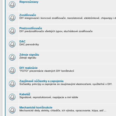
Reprosústavy
Zosilňovače
DIY integrované i koncové zosilňovače, tranzistorové, elektrónkové, chipampy i d
Predzosilňovače
DIY predzosilňovače všetkých typov, sluchátkové zosilňovače
DAC
DAC prevodníky
Zdroje signálu
Zdroje signálu
DIY realizácie
"FOTO" prezentácie vlastných DIY konštrukcií
Zaujímavé súčiastky a zapojenia
Súčiastky, princípy a zapojenia so zaujímavými vlastnosťami, využiteľné v DIY.
Kabeláž
Signálové, reproduktorové, napájacie a iné káble
Mechanické konštrukcie
Mechanické diely, skrinky, chladiče, ich výroba, opracovanie, kúpa, atď ...