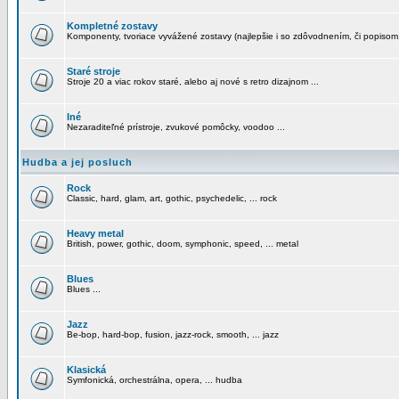
Kompletné zostavy
Komponenty, tvoriace vyvážené zostavy (najlepšie i so zdôvodnením, či popisom
Staré stroje
Stroje 20 a viac rokov staré, alebo aj nové s retro dizajnom ...
Iné
Nezaraditeľné prístroje, zvukové pomôcky, voodoo ...
Hudba a jej posluch
Rock
Classic, hard, glam, art, gothic, psychedelic, ... rock
Heavy metal
British, power, gothic, doom, symphonic, speed, ... metal
Blues
Blues ...
Jazz
Be-bop, hard-bop, fusion, jazz-rock, smooth, ... jazz
Klasická
Symfonická, orchestrálna, opera, ... hudba