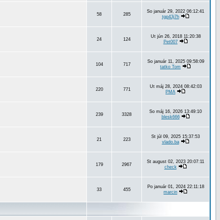
So január 29, 2022 06:12:41
58
285
tgp43j7h
Ut jún 26, 2018 11:20:38
24
124
Pet007
So január 11, 2025 09:58:09
104
717
tatko Tom
Ut máj 28, 2024 08:42:03
220
771
PMA
So máj 16, 2026 13:49:10
239
3328
blesk666
St júl 09, 2025 15:37:53
21
223
vlado.ba
St august 02, 2023 20:07:11
179
2967
check
Po január 01, 2024 22:11:18
33
455
marcin