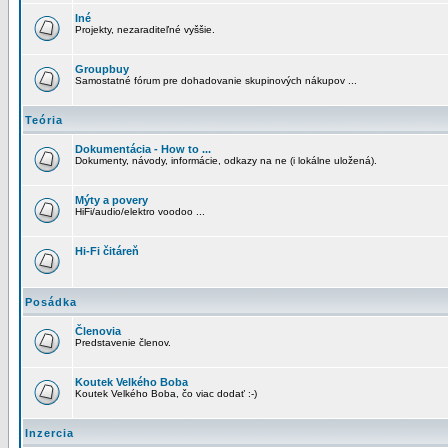
Iné
Projekty, nezaraditeľné vyššie.
Groupbuy
Samostatné fórum pre dohadovanie skupinových nákupov ...
Teória
Dokumentácia - How to ...
Dokumenty, návody, informácie, odkazy na ne (i lokálne uložená).
Mýty a povery
HiFi/audio/elektro voodoo ...
Hi-Fi čitáreň
Posádka
Členovia
Predstavenie členov.
Koutek Velkého Boba
Koutek Velkého Boba, čo viac dodať :-)
Inzercia