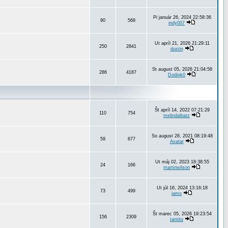
Pi január 26, 2024 22:58:36
90
568
indy007
Ut apríl 21, 2026 21:29:11
250
2841
dustin
St august 05, 2026 21:04:58
286
4187
Dodink0
Št apríl 14, 2022 07:21:29
110
754
melindalbatz
So august 28, 2021 08:19:48
59
677
Avatar
Ut máj 02, 2023 18:38:55
24
166
martinwilson
Ut júl 16, 2024 13:16:18
73
499
jamo
Št marec 05, 2026 19:23:54
156
2309
tantito