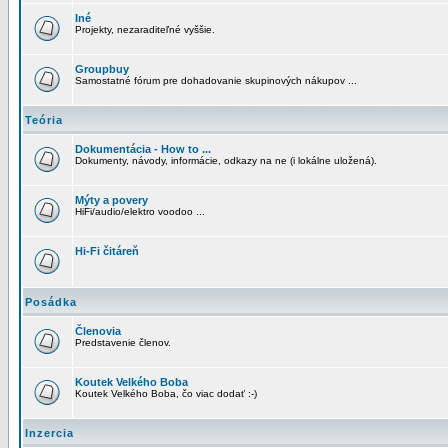
Iné
Projekty, nezaraditeľné vyššie.
Groupbuy
Samostatné fórum pre dohadovanie skupinových nákupov ...
Teória
Dokumentácia - How to ...
Dokumenty, návody, informácie, odkazy na ne (i lokálne uložená).
Mýty a povery
HiFi/audio/elektro voodoo ...
Hi-Fi čitáreň
Posádka
Členovia
Predstavenie členov.
Koutek Velkého Boba
Koutek Velkého Boba, čo viac dodať :-)
Inzercia