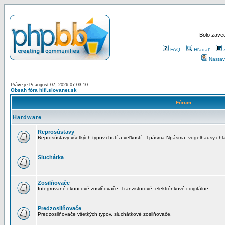
Bolo zaved
FAQ
Hľadať
Nastav
Práve je Pi august 07, 2026 07:03:10
Obsah fóra hifi.slovanet.sk
Fórum
Hardware
Reprosústavy
Reprosústavy všetkých typov,chutí a veľkostí - 1pásma-Npásma, vogelhausy-chla
Sluchátka
Zosilňovače
Integrované i koncové zosilňovače. Tranzistorové, elektrónkové i digitálne.
Predzosilňovače
Predzosilňovače všetkých typov, sluchátkové zosilňovače.