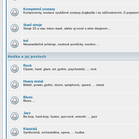
Kompletné zostavy
Komponenty, tvoriace vyvážené zostavy (najlepšie i so zdôvodnením, či popisom
Staré stroje
Stroje 20 a viac rokov staré, alebo aj nové s retro dizajnom ...
Iné
Nezaraditeľné prístroje, zvukové pomôcky, voodoo ...
Hudba a jej posluch
Rock
Classic, hard, glam, art, gothic, psychedelic, ... rock
Heavy metal
British, power, gothic, doom, symphonic, speed, ... metal
Blues
Blues ...
Jazz
Be-bop, hard-bop, fusion, jazz-rock, smooth, ... jazz
Klasická
Symfonická, orchestrálna, opera, ... hudba