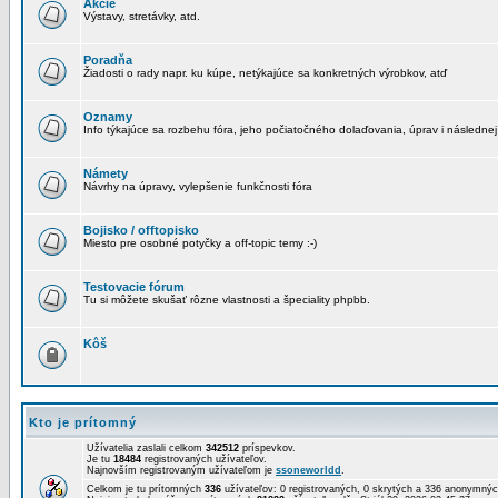
Akcie
Výstavy, stretávky, atd.
Poradňa
Žiadosti o rady napr. ku kúpe, netýkajúce sa konkretných výrobkov, atď
Oznamy
Info týkajúce sa rozbehu fóra, jeho počiatočného dolaďovania, úprav i následnej
Námety
Návrhy na úpravy, vylepšenie funkčnosti fóra
Bojisko / offtopisko
Miesto pre osobné potyčky a off-topic temy :-)
Testovacie fórum
Tu si môžete skušať rôzne vlastnosti a špeciality phpbb.
Kôš
Kto je prítomný
Užívatelia zaslali celkom
342512
príspevkov.
Je tu
18484
registrovaných užívateľov.
Najnovším registrovaným užívateľom je
ssoneworldd
.
Celkom je tu prítomných
336
užívateľov: 0 registrovaných, 0 skrytých a 336 anonymn