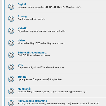
Digitál
Digitálne zdroje signálu. CD, SACD, DVD-A, Minidisc, atď...
Analóg
Analógové zdroje signálu.
Kabeláž
Signálové, reproduktorové, napájacie káble.
Video
Videorekordéry, DVD rekordéry, televízory, ...
Zdroje, filtre, ochrany ...
EMI,RFI filtre, zdroje, ochrany ...
DAC
DA prevodníky si zaslúžia vlastné forum :-)
Tuning
Úpravy komerčne predávaných výrobkov.
Multikanál
Viackanálovy hardware, AVR, ... (nie all-in-one hypermarket :-) )
HTPC, media streaming
HTPC, LAN AV streaming, rôzne mediaboxy a iný HW na rozhraní hifi a PC