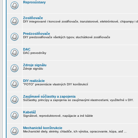
Reprosústavy
Zosilňovače
DIY integrované i koncové zosilňovače, tranzistorové, elektrónkové, chipampy i d
Predzosilňovače
DIY predzosilňovače všetkých typov, sluchátkové zosilňovače
DAC
DAC prevodníky
Zdroje signálu
Zdroje signálu
DIY realizácie
"FOTO" prezentácie vlastných DIY konštrukcií
Zaujímavé súčiastky a zapojenia
Súčiastky, princípy a zapojenia so zaujímavými vlastnosťami, využiteľné v DIY.
Kabeláž
Signálové, reproduktorové, napájacie a iné káble
Mechanické konštrukcie
Mechanické diely, skrinky, chladiče, ich výroba, opracovanie, kúpa, atď ...