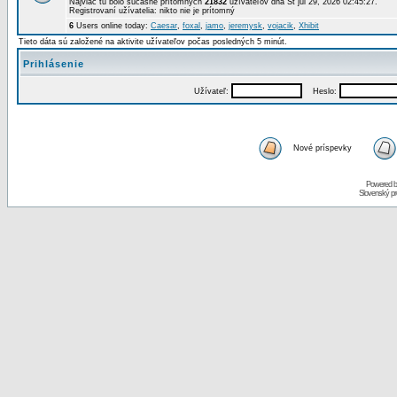
Najviac tu bolo súčasne prítomných
21832
užívateľov dňa St júl 29, 2026 02:45:27.
Registrovaní užívatelia: nikto nie je prítomný
6
Users online today:
Caesar
,
foxal
,
jamo
,
jeremysk
,
vojacik
,
Xhibit
Tieto dáta sú založené na aktivite užívateľov počas posledných 5 minút.
Prihlásenie
Užívateľ:
Heslo:
Nové príspevky
Powered 
Slovenský p