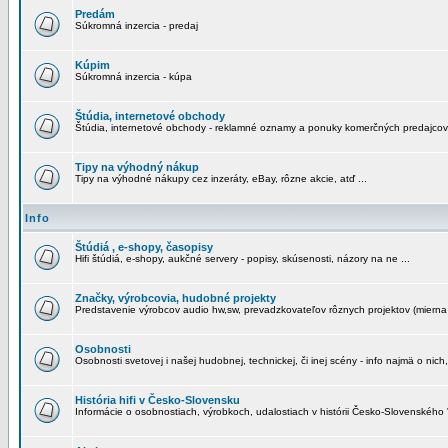
Predám
Súkromná inzercia - predaj
Kúpim
Súkromná inzercia - kúpa
Štúdia, internetové obchody
Štúdia, internetové obchody - reklamné oznamy a ponuky komerčných predajcov
Tipy na výhodný nákup
Tipy na výhodné nákupy cez inzeráty, eBay, rôzne akcie, atď ...
Info
Štúdiá , e-shopy, časopisy
Hifi štúdiá, e-shopy, aukčné servery - popisy, skúsenosti, názory na ne ...
Značky, výrobcovia, hudobné projekty
Predstavenie výrobcov audio hw,sw, prevadzkovateľov rôznych projektov (mierna 
Osobnosti
Osobnosti svetovej i našej hudobnej, technickej, či inej scény - info najmä o nich,
História hifi v Česko-Slovensku
Informácie o osobnostiach, výrobkoch, udalostiach v histórii Česko-Slovenského "