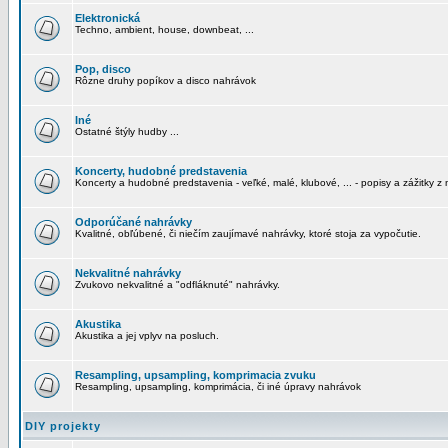
Elektronická
Techno, ambient, house, downbeat, ...
Pop, disco
Rôzne druhy popíkov a disco nahrávok
Iné
Ostatné štýly hudby ...
Koncerty, hudobné predstavenia
Koncerty a hudobné predstavenia - veľké, malé, klubové, ... - popisy a zážitky z 
Odporúčané nahrávky
Kvalitné, obľúbené, či niečím zaujímavé nahrávky, ktoré stoja za vypočutie.
Nekvalitné nahrávky
Zvukovo nekvalitné a "odfláknuté" nahrávky.
Akustika
Akustika a jej vplyv na posluch.
Resampling, upsampling, komprimacia zvuku
Resampling, upsampling, komprimácia, či iné úpravy nahrávok
DIY projekty