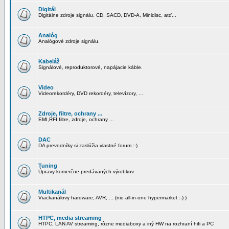
Digitál
Digitálne zdroje signálu. CD, SACD, DVD-A, Minidisc, atď...
Analóg
Analógové zdroje signálu.
Kabeláž
Signálové, reproduktorové, napájacie káble.
Video
Videorekordéry, DVD rekordéry, televízory, ...
Zdroje, filtre, ochrany ...
EMI,RFI filtre, zdroje, ochrany ...
DAC
DA prevodníky si zaslúžia vlastné forum :-)
Tuning
Úpravy komerčne predávaných výrobkov.
Multikanál
Viackanálovy hardware, AVR, ... (nie all-in-one hypermarket :-) )
HTPC, media streaming
HTPC, LAN AV streaming, rôzne mediaboxy a iný HW na rozhraní hifi a PC