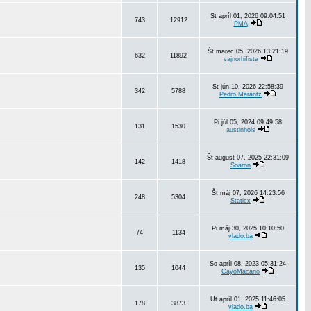
St apríl 01, 2026 09:04:51
743
12912
PMA
Št marec 05, 2026 13:21:19
632
11892
vajnorhifista
St jún 10, 2026 22:58:39
342
5788
Pedro Marantz
Pi júl 05, 2024 09:49:58
131
1530
austinhols
Št august 07, 2025 22:31:09
142
1418
Soaron
Št máj 07, 2026 14:23:56
248
5304
Staticx
Pi máj 30, 2025 10:10:50
74
1134
vlado.ba
So apríl 08, 2023 05:31:24
135
1044
CayoMacario
Ut apríl 01, 2025 11:46:05
178
3873
vlado.ba