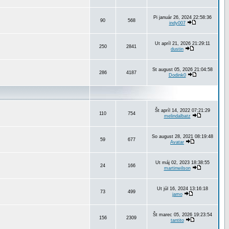
Pi január 26, 2024 22:58:36
90
568
indy007
Ut apríl 21, 2026 21:29:11
250
2841
dustin
St august 05, 2026 21:04:58
286
4187
Dodink0
Št apríl 14, 2022 07:21:29
110
754
melindalbatz
So august 28, 2021 08:19:48
59
677
Avatar
Ut máj 02, 2023 18:38:55
24
166
martinwilson
Ut júl 16, 2024 13:16:18
73
499
jamo
Št marec 05, 2026 19:23:54
156
2309
tantito