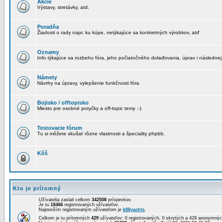
Akcie
Výstavy, stretávky, atd.
Poradňa
Žiadosti o rady napr. ku kúpe, netýkajúce sa konkretných výrobkov, atď
Oznamy
Info týkajúce sa rozbehu fóra, jeho počiatočného dolaďovania, úprav i následnej
Námety
Návrhy na úpravy, vylepšenie funkčnosti fóra
Bojisko / offtopisko
Miesto pre osobné potyčky a off-topic temy :-)
Testovacie fórum
Tu si môžete skušať rôzne vlastnosti a špeciality phpbb.
Kôš
Kto je prítomný
Užívatelia zaslali celkom
342508
príspevkov.
Je tu
18466
registrovaných užívateľov.
Najnovším registrovaným užívateľom je
k88yachts
.
Celkom je tu prítomných
429
užívateľov: 0 registrovaných, 0 skrytých a 429 anonymn