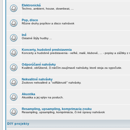
Elektronická
Techno, ambient, house, downbeat, ...
Pop, disco
Rôzne druhy popíkov a disco nahrávok
Iné
Ostatné štýly hudby ...
Koncerty, hudobné predstavenia
Koncerty a hudobné predstavenia - veľké, malé, klubové, ... - popisy a zážitky z 
Odporúčané nahrávky
Kvalitné, obľúbené, či niečím zaujímavé nahrávky, ktoré stoja za vypočutie.
Nekvalitné nahrávky
Zvukovo nekvalitné a "odfláknuté" nahrávky.
Akustika
Akustika a jej vplyv na posluch.
Resampling, upsampling, komprimacia zvuku
Resampling, upsampling, komprimácia, či iné úpravy nahrávok
DIY projekty