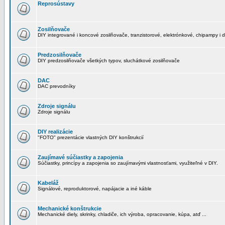
Reprosústavy
Zosilňovače
DIY integrované i koncové zosilňovače, tranzistorové, elektrónkové, chipampy i d
Predzosilňovače
DIY predzosilňovače všetkých typov, sluchátkové zosilňovače
DAC
DAC prevodníky
Zdroje signálu
Zdroje signálu
DIY realizácie
"FOTO" prezentácie vlastných DIY konštrukcií
Zaujímavé súčiastky a zapojenia
Súčiastky, princípy a zapojenia so zaujímavými vlastnosťami, využiteľné v DIY.
Kabeláž
Signálové, reproduktorové, napájacie a iné káble
Mechanické konštrukcie
Mechanické diely, skrinky, chladiče, ich výroba, opracovanie, kúpa, atď ...