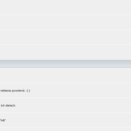
reklama povolená :-) )
 ich dielach.
hifi"