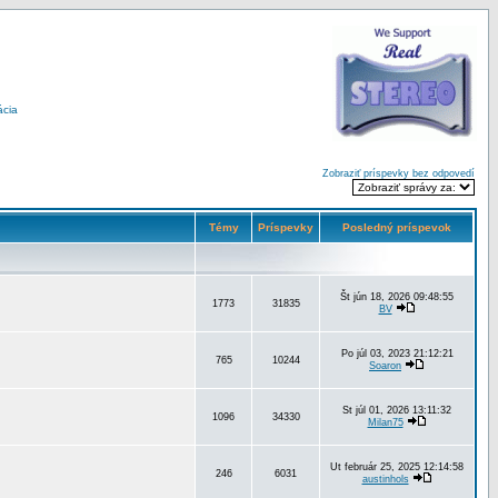
ácia
Zobraziť príspevky bez odpovedí
Témy
Príspevky
Posledný príspevok
Št jún 18, 2026 09:48:55
1773
31835
BV
Po júl 03, 2023 21:12:21
765
10244
Soaron
St júl 01, 2026 13:11:32
1096
34330
Milan75
Ut február 25, 2025 12:14:58
246
6031
austinhols