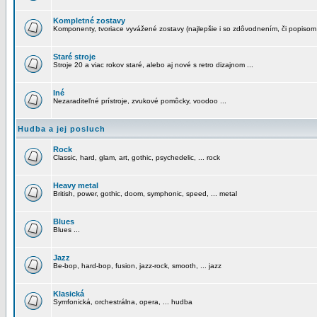
Kompletné zostavy
Komponenty, tvoriace vyvážené zostavy (najlepšie i so zdôvodnením, či popisom
Staré stroje
Stroje 20 a viac rokov staré, alebo aj nové s retro dizajnom ...
Iné
Nezaraditeľné prístroje, zvukové pomôcky, voodoo ...
Hudba a jej posluch
Rock
Classic, hard, glam, art, gothic, psychedelic, ... rock
Heavy metal
British, power, gothic, doom, symphonic, speed, ... metal
Blues
Blues ...
Jazz
Be-bop, hard-bop, fusion, jazz-rock, smooth, ... jazz
Klasická
Symfonická, orchestrálna, opera, ... hudba