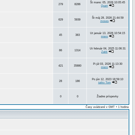
Št marec 05, 2026 10:05:45
279
8286
Quart
Št máj 28, 2026 21:44:59
629
5939
moses
Ut január 13, 2026 10:54:15
45
383
miero
Ut február 04, 2025 11:06:31
86
1314
Zakk
Pi júl 03, 2026 11:13:30
421
35880
miero
Po jún 12, 2023 18:59:10
28
186
tatko Tom
0
0
Žiadne príspevky
Časy uvádzané v GMT + 1 hodina