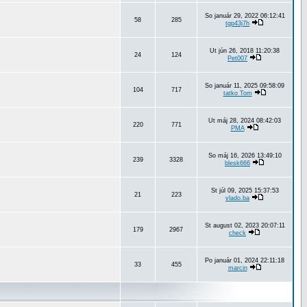
So január 29, 2022 06:12:41
58
285
tgp43j7h
Ut jún 26, 2018 11:20:38
24
124
Pet007
So január 11, 2025 09:58:09
104
717
tatko Tom
Ut máj 28, 2024 08:42:03
220
771
PMA
So máj 16, 2026 13:49:10
239
3328
blesk666
St júl 09, 2025 15:37:53
21
223
vlado.ba
St august 02, 2023 20:07:11
179
2967
check
Po január 01, 2024 22:11:18
33
455
marcin