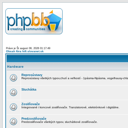
Práve je Št august 06, 2026 01:17:49
Obsah fóra hifi.slovanet.sk
Hardware
Reprosústavy
Reprosústavy všetkých typov,chutí a veľkostí - 1pásma-Npásma, vogelhausy-chla
Sluchátka
Zosilňovače
Integrované i koncové zosilňovače. Tranzistorové, elektrónkové i digitálne.
Predzosilňovače
Predzosilňovače všetkých typov, sluchátkové zosilňovače.