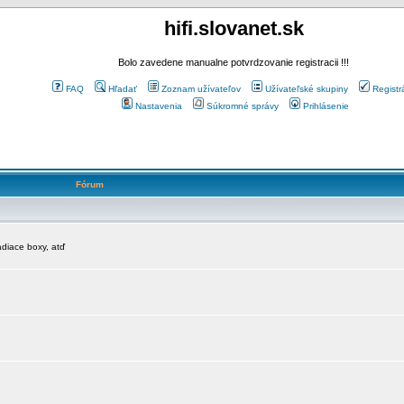
hifi.slovanet.sk
Bolo zavedene manualne potvrdzovanie registracii !!!
FAQ
Hľadať
Zoznam užívateľov
Užívateľské skupiny
Registr
Nastavenia
Súkromné správy
Prihlásenie
Fórum
diace boxy, atď