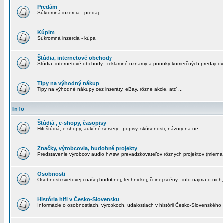
Predám
Súkromná inzercia - predaj
Kúpim
Súkromná inzercia - kúpa
Štúdia, internetové obchody
Štúdia, internetové obchody - reklamné oznamy a ponuky komerčných predajcov
Tipy na výhodný nákup
Tipy na výhodné nákupy cez inzeráty, eBay, rôzne akcie, atď ...
Info
Štúdiá , e-shopy, časopisy
Hifi štúdiá, e-shopy, aukčné servery - popisy, skúsenosti, názory na ne ...
Značky, výrobcovia, hudobné projekty
Predstavenie výrobcov audio hw,sw, prevadzkovateľov rôznych projektov (mierna 
Osobnosti
Osobnosti svetovej i našej hudobnej, technickej, či inej scény - info najmä o nich,
História hifi v Česko-Slovensku
Informácie o osobnostiach, výrobkoch, udalostiach v histórii Česko-Slovenského "