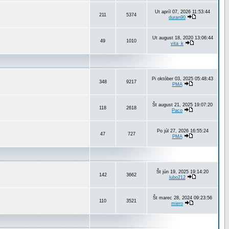
Ut apríl 07, 2026 11:53:44
211
5374
duran90
Ut august 18, 2020 13:06:44
49
1010
vita_k
Pi október 03, 2025 05:48:43
348
9217
PMA
Št august 21, 2025 19:07:20
118
2618
Paco
Po júl 27, 2026 16:55:24
47
727
PMA
Št jún 19, 2025 19:14:20
142
3662
lubo212
Št marec 28, 2024 09:23:56
110
3521
miero