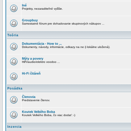
Iné
Projekty, nezaraditeľné vyššie.
Groupbuy
Samostatné fórum pre dohadovanie skupinových nákupov ...
Teória
Dokumentácia - How to ...
Dokumenty, návody, informácie, odkazy na ne (i lokálne uložená).
Mýty a povery
HiFi/audio/elektro voodoo ...
Hi-Fi čitáreň
Posádka
Členovia
Predstavenie členov.
Koutek Velkého Boba
Koutek Velkého Boba, čo viac dodať :-)
Inzercia