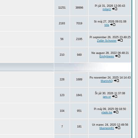
Pi júl 31, 2026 13:00:43
11251
38996
milan1
St máj 27, 2026 09:01:08
2193
7019
tela
Pi september 26, 2025 23:49:25
56
2195
Zalán Schuster
Ne august 28, 2022 06:48:21
210
949
Emilylowes
Po november 24, 2025 14:14:43
228
1689
MartinAQ
Št júl 30, 2026 11:37:08
123
1841
jaro.vr
Pi máj 09, 2025 09:18:50
104
951
vlado.ba
Ut marec 24, 2020 12:49:56
7
181
blueneon81