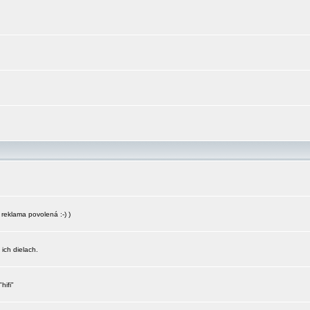
reklama povolená :-) )
 ich dielach.
hifi"