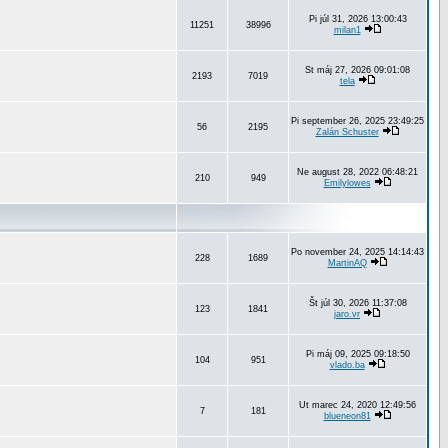
Pi júl 31, 2026 13:00:43
11251
38996
milan1
St máj 27, 2026 09:01:08
2193
7019
tela
Pi september 26, 2025 23:49:25
56
2195
Zalán Schuster
Ne august 28, 2022 06:48:21
210
949
Emilylowes
Po november 24, 2025 14:14:43
228
1689
MartinAQ
Št júl 30, 2026 11:37:08
123
1841
jaro.vr
Pi máj 09, 2025 09:18:50
104
951
vlado.ba
Ut marec 24, 2020 12:49:56
7
181
blueneon81