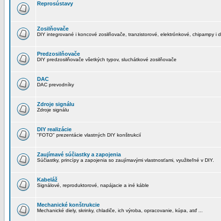
Reprosústavy
Zosilňovače
DIY integrované i koncové zosilňovače, tranzistorové, elektrónkové, chipampy i d
Predzosilňovače
DIY predzosilňovače všetkých typov, sluchátkové zosilňovače
DAC
DAC prevodníky
Zdroje signálu
Zdroje signálu
DIY realizácie
"FOTO" prezentácie vlastných DIY konštrukcií
Zaujímavé súčiastky a zapojenia
Súčiastky, princípy a zapojenia so zaujímavými vlastnosťami, využiteľné v DIY.
Kabeláž
Signálové, reproduktorové, napájacie a iné káble
Mechanické konštrukcie
Mechanické diely, skrinky, chladiče, ich výroba, opracovanie, kúpa, atď ...