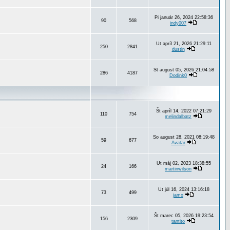
Pi január 26, 2024 22:58:36
90
568
indy007
Ut apríl 21, 2026 21:29:11
250
2841
dustin
St august 05, 2026 21:04:58
286
4187
Dodink0
Št apríl 14, 2022 07:21:29
110
754
melindalbatz
So august 28, 2021 08:19:48
59
677
Avatar
Ut máj 02, 2023 18:38:55
24
166
martinwilson
Ut júl 16, 2024 13:16:18
73
499
jamo
Št marec 05, 2026 19:23:54
156
2309
tantito