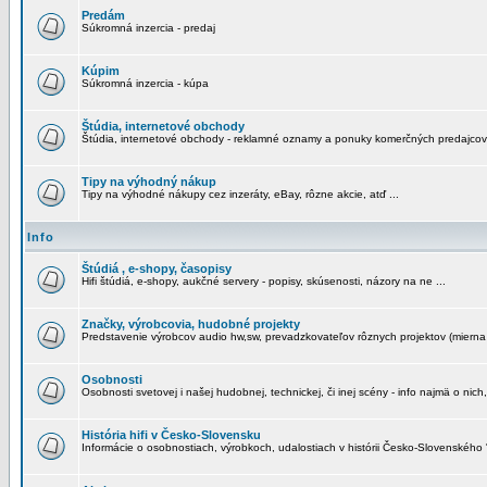
Predám
Súkromná inzercia - predaj
Kúpim
Súkromná inzercia - kúpa
Štúdia, internetové obchody
Štúdia, internetové obchody - reklamné oznamy a ponuky komerčných predajcov
Tipy na výhodný nákup
Tipy na výhodné nákupy cez inzeráty, eBay, rôzne akcie, atď ...
Info
Štúdiá , e-shopy, časopisy
Hifi štúdiá, e-shopy, aukčné servery - popisy, skúsenosti, názory na ne ...
Značky, výrobcovia, hudobné projekty
Predstavenie výrobcov audio hw,sw, prevadzkovateľov rôznych projektov (mierna 
Osobnosti
Osobnosti svetovej i našej hudobnej, technickej, či inej scény - info najmä o nich,
História hifi v Česko-Slovensku
Informácie o osobnostiach, výrobkoch, udalostiach v histórii Česko-Slovenského "