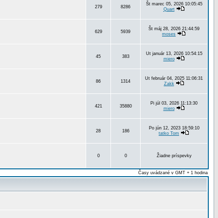
Št marec 05, 2026 10:05:45
279
8286
Quart
Št máj 28, 2026 21:44:59
629
5939
moses
Ut január 13, 2026 10:54:15
45
383
miero
Ut február 04, 2025 11:06:31
86
1314
Zakk
Pi júl 03, 2026 11:13:30
421
35880
miero
Po jún 12, 2023 18:59:10
28
186
tatko Tom
0
0
Žiadne príspevky
Časy uvádzané v GMT + 1 hodina