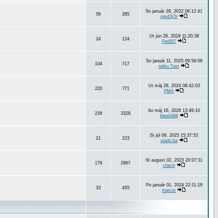
So január 29, 2022 06:12:41
58
285
tgp43j7h
Ut jún 26, 2018 11:20:38
24
124
Pet007
So január 11, 2025 09:58:09
104
717
tatko Tom
Ut máj 28, 2024 08:42:03
220
771
PMA
So máj 16, 2026 13:49:10
239
3328
blesk666
St júl 09, 2025 15:37:53
21
223
vlado.ba
St august 02, 2023 20:07:11
179
2967
check
Po január 01, 2024 22:11:18
33
455
marcin