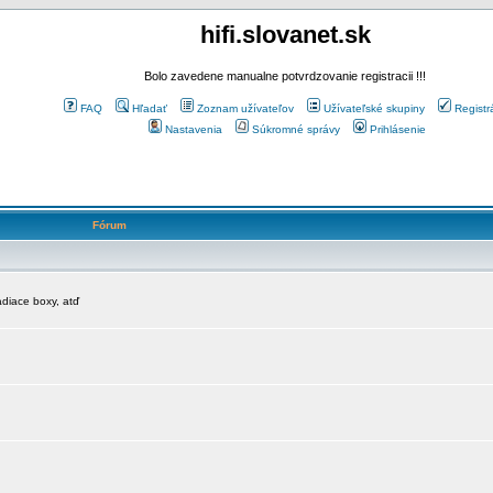
hifi.slovanet.sk
Bolo zavedene manualne potvrdzovanie registracii !!!
FAQ
Hľadať
Zoznam užívateľov
Užívateľské skupiny
Registr
Nastavenia
Súkromné správy
Prihlásenie
Fórum
diace boxy, atď