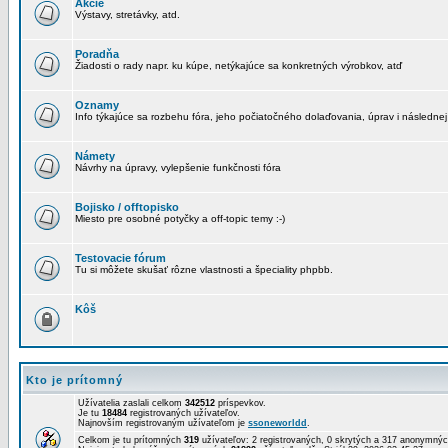
Akcie
Výstavy, stretávky, atd.
Poradňa
Žiadosti o rady napr. ku kúpe, netýkajúce sa konkretných výrobkov, atď
Oznamy
Info týkajúce sa rozbehu fóra, jeho počiatočného dolaďovania, úprav i následnej
Námety
Návrhy na úpravy, vylepšenie funkčnosti fóra
Bojisko / offtopisko
Miesto pre osobné potyčky a off-topic temy :-)
Testovacie fórum
Tu si môžete skušať rôzne vlastnosti a špeciality phpbb.
Kôš
Kto je prítomný
Užívatelia zaslali celkom
342512
príspevkov.
Je tu
18484
registrovaných užívateľov.
Najnovším registrovaným užívateľom je
ssoneworldd
.
Celkom je tu prítomných
319
užívateľov: 2 registrovaných, 0 skrytých a 317 anonymn