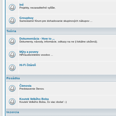
Iné
Projekty, nezaraditeľné vyššie.
Groupbuy
Samostatné fórum pre dohadovanie skupinových nákupov ...
Teória
Dokumentácia - How to ...
Dokumenty, návody, informácie, odkazy na ne (i lokálne uložená).
Mýty a povery
HiFi/audio/elektro voodoo ...
Hi-Fi čitáreň
Posádka
Členovia
Predstavenie členov.
Koutek Velkého Boba
Koutek Velkého Boba, čo viac dodať :-)
Inzercia