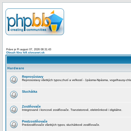
Práve je Pi august 07, 2026 08:31:43
Obsah fóra hifi.slovanet.sk
Hardware
Reprosústavy
Reprosústavy všetkých typov,chutí a veľkostí - 1pásma-Npásma, vogelhausy-chla
Sluchátka
Zosilňovače
Integrované i koncové zosilňovače. Tranzistorové, elektrónkové i digitálne.
Predzosilňovače
Predzosilňovače všetkých typov, sluchátkové zosilňovače.