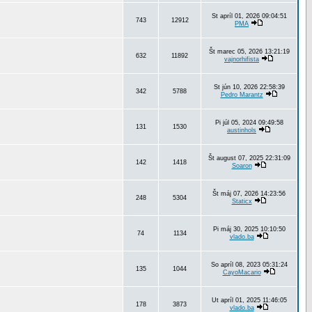
St apríl 01, 2026 09:04:51
743
12912
PMA
Št marec 05, 2026 13:21:19
632
11892
vajnorhifista
St jún 10, 2026 22:58:39
342
5788
Pedro Marantz
Pi júl 05, 2024 09:49:58
131
1530
austinhols
Št august 07, 2025 22:31:09
142
1418
Soaron
Št máj 07, 2026 14:23:56
248
5304
Staticx
Pi máj 30, 2025 10:10:50
74
1134
vlado.ba
So apríl 08, 2023 05:31:24
135
1044
CayoMacario
Ut apríl 01, 2025 11:46:05
178
3873
vlado.ba