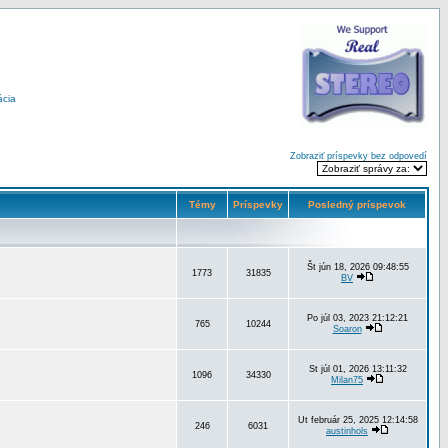
ácia
Zobraziť príspevky bez odpovedí
Témy
Príspevky
Posledný príspevok
Št jún 18, 2026 09:48:55
1773
31835
BV
Po júl 03, 2023 21:12:21
765
10244
Soaron
St júl 01, 2026 13:11:32
1096
34330
Milan75
Ut február 25, 2025 12:14:58
246
6031
austinhols