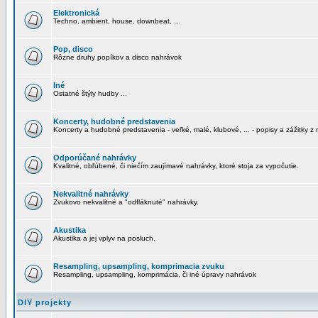
Elektronická
Techno, ambient, house, downbeat, ...
Pop, disco
Rôzne druhy popíkov a disco nahrávok
Iné
Ostatné štýly hudby ...
Koncerty, hudobné predstavenia
Koncerty a hudobné predstavenia - veľké, malé, klubové, ... - popisy a zážitky z 
Odporúčané nahrávky
Kvalitné, obľúbené, či niečím zaujímavé nahrávky, ktoré stoja za vypočutie.
Nekvalitné nahrávky
Zvukovo nekvalitné a "odfláknuté" nahrávky.
Akustika
Akustika a jej vplyv na posluch.
Resampling, upsampling, komprimacia zvuku
Resampling, upsampling, komprimácia, či iné úpravy nahrávok
DIY projekty