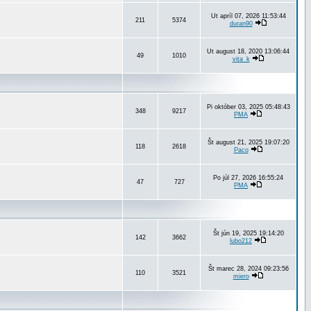
Ut apríl 07, 2026 11:53:44
211
5374
duran90
Ut august 18, 2020 13:06:44
49
1010
vita_k
Pi október 03, 2025 05:48:43
348
9217
PMA
Št august 21, 2025 19:07:20
118
2618
Paco
Po júl 27, 2026 16:55:24
47
727
PMA
Št jún 19, 2025 19:14:20
142
3662
lubo212
Št marec 28, 2024 09:23:56
110
3521
miero