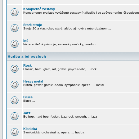
Kompletné zostavy
Komponenty, tvoriace vyvážené zostavy (najlepšie i so zdôvodnením, či popisom
Staré stroje
Stroje 20 a viac rokov staré, alebo aj nové s retro dizajnom ...
Iné
Nezaraditeľné prístroje, zvukové pomôcky, voodoo ...
Hudba a jej posluch
Rock
Classic, hard, glam, art, gothic, psychedelic, ... rock
Heavy metal
British, power, gothic, doom, symphonic, speed, ... metal
Blues
Blues ...
Jazz
Be-bop, hard-bop, fusion, jazz-rock, smooth, ... jazz
Klasická
Symfonická, orchestrálna, opera, ... hudba