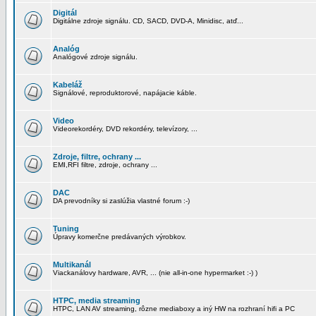
Digitál
Digitálne zdroje signálu. CD, SACD, DVD-A, Minidisc, atď...
Analóg
Analógové zdroje signálu.
Kabeláž
Signálové, reproduktorové, napájacie káble.
Video
Videorekordéry, DVD rekordéry, televízory, ...
Zdroje, filtre, ochrany ...
EMI,RFI filtre, zdroje, ochrany ...
DAC
DA prevodníky si zaslúžia vlastné forum :-)
Tuning
Úpravy komerčne predávaných výrobkov.
Multikanál
Viackanálovy hardware, AVR, ... (nie all-in-one hypermarket :-) )
HTPC, media streaming
HTPC, LAN AV streaming, rôzne mediaboxy a iný HW na rozhraní hifi a PC