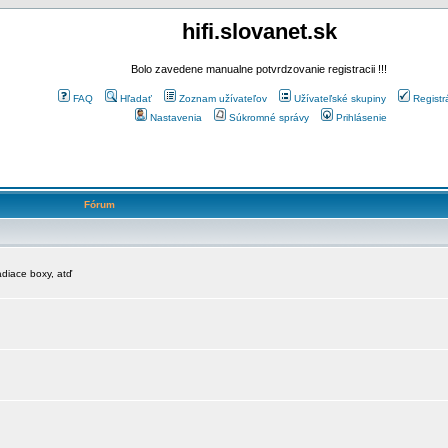
hifi.slovanet.sk
Bolo zavedene manualne potvrdzovanie registracii !!!
FAQ
Hľadať
Zoznam užívateľov
Užívateľské skupiny
Registr
Nastavenia
Súkromné správy
Prihlásenie
Fórum
diace boxy, atď