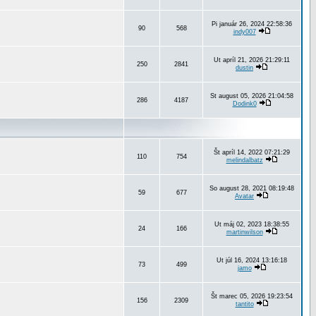
Pi január 26, 2024 22:58:36
90
568
indy007
Ut apríl 21, 2026 21:29:11
250
2841
dustin
St august 05, 2026 21:04:58
286
4187
Dodink0
Št apríl 14, 2022 07:21:29
110
754
melindalbatz
So august 28, 2021 08:19:48
59
677
Avatar
Ut máj 02, 2023 18:38:55
24
166
martinwilson
Ut júl 16, 2024 13:16:18
73
499
jamo
Št marec 05, 2026 19:23:54
156
2309
tantito