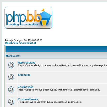
Práve je Št august 06, 2026 06:07:03
Obsah fóra hifi.slovanet.sk
Hardware
Reprosústavy
Reprosústavy všetkých typov,chutí a veľkostí - 1pásma-Npásma, vogelhausy-chla
Sluchátka
Zosilňovače
Integrované i koncové zosilňovače. Tranzistorové, elektrónkové i digitálne.
Predzosilňovače
Predzosilňovače všetkých typov, sluchátkové zosilňovače.