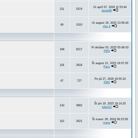
Ut apríl 07, 2026 11:53:44
211
5374
duran90
Ut august 18, 2020 13:06:44
49
1010
vita_k
Pi október 03, 2025 05:48:43
348
9217
PMA
Št august 21, 2025 19:07:20
118
2618
Paco
Po júl 27, 2026 16:55:24
47
727
PMA
Št jún 19, 2025 19:14:20
142
3662
lubo212
Št marec 28, 2024 09:23:56
110
3521
miero