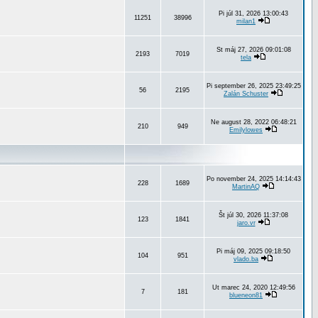
Pi júl 31, 2026 13:00:43
11251
38996
milan1
St máj 27, 2026 09:01:08
2193
7019
tela
Pi september 26, 2025 23:49:25
56
2195
Zalán Schuster
Ne august 28, 2022 06:48:21
210
949
Emilylowes
Po november 24, 2025 14:14:43
228
1689
MartinAQ
Št júl 30, 2026 11:37:08
123
1841
jaro.vr
Pi máj 09, 2025 09:18:50
104
951
vlado.ba
Ut marec 24, 2020 12:49:56
7
181
blueneon81