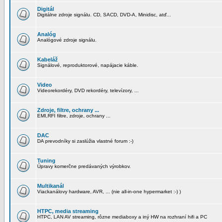
Digitál
Digitálne zdroje signálu. CD, SACD, DVD-A, Minidisc, atď...
Analóg
Analógové zdroje signálu.
Kabeláž
Signálové, reproduktorové, napájacie káble.
Video
Videorekordéry, DVD rekordéry, televízory, ...
Zdroje, filtre, ochrany ...
EMI,RFI filtre, zdroje, ochrany ...
DAC
DA prevodníky si zaslúžia vlastné forum :-)
Tuning
Úpravy komerčne predávaných výrobkov.
Multikanál
Viackanálovy hardware, AVR, ... (nie all-in-one hypermarket :-) )
HTPC, media streaming
HTPC, LAN AV streaming, rôzne mediaboxy a iný HW na rozhraní hifi a PC