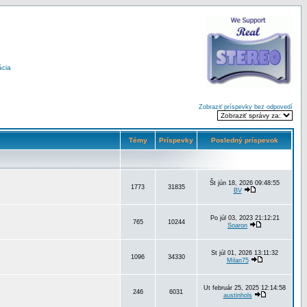
ácia
Zobraziť príspevky bez odpovedí
Témy
Príspevky
Posledný príspevok
Št jún 18, 2026 09:48:55
1773
31835
BV
Po júl 03, 2023 21:12:21
765
10244
Soaron
St júl 01, 2026 13:11:32
1096
34330
Milan75
Ut február 25, 2025 12:14:58
246
6031
austinhols