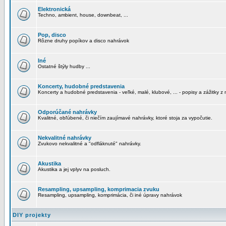
Elektronická
Techno, ambient, house, downbeat, ...
Pop, disco
Rôzne druhy popíkov a disco nahrávok
Iné
Ostatné štýly hudby ...
Koncerty, hudobné predstavenia
Koncerty a hudobné predstavenia - veľké, malé, klubové, ... - popisy a zážitky z 
Odporúčané nahrávky
Kvalitné, obľúbené, či niečím zaujímavé nahrávky, ktoré stoja za vypočutie.
Nekvalitné nahrávky
Zvukovo nekvalitné a "odfláknuté" nahrávky.
Akustika
Akustika a jej vplyv na posluch.
Resampling, upsampling, komprimacia zvuku
Resampling, upsampling, komprimácia, či iné úpravy nahrávok
DIY projekty