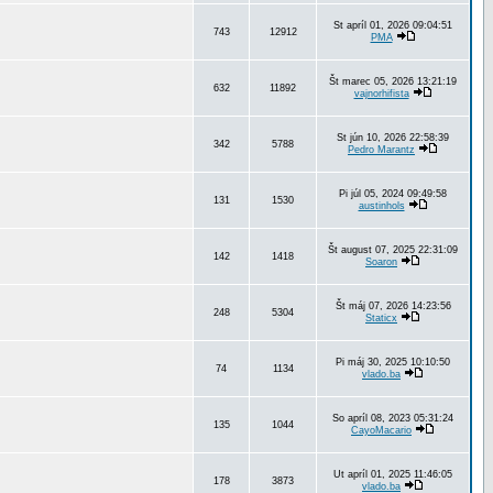
St apríl 01, 2026 09:04:51
743
12912
PMA
Št marec 05, 2026 13:21:19
632
11892
vajnorhifista
St jún 10, 2026 22:58:39
342
5788
Pedro Marantz
Pi júl 05, 2024 09:49:58
131
1530
austinhols
Št august 07, 2025 22:31:09
142
1418
Soaron
Št máj 07, 2026 14:23:56
248
5304
Staticx
Pi máj 30, 2025 10:10:50
74
1134
vlado.ba
So apríl 08, 2023 05:31:24
135
1044
CayoMacario
Ut apríl 01, 2025 11:46:05
178
3873
vlado.ba