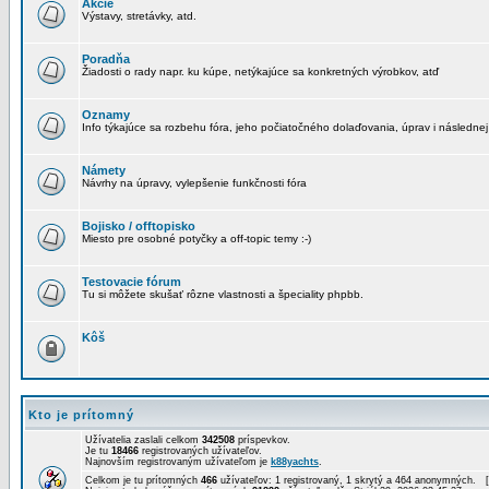
Akcie
Výstavy, stretávky, atd.
Poradňa
Žiadosti o rady napr. ku kúpe, netýkajúce sa konkretných výrobkov, atď
Oznamy
Info týkajúce sa rozbehu fóra, jeho počiatočného dolaďovania, úprav i následnej
Námety
Návrhy na úpravy, vylepšenie funkčnosti fóra
Bojisko / offtopisko
Miesto pre osobné potyčky a off-topic temy :-)
Testovacie fórum
Tu si môžete skušať rôzne vlastnosti a špeciality phpbb.
Kôš
Kto je prítomný
Užívatelia zaslali celkom
342508
príspevkov.
Je tu
18466
registrovaných užívateľov.
Najnovším registrovaným užívateľom je
k88yachts
.
Celkom je tu prítomných
466
užívateľov: 1 registrovaný, 1 skrytý a 464 anonymných. 