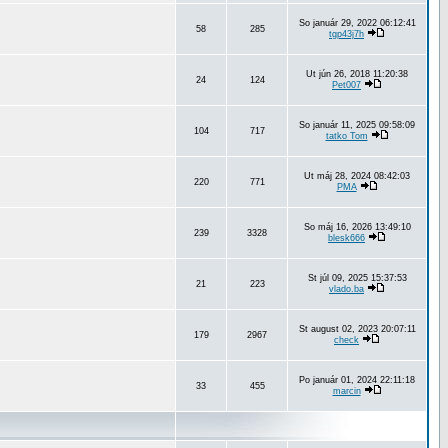
So január 29, 2022 06:12:41
58
285
tgp43j7h
Ut jún 26, 2018 11:20:38
24
124
Pet007
So január 11, 2025 09:58:09
104
717
tatko Tom
Ut máj 28, 2024 08:42:03
220
771
PMA
So máj 16, 2026 13:49:10
239
3328
blesk666
St júl 09, 2025 15:37:53
21
223
vlado.ba
St august 02, 2023 20:07:11
179
2967
check
Po január 01, 2024 22:11:18
33
455
marcin