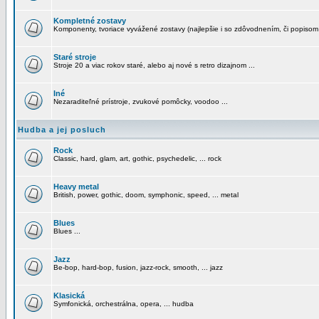
Kompletné zostavy
Komponenty, tvoriace vyvážené zostavy (najlepšie i so zdôvodnením, či popisom
Staré stroje
Stroje 20 a viac rokov staré, alebo aj nové s retro dizajnom ...
Iné
Nezaraditeľné prístroje, zvukové pomôcky, voodoo ...
Hudba a jej posluch
Rock
Classic, hard, glam, art, gothic, psychedelic, ... rock
Heavy metal
British, power, gothic, doom, symphonic, speed, ... metal
Blues
Blues ...
Jazz
Be-bop, hard-bop, fusion, jazz-rock, smooth, ... jazz
Klasická
Symfonická, orchestrálna, opera, ... hudba