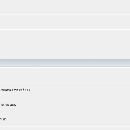
reklama povolená :-) )
 ich dielach.
hifi"