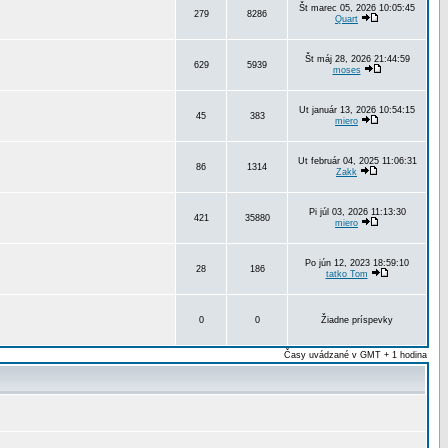
Št marec 05, 2026 10:05:45
279
8286
Quart
Št máj 28, 2026 21:44:59
629
5939
moses
Ut január 13, 2026 10:54:15
45
383
miero
Ut február 04, 2025 11:06:31
86
1314
Zakk
Pi júl 03, 2026 11:13:30
421
35880
miero
Po jún 12, 2023 18:59:10
28
186
tatko Tom
0
0
Žiadne príspevky
Časy uvádzané v GMT + 1 hodina