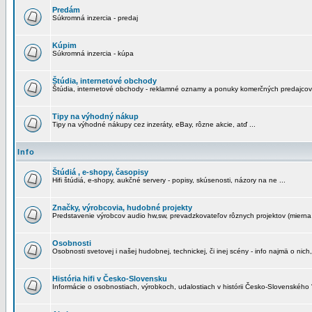
Predám
Súkromná inzercia - predaj
Kúpim
Súkromná inzercia - kúpa
Štúdia, internetové obchody
Štúdia, internetové obchody - reklamné oznamy a ponuky komerčných predajcov
Tipy na výhodný nákup
Tipy na výhodné nákupy cez inzeráty, eBay, rôzne akcie, atď ...
Info
Štúdiá , e-shopy, časopisy
Hifi štúdiá, e-shopy, aukčné servery - popisy, skúsenosti, názory na ne ...
Značky, výrobcovia, hudobné projekty
Predstavenie výrobcov audio hw,sw, prevadzkovateľov rôznych projektov (mierna 
Osobnosti
Osobnosti svetovej i našej hudobnej, technickej, či inej scény - info najmä o nich,
História hifi v Česko-Slovensku
Informácie o osobnostiach, výrobkoch, udalostiach v histórii Česko-Slovenského "