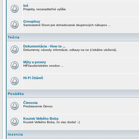
Iné
Projekty, nezaraditeľné vyššie.
Groupbuy
Samostatné fórum pre dohadovanie skupinových nákupov ...
Teória
Dokumentácia - How to ...
Dokumenty, návody, informácie, odkazy na ne (i lokálne uložená).
Mýty a povery
HiFi/audio/elektro voodoo ...
Hi-Fi čitáreň
Posádka
Členovia
Predstavenie členov.
Koutek Velkého Boba
Koutek Velkého Boba, čo viac dodať :-)
Inzercia