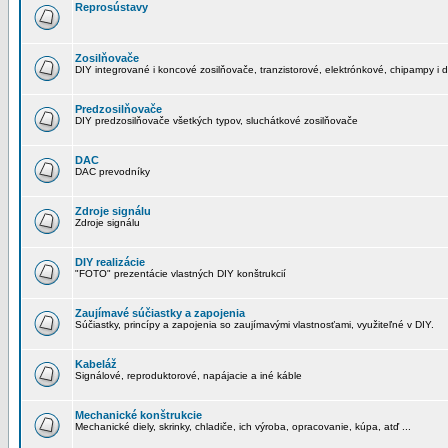
Reprosústavy
Zosilňovače
DIY integrované i koncové zosilňovače, tranzistorové, elektrónkové, chipampy i d
Predzosilňovače
DIY predzosilňovače všetkých typov, sluchátkové zosilňovače
DAC
DAC prevodníky
Zdroje signálu
Zdroje signálu
DIY realizácie
"FOTO" prezentácie vlastných DIY konštrukcií
Zaujímavé súčiastky a zapojenia
Súčiastky, princípy a zapojenia so zaujímavými vlastnosťami, využiteľné v DIY.
Kabeláž
Signálové, reproduktorové, napájacie a iné káble
Mechanické konštrukcie
Mechanické diely, skrinky, chladiče, ich výroba, opracovanie, kúpa, atď ...