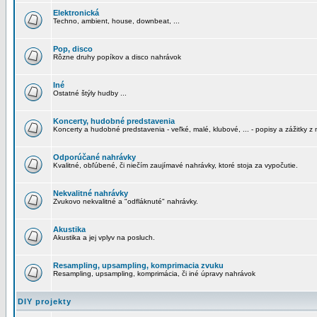
Elektronická
Techno, ambient, house, downbeat, ...
Pop, disco
Rôzne druhy popíkov a disco nahrávok
Iné
Ostatné štýly hudby ...
Koncerty, hudobné predstavenia
Koncerty a hudobné predstavenia - veľké, malé, klubové, ... - popisy a zážitky z 
Odporúčané nahrávky
Kvalitné, obľúbené, či niečím zaujímavé nahrávky, ktoré stoja za vypočutie.
Nekvalitné nahrávky
Zvukovo nekvalitné a "odfláknuté" nahrávky.
Akustika
Akustika a jej vplyv na posluch.
Resampling, upsampling, komprimacia zvuku
Resampling, upsampling, komprimácia, či iné úpravy nahrávok
DIY projekty