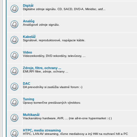
Digitál
Digitálne zdroje signálu. CD, SACD, DVD-A, Minidisc, atď...
Analóg
Analógové zdroje signálu.
Kabeláž
Signálové, reproduktorové, napájacie káble.
Video
Videorekordéry, DVD rekordéry, televízory, ...
Zdroje, filtre, ochrany ...
EMI,RFI filtre, zdroje, ochrany ...
DAC
DA prevodníky si zaslúžia vlastné forum :-)
Tuning
Úpravy komerčne predávaných výrobkov.
Multikanál
Viackanálovy hardware, AVR, ... (nie all-in-one hypermarket :-) )
HTPC, media streaming
HTPC, LAN AV streaming, rôzne mediaboxy a iný HW na rozhraní hifi a PC