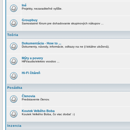
Iné
Projekty, nezaraditeľné vyššie.
Groupbuy
Samostatné fórum pre dohadovanie skupinových nákupov ...
Teória
Dokumentácia - How to ...
Dokumenty, návody, informácie, odkazy na ne (i lokálne uložená).
Mýty a povery
HiFi/audio/elektro voodoo ...
Hi-Fi čitáreň
Posádka
Členovia
Predstavenie členov.
Koutek Velkého Boba
Koutek Velkého Boba, čo viac dodať :-)
Inzercia