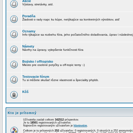
Akcie
Výstavy, stretávky, atd.
Poradňa
Žiadosti o rady napr. ku kúpe, netýkajúce sa konkretných výrobkov, atď
Oznamy
Info týkajúce sa rozbehu fóra, jeho počiatočného dolaďovania, úprav i následnej
Námety
Návrhy na úpravy, vylepšenie funkčnosti fóra
Bojisko / offtopisko
Miesto pre osobné potyčky a off-topic temy :-)
Testovacie fórum
Tu si môžete skušať rôzne vlastnosti a špeciality phpbb.
Kôš
Kto je prítomný
Užívatelia zaslali celkom
342512
príspevkov.
Je tu
18501
registrovaných užívateľov.
Najnovším registrovaným užívateľom je
hbetnetim
.
Celkom je tu prítomných
252
užívateľov: 0 registrovaných, 0 skrytých a 252 anonymn