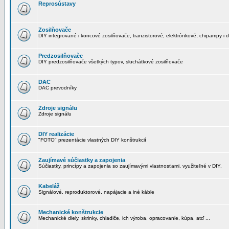
Reprosústavy
Zosilňovače
DIY integrované i koncové zosilňovače, tranzistorové, elektrónkové, chipampy i d
Predzosilňovače
DIY predzosilňovače všetkých typov, sluchátkové zosilňovače
DAC
DAC prevodníky
Zdroje signálu
Zdroje signálu
DIY realizácie
"FOTO" prezentácie vlastných DIY konštrukcií
Zaujímavé súčiastky a zapojenia
Súčiastky, princípy a zapojenia so zaujímavými vlastnosťami, využiteľné v DIY.
Kabeláž
Signálové, reproduktorové, napájacie a iné káble
Mechanické konštrukcie
Mechanické diely, skrinky, chladiče, ich výroba, opracovanie, kúpa, atď ...