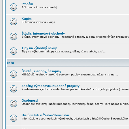
Predám
Súkromná inzercia - predaj
Kúpim
Súkromná inzercia - kúpa
Štúdia, internetové obchody
Štúdia, internetové obchody - reklamné oznamy a ponuky komerčných predajcov
Tipy na výhodný nákup
Tipy na výhodné nákupy cez inzeráty, eBay, rôzne akcie, atď ...
Info
Štúdiá , e-shopy, časopisy
Hifi štúdiá, e-shopy, aukčné servery - popisy, skúsenosti, názory na ne ...
Značky, výrobcovia, hudobné projekty
Predstavenie výrobcov audio hw,sw, prevadzkovateľov rôznych projektov (mierna 
Osobnosti
Osobnosti svetovej i našej hudobnej, technickej, či inej scény - info najmä o nich,
História hifi v Česko-Slovensku
Informácie o osobnostiach, výrobkoch, udalostiach v histórii Česko-Slovenského "