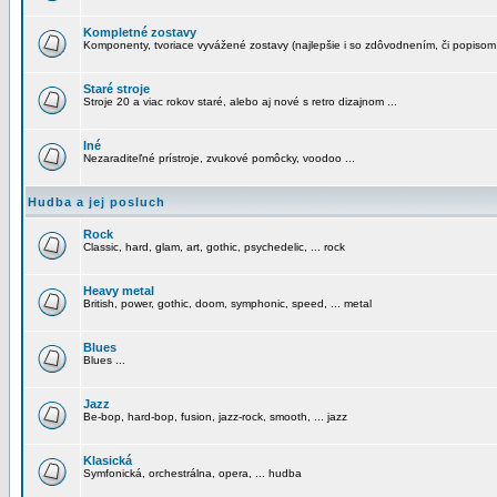
Kompletné zostavy
Komponenty, tvoriace vyvážené zostavy (najlepšie i so zdôvodnením, či popisom
Staré stroje
Stroje 20 a viac rokov staré, alebo aj nové s retro dizajnom ...
Iné
Nezaraditeľné prístroje, zvukové pomôcky, voodoo ...
Hudba a jej posluch
Rock
Classic, hard, glam, art, gothic, psychedelic, ... rock
Heavy metal
British, power, gothic, doom, symphonic, speed, ... metal
Blues
Blues ...
Jazz
Be-bop, hard-bop, fusion, jazz-rock, smooth, ... jazz
Klasická
Symfonická, orchestrálna, opera, ... hudba