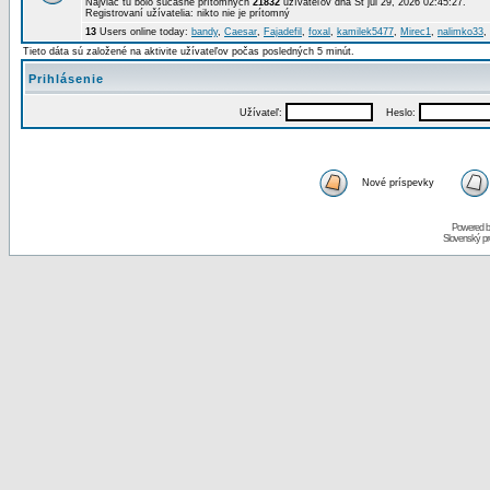
Najviac tu bolo súčasne prítomných
21832
užívateľov dňa St júl 29, 2026 02:45:27.
Registrovaní užívatelia: nikto nie je prítomný
13
Users online today:
bandy
,
Caesar
,
Fajadefil
,
foxal
,
kamilek5477
,
Mirec1
,
nalimko33
,
Tieto dáta sú založené na aktivite užívateľov počas posledných 5 minút.
Prihlásenie
Užívateľ:
Heslo:
Nové príspevky
Powered 
Slovenský p