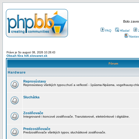
Bolo zaved
FAQ
Hľadať
Nastav
Práve je So august 08, 2026 10:28:43
Obsah fóra hifi.slovanet.sk
Fórum
Hardware
Reprosústavy
Reprosústavy všetkých typov,chutí a veľkostí - 1pásma-Npásma, vogelhausy-chla
Sluchátka
Zosilňovače
Integrované i koncové zosilňovače. Tranzistorové, elektrónkové i digitálne.
Predzosilňovače
Predzosilňovače všetkých typov, sluchátkové zosilňovače.