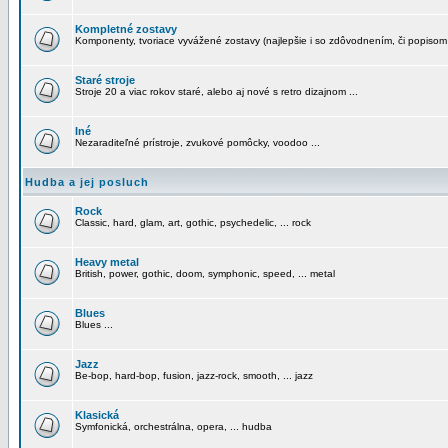
Kompletné zostavy
Komponenty, tvoriace vyvážené zostavy (najlepšie i so zdôvodnením, či popisom
Staré stroje
Stroje 20 a viac rokov staré, alebo aj nové s retro dizajnom ...
Iné
Nezaraditeľné prístroje, zvukové pomôcky, voodoo ...
Hudba a jej posluch
Rock
Classic, hard, glam, art, gothic, psychedelic, ... rock
Heavy metal
British, power, gothic, doom, symphonic, speed, ... metal
Blues
Blues ...
Jazz
Be-bop, hard-bop, fusion, jazz-rock, smooth, ... jazz
Klasická
Symfonická, orchestrálna, opera, ... hudba