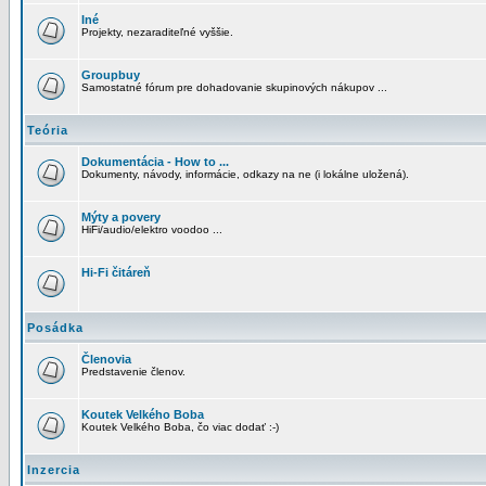
Iné
Projekty, nezaraditeľné vyššie.
Groupbuy
Samostatné fórum pre dohadovanie skupinových nákupov ...
Teória
Dokumentácia - How to ...
Dokumenty, návody, informácie, odkazy na ne (i lokálne uložená).
Mýty a povery
HiFi/audio/elektro voodoo ...
Hi-Fi čitáreň
Posádka
Členovia
Predstavenie členov.
Koutek Velkého Boba
Koutek Velkého Boba, čo viac dodať :-)
Inzercia