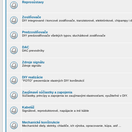
Reprosústavy
Zosilňovače
DIY integrované i koncové zosilňovače, tranzistorové, elektrónkové, chipampy i d
Predzosilňovače
DIY predzosilňovače všetkých typov, sluchátkové zosilňovače
DAC
DAC prevodníky
Zdroje signálu
Zdroje signálu
DIY realizácie
"FOTO" prezentácie vlastných DIY konštrukcií
Zaujímavé súčiastky a zapojenia
Súčiastky, princípy a zapojenia so zaujímavými vlastnosťami, využiteľné v DIY.
Kabeláž
Signálové, reproduktorové, napájacie a iné káble
Mechanické konštrukcie
Mechanické diely, skrinky, chladiče, ich výroba, opracovanie, kúpa, atď ...