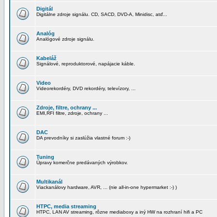
Digitál
Digitálne zdroje signálu. CD, SACD, DVD-A, Minidisc, atď...
Analóg
Analógové zdroje signálu.
Kabeláž
Signálové, reproduktorové, napájacie káble.
Video
Videorekordéry, DVD rekordéry, televízory, ...
Zdroje, filtre, ochrany ...
EMI,RFI filtre, zdroje, ochrany ...
DAC
DA prevodníky si zaslúžia vlastné forum :-)
Tuning
Úpravy komerčne predávaných výrobkov.
Multikanál
Viackanálovy hardware, AVR, ... (nie all-in-one hypermarket :-) )
HTPC, media streaming
HTPC, LAN AV streaming, rôzne mediaboxy a iný HW na rozhraní hifi a PC