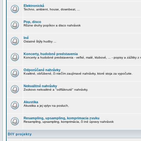
Elektronická
Techno, ambient, house, downbeat, ...
Pop, disco
Rôzne druhy popíkov a disco nahrávok
Iné
Ostatné štýly hudby ...
Koncerty, hudobné predstavenia
Koncerty a hudobné predstavenia - veľké, malé, klubové, ... - popisy a zážitky z 
Odporúčané nahrávky
Kvalitné, obľúbené, či niečím zaujímavé nahrávky, ktoré stoja za vypočutie.
Nekvalitné nahrávky
Zvukovo nekvalitné a "odfláknuté" nahrávky.
Akustika
Akustika a jej vplyv na posluch.
Resampling, upsampling, komprimacia zvuku
Resampling, upsampling, komprimácia, či iné úpravy nahrávok
DIY projekty