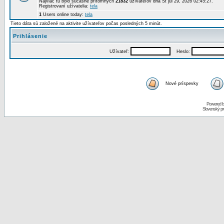
Najviac tu bolo súčasne prítomných
21832
užívateľov dňa St júl 29, 2026 02:45:27.
Registrovaní užívatelia:
tela
1
Users online today:
tela
Tieto dáta sú založené na aktivite užívateľov počas posledných 5 minút.
Prihlásenie
Užívateľ:
Heslo:
Nové príspevky
Powered 
Slovenský p