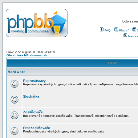
Bolo zaved
FAQ
Hľadať
Nastav
Práve je So august 08, 2026 23:43:35
Obsah fóra hifi.slovanet.sk
Fórum
Hardware
Reprosústavy
Reprosústavy všetkých typov,chutí a veľkostí - 1pásma-Npásma, vogelhausy-chla
Sluchátka
Zosilňovače
Integrované i koncové zosilňovače. Tranzistorové, elektrónkové i digitálne.
Predzosilňovače
Predzosilňovače všetkých typov, sluchátkové zosilňovače.