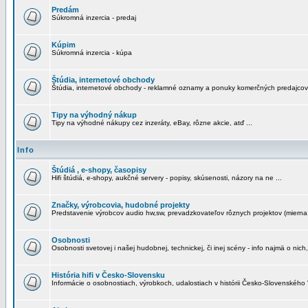
Predám
Súkromná inzercia - predaj
Kúpim
Súkromná inzercia - kúpa
Štúdia, internetové obchody
Štúdia, internetové obchody - reklamné oznamy a ponuky komerčných predajcov
Tipy na výhodný nákup
Tipy na výhodné nákupy cez inzeráty, eBay, rôzne akcie, atď ...
Info
Štúdiá , e-shopy, časopisy
Hifi štúdiá, e-shopy, aukčné servery - popisy, skúsenosti, názory na ne ...
Značky, výrobcovia, hudobné projekty
Predstavenie výrobcov audio hw,sw, prevadzkovateľov rôznych projektov (mierna 
Osobnosti
Osobnosti svetovej i našej hudobnej, technickej, či inej scény - info najmä o nich,
História hifi v Česko-Slovensku
Informácie o osobnostiach, výrobkoch, udalostiach v histórii Česko-Slovenského "