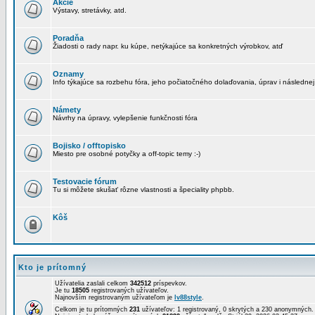
Akcie
Výstavy, stretávky, atd.
Poradňa
Žiadosti o rady napr. ku kúpe, netýkajúce sa konkretných výrobkov, atď
Oznamy
Info týkajúce sa rozbehu fóra, jeho počiatočného dolaďovania, úprav i následnej
Námety
Návrhy na úpravy, vylepšenie funkčnosti fóra
Bojisko / offtopisko
Miesto pre osobné potyčky a off-topic temy :-)
Testovacie fórum
Tu si môžete skušať rôzne vlastnosti a špeciality phpbb.
Kôš
Kto je prítomný
Užívatelia zaslali celkom
342512
príspevkov.
Je tu
18505
registrovaných užívateľov.
Najnovším registrovaným užívateľom je
lv88style
.
Celkom je tu prítomných
231
užívateľov: 1 registrovaný, 0 skrytých a 230 anonymných