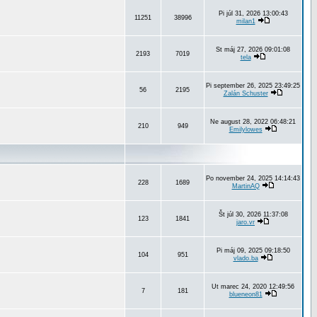
Pi júl 31, 2026 13:00:43
11251
38996
milan1
St máj 27, 2026 09:01:08
2193
7019
tela
Pi september 26, 2025 23:49:25
56
2195
Zalán Schuster
Ne august 28, 2022 06:48:21
210
949
Emilylowes
Po november 24, 2025 14:14:43
228
1689
MartinAQ
Št júl 30, 2026 11:37:08
123
1841
jaro.vr
Pi máj 09, 2025 09:18:50
104
951
vlado.ba
Ut marec 24, 2020 12:49:56
7
181
blueneon81