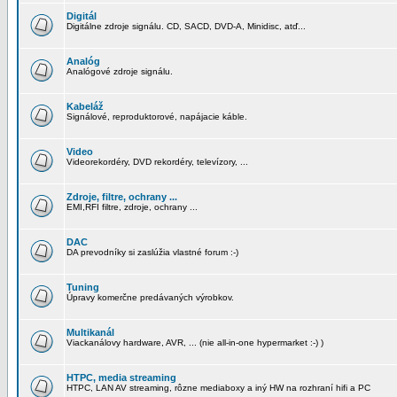
Digitál
Digitálne zdroje signálu. CD, SACD, DVD-A, Minidisc, atď...
Analóg
Analógové zdroje signálu.
Kabeláž
Signálové, reproduktorové, napájacie káble.
Video
Videorekordéry, DVD rekordéry, televízory, ...
Zdroje, filtre, ochrany ...
EMI,RFI filtre, zdroje, ochrany ...
DAC
DA prevodníky si zaslúžia vlastné forum :-)
Tuning
Úpravy komerčne predávaných výrobkov.
Multikanál
Viackanálovy hardware, AVR, ... (nie all-in-one hypermarket :-) )
HTPC, media streaming
HTPC, LAN AV streaming, rôzne mediaboxy a iný HW na rozhraní hifi a PC