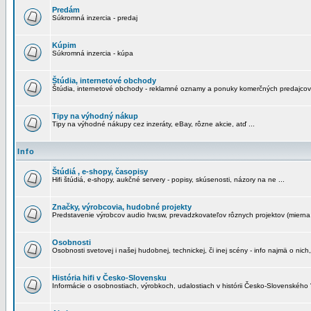
Predám
Súkromná inzercia - predaj
Kúpim
Súkromná inzercia - kúpa
Štúdia, internetové obchody
Štúdia, internetové obchody - reklamné oznamy a ponuky komerčných predajcov
Tipy na výhodný nákup
Tipy na výhodné nákupy cez inzeráty, eBay, rôzne akcie, atď ...
Info
Štúdiá , e-shopy, časopisy
Hifi štúdiá, e-shopy, aukčné servery - popisy, skúsenosti, názory na ne ...
Značky, výrobcovia, hudobné projekty
Predstavenie výrobcov audio hw,sw, prevadzkovateľov rôznych projektov (mierna 
Osobnosti
Osobnosti svetovej i našej hudobnej, technickej, či inej scény - info najmä o nich,
História hifi v Česko-Slovensku
Informácie o osobnostiach, výrobkoch, udalostiach v histórii Česko-Slovenského "