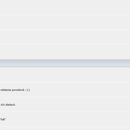
reklama povolená :-) )
 ich dielach.
hifi"