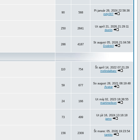
Pi január 26, 2024 22:58:36
90
568
indy007
Ut apríl 21, 2026 21:29:11
250
2841
dustin
St august 05, 2026 21:04:58
286
4187
Dodink0
Št apríl 14, 2022 07:21:29
110
754
melindalbatz
So august 28, 2021 08:19:48
59
677
Avatar
Ut máj 02, 2023 18:38:55
24
166
martinwilson
Ut júl 16, 2024 13:16:18
73
499
jamo
Št marec 05, 2026 19:23:54
156
2309
tantito