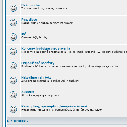
Elektronická
Techno, ambient, house, downbeat, ...
Pop, disco
Rôzne druhy popíkov a disco nahrávok
Iné
Ostatné štýly hudby ...
Koncerty, hudobné predstavenia
Koncerty a hudobné predstavenia - veľké, malé, klubové, ... - popisy a zážitky z 
Odporúčané nahrávky
Kvalitné, obľúbené, či niečím zaujímavé nahrávky, ktoré stoja za vypočutie.
Nekvalitné nahrávky
Zvukovo nekvalitné a "odfláknuté" nahrávky.
Akustika
Akustika a jej vplyv na posluch.
Resampling, upsampling, komprimacia zvuku
Resampling, upsampling, komprimácia, či iné úpravy nahrávok
DIY projekty