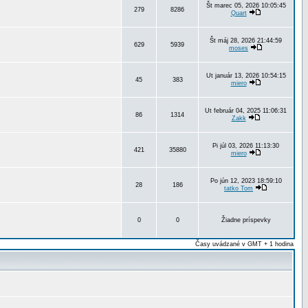
Št marec 05, 2026 10:05:45
279
8286
Quart
Št máj 28, 2026 21:44:59
629
5939
moses
Ut január 13, 2026 10:54:15
45
383
miero
Ut február 04, 2025 11:06:31
86
1314
Zakk
Pi júl 03, 2026 11:13:30
421
35880
miero
Po jún 12, 2023 18:59:10
28
186
tatko Tom
0
0
Žiadne príspevky
Časy uvádzané v GMT + 1 hodina