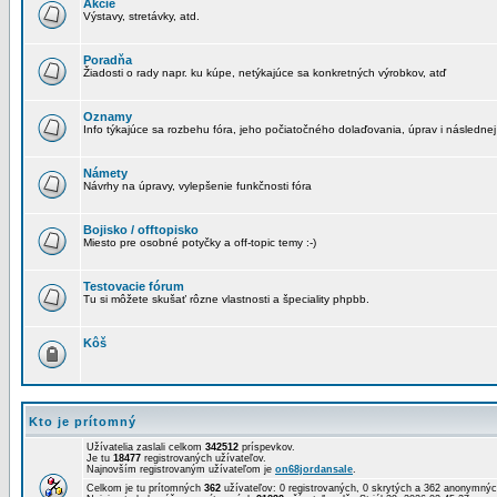
Akcie
Výstavy, stretávky, atd.
Poradňa
Žiadosti o rady napr. ku kúpe, netýkajúce sa konkretných výrobkov, atď
Oznamy
Info týkajúce sa rozbehu fóra, jeho počiatočného dolaďovania, úprav i následnej
Námety
Návrhy na úpravy, vylepšenie funkčnosti fóra
Bojisko / offtopisko
Miesto pre osobné potyčky a off-topic temy :-)
Testovacie fórum
Tu si môžete skušať rôzne vlastnosti a špeciality phpbb.
Kôš
Kto je prítomný
Užívatelia zaslali celkom
342512
príspevkov.
Je tu
18477
registrovaných užívateľov.
Najnovším registrovaným užívateľom je
on68jordansale
.
Celkom je tu prítomných
362
užívateľov: 0 registrovaných, 0 skrytých a 362 anonymn