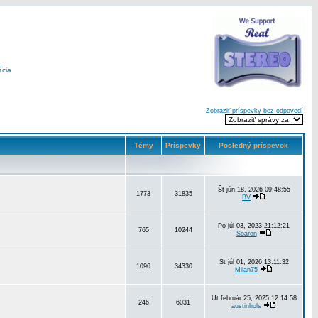
ácia
Zobraziť príspevky bez odpovedí
Témy
Príspevky
Posledný príspevok
Št jún 18, 2026 09:48:55
1773
31835
BV
Po júl 03, 2023 21:12:21
765
10244
Soaron
St júl 01, 2026 13:11:32
1096
34330
Milan75
Ut február 25, 2025 12:14:58
246
6031
austinhols