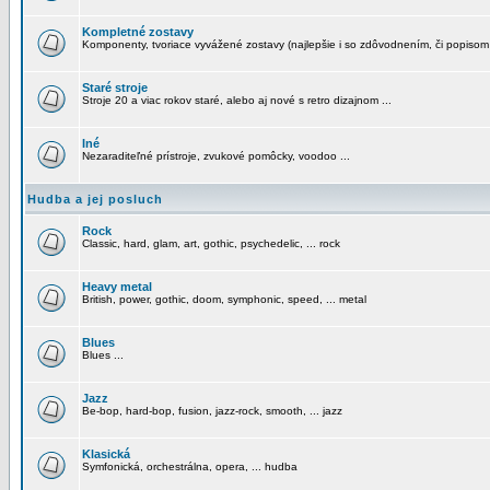
Kompletné zostavy
Komponenty, tvoriace vyvážené zostavy (najlepšie i so zdôvodnením, či popisom
Staré stroje
Stroje 20 a viac rokov staré, alebo aj nové s retro dizajnom ...
Iné
Nezaraditeľné prístroje, zvukové pomôcky, voodoo ...
Hudba a jej posluch
Rock
Classic, hard, glam, art, gothic, psychedelic, ... rock
Heavy metal
British, power, gothic, doom, symphonic, speed, ... metal
Blues
Blues ...
Jazz
Be-bop, hard-bop, fusion, jazz-rock, smooth, ... jazz
Klasická
Symfonická, orchestrálna, opera, ... hudba