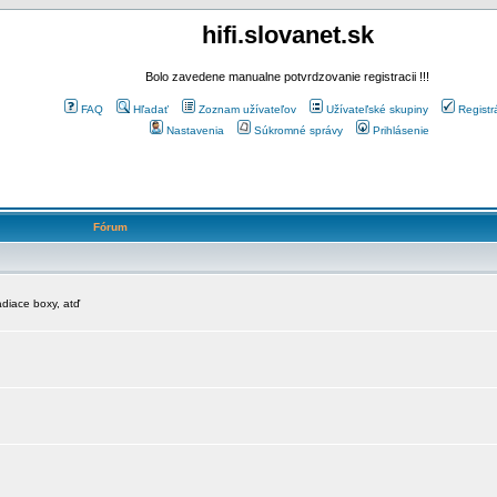
hifi.slovanet.sk
Bolo zavedene manualne potvrdzovanie registracii !!!
FAQ
Hľadať
Zoznam užívateľov
Užívateľské skupiny
Registr
Nastavenia
Súkromné správy
Prihlásenie
Fórum
diace boxy, atď