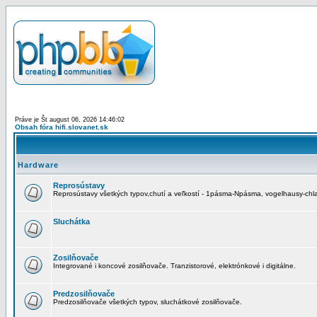
Práve je Št august 06, 2026 14:46:02
Obsah fóra hifi.slovanet.sk
Hardware
Reprosústavy
Reprosústavy všetkých typov,chutí a veľkostí - 1pásma-Npásma, vogelhausy-chla
Sluchátka
Zosilňovače
Integrované i koncové zosilňovače. Tranzistorové, elektrónkové i digitálne.
Predzosilňovače
Predzosilňovače všetkých typov, sluchátkové zosilňovače.