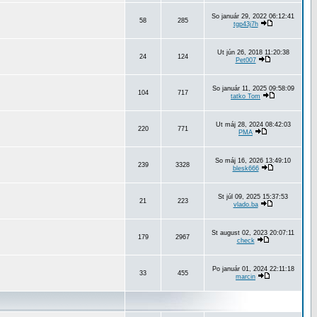
So január 29, 2022 06:12:41
58
285
tgp43j7h
Ut jún 26, 2018 11:20:38
24
124
Pet007
So január 11, 2025 09:58:09
104
717
tatko Tom
Ut máj 28, 2024 08:42:03
220
771
PMA
So máj 16, 2026 13:49:10
239
3328
blesk666
St júl 09, 2025 15:37:53
21
223
vlado.ba
St august 02, 2023 20:07:11
179
2967
check
Po január 01, 2024 22:11:18
33
455
marcin