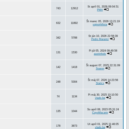
St apríl 01, 2026 09:04:51
743
12912
PMA
Št marec 05, 2026 13:21:19
632
11892
vajnorhifista
St jún 10, 2026 22:58:39
342
5788
Pedro Marantz
Pi júl 05, 2024 09:49:58
131
1530
austinhols
Št august 07, 2025 22:31:09
142
1418
Soaron
Št máj 07, 2026 14:23:56
248
5304
Staticx
Pi máj 30, 2025 10:10:50
74
1134
vlado.ba
So apríl 08, 2023 05:31:24
135
1044
CayoMacario
Ut apríl 01, 2025 11:46:05
178
3873
vlado.ba