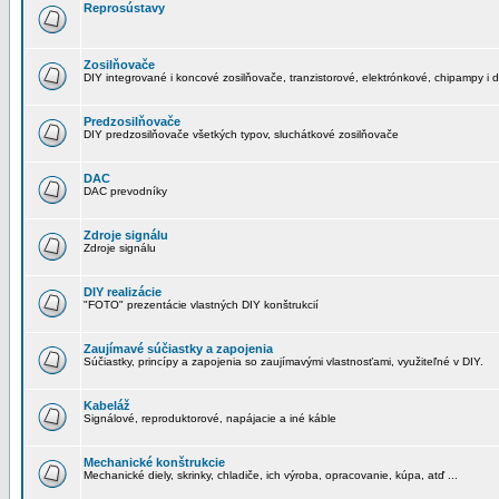
Reprosústavy
Zosilňovače
DIY integrované i koncové zosilňovače, tranzistorové, elektrónkové, chipampy i d
Predzosilňovače
DIY predzosilňovače všetkých typov, sluchátkové zosilňovače
DAC
DAC prevodníky
Zdroje signálu
Zdroje signálu
DIY realizácie
"FOTO" prezentácie vlastných DIY konštrukcií
Zaujímavé súčiastky a zapojenia
Súčiastky, princípy a zapojenia so zaujímavými vlastnosťami, využiteľné v DIY.
Kabeláž
Signálové, reproduktorové, napájacie a iné káble
Mechanické konštrukcie
Mechanické diely, skrinky, chladiče, ich výroba, opracovanie, kúpa, atď ...