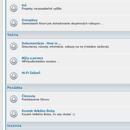
Iné
Projekty, nezaraditeľné vyššie.
Groupbuy
Samostatné fórum pre dohadovanie skupinových nákupov ...
Teória
Dokumentácia - How to ...
Dokumenty, návody, informácie, odkazy na ne (i lokálne uložená).
Mýty a povery
HiFi/audio/elektro voodoo ...
Hi-Fi čitáreň
Posádka
Členovia
Predstavenie členov.
Koutek Velkého Boba
Koutek Velkého Boba, čo viac dodať :-)
Inzercia