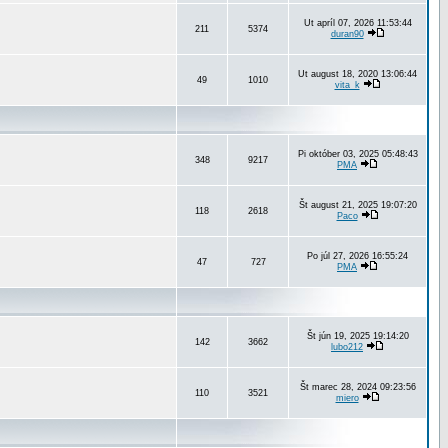
Ut apríl 07, 2026 11:53:44
211
5374
duran90
Ut august 18, 2020 13:06:44
49
1010
vita_k
Pi október 03, 2025 05:48:43
348
9217
PMA
Št august 21, 2025 19:07:20
118
2618
Paco
Po júl 27, 2026 16:55:24
47
727
PMA
Št jún 19, 2025 19:14:20
142
3662
lubo212
Št marec 28, 2024 09:23:56
110
3521
miero