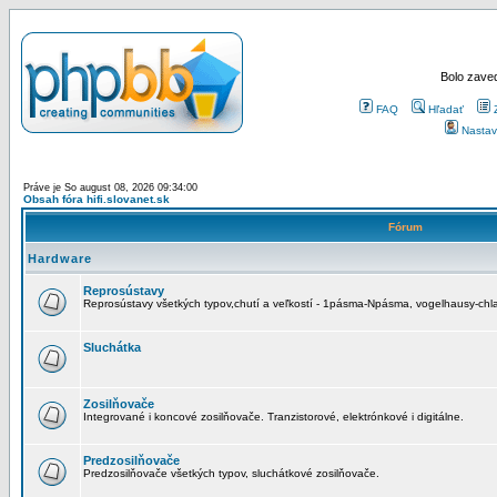
Bolo zaved
FAQ
Hľadať
Nastav
Práve je So august 08, 2026 09:34:00
Obsah fóra hifi.slovanet.sk
Fórum
Hardware
Reprosústavy
Reprosústavy všetkých typov,chutí a veľkostí - 1pásma-Npásma, vogelhausy-chla
Sluchátka
Zosilňovače
Integrované i koncové zosilňovače. Tranzistorové, elektrónkové i digitálne.
Predzosilňovače
Predzosilňovače všetkých typov, sluchátkové zosilňovače.