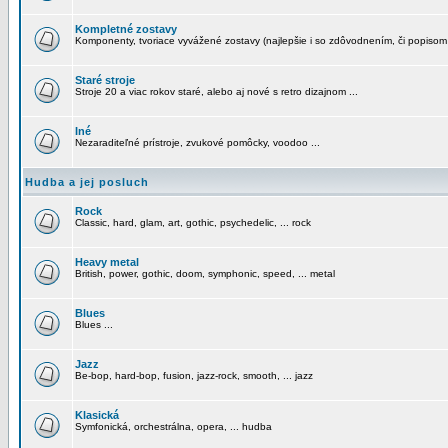
Kompletné zostavy
Komponenty, tvoriace vyvážené zostavy (najlepšie i so zdôvodnením, či popisom
Staré stroje
Stroje 20 a viac rokov staré, alebo aj nové s retro dizajnom ...
Iné
Nezaraditeľné prístroje, zvukové pomôcky, voodoo ...
Hudba a jej posluch
Rock
Classic, hard, glam, art, gothic, psychedelic, ... rock
Heavy metal
British, power, gothic, doom, symphonic, speed, ... metal
Blues
Blues ...
Jazz
Be-bop, hard-bop, fusion, jazz-rock, smooth, ... jazz
Klasická
Symfonická, orchestrálna, opera, ... hudba