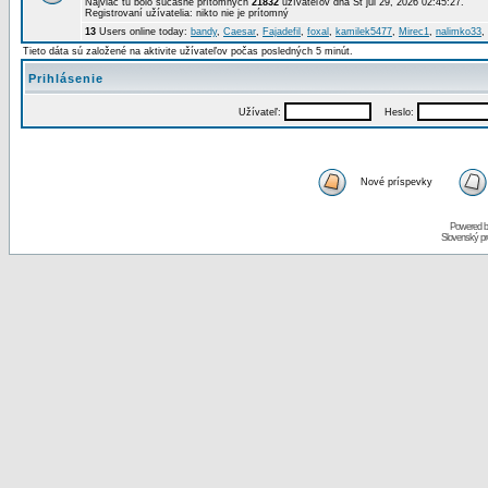
Najviac tu bolo súčasne prítomných
21832
užívateľov dňa St júl 29, 2026 02:45:27.
Registrovaní užívatelia: nikto nie je prítomný
13
Users online today:
bandy
,
Caesar
,
Fajadefil
,
foxal
,
kamilek5477
,
Mirec1
,
nalimko33
,
Tieto dáta sú založené na aktivite užívateľov počas posledných 5 minút.
Prihlásenie
Užívateľ:
Heslo:
Nové príspevky
Powered 
Slovenský p