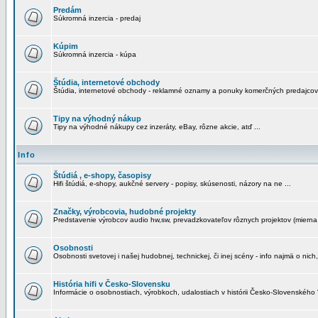
Predám
Súkromná inzercia - predaj
Kúpim
Súkromná inzercia - kúpa
Štúdia, internetové obchody
Štúdia, internetové obchody - reklamné oznamy a ponuky komerčných predajcov
Tipy na výhodný nákup
Tipy na výhodné nákupy cez inzeráty, eBay, rôzne akcie, atď ...
Info
Štúdiá , e-shopy, časopisy
Hifi štúdiá, e-shopy, aukčné servery - popisy, skúsenosti, názory na ne ...
Značky, výrobcovia, hudobné projekty
Predstavenie výrobcov audio hw,sw, prevadzkovateľov rôznych projektov (mierna 
Osobnosti
Osobnosti svetovej i našej hudobnej, technickej, či inej scény - info najmä o nich,
História hifi v Česko-Slovensku
Informácie o osobnostiach, výrobkoch, udalostiach v histórii Česko-Slovenského "