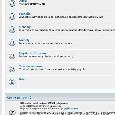
Akcie
Výstavy, stretávky, atd.
Poradňa
Žiadosti o rady napr. ku kúpe, netýkajúce sa konkretných výrobkov, atď
Oznamy
Info týkajúce sa rozbehu fóra, jeho počiatočného dolaďovania, úprav i následnej
Námety
Návrhy na úpravy, vylepšenie funkčnosti fóra
Bojisko / offtopisko
Miesto pre osobné potyčky a off-topic temy :-)
Testovacie fórum
Tu si môžete skušať rôzne vlastnosti a špeciality phpbb.
Kôš
Kto je prítomný
Užívatelia zaslali celkom
342512
príspevkov.
Je tu
18500
registrovaných užívateľov.
Najnovším registrovaným užívateľom je
gq888combr
.
Celkom je tu prítomných
276
užívateľov: 0 registrovaných, 0 skrytých a 276 anonymn