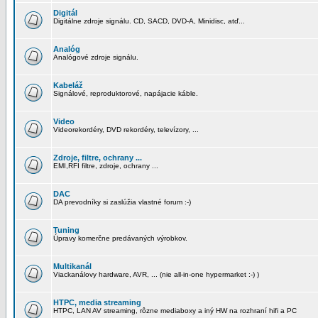
Digitál
Digitálne zdroje signálu. CD, SACD, DVD-A, Minidisc, atď...
Analóg
Analógové zdroje signálu.
Kabeláž
Signálové, reproduktorové, napájacie káble.
Video
Videorekordéry, DVD rekordéry, televízory, ...
Zdroje, filtre, ochrany ...
EMI,RFI filtre, zdroje, ochrany ...
DAC
DA prevodníky si zaslúžia vlastné forum :-)
Tuning
Úpravy komerčne predávaných výrobkov.
Multikanál
Viackanálovy hardware, AVR, ... (nie all-in-one hypermarket :-) )
HTPC, media streaming
HTPC, LAN AV streaming, rôzne mediaboxy a iný HW na rozhraní hifi a PC