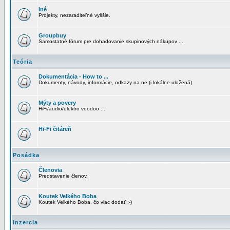
Iné
Projekty, nezaraditeľné vyššie.
Groupbuy
Samostatné fórum pre dohadovanie skupinových nákupov ...
Teória
Dokumentácia - How to ...
Dokumenty, návody, informácie, odkazy na ne (i lokálne uložená).
Mýty a povery
HiFi/audio/elektro voodoo ...
Hi-Fi čitáreň
Posádka
Členovia
Predstavenie členov.
Koutek Velkého Boba
Koutek Velkého Boba, čo viac dodať :-)
Inzercia