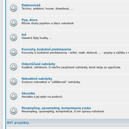
Elektronická
Techno, ambient, house, downbeat, ...
Pop, disco
Rôzne druhy popíkov a disco nahrávok
Iné
Ostatné štýly hudby ...
Koncerty, hudobné predstavenia
Koncerty a hudobné predstavenia - veľké, malé, klubové, ... - popisy a zážitky z 
Odporúčané nahrávky
Kvalitné, obľúbené, či niečím zaujímavé nahrávky, ktoré stoja za vypočutie.
Nekvalitné nahrávky
Zvukovo nekvalitné a "odfláknuté" nahrávky.
Akustika
Akustika a jej vplyv na posluch.
Resampling, upsampling, komprimacia zvuku
Resampling, upsampling, komprimácia, či iné úpravy nahrávok
DIY projekty