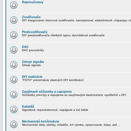
Reprosústavy
Zosilňovače
DIY integrované i koncové zosilňovače, tranzistorové, elektrónkové, chipampy i d
Predzosilňovače
DIY predzosilňovače všetkých typov, sluchátkové zosilňovače
DAC
DAC prevodníky
Zdroje signálu
Zdroje signálu
DIY realizácie
"FOTO" prezentácie vlastných DIY konštrukcií
Zaujímavé súčiastky a zapojenia
Súčiastky, princípy a zapojenia so zaujímavými vlastnosťami, využiteľné v DIY.
Kabeláž
Signálové, reproduktorové, napájacie a iné káble
Mechanické konštrukcie
Mechanické diely, skrinky, chladiče, ich výroba, opracovanie, kúpa, atď ...