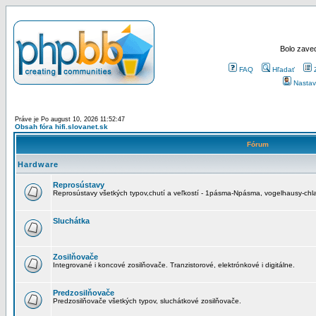
Bolo zaved
FAQ
Hľadať
Nastav
Práve je Po august 10, 2026 11:52:47
Obsah fóra hifi.slovanet.sk
Fórum
Hardware
Reprosústavy
Reprosústavy všetkých typov,chutí a veľkostí - 1pásma-Npásma, vogelhausy-chla
Sluchátka
Zosilňovače
Integrované i koncové zosilňovače. Tranzistorové, elektrónkové i digitálne.
Predzosilňovače
Predzosilňovače všetkých typov, sluchátkové zosilňovače.