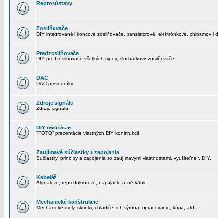
Reprosústavy
Zosilňovače
DIY integrované i koncové zosilňovače, tranzistorové, elektrónkové, chipampy i d
Predzosilňovače
DIY predzosilňovače všetkých typov, sluchátkové zosilňovače
DAC
DAC prevodníky
Zdroje signálu
Zdroje signálu
DIY realizácie
"FOTO" prezentácie vlastných DIY konštrukcií
Zaujímavé súčiastky a zapojenia
Súčiastky, princípy a zapojenia so zaujímavými vlastnosťami, využiteľné v DIY.
Kabeláž
Signálové, reproduktorové, napájacie a iné káble
Mechanické konštrukcie
Mechanické diely, skrinky, chladiče, ich výroba, opracovanie, kúpa, atď ...