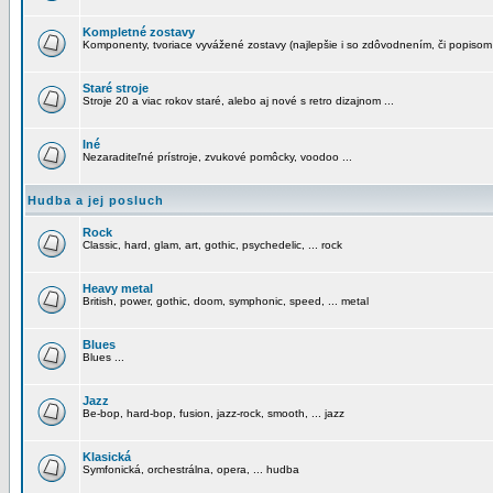
Kompletné zostavy
Komponenty, tvoriace vyvážené zostavy (najlepšie i so zdôvodnením, či popisom
Staré stroje
Stroje 20 a viac rokov staré, alebo aj nové s retro dizajnom ...
Iné
Nezaraditeľné prístroje, zvukové pomôcky, voodoo ...
Hudba a jej posluch
Rock
Classic, hard, glam, art, gothic, psychedelic, ... rock
Heavy metal
British, power, gothic, doom, symphonic, speed, ... metal
Blues
Blues ...
Jazz
Be-bop, hard-bop, fusion, jazz-rock, smooth, ... jazz
Klasická
Symfonická, orchestrálna, opera, ... hudba