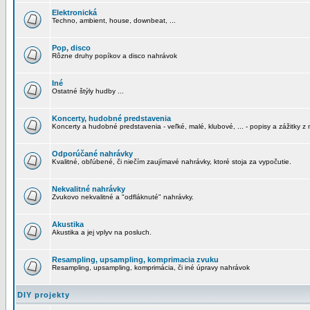
Elektronická
Techno, ambient, house, downbeat, ...
Pop, disco
Rôzne druhy popíkov a disco nahrávok
Iné
Ostatné štýly hudby ...
Koncerty, hudobné predstavenia
Koncerty a hudobné predstavenia - veľké, malé, klubové, ... - popisy a zážitky z 
Odporúčané nahrávky
Kvalitné, obľúbené, či niečím zaujímavé nahrávky, ktoré stoja za vypočutie.
Nekvalitné nahrávky
Zvukovo nekvalitné a "odfláknuté" nahrávky.
Akustika
Akustika a jej vplyv na posluch.
Resampling, upsampling, komprimacia zvuku
Resampling, upsampling, komprimácia, či iné úpravy nahrávok
DIY projekty