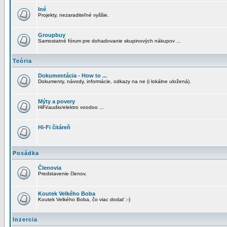
Iné
Projekty, nezaraditeľné vyššie.
Groupbuy
Samostatné fórum pre dohadovanie skupinových nákupov ...
Teória
Dokumentácia - How to ...
Dokumenty, návody, informácie, odkazy na ne (i lokálne uložená).
Mýty a povery
HiFi/audio/elektro voodoo ...
Hi-Fi čitáreň
Posádka
Členovia
Predstavenie členov.
Koutek Velkého Boba
Koutek Velkého Boba, čo viac dodať :-)
Inzercia