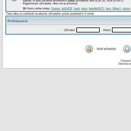
Najviac tu bolo súčasne prítomných
21832
užívateľov dňa St júl 29, 2026 02:45:27.
Registrovaní užívatelia: nikto nie je prítomný
16
Users online today:
Caesar
,
dufi1978
,
foxal
,
jamo
,
kamilek5477
,
laco
,
Mirec1
,
misog
Tieto dáta sú založené na aktivite užívateľov počas posledných 5 minút.
Prihlásenie
Užívateľ:
Heslo:
Nové príspevky
Powered 
Slovenský p