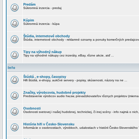
Predám
Súkromná inzercia - predaj
Kúpim
Súkromná inzercia - kúpa
Štúdia, internetové obchody
Štúdia, internetové obchody - reklamné oznamy a ponuky komerčných predajcov
Tipy na výhodný nákup
Tipy na výhodné nákupy cez inzeráty, eBay, rôzne akcie, atď ...
Info
Štúdiá , e-shopy, časopisy
Hifi štúdiá, e-shopy, aukčné servery - popisy, skúsenosti, názory na ne ...
Značky, výrobcovia, hudobné projekty
Predstavenie výrobcov audio hw,sw, prevadzkovateľov rôznych projektov (mierna 
Osobnosti
Osobnosti svetovej i našej hudobnej, technickej, či inej scény - info najmä o nich,
História hifi v Česko-Slovensku
Informácie o osobnostiach, výrobkoch, udalostiach v histórii Česko-Slovenského "