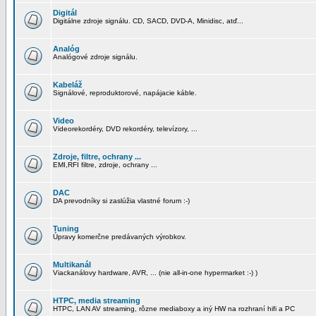
Digitál
Digitálne zdroje signálu. CD, SACD, DVD-A, Minidisc, atď...
Analóg
Analógové zdroje signálu.
Kabeláž
Signálové, reproduktorové, napájacie káble.
Video
Videorekordéry, DVD rekordéry, televízory, ...
Zdroje, filtre, ochrany ...
EMI,RFI filtre, zdroje, ochrany ...
DAC
DA prevodníky si zaslúžia vlastné forum :-)
Tuning
Úpravy komerčne predávaných výrobkov.
Multikanál
Viackanálovy hardware, AVR, ... (nie all-in-one hypermarket :-) )
HTPC, media streaming
HTPC, LAN AV streaming, rôzne mediaboxy a iný HW na rozhraní hifi a PC