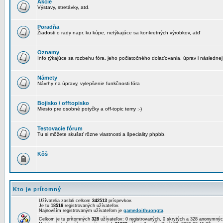
Akcie
Výstavy, stretávky, atd.
Poradňa
Žiadosti o rady napr. ku kúpe, netýkajúce sa konkretných výrobkov, atď
Oznamy
Info týkajúce sa rozbehu fóra, jeho počiatočného dolaďovania, úprav i následnej
Námety
Návrhy na úpravy, vylepšenie funkčnosti fóra
Bojisko / offtopisko
Miesto pre osobné potyčky a off-topic temy :-)
Testovacie fórum
Tu si môžete skušať rôzne vlastnosti a špeciality phpbb.
Kôš
Kto je prítomný
Užívatelia zaslali celkom
342513
príspevkov.
Je tu
18516
registrovaných užívateľov.
Najnovším registrovaným užívateľom je
gamedoithuongta
.
Celkom je tu prítomných
328
užívateľov: 0 registrovaných, 0 skrytých a 328 anonymn