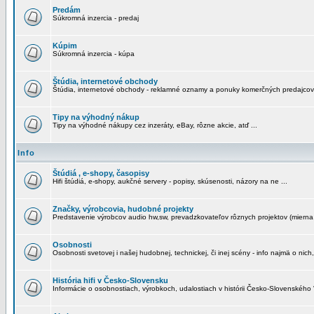
Predám
Súkromná inzercia - predaj
Kúpim
Súkromná inzercia - kúpa
Štúdia, internetové obchody
Štúdia, internetové obchody - reklamné oznamy a ponuky komerčných predajcov
Tipy na výhodný nákup
Tipy na výhodné nákupy cez inzeráty, eBay, rôzne akcie, atď ...
Info
Štúdiá , e-shopy, časopisy
Hifi štúdiá, e-shopy, aukčné servery - popisy, skúsenosti, názory na ne ...
Značky, výrobcovia, hudobné projekty
Predstavenie výrobcov audio hw,sw, prevadzkovateľov rôznych projektov (mierna 
Osobnosti
Osobnosti svetovej i našej hudobnej, technickej, či inej scény - info najmä o nich,
História hifi v Česko-Slovensku
Informácie o osobnostiach, výrobkoch, udalostiach v histórii Česko-Slovenského "