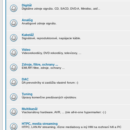
Digitál
Digitálne zdroje signálu. CD, SACD, DVD-A, Minidisc, atď...
Analóg
Analógové zdroje signálu.
Kabeláž
Signálové, reproduktorové, napájacie káble.
Video
Videorekordéry, DVD rekordéry, televízory, ...
Zdroje, filtre, ochrany ...
EMI,RFI filtre, zdroje, ochrany ...
DAC
DA prevodníky si zaslúžia vlastné forum :-)
Tuning
Úpravy komerčne predávaných výrobkov.
Multikanál
Viackanálovy hardware, AVR, ... (nie all-in-one hypermarket :-) )
HTPC, media streaming
HTPC, LAN AV streaming, rôzne mediaboxy a iný HW na rozhraní hifi a PC