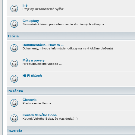
Iné
Projekty, nezaraditeľné vyššie.
Groupbuy
Samostatné fórum pre dohadovanie skupinových nákupov ...
Teória
Dokumentácia - How to ...
Dokumenty, návody, informácie, odkazy na ne (i lokálne uložená).
Mýty a povery
HiFi/audio/elektro voodoo ...
Hi-Fi čitáreň
Posádka
Členovia
Predstavenie členov.
Koutek Velkého Boba
Koutek Velkého Boba, čo viac dodať :-)
Inzercia