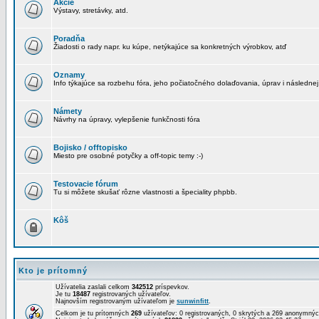
Akcie
Výstavy, stretávky, atd.
Poradňa
Žiadosti o rady napr. ku kúpe, netýkajúce sa konkretných výrobkov, atď
Oznamy
Info týkajúce sa rozbehu fóra, jeho počiatočného dolaďovania, úprav i následnej
Námety
Návrhy na úpravy, vylepšenie funkčnosti fóra
Bojisko / offtopisko
Miesto pre osobné potyčky a off-topic temy :-)
Testovacie fórum
Tu si môžete skušať rôzne vlastnosti a špeciality phpbb.
Kôš
Kto je prítomný
Užívatelia zaslali celkom
342512
príspevkov.
Je tu
18487
registrovaných užívateľov.
Najnovším registrovaným užívateľom je
sunwinfitt
.
Celkom je tu prítomných
269
užívateľov: 0 registrovaných, 0 skrytých a 269 anonymn