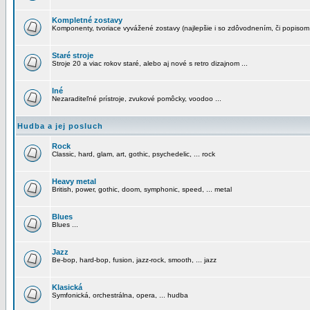
Kompletné zostavy
Komponenty, tvoriace vyvážené zostavy (najlepšie i so zdôvodnením, či popisom
Staré stroje
Stroje 20 a viac rokov staré, alebo aj nové s retro dizajnom ...
Iné
Nezaraditeľné prístroje, zvukové pomôcky, voodoo ...
Hudba a jej posluch
Rock
Classic, hard, glam, art, gothic, psychedelic, ... rock
Heavy metal
British, power, gothic, doom, symphonic, speed, ... metal
Blues
Blues ...
Jazz
Be-bop, hard-bop, fusion, jazz-rock, smooth, ... jazz
Klasická
Symfonická, orchestrálna, opera, ... hudba