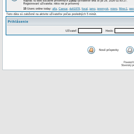
Najviac tu bolo súčasne prítomných
21832
užívateľov dňa St júl 29, 2026 02:45:27.
Registrovaní užívatelia: nikto nie je prítomný
15
Users online today:
alfa
,
Caesar
,
dufi1978
,
foxal
,
jamo
,
jeremysk
,
miero
,
Mirec1
,
pes
Tieto dáta sú založené na aktivite užívateľov počas posledných 5 minút.
Prihlásenie
Užívateľ:
Heslo:
Nové príspevky
Powered 
Slovenský p