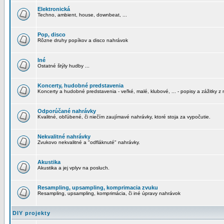
Elektronická
Techno, ambient, house, downbeat, ...
Pop, disco
Rôzne druhy popíkov a disco nahrávok
Iné
Ostatné štýly hudby ...
Koncerty, hudobné predstavenia
Koncerty a hudobné predstavenia - veľké, malé, klubové, ... - popisy a zážitky z 
Odporúčané nahrávky
Kvalitné, obľúbené, či niečím zaujímavé nahrávky, ktoré stoja za vypočutie.
Nekvalitné nahrávky
Zvukovo nekvalitné a "odfláknuté" nahrávky.
Akustika
Akustika a jej vplyv na posluch.
Resampling, upsampling, komprimacia zvuku
Resampling, upsampling, komprimácia, či iné úpravy nahrávok
DIY projekty