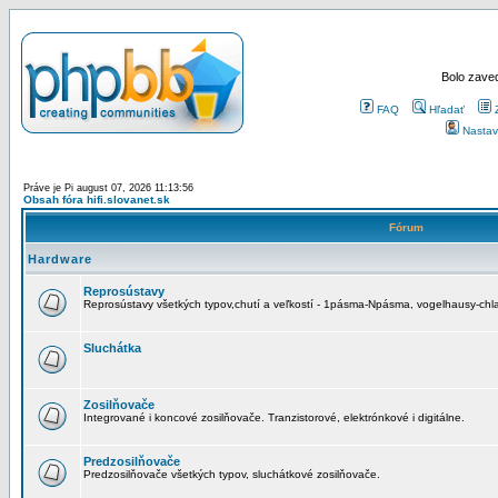
Bolo zaved
FAQ
Hľadať
Nastav
Práve je Pi august 07, 2026 11:13:56
Obsah fóra hifi.slovanet.sk
Fórum
Hardware
Reprosústavy
Reprosústavy všetkých typov,chutí a veľkostí - 1pásma-Npásma, vogelhausy-chla
Sluchátka
Zosilňovače
Integrované i koncové zosilňovače. Tranzistorové, elektrónkové i digitálne.
Predzosilňovače
Predzosilňovače všetkých typov, sluchátkové zosilňovače.