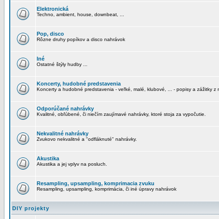
Elektronická
Techno, ambient, house, downbeat, ...
Pop, disco
Rôzne druhy popíkov a disco nahrávok
Iné
Ostatné štýly hudby ...
Koncerty, hudobné predstavenia
Koncerty a hudobné predstavenia - veľké, malé, klubové, ... - popisy a zážitky z 
Odporúčané nahrávky
Kvalitné, obľúbené, či niečím zaujímavé nahrávky, ktoré stoja za vypočutie.
Nekvalitné nahrávky
Zvukovo nekvalitné a "odfláknuté" nahrávky.
Akustika
Akustika a jej vplyv na posluch.
Resampling, upsampling, komprimacia zvuku
Resampling, upsampling, komprimácia, či iné úpravy nahrávok
DIY projekty