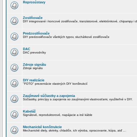
Reprosústavy
Zosilňovače
DIY integrované i koncové zosilňovače, tranzistorové, elektrónkové, chipampy i d
Predzosilňovače
DIY predzosilňovače všetkých typov, sluchátkové zosilňovače
DAC
DAC prevodníky
Zdroje signálu
Zdroje signálu
DIY realizácie
"FOTO" prezentácie vlastných DIY konštrukcií
Zaujímavé súčiastky a zapojenia
Súčiastky, princípy a zapojenia so zaujímavými vlastnosťami, využiteľné v DIY.
Kabeláž
Signálové, reproduktorové, napájacie a iné káble
Mechanické konštrukcie
Mechanické diely, skrinky, chladiče, ich výroba, opracovanie, kúpa, atď ...