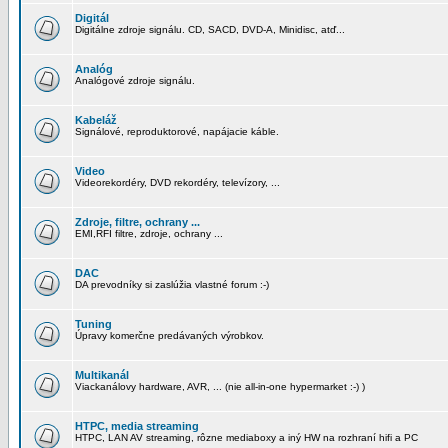
Digitál
Digitálne zdroje signálu. CD, SACD, DVD-A, Minidisc, atď...
Analóg
Analógové zdroje signálu.
Kabeláž
Signálové, reproduktorové, napájacie káble.
Video
Videorekordéry, DVD rekordéry, televízory, ...
Zdroje, filtre, ochrany ...
EMI,RFI filtre, zdroje, ochrany ...
DAC
DA prevodníky si zaslúžia vlastné forum :-)
Tuning
Úpravy komerčne predávaných výrobkov.
Multikanál
Viackanálovy hardware, AVR, ... (nie all-in-one hypermarket :-) )
HTPC, media streaming
HTPC, LAN AV streaming, rôzne mediaboxy a iný HW na rozhraní hifi a PC