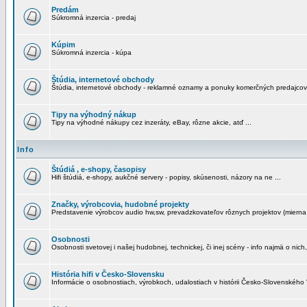
Predám
Súkromná inzercia - predaj
Kúpim
Súkromná inzercia - kúpa
Štúdia, internetové obchody
Štúdia, internetové obchody - reklamné oznamy a ponuky komerčných predajcov
Tipy na výhodný nákup
Tipy na výhodné nákupy cez inzeráty, eBay, rôzne akcie, atď ...
Info
Štúdiá , e-shopy, časopisy
Hifi štúdiá, e-shopy, aukčné servery - popisy, skúsenosti, názory na ne ...
Značky, výrobcovia, hudobné projekty
Predstavenie výrobcov audio hw,sw, prevadzkovateľov rôznych projektov (mierna 
Osobnosti
Osobnosti svetovej i našej hudobnej, technickej, či inej scény - info najmä o nich,
História hifi v Česko-Slovensku
Informácie o osobnostiach, výrobkoch, udalostiach v histórii Česko-Slovenského "