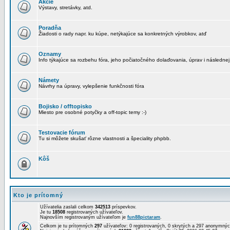
Akcie
Výstavy, stretávky, atd.
Poradňa
Žiadosti o rady napr. ku kúpe, netýkajúce sa konkretných výrobkov, atď
Oznamy
Info týkajúce sa rozbehu fóra, jeho počiatočného dolaďovania, úprav i následnej
Námety
Návrhy na úpravy, vylepšenie funkčnosti fóra
Bojisko / offtopisko
Miesto pre osobné potyčky a off-topic temy :-)
Testovacie fórum
Tu si môžete skušať rôzne vlastnosti a špeciality phpbb.
Kôš
Kto je prítomný
Užívatelia zaslali celkom
342513
príspevkov.
Je tu
18508
registrovaných užívateľov.
Najnovším registrovaným užívateľom je
fun88pictaram
.
Celkom je tu prítomných
297
užívateľov: 0 registrovaných, 0 skrytých a 297 anonymn