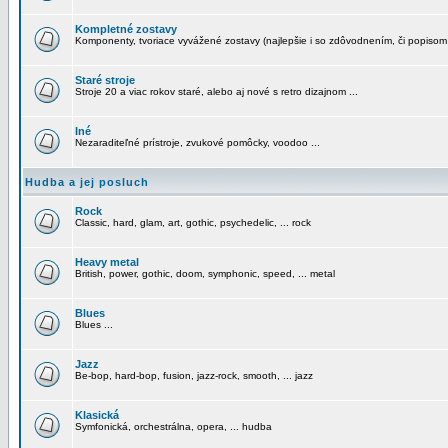
Kompletné zostavy
Komponenty, tvoriace vyvážené zostavy (najlepšie i so zdôvodnením, či popisom
Staré stroje
Stroje 20 a viac rokov staré, alebo aj nové s retro dizajnom ...
Iné
Nezaraditeľné prístroje, zvukové pomôcky, voodoo ...
Hudba a jej posluch
Rock
Classic, hard, glam, art, gothic, psychedelic, ... rock
Heavy metal
British, power, gothic, doom, symphonic, speed, ... metal
Blues
Blues ...
Jazz
Be-bop, hard-bop, fusion, jazz-rock, smooth, ... jazz
Klasická
Symfonická, orchestrálna, opera, ... hudba