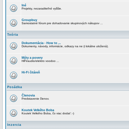
Iné
Projekty, nezaraditeľné vyššie.
Groupbuy
Samostatné fórum pre dohadovanie skupinových nákupov ...
Teória
Dokumentácia - How to ...
Dokumenty, návody, informácie, odkazy na ne (i lokálne uložená).
Mýty a povery
HiFi/audio/elektro voodoo ...
Hi-Fi čitáreň
Posádka
Členovia
Predstavenie členov.
Koutek Velkého Boba
Koutek Velkého Boba, čo viac dodať :-)
Inzercia