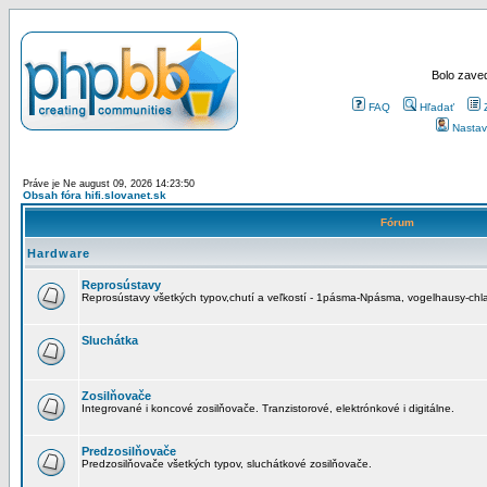
Bolo zaved
FAQ
Hľadať
Nastav
Práve je Ne august 09, 2026 14:23:50
Obsah fóra hifi.slovanet.sk
Fórum
Hardware
Reprosústavy
Reprosústavy všetkých typov,chutí a veľkostí - 1pásma-Npásma, vogelhausy-chla
Sluchátka
Zosilňovače
Integrované i koncové zosilňovače. Tranzistorové, elektrónkové i digitálne.
Predzosilňovače
Predzosilňovače všetkých typov, sluchátkové zosilňovače.