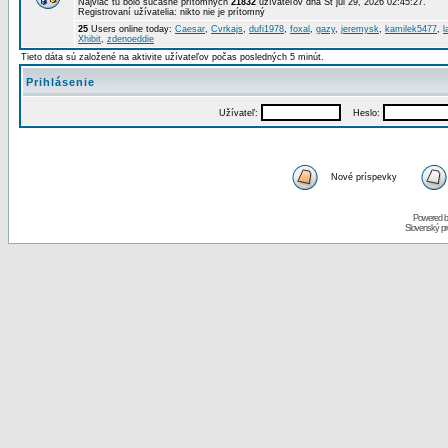
Najviac tu bolo súčasne prítomných
21832
užívateľov dňa St júl 29, 2026 02:45:27.
Registrovaní užívatelia: nikto nie je prítomný
25
Users online today:
Caesar
,
Cvrkajs
,
dufi1978
,
foxal
,
gazy
,
jeremysk
,
kamilek5477
,
l
Xhibit
,
zdenoeddie
Tieto dáta sú založené na aktivite užívateľov počas posledných 5 minút.
Prihlásenie
Užívateľ:
Heslo:
Nové príspevky
Powered 
Slovenský p