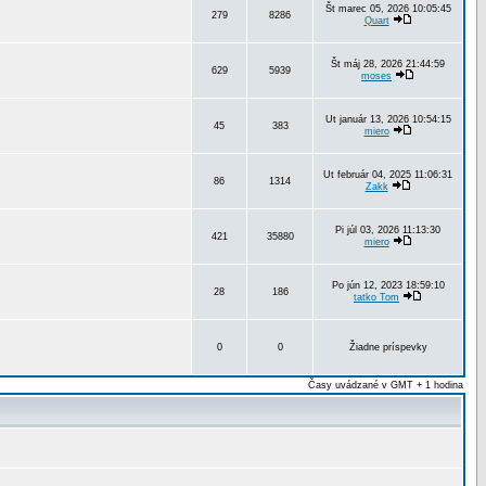
Št marec 05, 2026 10:05:45
279
8286
Quart
Št máj 28, 2026 21:44:59
629
5939
moses
Ut január 13, 2026 10:54:15
45
383
miero
Ut február 04, 2025 11:06:31
86
1314
Zakk
Pi júl 03, 2026 11:13:30
421
35880
miero
Po jún 12, 2023 18:59:10
28
186
tatko Tom
0
0
Žiadne príspevky
Časy uvádzané v GMT + 1 hodina