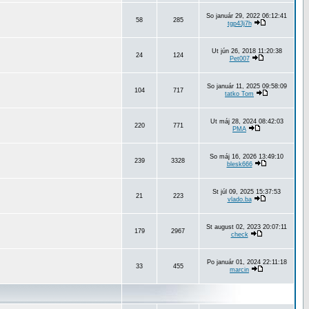
So január 29, 2022 06:12:41
58
285
tgp43j7h
Ut jún 26, 2018 11:20:38
24
124
Pet007
So január 11, 2025 09:58:09
104
717
tatko Tom
Ut máj 28, 2024 08:42:03
220
771
PMA
So máj 16, 2026 13:49:10
239
3328
blesk666
St júl 09, 2025 15:37:53
21
223
vlado.ba
St august 02, 2023 20:07:11
179
2967
check
Po január 01, 2024 22:11:18
33
455
marcin