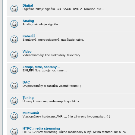
Digitál
Digitálne zdroje signálu. CD, SACD, DVD-A, Minidisc, atď...
Analóg
Analógové zdroje signálu.
Kabeláž
Signálové, reproduktorové, napájacie káble.
Video
Videorekordéry, DVD rekordéry, televízory, ...
Zdroje, filtre, ochrany ...
EMI,RFI filtre, zdroje, ochrany ...
DAC
DA prevodníky si zaslúžia vlastné forum :-)
Tuning
Úpravy komerčne predávaných výrobkov.
Multikanál
Viackanálovy hardware, AVR, ... (nie all-in-one hypermarket :-) )
HTPC, media streaming
HTPC, LAN AV streaming, rôzne mediaboxy a iný HW na rozhraní hifi a PC