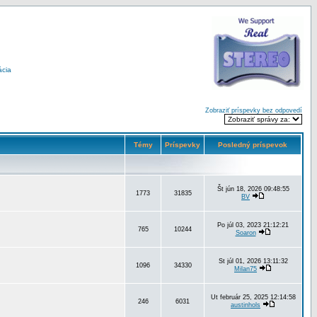
ácia
Zobraziť príspevky bez odpovedí
Témy
Príspevky
Posledný príspevok
Št jún 18, 2026 09:48:55
1773
31835
BV
Po júl 03, 2023 21:12:21
765
10244
Soaron
St júl 01, 2026 13:11:32
1096
34330
Milan75
Ut február 25, 2025 12:14:58
246
6031
austinhols