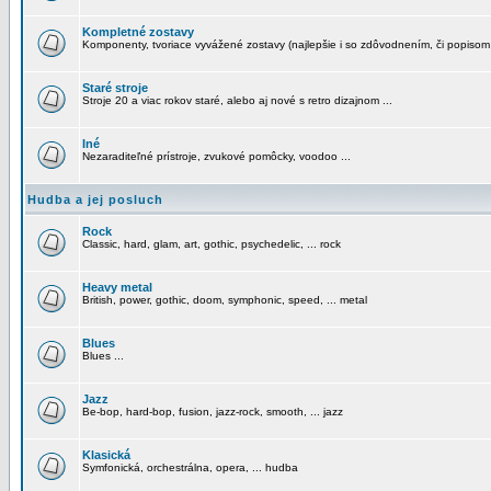
Kompletné zostavy
Komponenty, tvoriace vyvážené zostavy (najlepšie i so zdôvodnením, či popisom
Staré stroje
Stroje 20 a viac rokov staré, alebo aj nové s retro dizajnom ...
Iné
Nezaraditeľné prístroje, zvukové pomôcky, voodoo ...
Hudba a jej posluch
Rock
Classic, hard, glam, art, gothic, psychedelic, ... rock
Heavy metal
British, power, gothic, doom, symphonic, speed, ... metal
Blues
Blues ...
Jazz
Be-bop, hard-bop, fusion, jazz-rock, smooth, ... jazz
Klasická
Symfonická, orchestrálna, opera, ... hudba