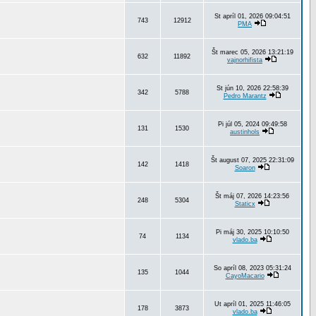
St apríl 01, 2026 09:04:51
743
12912
PMA
Št marec 05, 2026 13:21:19
632
11892
vajnorhifista
St jún 10, 2026 22:58:39
342
5788
Pedro Marantz
Pi júl 05, 2024 09:49:58
131
1530
austinhols
Št august 07, 2025 22:31:09
142
1418
Soaron
Št máj 07, 2026 14:23:56
248
5304
Staticx
Pi máj 30, 2025 10:10:50
74
1134
vlado.ba
So apríl 08, 2023 05:31:24
135
1044
CayoMacario
Ut apríl 01, 2025 11:46:05
178
3873
vlado.ba