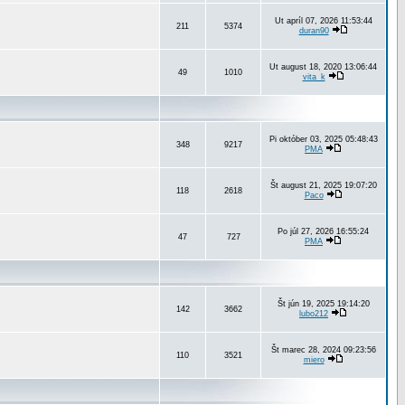
Ut apríl 07, 2026 11:53:44
211
5374
duran90
Ut august 18, 2020 13:06:44
49
1010
vita_k
Pi október 03, 2025 05:48:43
348
9217
PMA
Št august 21, 2025 19:07:20
118
2618
Paco
Po júl 27, 2026 16:55:24
47
727
PMA
Št jún 19, 2025 19:14:20
142
3662
lubo212
Št marec 28, 2024 09:23:56
110
3521
miero