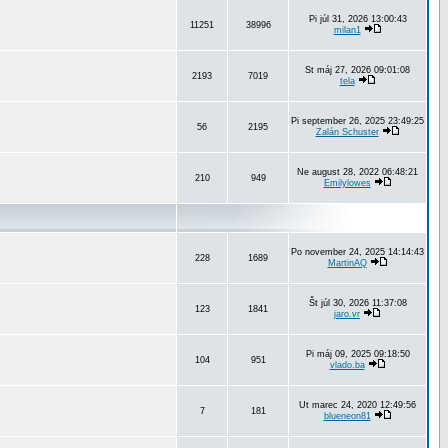
Pi júl 31, 2026 13:00:43
11251
38996
milan1
St máj 27, 2026 09:01:08
2193
7019
tela
Pi september 26, 2025 23:49:25
56
2195
Zalán Schuster
Ne august 28, 2022 06:48:21
210
949
Emilylowes
Po november 24, 2025 14:14:43
228
1689
MartinAQ
Št júl 30, 2026 11:37:08
123
1841
jaro.vr
Pi máj 09, 2025 09:18:50
104
951
vlado.ba
Ut marec 24, 2020 12:49:56
7
181
blueneon81