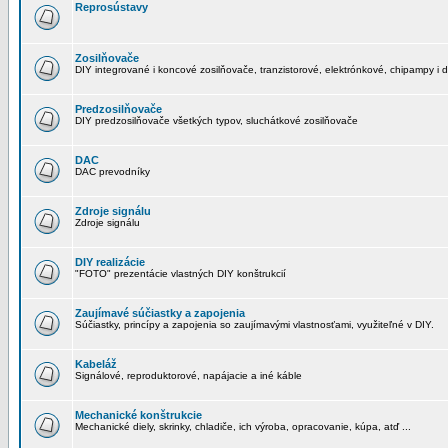
Reprosústavy
Zosilňovače
DIY integrované i koncové zosilňovače, tranzistorové, elektrónkové, chipampy i d
Predzosilňovače
DIY predzosilňovače všetkých typov, sluchátkové zosilňovače
DAC
DAC prevodníky
Zdroje signálu
Zdroje signálu
DIY realizácie
"FOTO" prezentácie vlastných DIY konštrukcií
Zaujímavé súčiastky a zapojenia
Súčiastky, princípy a zapojenia so zaujímavými vlastnosťami, využiteľné v DIY.
Kabeláž
Signálové, reproduktorové, napájacie a iné káble
Mechanické konštrukcie
Mechanické diely, skrinky, chladiče, ich výroba, opracovanie, kúpa, atď ...