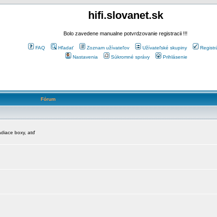
hifi.slovanet.sk
Bolo zavedene manualne potvrdzovanie registracii !!!
FAQ
Hľadať
Zoznam užívateľov
Užívateľské skupiny
Registr
Nastavenia
Súkromné správy
Prihlásenie
Fórum
diace boxy, atď