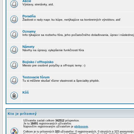
Akcie
Výstavy, stretávky, atd.
Poradňa
Žiadosti o rady napr. ku kúpe, netýkajúce sa konkretných výrobkov, atď
Oznamy
Info týkajúce sa rozbehu fóra, jeho počiatočného dolaďovania, úprav i následnej
Námety
Návrhy na úpravy, vylepšenie funkčnosti fóra
Bojisko / offtopisko
Miesto pre osobné potyčky a off-topic temy :-)
Testovacie fórum
Tu si môžete skušať rôzne vlastnosti a špeciality phpbb.
Kôš
Kto je prítomný
Užívatelia zaslali celkom
342512
príspevkov.
Je tu
18491
registrovaných užívateľov.
Najnovším registrovaným užívateľom je
gbjbocom
.
Celkom je tu prítomných
323
užívateľov: 0 registrovaných, 0 skrytých a 323 anonymn