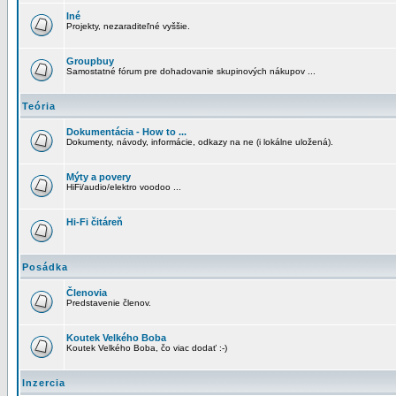
Iné
Projekty, nezaraditeľné vyššie.
Groupbuy
Samostatné fórum pre dohadovanie skupinových nákupov ...
Teória
Dokumentácia - How to ...
Dokumenty, návody, informácie, odkazy na ne (i lokálne uložená).
Mýty a povery
HiFi/audio/elektro voodoo ...
Hi-Fi čitáreň
Posádka
Členovia
Predstavenie členov.
Koutek Velkého Boba
Koutek Velkého Boba, čo viac dodať :-)
Inzercia