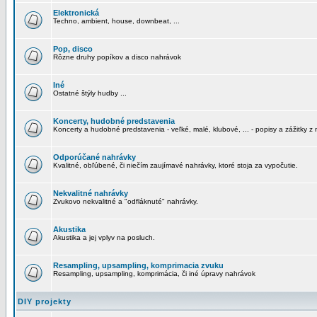
Elektronická
Techno, ambient, house, downbeat, ...
Pop, disco
Rôzne druhy popíkov a disco nahrávok
Iné
Ostatné štýly hudby ...
Koncerty, hudobné predstavenia
Koncerty a hudobné predstavenia - veľké, malé, klubové, ... - popisy a zážitky z 
Odporúčané nahrávky
Kvalitné, obľúbené, či niečím zaujímavé nahrávky, ktoré stoja za vypočutie.
Nekvalitné nahrávky
Zvukovo nekvalitné a "odfláknuté" nahrávky.
Akustika
Akustika a jej vplyv na posluch.
Resampling, upsampling, komprimacia zvuku
Resampling, upsampling, komprimácia, či iné úpravy nahrávok
DIY projekty