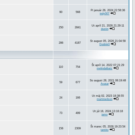
Pi január 26, 2024 22:58:36
90
568
indy007
Ut apríl 21, 2026 21:29:11
250
2841
dustin
St august 05, 2026 21:04:58
286
4187
Dodink0
Št apríl 14, 2022 07:21:29
110
754
melindalbatz
So august 28, 2021 08:19:48
59
677
Avatar
Ut máj 02, 2023 18:38:55
24
166
martinwilson
Ut júl 16, 2024 13:16:18
73
499
jamo
Št marec 05, 2026 19:23:54
156
2309
tantito