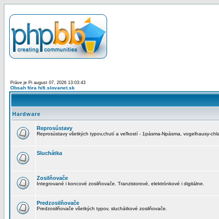
Práve je Pi august 07, 2026 13:03:43
Obsah fóra hifi.slovanet.sk
Hardware
Reprosústavy
Reprosústavy všetkých typov,chutí a veľkostí - 1pásma-Npásma, vogelhausy-chla
Sluchátka
Zosilňovače
Integrované i koncové zosilňovače. Tranzistorové, elektrónkové i digitálne.
Predzosilňovače
Predzosilňovače všetkých typov, sluchátkové zosilňovače.