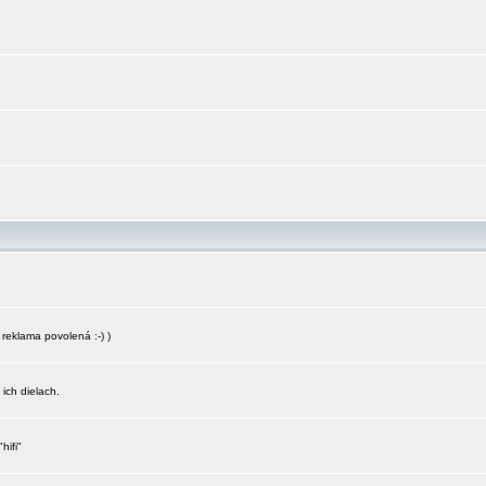
reklama povolená :-) )
 ich dielach.
hifi"