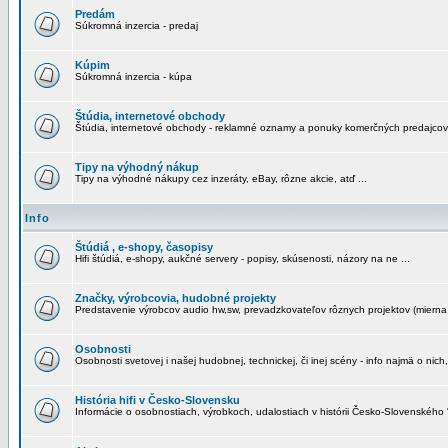
Predám
Súkromná inzercia - predaj
Kúpim
Súkromná inzercia - kúpa
Štúdia, internetové obchody
Štúdia, internetové obchody - reklamné oznamy a ponuky komerčných predajcov
Tipy na výhodný nákup
Tipy na výhodné nákupy cez inzeráty, eBay, rôzne akcie, atď ...
Info
Štúdiá , e-shopy, časopisy
Hifi štúdiá, e-shopy, aukčné servery - popisy, skúsenosti, názory na ne ...
Značky, výrobcovia, hudobné projekty
Predstavenie výrobcov audio hw,sw, prevadzkovateľov rôznych projektov (mierna 
Osobnosti
Osobnosti svetovej i našej hudobnej, technickej, či inej scény - info najmä o nich,
História hifi v Česko-Slovensku
Informácie o osobnostiach, výrobkoch, udalostiach v histórii Česko-Slovenského "